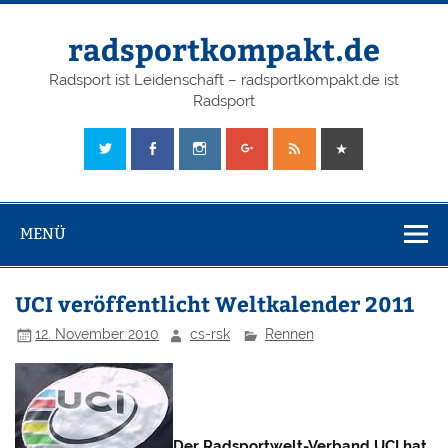
radsportkompakt.de
Radsport ist Leidenschaft – radsportkompakt.de ist
Radsport
MENÜ
UCI veröffentlicht Weltkalender 2011
12. November 2010
cs-rsk
Rennen
Der Radsportwelt-Verband UCI hat