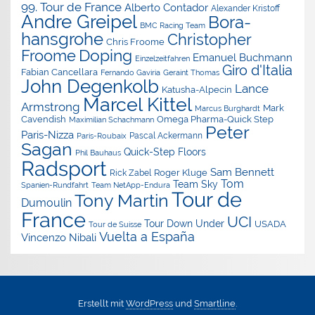
99. Tour de France
Alberto Contador
Alexander Kristoff
Andre Greipel
Bora-
BMC Racing Team
hansgrohe
Christopher
Chris Froome
Doping
Froome
Emanuel Buchmann
Einzelzeitfahren
Giro d'Italia
Fabian Cancellara
Geraint Thomas
Fernando Gaviria
John Degenkolb
Lance
Katusha-Alpecin
Marcel Kittel
Armstrong
Mark
Marcus Burghardt
Cavendish
Omega Pharma-Quick Step
Maximilian Schachmann
Peter
Paris-Nizza
Pascal Ackermann
Paris-Roubaix
Sagan
Quick-Step Floors
Phil Bauhaus
Radsport
Sam Bennett
Roger Kluge
Rick Zabel
Tom
Team Sky
Spanien-Rundfahrt
Team NetApp-Endura
Tour de
Tony Martin
Dumoulin
France
UCI
Tour Down Under
USADA
Tour de Suisse
Vuelta a España
Vincenzo Nibali
Erstellt mit
WordPress
und
Smartline
.