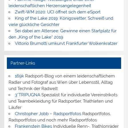
leidenschaftlichen Herzensangelegenheit
Zwift-WM 2020: UCI öffnet sich dem eSport
King of the Lake 2019: Königswetter, Schweiß und
viele glückliche Gesichter
Sei dabei am Attersee: Gewinne einen Startplatz für
den „King of the Lake“ 2019
Vittorio Brumotti umkurvt Frankfurter Wolkenkratzer
Partner-Links
169k
Radsport-Blog von einem leidenschaftlichem
Radler und Fotograf aus Wien über Lebensstil, Alltag
und Technik der Radwelt
3*TRIPUGNA
Spezialist für individuelle Vereinstrikots
und Teambekleidung für Radsportler, Triathleten und
Läufer
Christopher Jobb – Radsportfotos
Radsportfotos,
Radsportfotos und noch mehr Radsportfotos
Frankenstein Bikes
Individuelle Renn-, Triathlonräder