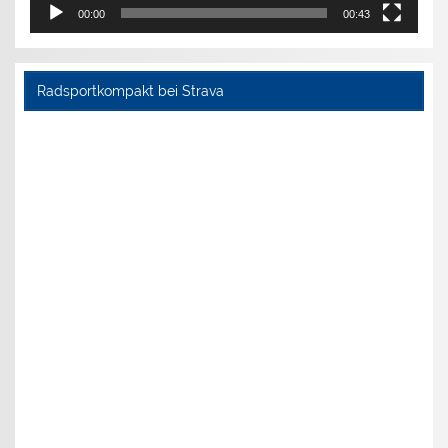
00:00
00:43
Radsportkompakt bei Strava