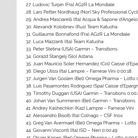
27. Ludovic Turpin (Fra) AG2R La Mondiale
28. Lars Petter Nordhaug (Nor) Sky Professional Cyc
29. Andrea Masciarelli (Ita) Acqua & Sapone d’Angel
30. Alexandr Kolobnev (Rus) Team Katusha
31. Guillaume Bonnafond (Fra) AG2R La Mondiale
32. Luca Mazzanti (Ita) Team Katusha
33. Peter Stetina (USA) Garmin – Transitions
34. Gorazd Stangelj (Slo) Astana
35. Juan Mauricio Soler Hernandez (Col) Caisse d’Ep
36. Diego Ulissi (Ita) Lampre – Farnese Vini 0:00:18
37. Jurgen Van Goolen (Bel) Omega Pharma – Lotto 
38. Luis Pasamontes Rodriguez (Spa) Caisse d’Eparg
39. Timothy Duggan (USA) Garmin – Transitions 0:00:
40. Johan Van Summeren (Bel) Garmin – Transitions
41. Andrey Kashechkin (Kaz) Lampre – Farnese Vini
42. Alessandro Bisolti (Ita) Colnago – CSF Inox
43. Greg Van Avermaet (Bel) Omega Pharma – Lotto
44. Giovanni Visconti (Ita) ISD – Neri 0:00:49
45. Olivier Kaisen (Bel) Omega Pharma – Lotto 0:00:5