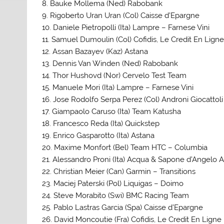
8. Bauke Mollema (Ned) Rabobank
9. Rigoberto Uran Uran (Col) Caisse d’Epargne
10. Daniele Pietropolli (Ita) Lampre – Farnese Vini
11. Samuel Dumoulin (Col) Cofidis, Le Credit En Lign
12. Assan Bazayev (Kaz) Astana
13. Dennis Van Winden (Ned) Rabobank
14. Thor Hushovd (Nor) Cervelo Test Team
15. Manuele Mori (Ita) Lampre – Farnese Vini
16. Jose Rodolfo Serpa Perez (Col) Androni Giocattoli
17. Giampaolo Caruso (Ita) Team Katusha
18. Francesco Reda (Ita) Quickstep
19. Enrico Gasparotto (Ita) Astana
20. Maxime Monfort (Bel) Team HTC – Columbia
21. Alessandro Proni (Ita) Acqua & Sapone d’Angelo 
22. Christian Meier (Can) Garmin – Transitions
23. Maciej Paterski (Pol) Liquigas – Doimo
24. Steve Morabito (Swi) BMC Racing Team
25. Pablo Lastras Garcia (Spa) Caisse d’Epargne
26. David Moncoutie (Fra) Cofidis, Le Credit En Ligne