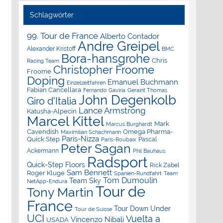
Schlagwörter
99. Tour de France
Alberto Contador
Andre Greipel
Alexander Kristoff
BMC
Bora-hansgrohe
Chris
Racing Team
Christopher Froome
Froome
Doping
Emanuel Buchmann
Einzelzeitfahren
Fabian Cancellara
Geraint Thomas
Fernando Gaviria
John Degenkolb
Giro d'Italia
Lance Armstrong
Katusha-Alpecin
Marcel Kittel
Mark
Marcus Burghardt
Cavendish
Omega Pharma-
Maximilian Schachmann
Paris-Nizza
Quick Step
Pascal
Paris-Roubaix
Peter Sagan
Ackermann
Phil Bauhaus
Radsport
Quick-Step Floors
Rick Zabel
Sam Bennett
Roger Kluge
Spanien-Rundfahrt
Team
Tom Dumoulin
Team Sky
NetApp-Endura
Tour de
Tony Martin
France
Tour Down Under
Tour de Suisse
UCI
Vuelta a
Vincenzo Nibali
USADA