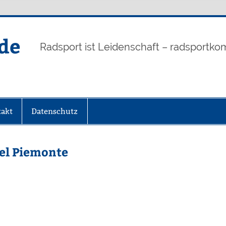
de
Radsport ist Leidenschaft – radsportko
akt
Datenschutz
del Piemonte