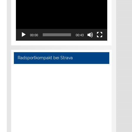
00:00
00:43
Radsportkompakt bei Strava