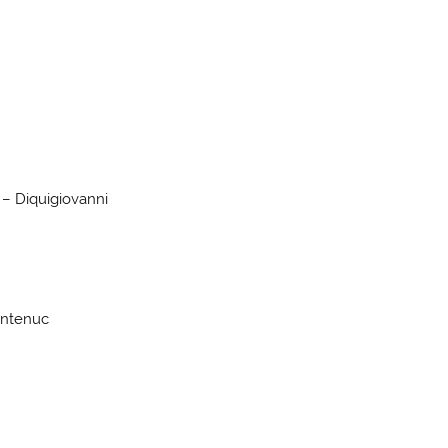
e
 – Diquigiovanni
Antenuc