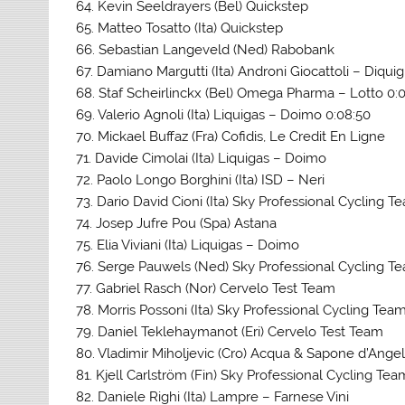
64. Kevin Seeldrayers (Bel) Quickstep
65. Matteo Tosatto (Ita) Quickstep
66. Sebastian Langeveld (Ned) Rabobank
67. Damiano Margutti (Ita) Androni Giocattoli – Diquig
68. Staf Scheirlinckx (Bel) Omega Pharma – Lotto 0:
69. Valerio Agnoli (Ita) Liquigas – Doimo 0:08:50
70. Mickael Buffaz (Fra) Cofidis, Le Credit En Ligne
71. Davide Cimolai (Ita) Liquigas – Doimo
72. Paolo Longo Borghini (Ita) ISD – Neri
73. Dario David Cioni (Ita) Sky Professional Cycling T
74. Josep Jufre Pou (Spa) Astana
75. Elia Viviani (Ita) Liquigas – Doimo
76. Serge Pauwels (Ned) Sky Professional Cycling T
77. Gabriel Rasch (Nor) Cervelo Test Team
78. Morris Possoni (Ita) Sky Professional Cycling Tea
79. Daniel Teklehaymanot (Eri) Cervelo Test Team
80. Vladimir Miholjevic (Cro) Acqua & Sapone d’Ang
81. Kjell Carlström (Fin) Sky Professional Cycling Tea
82. Daniele Righi (Ita) Lampre – Farnese Vini