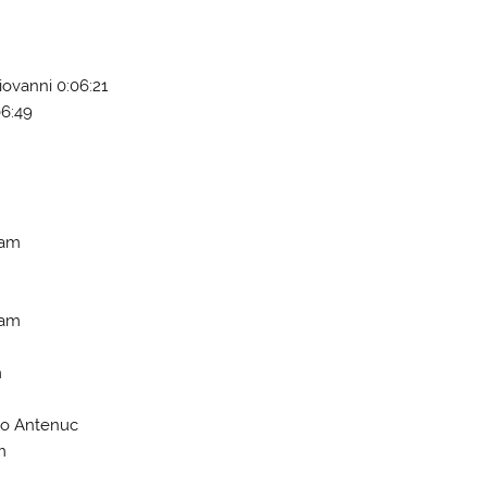
iovanni 0:06:21
06:49
eam
eam
m
elo Antenuc
m