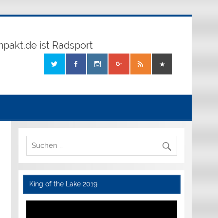
mpakt.de ist Radsport
King of the Lake 2019
Video-
Player