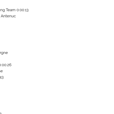
ling Team 0:00:13
o Antenuc
argne
0:00:26
ne
43
2