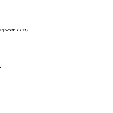
uigiovanni 0:01:17
1
:22