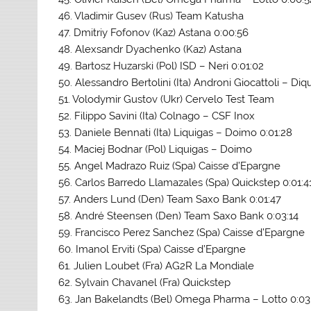
46. Vladimir Gusev (Rus) Team Katusha
47. Dmitriy Fofonov (Kaz) Astana 0:00:56
48. Alexsandr Dyachenko (Kaz) Astana
49. Bartosz Huzarski (Pol) ISD – Neri 0:01:02
50. Alessandro Bertolini (Ita) Androni Giocattoli – Diq
51. Volodymir Gustov (Ukr) Cervelo Test Team
52. Filippo Savini (Ita) Colnago – CSF Inox
53. Daniele Bennati (Ita) Liquigas – Doimo 0:01:28
54. Maciej Bodnar (Pol) Liquigas – Doimo
55. Angel Madrazo Ruiz (Spa) Caisse d’Epargne
56. Carlos Barredo Llamazales (Spa) Quickstep 0:01:4
57. Anders Lund (Den) Team Saxo Bank 0:01:47
58. André Steensen (Den) Team Saxo Bank 0:03:14
59. Francisco Perez Sanchez (Spa) Caisse d’Epargne
60. Imanol Erviti (Spa) Caisse d’Epargne
61. Julien Loubet (Fra) AG2R La Mondiale
62. Sylvain Chavanel (Fra) Quickstep
63. Jan Bakelandts (Bel) Omega Pharma – Lotto 0:03