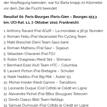
der Verpflegung beenden, war für Barta knapp 20 Kilometer
vor dem Ziel die Flucht beendet.
Resultat 60. Paris-Bourges (Paris-Gien – Bourges 193,3
km, UCI-Kat. 1.1, 7. Oktober 2010, Frankreich):
1. Anthony Ravard (Fra) AG2R – La mondiale 4:36:52 Stunden
2. Romain Feillu (Fra) Vacansoleil Pro Cycling Team
3. Matti Breschel (Den) Team Saxo bank
4. Romain Matheou (Fra) Saur – Sojasun
5. Sébastien Chavanel (Fra) FDJ
6. Robin Chaigneau (Ned) Skil – Shimano
7. Bernhard Eisel (Aut) Team HTC – Columbia
8. Laurent Pichon (Fra) Bretagne – Schuller
9. Nadir Haddou (Fra) Big Mat – Auber 93
10. Michel Kreder (Ned) Garmin – Transitions
11. Leonardo Duque (Col) Cofidis le Crédit en Ligne
12. Alexandre Pichot (Fra) BBox Bouygues Telecom
13. Dimitri Claeys (Bel) Team NetApp
14. Samuel Dumoulin (Fra) Cofidis le Crédit en Ligne