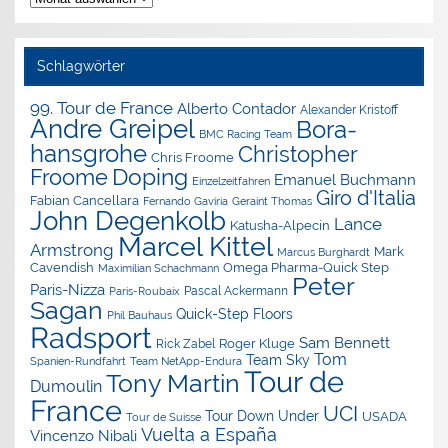
Archiv
Schlagwörter
99. Tour de France
Alberto Contador
Alexander Kristoff
Andre Greipel
Bora-
BMC Racing Team
hansgrohe
Christopher
Chris Froome
Doping
Froome
Emanuel Buchmann
Einzelzeitfahren
Giro d'Italia
Fabian Cancellara
Geraint Thomas
Fernando Gaviria
John Degenkolb
Lance
Katusha-Alpecin
Marcel Kittel
Armstrong
Mark
Marcus Burghardt
Cavendish
Omega Pharma-Quick Step
Maximilian Schachmann
Peter
Paris-Nizza
Pascal Ackermann
Paris-Roubaix
Sagan
Quick-Step Floors
Phil Bauhaus
Radsport
Sam Bennett
Roger Kluge
Rick Zabel
Tom
Team Sky
Spanien-Rundfahrt
Team NetApp-Endura
Tour de
Tony Martin
Dumoulin
France
UCI
Tour Down Under
USADA
Tour de Suisse
Vuelta a España
Vincenzo Nibali