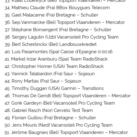
33. Klaas Lodewyck (Bel) Topsport Vlaanderen – Mercator
34. Mathieu Claude (Fra) BBox Bouygues Telecom
35. Gael Malacarne (Fra) Bretagne – Schuller
36. Sep Vanmarcke (Bel) Topsport Vlaanderen – Mercator
37. Stéphane Bonsergent (Fra) Bretagne – Schuller
38. Sergey Lagutin (Uzb) Vacansoleil Pro Cycling Team
39. Bert Scheirlinckx (Bel) Landbouwkrediet
40. Luis Pasamontes (Spa) Caisse d’Epargne 0:00:16
41. Markel Irizar Aranburu (Spa) Team RadioShack
42. Christopher Horner (USA) Team RadioShack
43. Yannick Talabardon (Fra) Saur – Sojasun
44. Rony Martias (Fra) Saur – Sojasun
45. Timothy Duggan (USA) Garmin – Transitions
46. Thomas De Gendt (Bel) Topsport Vlaanderen – Mercator
47. Gorik Gardeyn (Bel) Vacansoleil Pro Cycling Team
48. Gabriel Rasch (Nor) Cervélo Test Team
49. Florian Guillou (Fra) Bretagne – Schuller
50. Jens Mouris (Ned) Vacansoleil Pro Cycling Team
51. Jérôme Baugnies (Bel) Topsport Vlaanderen – Mercator