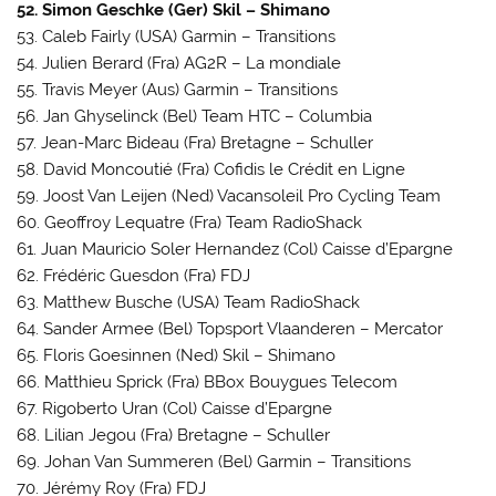
52. Simon Geschke (Ger) Skil – Shimano
53. Caleb Fairly (USA) Garmin – Transitions
54. Julien Berard (Fra) AG2R – La mondiale
55. Travis Meyer (Aus) Garmin – Transitions
56. Jan Ghyselinck (Bel) Team HTC – Columbia
57. Jean-Marc Bideau (Fra) Bretagne – Schuller
58. David Moncoutié (Fra) Cofidis le Crédit en Ligne
59. Joost Van Leijen (Ned) Vacansoleil Pro Cycling Team
60. Geoffroy Lequatre (Fra) Team RadioShack
61. Juan Mauricio Soler Hernandez (Col) Caisse d’Epargne
62. Frédéric Guesdon (Fra) FDJ
63. Matthew Busche (USA) Team RadioShack
64. Sander Armee (Bel) Topsport Vlaanderen – Mercator
65. Floris Goesinnen (Ned) Skil – Shimano
66. Matthieu Sprick (Fra) BBox Bouygues Telecom
67. Rigoberto Uran (Col) Caisse d’Epargne
68. Lilian Jegou (Fra) Bretagne – Schuller
69. Johan Van Summeren (Bel) Garmin – Transitions
70. Jérémy Roy (Fra) FDJ