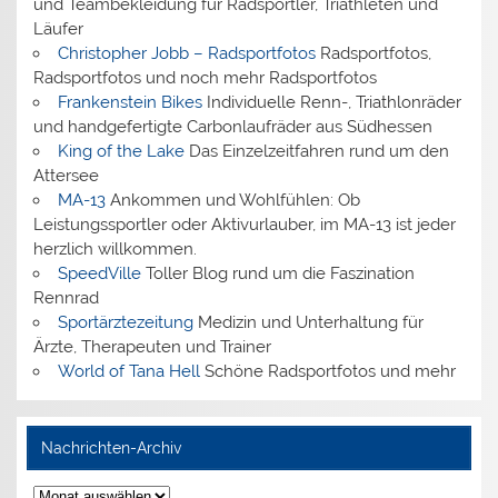
und Teambekleidung für Radsportler, Triathleten und
Läufer
Christopher Jobb – Radsportfotos
Radsportfotos,
Radsportfotos und noch mehr Radsportfotos
Frankenstein Bikes
Individuelle Renn-, Triathlonräder
und handgefertigte Carbonlaufräder aus Südhessen
King of the Lake
Das Einzelzeitfahren rund um den
Attersee
MA-13
Ankommen und Wohlfühlen: Ob
Leistungssportler oder Aktivurlauber, im MA-13 ist jeder
herzlich willkommen.
SpeedVille
Toller Blog rund um die Faszination
Rennrad
Sportärztezeitung
Medizin und Unterhaltung für
Ärzte, Therapeuten und Trainer
World of Tana Hell
Schöne Radsportfotos und mehr
Nachrichten-Archiv
Nachrichten-