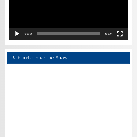
00:00
00:43
Radsportkompakt bei Strava