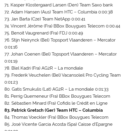
71. Kasper Klostergaard Larsen (Den) Team Saxo bank
72. Adam Hansen (Aus) Team HTC – Columbia 0:00:38
73. Jan Barta (Cze) Team NetApp 0:00:41
74. Vincent Jérôme (Fra) BBox Bouygues Telecom 0:00:44
75. Benoït Vaugrenard (Fra) FDJ 0:00:49
76. Stijn Neirynck (Bel) Topsport Vlaanderen – Mercator
0:01:16
77. Johan Coenen (Bel) Topsport Vlaanderen – Mercator
0:01:19
78. Blel Kadri (Fra) AG2R – La mondiale
79. Frederik Veuchelen (Bel) Vacansoleil Pro Cycling Team
0:01:23
80. Gatis Smukulis (Lat) AG2R – La mondiale 0:01:33
81. Perrig Quemeneur (Fra) BBox Bouygues Telecom
82. Sébastien Minard (Fra) Cofidis le Crédit en Ligne
83. Patrick Gretsch (Ger) Team HTC – Columbia
84. Thomas Voeckler (Fra) BBox Bouygues Telecom
85. José Vicente Garcia Acosta (Spa) Caisse d’Epargne