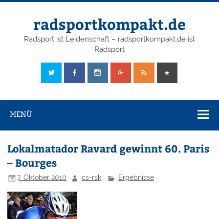
radsportkompakt.de
Radsport ist Leidenschaft – radsportkompakt.de ist
Radsport
MENÜ
Lokalmatador Ravard gewinnt 60. Paris
– Bourges
7. Oktober 2010
cs-rsk
Ergebnisse