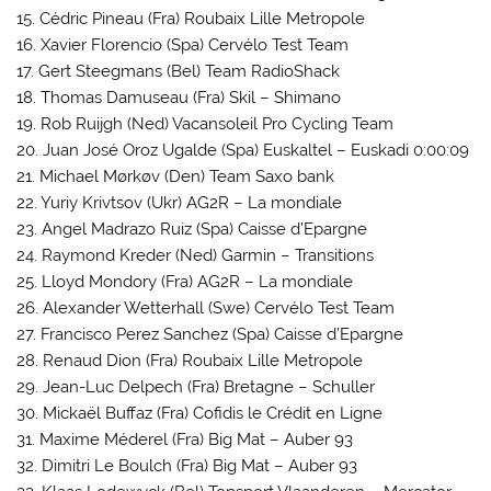
15. Cédric Pineau (Fra) Roubaix Lille Metropole
16. Xavier Florencio (Spa) Cervélo Test Team
17. Gert Steegmans (Bel) Team RadioShack
18. Thomas Damuseau (Fra) Skil – Shimano
19. Rob Ruijgh (Ned) Vacansoleil Pro Cycling Team
20. Juan José Oroz Ugalde (Spa) Euskaltel – Euskadi 0:00:09
21. Michael Mørkøv (Den) Team Saxo bank
22. Yuriy Krivtsov (Ukr) AG2R – La mondiale
23. Angel Madrazo Ruiz (Spa) Caisse d’Epargne
24. Raymond Kreder (Ned) Garmin – Transitions
25. Lloyd Mondory (Fra) AG2R – La mondiale
26. Alexander Wetterhall (Swe) Cervélo Test Team
27. Francisco Perez Sanchez (Spa) Caisse d’Epargne
28. Renaud Dion (Fra) Roubaix Lille Metropole
29. Jean-Luc Delpech (Fra) Bretagne – Schuller
30. Mickaël Buffaz (Fra) Cofidis le Crédit en Ligne
31. Maxime Méderel (Fra) Big Mat – Auber 93
32. Dimitri Le Boulch (Fra) Big Mat – Auber 93