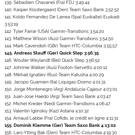
139. Sébastien Chavanel (Fra) FDJ 3:49:44
140. Kasper Klostergaard (Den) Team Saxo Bank 3:52:52
141. Koldo Fernandez De Larrea (Spa) Euskaltel-Euskadi
3:53:19
142. Tyler Farrar (USA) Garmin-Transitions 3:54:20
143. Matthew Wilson (Aus) Garmin-Transitions 3:54:50
144. Mark Cavendish (GBr) Team HTC-Columbia 3:55:57
145. Andreas Stauff (Ger) Quick Step 3:56:35
146. Wouter Weylandt (Bel) Quick Step 3:56:52
147. Johnnie Walker (Aus) Footon-Servetto 4:00:12
148. Mikhail Ignatiev (Rus) Team Katusha 4:00:29
149. Jacopo Guarnieri (Ita) Liquigas-Doimo 4:01:31
150. Jorge Montenegro (Arg) Andalucia-Cajasur 4:03:01
151. Juan-Jose Haedo (Arg) Team Saxo Bank 4:03:47
152. Michel Kreder (Ned) Garmin-Transitions 4:06:47
153. Valentin Iglinskiy (Kaz) Astana 4:10:32
154. Arnaud Labbe (Fra) Cofidis, le crédit en ligne 4:11:31
155. Dominik Klemme (Ger) Team Saxo Bank 4:13:02
156. Lars-Ytting Bak (Den) Team HTC-Columbia 4:19:30