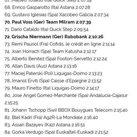
67. Matteo Tosatto (Ita) Quick Step 2:07:19
68. Enrico Gasparotto (Ita) Astana 2:07:28
69. Gustavo Iglesias (Spa) Xacobeo Galicia 2:07:34
70. Paul Voss (Ger) Team Milram 2:07:39
71. Dario Cataldo (Ita) Quick Step 2:09:54
72. Grischa Niermann (Ger) Rabobank 2:10:26
73. Remi Pauriol (Fra) Cofidis, le crédit en ligne 2:11:14
74. Joan Horrach (Spa) Team Katusha 2:12:17
75. Alberto Benitez (Spa) Footon-Servetto 2:12:24
76. Allan Davis (Aus) Astana 2:13:16
77. Maciej Paterski (Pol) Liquigas-Doimo 2:13:23
78. Imanol Erviti (Spa) Caisse d’Epargne 2:13:52
79. Mauro Finetto (Ita) Liquigas-Doimo 2:14:17
80. Jose Angel Gomez-Marchante (Spa) Andalucia-Cajasur
2:15:25
81. Johann Tschopp (Swi) BBOX Bouygues Telecom 2:15:40
82. Blel Kadri (Fra) Ag2R-La Mondiale 2:16:40
83. Assan Bazayev (Kaz) Astana 2:16:51
84. Gorka Verdugo (Spa) Euskaltel-Euskadi 2:21:52