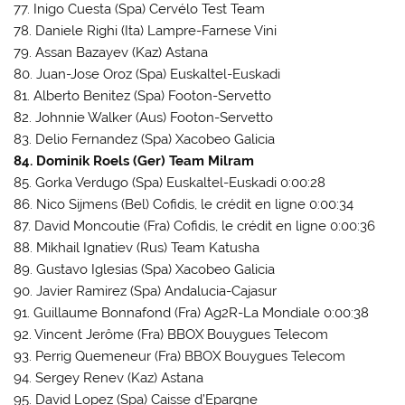
77. Inigo Cuesta (Spa) Cervélo Test Team
78. Daniele Righi (Ita) Lampre-Farnese Vini
79. Assan Bazayev (Kaz) Astana
80. Juan-Jose Oroz (Spa) Euskaltel-Euskadi
81. Alberto Benitez (Spa) Footon-Servetto
82. Johnnie Walker (Aus) Footon-Servetto
83. Delio Fernandez (Spa) Xacobeo Galicia
84. Dominik Roels (Ger) Team Milram
85. Gorka Verdugo (Spa) Euskaltel-Euskadi 0:00:28
86. Nico Sijmens (Bel) Cofidis, le crédit en ligne 0:00:34
87. David Moncoutie (Fra) Cofidis, le crédit en ligne 0:00:36
88. Mikhail Ignatiev (Rus) Team Katusha
89. Gustavo Iglesias (Spa) Xacobeo Galicia
90. Javier Ramirez (Spa) Andalucia-Cajasur
91. Guillaume Bonnafond (Fra) Ag2R-La Mondiale 0:00:38
92. Vincent Jerôme (Fra) BBOX Bouygues Telecom
93. Perrig Quemeneur (Fra) BBOX Bouygues Telecom
94. Sergey Renev (Kaz) Astana
95. David Lopez (Spa) Caisse d’Epargne