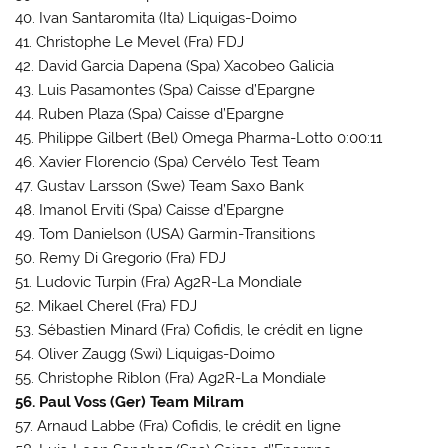
40. Ivan Santaromita (Ita) Liquigas-Doimo
41. Christophe Le Mevel (Fra) FDJ
42. David Garcia Dapena (Spa) Xacobeo Galicia
43. Luis Pasamontes (Spa) Caisse d’Epargne
44. Ruben Plaza (Spa) Caisse d’Epargne
45. Philippe Gilbert (Bel) Omega Pharma-Lotto 0:00:11
46. Xavier Florencio (Spa) Cervélo Test Team
47. Gustav Larsson (Swe) Team Saxo Bank
48. Imanol Erviti (Spa) Caisse d’Epargne
49. Tom Danielson (USA) Garmin-Transitions
50. Remy Di Gregorio (Fra) FDJ
51. Ludovic Turpin (Fra) Ag2R-La Mondiale
52. Mikael Cherel (Fra) FDJ
53. Sébastien Minard (Fra) Cofidis, le crédit en ligne
54. Oliver Zaugg (Swi) Liquigas-Doimo
55. Christophe Riblon (Fra) Ag2R-La Mondiale
56. Paul Voss (Ger) Team Milram
57. Arnaud Labbe (Fra) Cofidis, le crédit en ligne