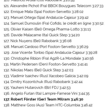
120. Mauricio Ardila (Col) Rabobank 3:26:55
121. Alexandre Pichot (Fra) BBOX Bouygues Telecom 3:27:33
122. Enrique Mata (Spa) Footon-Servetto 3:28:02
123. Manuel Ortega (Spa) Andalucia-Cajasur 3:29:42
124. Samuel Dumoulin (Fra) Cofidis, le crédit en ligne 3:30:52
125. Olivier Kaisen (Bel) Omega Pharma-Lotto 3:31:13
126. Davide Malacarne (Ita) Quick Step 3:34:20
127. Nick Nuyens (Bel) Rabobank 3:36:08
128. Manuel Cardoso (Por) Footon-Servetto 3:36:29
129. Jose Vicente Toribio (Spa) Andalucia-Cajasur 3:39:28
130. Christophe Riblon (Fra) Ag2R-La Mondiale 3:40:56
131. Martin Pedersen (Den) Footon-Servetto 3:41:41
132. Nikolas Maes (Bel) Quick Step 3:42:03
133. Vladimir Isaichev (Rus) Xacobeo Galicia 3:42:09
134. Dmitry Kozontchuk (Rus) Rabobank 3:42:44
135. Yauheni Hutarovich (Blr) FDJ 3:42:53
136. Angelo Furlan (Ita) Lampre-Farnese Vini 3:44:35
137. Robert Förster (Ger) Team Milram 3:46:30
138. Matthew Goss (Aus) Team HTC-Columbia 3:46:42