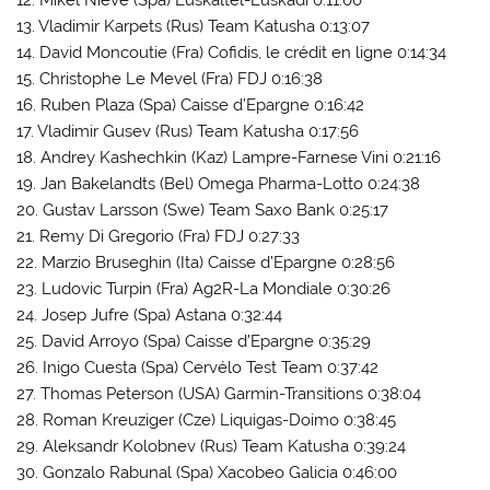
12. Mikel Nieve (Spa) Euskaltel-Euskadi 0:11:00
13. Vladimir Karpets (Rus) Team Katusha 0:13:07
14. David Moncoutie (Fra) Cofidis, le crédit en ligne 0:14:34
15. Christophe Le Mevel (Fra) FDJ 0:16:38
16. Ruben Plaza (Spa) Caisse d’Epargne 0:16:42
17. Vladimir Gusev (Rus) Team Katusha 0:17:56
18. Andrey Kashechkin (Kaz) Lampre-Farnese Vini 0:21:16
19. Jan Bakelandts (Bel) Omega Pharma-Lotto 0:24:38
20. Gustav Larsson (Swe) Team Saxo Bank 0:25:17
21. Remy Di Gregorio (Fra) FDJ 0:27:33
22. Marzio Bruseghin (Ita) Caisse d’Epargne 0:28:56
23. Ludovic Turpin (Fra) Ag2R-La Mondiale 0:30:26
24. Josep Jufre (Spa) Astana 0:32:44
25. David Arroyo (Spa) Caisse d’Epargne 0:35:29
26. Inigo Cuesta (Spa) Cervélo Test Team 0:37:42
27. Thomas Peterson (USA) Garmin-Transitions 0:38:04
28. Roman Kreuziger (Cze) Liquigas-Doimo 0:38:45
29. Aleksandr Kolobnev (Rus) Team Katusha 0:39:24
30. Gonzalo Rabunal (Spa) Xacobeo Galicia 0:46:00