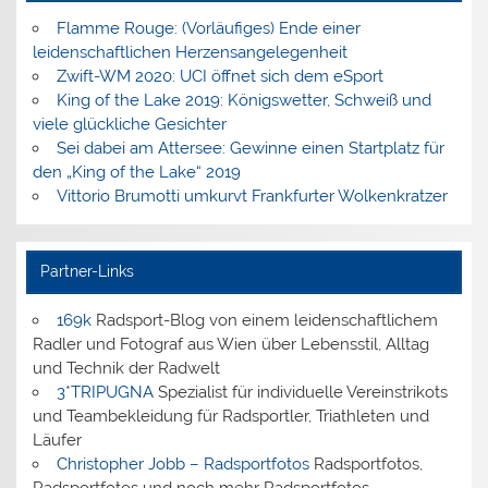
Flamme Rouge: (Vorläufiges) Ende einer
leidenschaftlichen Herzensangelegenheit
Zwift-WM 2020: UCI öffnet sich dem eSport
King of the Lake 2019: Königswetter, Schweiß und
viele glückliche Gesichter
Sei dabei am Attersee: Gewinne einen Startplatz für
den „King of the Lake“ 2019
Vittorio Brumotti umkurvt Frankfurter Wolkenkratzer
Partner-Links
169k
Radsport-Blog von einem leidenschaftlichem
Radler und Fotograf aus Wien über Lebensstil, Alltag
und Technik der Radwelt
3*TRIPUGNA
Spezialist für individuelle Vereinstrikots
und Teambekleidung für Radsportler, Triathleten und
Läufer
Christopher Jobb – Radsportfotos
Radsportfotos,