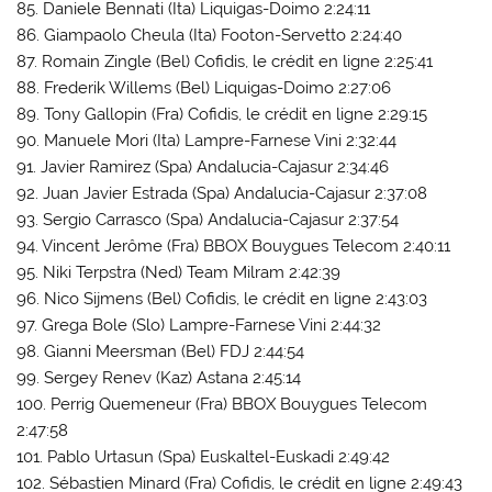
85. Daniele Bennati (Ita) Liquigas-Doimo 2:24:11
86. Giampaolo Cheula (Ita) Footon-Servetto 2:24:40
87. Romain Zingle (Bel) Cofidis, le crédit en ligne 2:25:41
88. Frederik Willems (Bel) Liquigas-Doimo 2:27:06
89. Tony Gallopin (Fra) Cofidis, le crédit en ligne 2:29:15
90. Manuele Mori (Ita) Lampre-Farnese Vini 2:32:44
91. Javier Ramirez (Spa) Andalucia-Cajasur 2:34:46
92. Juan Javier Estrada (Spa) Andalucia-Cajasur 2:37:08
93. Sergio Carrasco (Spa) Andalucia-Cajasur 2:37:54
94. Vincent Jerôme (Fra) BBOX Bouygues Telecom 2:40:11
95. Niki Terpstra (Ned) Team Milram 2:42:39
96. Nico Sijmens (Bel) Cofidis, le crédit en ligne 2:43:03
97. Grega Bole (Slo) Lampre-Farnese Vini 2:44:32
98. Gianni Meersman (Bel) FDJ 2:44:54
99. Sergey Renev (Kaz) Astana 2:45:14
100. Perrig Quemeneur (Fra) BBOX Bouygues Telecom
2:47:58
101. Pablo Urtasun (Spa) Euskaltel-Euskadi 2:49:42
102. Sébastien Minard (Fra) Cofidis, le crédit en ligne 2:49:43