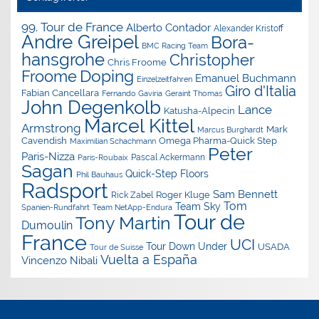
99. Tour de France
Alberto Contador
Alexander Kristoff
Andre Greipel
Bora-
BMC Racing Team
hansgrohe
Christopher
Chris Froome
Doping
Froome
Emanuel Buchmann
Einzelzeitfahren
Giro d'Italia
Fabian Cancellara
Geraint Thomas
Fernando Gaviria
John Degenkolb
Lance
Katusha-Alpecin
Marcel Kittel
Armstrong
Mark
Marcus Burghardt
Cavendish
Omega Pharma-Quick Step
Maximilian Schachmann
Peter
Paris-Nizza
Pascal Ackermann
Paris-Roubaix
Sagan
Quick-Step Floors
Phil Bauhaus
Radsport
Sam Bennett
Roger Kluge
Rick Zabel
Tom
Team Sky
Spanien-Rundfahrt
Team NetApp-Endura
Tour de
Tony Martin
Dumoulin
France
UCI
Tour Down Under
USADA
Tour de Suisse
Vuelta a España
Vincenzo Nibali