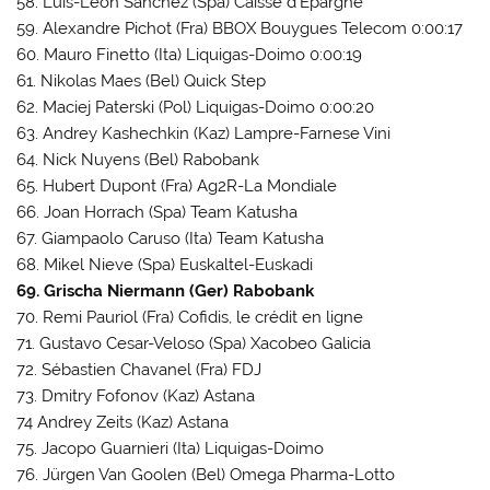
58. Luis-Leon Sanchez (Spa) Caisse d’Epargne
59. Alexandre Pichot (Fra) BBOX Bouygues Telecom 0:00:17
60. Mauro Finetto (Ita) Liquigas-Doimo 0:00:19
61. Nikolas Maes (Bel) Quick Step
62. Maciej Paterski (Pol) Liquigas-Doimo 0:00:20
63. Andrey Kashechkin (Kaz) Lampre-Farnese Vini
64. Nick Nuyens (Bel) Rabobank
65. Hubert Dupont (Fra) Ag2R-La Mondiale
66. Joan Horrach (Spa) Team Katusha
67. Giampaolo Caruso (Ita) Team Katusha
68. Mikel Nieve (Spa) Euskaltel-Euskadi
69. Grischa Niermann (Ger) Rabobank
70. Remi Pauriol (Fra) Cofidis, le crédit en ligne
71. Gustavo Cesar-Veloso (Spa) Xacobeo Galicia
72. Sébastien Chavanel (Fra) FDJ
73. Dmitry Fofonov (Kaz) Astana
74 Andrey Zeits (Kaz) Astana
75. Jacopo Guarnieri (Ita) Liquigas-Doimo
76. Jürgen Van Goolen (Bel) Omega Pharma-Lotto