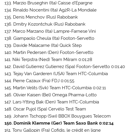
133. Marzio Bruseghin (Ita) Caisse d’Epargne
134. Rinaldo Nocentini (Ita) Ag2R-La Mondiale
135. Denis Menchov (Rus) Rabobank
136. Dmitry Kozontchuk (Rus) Rabobank
137. Marco Marzano (Ita) Lampre-Farnese Vini
138. Giampaolo Cheula (Ita) Footon-Servetto
139. Davide Malacarne (Ita) Quick Step
140. Martin Pedersen (Den) Footon-Servetto
141. Niki Terpstra (Ned) Team Milram 0:01:28
142. David Gutierrez Gutierrez (Spa) Footon-Servetto 0:01:40
143. Tejay Van Garderen (USA) Team HTC-Columbia
144. Pierre Cazaux (Fra) FDJ 0:01:55
145. Martin Velits (Svk) Team HTC-Columbia 0:02:11
146. Olivier Kaisen (Bel) Omega Pharma-Lotto
147. Lars-Ytting Bak (Den) Team HTC-Columbia
148. Oscar Pujol (Spa) Cervélo Test Team
149. Johann Tschopp (Swi) BBOX Bouygues Telecom
150. Dominik Klemme (Ger) Team Saxo Bank 0:02:14
151. Tony Gallopin (Fra) Cofidis, le crédit en ligne