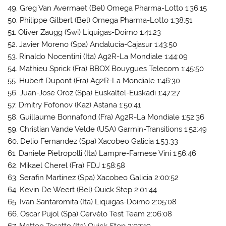
49. Greg Van Avermaet (Bel) Omega Pharma-Lotto 1:36:15
50. Philippe Gilbert (Bel) Omega Pharma-Lotto 1:38:51
51. Oliver Zaugg (Swi) Liquigas-Doimo 1:41:23
52. Javier Moreno (Spa) Andalucia-Cajasur 1:43:50
53. Rinaldo Nocentini (Ita) Ag2R-La Mondiale 1:44:09
54. Mathieu Sprick (Fra) BBOX Bouygues Telecom 1:45:50
55. Hubert Dupont (Fra) Ag2R-La Mondiale 1:46:30
56. Juan-Jose Oroz (Spa) Euskaltel-Euskadi 1:47:27
57. Dmitry Fofonov (Kaz) Astana 1:50:41
58. Guillaume Bonnafond (Fra) Ag2R-La Mondiale 1:52:36
59. Christian Vande Velde (USA) Garmin-Transitions 1:52:49
60. Delio Fernandez (Spa) Xacobeo Galicia 1:53:33
61. Daniele Pietropolli (Ita) Lampre-Farnese Vini 1:56:46
62. Mikael Cherel (Fra) FDJ 1:58:58
63. Serafin Martinez (Spa) Xacobeo Galicia 2:00:52
64. Kevin De Weert (Bel) Quick Step 2:01:44
65. Ivan Santaromita (Ita) Liquigas-Doimo 2:05:08
66. Oscar Pujol (Spa) Cervélo Test Team 2:06:08