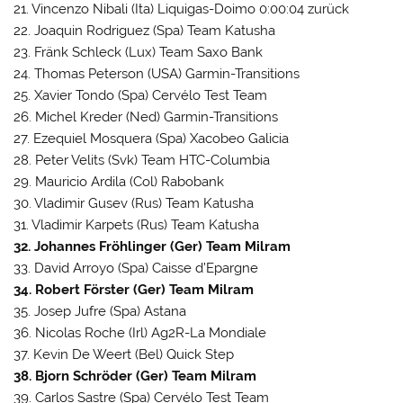
21. Vincenzo Nibali (Ita) Liquigas-Doimo 0:00:04 zurück
22. Joaquin Rodriguez (Spa) Team Katusha
23. Fränk Schleck (Lux) Team Saxo Bank
24. Thomas Peterson (USA) Garmin-Transitions
25. Xavier Tondo (Spa) Cervélo Test Team
26. Michel Kreder (Ned) Garmin-Transitions
27. Ezequiel Mosquera (Spa) Xacobeo Galicia
28. Peter Velits (Svk) Team HTC-Columbia
29. Mauricio Ardila (Col) Rabobank
30. Vladimir Gusev (Rus) Team Katusha
31. Vladimir Karpets (Rus) Team Katusha
32. Johannes Fröhlinger (Ger) Team Milram
33. David Arroyo (Spa) Caisse d’Epargne
34. Robert Förster (Ger) Team Milram
35. Josep Jufre (Spa) Astana
36. Nicolas Roche (Irl) Ag2R-La Mondiale
37. Kevin De Weert (Bel) Quick Step
38. Bjorn Schröder (Ger) Team Milram
39. Carlos Sastre (Spa) Cervélo Test Team