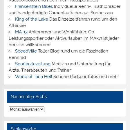
Radsportfotos und noch mehr Radsportfotos
Frankenstein Bikes
Individuelle Renn-, Triathlonräder
und handgefertigte Carbonlaufräder aus Südhessen
King of the Lake
Das Einzelzeitfahren rund um den
Attersee
MA-13
Ankommen und Wohlfühlen: Ob
Leistungssportler oder Aktivurlauber, im MA-13 ist jeder
herzlich willkommen.
SpeedVille
Toller Blog rund um die Faszination
Rennrad
Sportärztezeitung
Medizin und Unterhaltung für
Ärzte, Therapeuten und Trainer
World of Tana Hell
Schöne Radsportfotos und mehr
Nachrichten-Archiv
Nachrichten-
Archiv
Schlagwörter