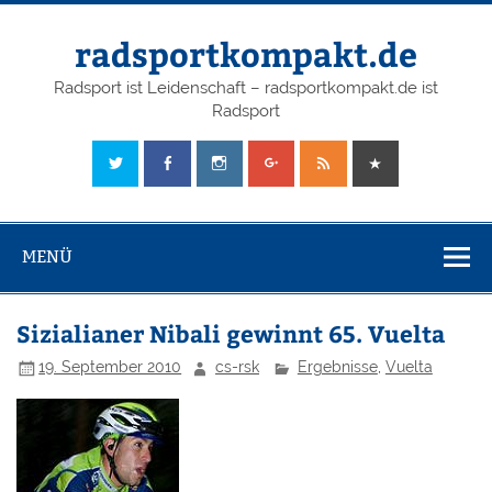
radsportkompakt.de
Radsport ist Leidenschaft – radsportkompakt.de ist
Radsport
MENÜ
Sizialianer Nibali gewinnt 65. Vuelta
19. September 2010
cs-rsk
Ergebnisse
,
Vuelta