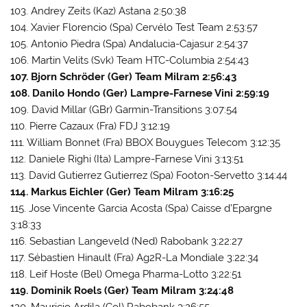
103. Andrey Zeits (Kaz) Astana 2:50:38
104. Xavier Florencio (Spa) Cervélo Test Team 2:53:57
105. Antonio Piedra (Spa) Andalucia-Cajasur 2:54:37
106. Martin Velits (Svk) Team HTC-Columbia 2:54:43
107. Bjorn Schröder (Ger) Team Milram 2:56:43
108. Danilo Hondo (Ger) Lampre-Farnese Vini 2:59:19
109. David Millar (GBr) Garmin-Transitions 3:07:54
110. Pierre Cazaux (Fra) FDJ 3:12:19
111. William Bonnet (Fra) BBOX Bouygues Telecom 3:12:35
112. Daniele Righi (Ita) Lampre-Farnese Vini 3:13:51
113. David Gutierrez Gutierrez (Spa) Footon-Servetto 3:14:44
114. Markus Eichler (Ger) Team Milram 3:16:25
115. Jose Vincente Garcia Acosta (Spa) Caisse d’Epargne
3:18:33
116. Sebastian Langeveld (Ned) Rabobank 3:22:27
117. Sébastien Hinault (Fra) Ag2R-La Mondiale 3:22:34
118. Leif Hoste (Bel) Omega Pharma-Lotto 3:22:51
119. Dominik Roels (Ger) Team Milram 3:24:48