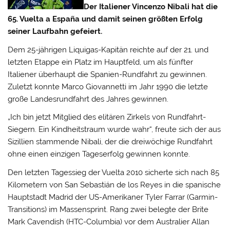
Der Italiener Vincenzo Nibali hat die
65. Vuelta a España und damit seinen größten Erfolg
seiner Laufbahn gefeiert.
Dem 25-jährigen Liquigas-Kapitän reichte auf der 21. und
letzten Etappe ein Platz im Hauptfeld, um als fünfter
Italiener überhaupt die Spanien-Rundfahrt zu gewinnen.
Zuletzt konnte Marco Giovannetti im Jahr 1990 die letzte
große Landesrundfahrt des Jahres gewinnen.
„Ich bin jetzt Mitglied des elitären Zirkels von Rundfahrt-
Siegern. Ein Kindheitstraum wurde wahr“, freute sich der aus
Sizillien stammende Nibali, der die dreiwöchige Rundfahrt
ohne einen einzigen Tageserfolg gewinnen konnte.
Den letzten Tagessieg der Vuelta 2010 sicherte sich nach 85
Kilometern von San Sebastián de los Reyes in die spanische
Hauptstadt Madrid der US-Amerikaner Tyler Farrar (Garmin-
Transitions) im Massensprint. Rang zwei belegte der Brite
Mark Cavendish (HTC-Columbia) vor dem Australier Allan