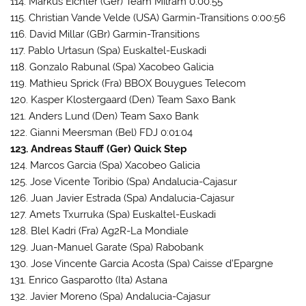
114. Markus Eichler (Ger) Team Milram 0:00:55
115. Christian Vande Velde (USA) Garmin-Transitions 0:00:56
116. David Millar (GBr) Garmin-Transitions
117. Pablo Urtasun (Spa) Euskaltel-Euskadi
118. Gonzalo Rabunal (Spa) Xacobeo Galicia
119. Mathieu Sprick (Fra) BBOX Bouygues Telecom
120. Kasper Klostergaard (Den) Team Saxo Bank
121. Anders Lund (Den) Team Saxo Bank
122. Gianni Meersman (Bel) FDJ 0:01:04
123. Andreas Stauff (Ger) Quick Step
124. Marcos Garcia (Spa) Xacobeo Galicia
125. Jose Vicente Toribio (Spa) Andalucia-Cajasur
126. Juan Javier Estrada (Spa) Andalucia-Cajasur
127. Amets Txurruka (Spa) Euskaltel-Euskadi
128. Blel Kadri (Fra) Ag2R-La Mondiale
129. Juan-Manuel Garate (Spa) Rabobank
130. Jose Vincente Garcia Acosta (Spa) Caisse d’Epargne
131. Enrico Gasparotto (Ita) Astana
132. Javier Moreno (Spa) Andalucia-Cajasur