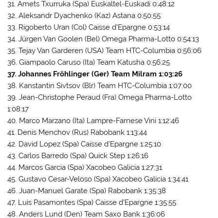
31. Amets Txurruka (Spa) Euskaltel-Euskadi 0:48:12
32. Aleksandr Dyachenko (Kaz) Astana 0:50:55
33. Rigoberto Uran (Col) Caisse d’Epargne 0:53:14
34. Jürgen Van Goolen (Bel) Omega Pharma-Lotto 0:54:13
35. Tejay Van Garderen (USA) Team HTC-Columbia 0:56:06
36. Giampaolo Caruso (Ita) Team Katusha 0:56:25
37. Johannes Fröhlinger (Ger) Team Milram 1:03:26
38. Kanstantin Sivtsov (Blr) Team HTC-Columbia 1:07:00
39. Jean-Christophe Peraud (Fra) Omega Pharma-Lotto
1:08:17
40. Marco Marzano (Ita) Lampre-Farnese Vini 1:12:46
41. Denis Menchov (Rus) Rabobank 1:13:44
42. David Lopez (Spa) Caisse d’Epargne 1:25:10
43. Carlos Barredo (Spa) Quick Step 1:26:16
44. Marcos Garcia (Spa) Xacobeo Galicia 1:27:31
45. Gustavo Cesar-Veloso (Spa) Xacobeo Galicia 1:34:41
46. Juan-Manuel Garate (Spa) Rabobank 1:35:38
47. Luis Pasamontes (Spa) Caisse d’Epargne 1:35:55
48. Anders Lund (Den) Team Saxo Bank 1:36:06