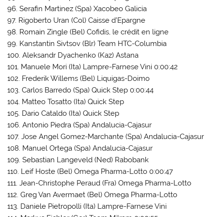
96. Serafin Martinez (Spa) Xacobeo Galicia
97. Rigoberto Uran (Col) Caisse d’Epargne
98. Romain Zingle (Bel) Cofidis, le crédit en ligne
99. Kanstantin Sivtsov (Blr) Team HTC-Columbia
100. Aleksandr Dyachenko (Kaz) Astana
101. Manuele Mori (Ita) Lampre-Farnese Vini 0:00:42
102. Frederik Willems (Bel) Liquigas-Doimo
103. Carlos Barredo (Spa) Quick Step 0:00:44
104. Matteo Tosatto (Ita) Quick Step
105. Dario Cataldo (Ita) Quick Step
106. Antonio Piedra (Spa) Andalucia-Cajasur
107. Jose Angel Gomez-Marchante (Spa) Andalucia-Cajasur
108. Manuel Ortega (Spa) Andalucia-Cajasur
109. Sebastian Langeveld (Ned) Rabobank
110. Leif Hoste (Bel) Omega Pharma-Lotto 0:00:47
111. Jean-Christophe Peraud (Fra) Omega Pharma-Lotto
112. Greg Van Avermaet (Bel) Omega Pharma-Lotto
113. Daniele Pietropolli (Ita) Lampre-Farnese Vini