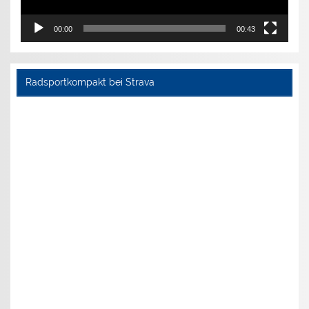
00:00
00:43
Radsportkompakt bei Strava