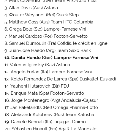
2. Mark Cavendish (GBr) Team HTC-Columbia
3. Allan Davis (Aus) Astana
4. Wouter Weylandt (Bel) Quick Step
5. Matthew Goss (Aus) Team HTC-Columbia
6. Grega Bole (Slo) Lampre-Farnese Vini
7. Manuel Cardoso (Por) Footon-Servetto
8. Samuel Dumoulin (Fra) Cofidis, le crédit en ligne
9. Juan-Jose Haedo (Arg) Team Saxo Bank
10. Danilo Hondo (Ger) Lampre-Farnese Vini
11. Valentin Iglinskiy (Kaz) Astana
12. Angelo Furlan (Ita) Lampre-Farnese Vini
13. Koldo Fernandez De Larrea (Spa) Euskaltel-Euskadi
14. Yauheni Hutarovich (Blr) FDJ
15. Enrique Mata (Spa) Footon-Servetto
16. Jorge Montenegro (Arg) Andalucia-Cajasur
17. Jan Bakelandts (Bel) Omega Pharma-Lotto
18. Aleksandr Kolobnev (Rus) Team Katusha
19. Daniele Bennati (Ita) Liquigas-Doimo
20. Sébastien Hinault (Fra) Ag2R-La Mondiale