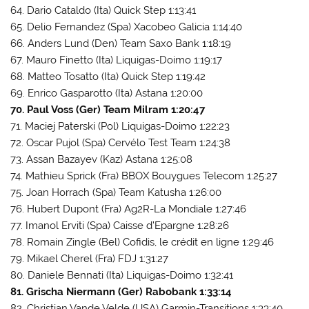
64. Dario Cataldo (Ita) Quick Step 1:13:41
65. Delio Fernandez (Spa) Xacobeo Galicia 1:14:40
66. Anders Lund (Den) Team Saxo Bank 1:18:19
67. Mauro Finetto (Ita) Liquigas-Doimo 1:19:17
68. Matteo Tosatto (Ita) Quick Step 1:19:42
69. Enrico Gasparotto (Ita) Astana 1:20:00
70. Paul Voss (Ger) Team Milram 1:20:47
71. Maciej Paterski (Pol) Liquigas-Doimo 1:22:23
72. Oscar Pujol (Spa) Cervélo Test Team 1:24:38
73. Assan Bazayev (Kaz) Astana 1:25:08
74. Mathieu Sprick (Fra) BBOX Bouygues Telecom 1:25:27
75. Joan Horrach (Spa) Team Katusha 1:26:00
76. Hubert Dupont (Fra) Ag2R-La Mondiale 1:27:46
77. Imanol Erviti (Spa) Caisse d’Epargne 1:28:26
78. Romain Zingle (Bel) Cofidis, le crédit en ligne 1:29:46
79. Mikael Cherel (Fra) FDJ 1:31:27
80. Daniele Bennati (Ita) Liquigas-Doimo 1:32:41
81. Grischa Niermann (Ger) Rabobank 1:33:14
82. Christian Vande Velde (USA) Garmin-Transitions 1:33:40