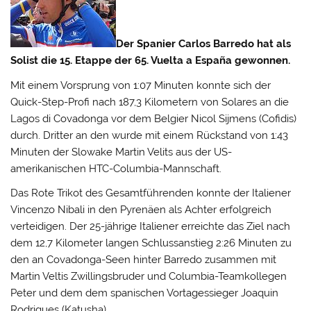
Der Spanier Carlos Barredo hat als
Solist die 15. Etappe der 65. Vuelta a España gewonnen.
Mit einem Vorsprung von 1:07 Minuten konnte sich der
Quick-Step-Profi nach 187,3 Kilometern von Solares an die
Lagos di Covadonga vor dem Belgier Nicol Sijmens (Cofidis)
durch.
Dritter an den wurde mit einem Rückstand von 1:43
Minuten der Slowake Martin Velits aus der US-
amerikanischen HTC-Columbia-Mannschaft.
Das Rote Trikot des Gesamtführenden konnte der Italiener
Vincenzo Nibali in den Pyrenäen als Achter erfolgreich
verteidigen. Der 25-jährige Italiener erreichte das Ziel nach
dem 12,7 Kilometer langen Schlussanstieg 2:26 Minuten zu
den an Covadonga-Seen hinter Barredo zusammen mit
Martin Veltis Zwillingsbruder und Columbia-Teamkollegen
Peter und dem dem spanischen Vortagessieger Joaquin
Rodrigues (Katusha).