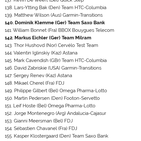
137. Kevin De Weert (Bel) Quick Step
138. Lars-Ytting Bak (Den) Team HTC-Columbia
139. Matthew Wilson (Aus) Garmin-Transitions
140. Dominik Klemme (Ger) Team Saxo Bank
141. William Bonnet (Fra) BBOX Bouygues Telecom
142. Markus Eichler (Ger) Team Milram
143. Thor Hushovd (Nor) Cervélo Test Team
144. Valentin Iglinskiy (Kaz) Astana
145. Mark Cavendish (GBr) Team HTC-Columbia
146. David Zabriskie (USA) Garmin-Transitions
147. Sergey Renev (Kaz) Astana
148. Mikael Cherel (Fra) FDJ
149. Philippe Gilbert (Bel) Omega Pharma-Lotto
150. Martin Pedersen (Den) Footon-Servetto
151. Leif Hoste (Bel) Omega Pharma-Lotto
152. Jorge Montenegro (Arg) Andalucia-Cajasur
153. Gianni Meersman (Bel) FDJ
154. Sébastien Chavanel (Fra) FDJ
155. Kasper Klostergaard (Den) Team Saxo Bank