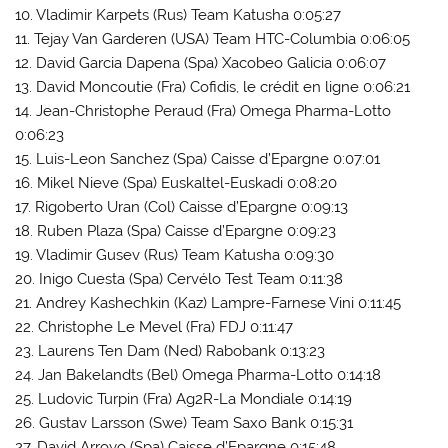
10. Vladimir Karpets (Rus) Team Katusha 0:05:27
11. Tejay Van Garderen (USA) Team HTC-Columbia 0:06:05
12. David Garcia Dapena (Spa) Xacobeo Galicia 0:06:07
13. David Moncoutie (Fra) Cofidis, le crédit en ligne 0:06:21
14. Jean-Christophe Peraud (Fra) Omega Pharma-Lotto
0:06:23
15. Luis-Leon Sanchez (Spa) Caisse d’Epargne 0:07:01
16. Mikel Nieve (Spa) Euskaltel-Euskadi 0:08:20
17. Rigoberto Uran (Col) Caisse d’Epargne 0:09:13
18. Ruben Plaza (Spa) Caisse d’Epargne 0:09:23
19. Vladimir Gusev (Rus) Team Katusha 0:09:30
20. Inigo Cuesta (Spa) Cervélo Test Team 0:11:38
21. Andrey Kashechkin (Kaz) Lampre-Farnese Vini 0:11:45
22. Christophe Le Mevel (Fra) FDJ 0:11:47
23. Laurens Ten Dam (Ned) Rabobank 0:13:23
24. Jan Bakelandts (Bel) Omega Pharma-Lotto 0:14:18
25. Ludovic Turpin (Fra) Ag2R-La Mondiale 0:14:19
26. Gustav Larsson (Swe) Team Saxo Bank 0:15:31
27. David Arroyo (Spa) Caisse d’Epargne 0:15:48