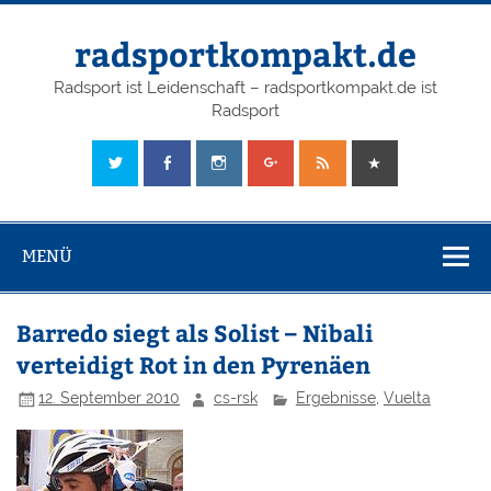
radsportkompakt.de
Radsport ist Leidenschaft – radsportkompakt.de ist
Radsport
MENÜ
Barredo siegt als Solist – Nibali
verteidigt Rot in den Pyrenäen
12. September 2010
cs-rsk
Ergebnisse
,
Vuelta