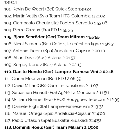
1:49:14
101. Kevin De Weert (Bel) Quick Step 1:49:24
102. Martin Velits (Svk) Team HTC-Columbia 1:50:02
103. Giampaolo Cheula (Ita) Footon-Servetto 1:53:06
104. Pierre Cazaux (Fra) FDJ 1:55:35
105. Bjorn Schröder (Ger) Team Milram 1:55:55
106. Nicol Sijmens (Bel) Cofidis, le crédit en ligne 1:56:51
107. Antonio Piedra (Spa) Andalucia-Cajasur 2:00:10
108. Allan Davis (Aus) Astana 2:01:57
109. Sergey Renev (Kaz) Astana 2:02:13
110. Danilo Hondo (Ger) Lampre-Farnese Vini 2:02:16
111. Gianni Meersman (Bel) FDJ 2:06:39
112. David Millar (GBr) Garmin-Transitions 2:11:07
113. Sébastien Hinault (Fra) Ag2R-La Mondiale 2:11:56
114. William Bonnet (Fra) BBOX Bouygues Telecom 2:12:39
115. Daniele Righi (Ita) Lampre-Farnese Vini 2:13:32
116. Manuel Ortega (Spa) Andalucia-Cajasur 2:14:00
117. Pablo Urtasun (Spa) Euskaltel-Euskadi 2:14:52
118. Dominik Roels (Ger) Team Milram 2:15:00