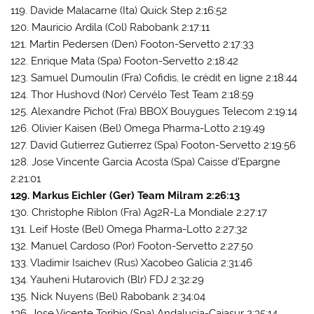
119. Davide Malacarne (Ita) Quick Step 2:16:52
120. Mauricio Ardila (Col) Rabobank 2:17:11
121. Martin Pedersen (Den) Footon-Servetto 2:17:33
122. Enrique Mata (Spa) Footon-Servetto 2:18:42
123. Samuel Dumoulin (Fra) Cofidis, le crédit en ligne 2:18:44
124. Thor Hushovd (Nor) Cervélo Test Team 2:18:59
125. Alexandre Pichot (Fra) BBOX Bouygues Telecom 2:19:14
126. Olivier Kaisen (Bel) Omega Pharma-Lotto 2:19:49
127. David Gutierrez Gutierrez (Spa) Footon-Servetto 2:19:56
128. Jose Vincente Garcia Acosta (Spa) Caisse d’Epargne
2:21:01
129. Markus Eichler (Ger) Team Milram 2:26:13
130. Christophe Riblon (Fra) Ag2R-La Mondiale 2:27:17
131. Leif Hoste (Bel) Omega Pharma-Lotto 2:27:32
132. Manuel Cardoso (Por) Footon-Servetto 2:27:50
133. Vladimir Isaichev (Rus) Xacobeo Galicia 2:31:46
134. Yauheni Hutarovich (Blr) FDJ 2:32:29
135. Nick Nuyens (Bel) Rabobank 2:34:04
136. Jose Vicente Toribio (Spa) Andalucia-Cajasur 2:35:14