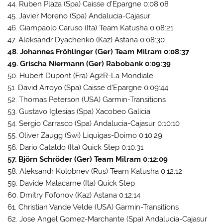
44. Ruben Plaza (Spa) Caisse d’Epargne 0:08:08
45. Javier Moreno (Spa) Andalucia-Cajasur
46. Giampaolo Caruso (Ita) Team Katusha 0:08:21
47. Aleksandr Dyachenko (Kaz) Astana 0:08:30
48. Johannes Fröhlinger (Ger) Team Milram 0:08:37
49. Grischa Niermann (Ger) Rabobank 0:09:39
50. Hubert Dupont (Fra) Ag2R-La Mondiale
51. David Arroyo (Spa) Caisse d’Epargne 0:09:44
52. Thomas Peterson (USA) Garmin-Transitions
53. Gustavo Iglesias (Spa) Xacobeo Galicia
54. Sergio Carrasco (Spa) Andalucia-Cajasur 0:10:10
55. Oliver Zaugg (Swi) Liquigas-Doimo 0:10:29
56. Dario Cataldo (Ita) Quick Step 0:10:31
57. Björn Schröder (Ger) Team Milram 0:12:09
58. Aleksandr Kolobnev (Rus) Team Katusha 0:12:12
59. Davide Malacarne (Ita) Quick Step
60. Dmitry Fofonov (Kaz) Astana 0:12:14
61. Christian Vande Velde (USA) Garmin-Transitions
62. Jose Angel Gomez-Marchante (Spa) Andalucia-Cajasur