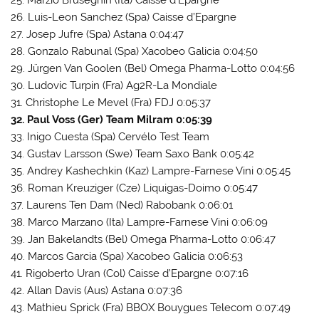
25. Marzio Bruseghin (Ita) Caisse d’Epargne
26. Luis-Leon Sanchez (Spa) Caisse d’Epargne
27. Josep Jufre (Spa) Astana 0:04:47
28. Gonzalo Rabunal (Spa) Xacobeo Galicia 0:04:50
29. Jürgen Van Goolen (Bel) Omega Pharma-Lotto 0:04:56
30. Ludovic Turpin (Fra) Ag2R-La Mondiale
31. Christophe Le Mevel (Fra) FDJ 0:05:37
32. Paul Voss (Ger) Team Milram 0:05:39
33. Inigo Cuesta (Spa) Cervélo Test Team
34. Gustav Larsson (Swe) Team Saxo Bank 0:05:42
35. Andrey Kashechkin (Kaz) Lampre-Farnese Vini 0:05:45
36. Roman Kreuziger (Cze) Liquigas-Doimo 0:05:47
37. Laurens Ten Dam (Ned) Rabobank 0:06:01
38. Marco Marzano (Ita) Lampre-Farnese Vini 0:06:09
39. Jan Bakelandts (Bel) Omega Pharma-Lotto 0:06:47
40. Marcos Garcia (Spa) Xacobeo Galicia 0:06:53
41. Rigoberto Uran (Col) Caisse d’Epargne 0:07:16
42. Allan Davis (Aus) Astana 0:07:36
43. Mathieu Sprick (Fra) BBOX Bouygues Telecom 0:07:49