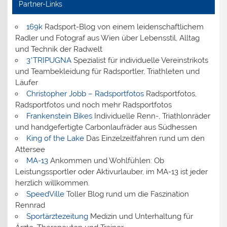
Partner-Links
169k
Radsport-Blog von einem leidenschaftlichem
Radler und Fotograf aus Wien über Lebensstil, Alltag
und Technik der Radwelt
3*TRIPUGNA
Spezialist für individuelle Vereinstrikots
und Teambekleidung für Radsportler, Triathleten und
Läufer
Christopher Jobb – Radsportfotos
Radsportfotos,
Radsportfotos und noch mehr Radsportfotos
Frankenstein Bikes
Individuelle Renn-, Triathlonräder
und handgefertigte Carbonlaufräder aus Südhessen
King of the Lake
Das Einzelzeitfahren rund um den
Attersee
MA-13
Ankommen und Wohlfühlen: Ob
Leistungssportler oder Aktivurlauber, im MA-13 ist jeder
herzlich willkommen.
SpeedVille
Toller Blog rund um die Faszination
Rennrad
Sportärztezeitung
Medizin und Unterhaltung für