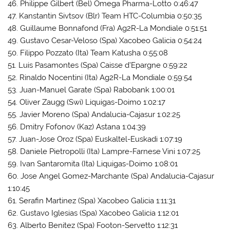
46. Philippe Gilbert (Bel) Omega Pharma-Lotto 0:46:47
47. Kanstantin Sivtsov (Blr) Team HTC-Columbia 0:50:35
48. Guillaume Bonnafond (Fra) Ag2R-La Mondiale 0:51:51
49. Gustavo Cesar-Veloso (Spa) Xacobeo Galicia 0:54:24
50. Filippo Pozzato (Ita) Team Katusha 0:55:08
51. Luis Pasamontes (Spa) Caisse d’Epargne 0:59:22
52. Rinaldo Nocentini (Ita) Ag2R-La Mondiale 0:59:54
53. Juan-Manuel Garate (Spa) Rabobank 1:00:01
54. Oliver Zaugg (Swi) Liquigas-Doimo 1:02:17
55. Javier Moreno (Spa) Andalucia-Cajasur 1:02:25
56. Dmitry Fofonov (Kaz) Astana 1:04:39
57. Juan-Jose Oroz (Spa) Euskaltel-Euskadi 1:07:19
58. Daniele Pietropolli (Ita) Lampre-Farnese Vini 1:07:25
59. Ivan Santaromita (Ita) Liquigas-Doimo 1:08:01
60. Jose Angel Gomez-Marchante (Spa) Andalucia-Cajasur
1:10:45
61. Serafin Martinez (Spa) Xacobeo Galicia 1:11:31
62. Gustavo Iglesias (Spa) Xacobeo Galicia 1:12:01
63. Alberto Benitez (Spa) Footon-Servetto 1:12:31