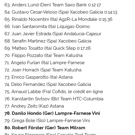
63. Anders Lund (Den) Team Saxo Bank 0:12:17
64. Gustavo Cesar-Veloso (Spa) Xacobeo Galicia 0:14:13
65. Rinaldo Nocentini (Ita) Ag2R-La Mondiale 0:15:36
66. Ivan Santaromita (Ita) Liquigas-Doimo
67. Juan Javier Estrada (Spa) Andalucia-Cajasur
68. Serafin Martinez (Spa) Xacobeo Galicia
69. Matteo Tosatto (Ita) Quick Step 0:17:26
70. Filippo Pozzato (Ita) Team Katusha
71. Angelo Furlan (Ita) Lampre-Farnese
72. Joan Horrach (Spa) Team Katusha
73. Enrico Gasparotto (Ita) Astana
74. Delio Fernandez (Spa) Xacobeo Galicia
75. Arnaud Labbe (Fra) Cofidis, le crédit en ligne
76. Kanstantin Sivtsov (Blr) Team HTC-Columbia
77. Andrey Zeits (Kaz) Astana
78. Danilo Hondo (Ger) Lampre-Farnese Vini
79. Grega Bole (Slo) Lampre-Farnese Vini
80. Robert Förster (Ger) Team Milram