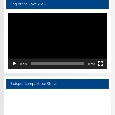
King of the Lake 2019
Video-
Player
00:00
00:43
Radsportkompakt bei Strava