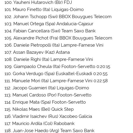
100. Yauheni Hutarovich (Blr) FDJ
101. Mauro Finetto (Ita) Liquigas-Doimo
102. Johann Tschopp (Swi) BBOX Bouygues Telecom
103. Manuel Ortega (Spa) Andalucia-Cajasur
104. Fabian Cancellara (Swi) Team Saxo Bank
105. Alexandre Pichot (Fra) BBOX Bouygues Telecom
106. Daniele Pietropolli (Ita) Lampre-Farnese Vini
107. Assan Bazayev (Kaz) Astana
108. Daniele Righi (Ita) Lampre-Farnese Vini
109. Giampaolo Cheula (Ita) Footon-Servetto 0:20:15
110. Gorka Verdugo (Spa) Euskaltel-Euskadi 0:20:55
111. Manuele Mori (Ita) Lampre-Farnese Vini 0:22:58
112. Jacopo Guarnieri (Ita) Liquigas-Doimo
113. Manuel Cardoso (Por) Footon-Servetto
114. Enrique Mata (Spa) Footon-Servetto
115. Nikolas Maes (Bel) Quick Step
116. Vladimir Isaichev (Rus) Xacobeo Galicia
117. Mauricio Ardila (Col) Rabobank
118. Juan-Jose Haedo (Arg) Team Saxo Bank