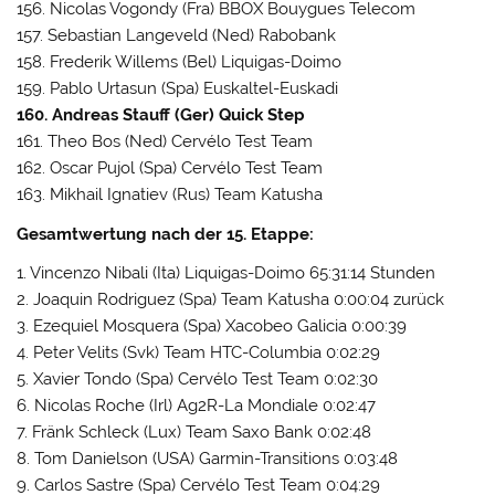
156. Nicolas Vogondy (Fra) BBOX Bouygues Telecom
157. Sebastian Langeveld (Ned) Rabobank
158. Frederik Willems (Bel) Liquigas-Doimo
159. Pablo Urtasun (Spa) Euskaltel-Euskadi
160. Andreas Stauff (Ger) Quick Step
161. Theo Bos (Ned) Cervélo Test Team
162. Oscar Pujol (Spa) Cervélo Test Team
163. Mikhail Ignatiev (Rus) Team Katusha
Gesamtwertung nach der 15. Etappe:
1. Vincenzo Nibali (Ita) Liquigas-Doimo 65:31:14 Stunden
2. Joaquin Rodriguez (Spa) Team Katusha 0:00:04 zurück
3. Ezequiel Mosquera (Spa) Xacobeo Galicia 0:00:39
4. Peter Velits (Svk) Team HTC-Columbia 0:02:29
5. Xavier Tondo (Spa) Cervélo Test Team 0:02:30
6. Nicolas Roche (Irl) Ag2R-La Mondiale 0:02:47
7. Fränk Schleck (Lux) Team Saxo Bank 0:02:48
8. Tom Danielson (USA) Garmin-Transitions 0:03:48
9. Carlos Sastre (Spa) Cervélo Test Team 0:04:29