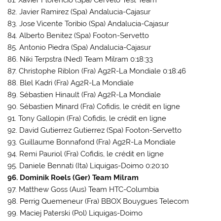
81. Xavier Florencio (Spa) Cervélo Test Team
82. Javier Ramirez (Spa) Andalucia-Cajasur
83. Jose Vicente Toribio (Spa) Andalucia-Cajasur
84. Alberto Benitez (Spa) Footon-Servetto
85. Antonio Piedra (Spa) Andalucia-Cajasur
86. Niki Terpstra (Ned) Team Milram 0:18:33
87. Christophe Riblon (Fra) Ag2R-La Mondiale 0:18:46
88. Blel Kadri (Fra) Ag2R-La Mondiale
89. Sébastien Hinault (Fra) Ag2R-La Mondiale
90. Sébastien Minard (Fra) Cofidis, le crédit en ligne
91. Tony Gallopin (Fra) Cofidis, le crédit en ligne
92. David Gutierrez Gutierrez (Spa) Footon-Servetto
93. Guillaume Bonnafond (Fra) Ag2R-La Mondiale
94. Remi Pauriol (Fra) Cofidis, le crédit en ligne
95. Daniele Bennati (Ita) Liquigas-Doimo 0:20:10
96. Dominik Roels (Ger) Team Milram
97. Matthew Goss (Aus) Team HTC-Columbia
98. Perrig Quemeneur (Fra) BBOX Bouygues Telecom
99. Maciej Paterski (Pol) Liquigas-Doimo