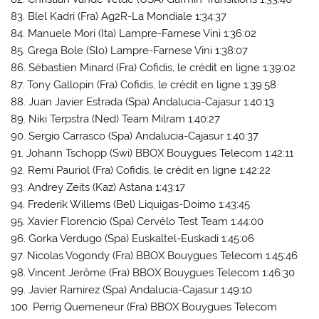
83. Blel Kadri (Fra) Ag2R-La Mondiale 1:34:37
84. Manuele Mori (Ita) Lampre-Farnese Vini 1:36:02
85. Grega Bole (Slo) Lampre-Farnese Vini 1:38:07
86. Sébastien Minard (Fra) Cofidis, le crédit en ligne 1:39:02
87. Tony Gallopin (Fra) Cofidis, le crédit en ligne 1:39:58
88. Juan Javier Estrada (Spa) Andalucia-Cajasur 1:40:13
89. Niki Terpstra (Ned) Team Milram 1:40:27
90. Sergio Carrasco (Spa) Andalucia-Cajasur 1:40:37
91. Johann Tschopp (Swi) BBOX Bouygues Telecom 1:42:11
92. Remi Pauriol (Fra) Cofidis, le crédit en ligne 1:42:22
93. Andrey Zeits (Kaz) Astana 1:43:17
94. Frederik Willems (Bel) Liquigas-Doimo 1:43:45
95. Xavier Florencio (Spa) Cervélo Test Team 1:44:00
96. Gorka Verdugo (Spa) Euskaltel-Euskadi 1:45:06
97. Nicolas Vogondy (Fra) BBOX Bouygues Telecom 1:45:46
98. Vincent Jerôme (Fra) BBOX Bouygues Telecom 1:46:30
99. Javier Ramirez (Spa) Andalucia-Cajasur 1:49:10
100. Perrig Quemeneur (Fra) BBOX Bouygues Telecom