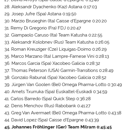
28. Aleksandr Dyachenko (Kaz) Astana 0:17:03
29. Josep Jufre (Spa) Astana 0:19:50
30. Marzio Bruseghin (Ita) Caisse d’Epargne 0:20:20
31. Remy Di Gregorio (Fra) FDJ 0:20:47
32. Giampaolo Caruso (Ita) Team Katusha 0:22:55
33. Aleksandr Kolobnev (Rus) Team Katusha 0:26:05
34. Roman Kreuziger (Cze) Liquigas-Doimo 0:26:29
35. Marco Marzano (Ita) Lampre-Farnese Vini 0:28:13
36. Marcos Garcia (Spa) Xacobeo Galicia 0:28:32
37. Thomas Peterson (USA) Garmin-Transitions 0:28:49
38. Gonzalo Rabunal (Spa) Xacobeo Galicia 0:28:52
39. Jürgen Van Goolen (Bel) Omega Pharma-Lotto 0:30:49
40. Amets Txurruka (Spa) Euskaltel-Euskadi 0:34:59
41. Carlos Barredo (Spa) Quick Step 0:36:28
42. Denis Menchov (Rus) Rabobank 0:41:27
43. Greg Van Avermaet (Bel) Omega Pharma-Lotto 0:43:18
44. David Lopez (Spa) Caisse d’Epargne 0:43:39
45. Johannes Fröhlinger (Ger) Team Milram 0:45:45