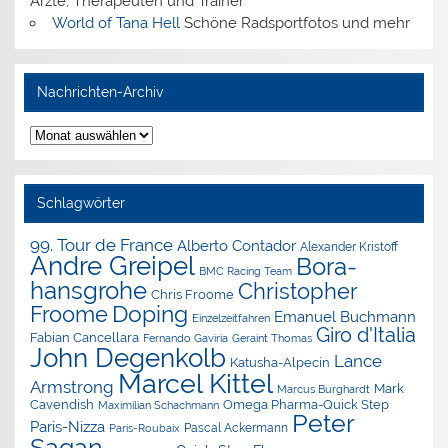
Ärzte, Therapeuten und Trainer
World of Tana Hell
Schöne Radsportfotos und mehr
Nachrichten-Archiv
Nachrichten-
Archiv
Schlagwörter
99. Tour de France
Alberto Contador
Alexander Kristoff
Andre Greipel
Bora-
BMC Racing Team
hansgrohe
Christopher
Chris Froome
Doping
Froome
Emanuel Buchmann
Einzelzeitfahren
Giro d'Italia
Fabian Cancellara
Geraint Thomas
Fernando Gaviria
John Degenkolb
Lance
Katusha-Alpecin
Marcel Kittel
Armstrong
Mark
Marcus Burghardt
Cavendish
Omega Pharma-Quick Step
Maximilian Schachmann
Peter
Paris-Nizza
Pascal Ackermann
Paris-Roubaix
Sagan