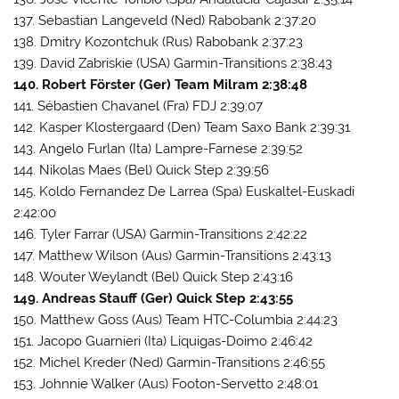
137. Sebastian Langeveld (Ned) Rabobank 2:37:20
138. Dmitry Kozontchuk (Rus) Rabobank 2:37:23
139. David Zabriskie (USA) Garmin-Transitions 2:38:43
140. Robert Förster (Ger) Team Milram 2:38:48
141. Sébastien Chavanel (Fra) FDJ 2:39:07
142. Kasper Klostergaard (Den) Team Saxo Bank 2:39:31
143. Angelo Furlan (Ita) Lampre-Farnese 2:39:52
144. Nikolas Maes (Bel) Quick Step 2:39:56
145. Koldo Fernandez De Larrea (Spa) Euskaltel-Euskadi
2:42:00
146. Tyler Farrar (USA) Garmin-Transitions 2:42:22
147. Matthew Wilson (Aus) Garmin-Transitions 2:43:13
148. Wouter Weylandt (Bel) Quick Step 2:43:16
149. Andreas Stauff (Ger) Quick Step 2:43:55
150. Matthew Goss (Aus) Team HTC-Columbia 2:44:23
151. Jacopo Guarnieri (Ita) Liquigas-Doimo 2:46:42
152. Michel Kreder (Ned) Garmin-Transitions 2:46:55
153. Johnnie Walker (Aus) Footon-Servetto 2:48:01