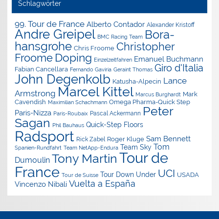
Schlagwörter
99. Tour de France
Alberto Contador
Alexander Kristoff
Andre Greipel
Bora-
BMC Racing Team
hansgrohe
Christopher
Chris Froome
Doping
Froome
Emanuel Buchmann
Einzelzeitfahren
Giro d'Italia
Fabian Cancellara
Geraint Thomas
Fernando Gaviria
John Degenkolb
Lance
Katusha-Alpecin
Marcel Kittel
Armstrong
Mark
Marcus Burghardt
Cavendish
Omega Pharma-Quick Step
Maximilian Schachmann
Peter
Paris-Nizza
Pascal Ackermann
Paris-Roubaix
Sagan
Quick-Step Floors
Phil Bauhaus
Radsport
Sam Bennett
Roger Kluge
Rick Zabel
Tom
Team Sky
Spanien-Rundfahrt
Team NetApp-Endura
Tour de
Tony Martin
Dumoulin
France
UCI
Tour Down Under
USADA
Tour de Suisse
Vuelta a España
Vincenzo Nibali