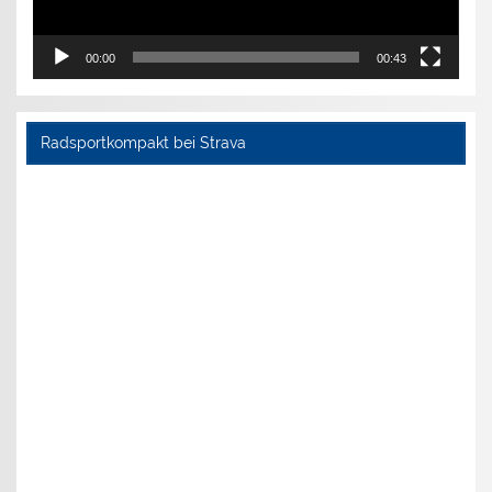
00:00
00:43
Radsportkompakt bei Strava