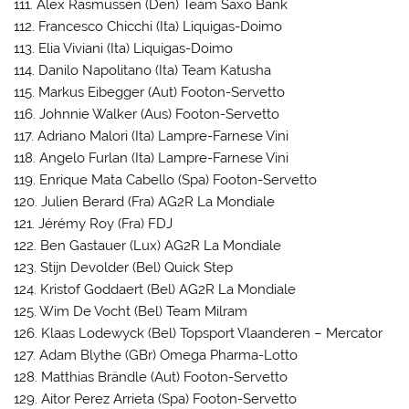
111. Alex Rasmussen (Den) Team Saxo Bank
112. Francesco Chicchi (Ita) Liquigas-Doimo
113. Elia Viviani (Ita) Liquigas-Doimo
114. Danilo Napolitano (Ita) Team Katusha
115. Markus Eibegger (Aut) Footon-Servetto
116. Johnnie Walker (Aus) Footon-Servetto
117. Adriano Malori (Ita) Lampre-Farnese Vini
118. Angelo Furlan (Ita) Lampre-Farnese Vini
119. Enrique Mata Cabello (Spa) Footon-Servetto
120. Julien Berard (Fra) AG2R La Mondiale
121. Jérémy Roy (Fra) FDJ
122. Ben Gastauer (Lux) AG2R La Mondiale
123. Stijn Devolder (Bel) Quick Step
124. Kristof Goddaert (Bel) AG2R La Mondiale
125. Wim De Vocht (Bel) Team Milram
126. Klaas Lodewyck (Bel) Topsport Vlaanderen – Mercator
127. Adam Blythe (GBr) Omega Pharma-Lotto
128. Matthias Brändle (Aut) Footon-Servetto
129. Aitor Perez Arrieta (Spa) Footon-Servetto