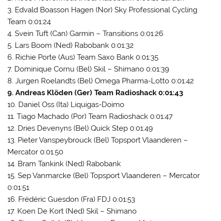
3. Edvald Boasson Hagen (Nor) Sky Professional Cycling
Team 0:01:24
4. Svein Tuft (Can) Garmin – Transitions 0:01:26
5. Lars Boom (Ned) Rabobank 0:01:32
6. Richie Porte (Aus) Team Saxo Bank 0:01:35
7. Dominique Cornu (Bel) Skil – Shimano 0:01:39
8. Jurgen Roelandts (Bel) Omega Pharma-Lotto 0:01:42
9. Andreas Klöden (Ger) Team Radioshack 0:01:43
10. Daniel Oss (Ita) Liquigas-Doimo
11. Tiago Machado (Por) Team Radioshack 0:01:47
12. Dries Devenyns (Bel) Quick Step 0:01:49
13. Pieter Vanspeybrouck (Bel) Topsport Vlaanderen –
Mercator 0:01:50
14. Bram Tankink (Ned) Rabobank
15. Sep Vanmarcke (Bel) Topsport Vlaanderen – Mercator
0:01:51
16. Frédéric Guesdon (Fra) FDJ 0:01:53
17. Koen De Kort (Ned) Skil – Shimano