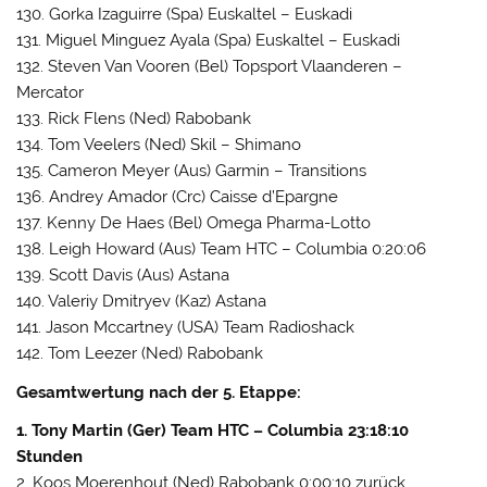
130. Gorka Izaguirre (Spa) Euskaltel – Euskadi
131. Miguel Minguez Ayala (Spa) Euskaltel – Euskadi
132. Steven Van Vooren (Bel) Topsport Vlaanderen –
Mercator
133. Rick Flens (Ned) Rabobank
134. Tom Veelers (Ned) Skil – Shimano
135. Cameron Meyer (Aus) Garmin – Transitions
136. Andrey Amador (Crc) Caisse d’Epargne
137. Kenny De Haes (Bel) Omega Pharma-Lotto
138. Leigh Howard (Aus) Team HTC – Columbia 0:20:06
139. Scott Davis (Aus) Astana
140. Valeriy Dmitryev (Kaz) Astana
141. Jason Mccartney (USA) Team Radioshack
142. Tom Leezer (Ned) Rabobank
Gesamtwertung nach der 5. Etappe:
1. Tony Martin (Ger) Team HTC – Columbia 23:18:10
Stunden
2. Koos Moerenhout (Ned) Rabobank 0:00:10 zurück