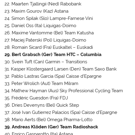
22. Maarten Tjallingii (Ned) Rabobank
23. Maxim Gourov (Kaz) Astana
24. Simon Spilak (Slo) Lampre-Farnese Vini
25. Daniel Oss (Ita) Liquigas-Doimo
26. Maxime Vantomme (Bel) Team Katusha
27. Maciej Paterski (Pol) Liquigas-Doimo
28. Romain Sicard (Fra) Euskaltel – Euskadi
29. Bert Grabsch (Ger) Team HTC – Columbia
30. Svein Tuft (Can) Garmin – Transitions
31. Kasper Klostergaard Larsen (Den) Team Saxo Bank
32. Pablo Lastras Garcia (Spa) Caisse d’Epargne
33. Peter Wrolich (Aut) Team Milram
34. Mathew Hayman (Aus) Sky Professional Cycling Team
35. Frédéric Guesdon (Fra) FDJ
36. Dries Devenyns (Bel) Quick Step
37. José Ivan Gutierrez Palacios (Spa) Caisse d’Epargne
38. Mario Aerts (Bel) Omega Pharma-Lotto
39. Andreas Klöden (Ger) Team Radioshack
40. Enrico Gasparotto (Ita) Astana