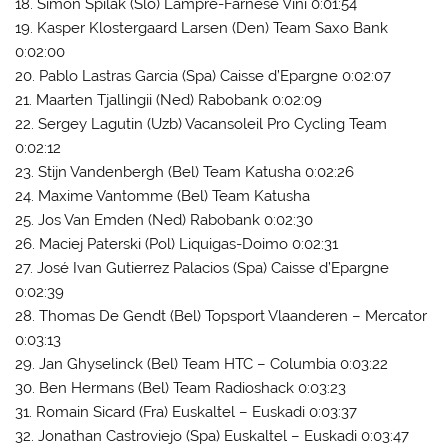
18. Simon Spilak (Slo) Lampre-Farnese Vini 0:01:54
19. Kasper Klostergaard Larsen (Den) Team Saxo Bank
0:02:00
20. Pablo Lastras Garcia (Spa) Caisse d’Epargne 0:02:07
21. Maarten Tjallingii (Ned) Rabobank 0:02:09
22. Sergey Lagutin (Uzb) Vacansoleil Pro Cycling Team
0:02:12
23. Stijn Vandenbergh (Bel) Team Katusha 0:02:26
24. Maxime Vantomme (Bel) Team Katusha
25. Jos Van Emden (Ned) Rabobank 0:02:30
26. Maciej Paterski (Pol) Liquigas-Doimo 0:02:31
27. José Ivan Gutierrez Palacios (Spa) Caisse d’Epargne
0:02:39
28. Thomas De Gendt (Bel) Topsport Vlaanderen – Mercator
0:03:13
29. Jan Ghyselinck (Bel) Team HTC – Columbia 0:03:22
30. Ben Hermans (Bel) Team Radioshack 0:03:23
31. Romain Sicard (Fra) Euskaltel – Euskadi 0:03:37
32. Jonathan Castroviejo (Spa) Euskaltel – Euskadi 0:03:47