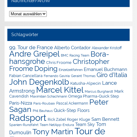
Nachrichten-Archiv
Nachrichten-
Archiv
Schlagwörter
99. Tour de France
Alberto Contador
Alexander Kristoff
Andre Greipel
Bora-
BMC Racing Team
hansgrohe
Christopher
Chris Froome
Doping
Froome
Emanuel Buchmann
Einzelzeitfahren
Giro d'Italia
Fabian Cancellara
Geraint Thomas
Fernando Gaviria
John Degenkolb
Lance
Katusha-Alpecin
Marcel Kittel
Armstrong
Mark
Marcus Burghardt
Cavendish
Omega Pharma-Quick Step
Maximilian Schachmann
Peter
Paris-Nizza
Pascal Ackermann
Paris-Roubaix
Sagan
Quick-Step Floors
Phil Bauhaus
Radsport
Sam Bennett
Roger Kluge
Rick Zabel
Tom
Team Sky
Spanien-Rundfahrt
Team NetApp-Endura
Tour de
Tony Martin
Dumoulin