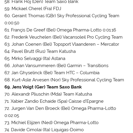
58. Frank Hoj (Den) Team Saxo Bank
59. Mickael Cherel (Fra) FDJ
60. Geraint Thomas (GBr) Sky Professional Cycling Team
0:00:50
61. Françis De Greef (Bel) Omega Pharma-Lotto 0:01:16
62. Frederik Veuchelen (Bel) Vacansoleil Pro Cycling Team
63. Johan Coenen (Bel) Topsport Vlaanderen – Mercator
64. Pavel Brutt (Rus) Team Katusha
65. Mirko Selvaggi (Ita) Astana
66. Johan Vansummeren (Bel) Garmin – Transitions
67. Jan Ghyselinck (Bel) Team HTC – Columbia
68. Kurt-Asle Arvesen (Nor) Sky Professional Cycling Team
69. Jens Voigt (Ger) Team Saxo Bank
70. Alexandr Pliuschin (Mda) Team Katusha
71. Xabier Zandio Echaide (Spa) Caisse d’Epargne
72. Jurgen Van Den Broeck (Bel) Omega Pharma-Lotto
0:02:05
73. Michiel Elijzen (Ned) Omega Pharma-Lotto
74. Davide Cimolai (Ita) Liquigas-Doimo