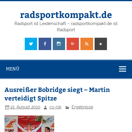
radsportkompakt.de
Radsport ist Leidenschaft – radsportkompakt.de ist
Radsport
MENÜ
Ausreißer Bobridge siegt – Martin
verteidigt Spitze
22. August 2010
cs-rsk
Ergebnisse