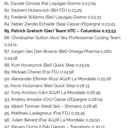
81. Davide Cimolai (Ita) Liquigas-Doimo 0:23:09
82. Yauheni Hutarovich (Blr) FDJ 0:23:25
83. Frederik Willems (Bel) Liquigas-Doimo 0:23:33
84. Xabier Zandio Echaide (Spa) Caisse d’Epargne 0:23:43
85. Patrick Gretsch (Ger) Team HTC – Columbia 0:23:53
86. Christopher Sutton (Aus) Sky Professional Cycling Team
0:24:11
87. Jurgen Van Den Broeck (Bel) Omega Pharma-Lotto
0:24:18
88. Kurt Hovelynck (Bel) Quick Step 0:24:29
89. Mickael Cherel (Fra) FDJ 0:24:56
90. Alexander Efimkin (Rus) AG2R La Mondiale 0:25:06
91. Kevin Hulsmans (Bel) Quick Step 0:26:13
92. Yuriy Krivtsov (Ukr) AG2R La Mondiale 0:26:49
93. Andrey Amador (Crc) Caisse d’Epargne 0:28:09
94. Albert Timmer (Ned) Skil – Shimano 0:28:46
95. Matthieu Ladagnous (Fra) FDJ 0:29:45
96. Julien Berard (Fra) AG2R La Mondiale 0:29:50
97. Steven Cozza (USA) Garmin – Transitions 0:30:12