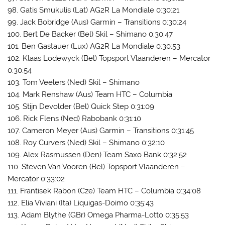
98. Gatis Smukulis (Lat) AG2R La Mondiale 0:30:21
99. Jack Bobridge (Aus) Garmin – Transitions 0:30:24
100. Bert De Backer (Bel) Skil – Shimano 0:30:47
101. Ben Gastauer (Lux) AG2R La Mondiale 0:30:53
102. Klaas Lodewyck (Bel) Topsport Vlaanderen – Mercator
0:30:54
103. Tom Veelers (Ned) Skil – Shimano
104. Mark Renshaw (Aus) Team HTC – Columbia
105. Stijn Devolder (Bel) Quick Step 0:31:09
106. Rick Flens (Ned) Rabobank 0:31:10
107. Cameron Meyer (Aus) Garmin – Transitions 0:31:45
108. Roy Curvers (Ned) Skil – Shimano 0:32:10
109. Alex Rasmussen (Den) Team Saxo Bank 0:32:52
110. Steven Van Vooren (Bel) Topsport Vlaanderen –
Mercator 0:33:02
111. Frantisek Rabon (Cze) Team HTC – Columbia 0:34:08
112. Elia Viviani (Ita) Liquigas-Doimo 0:35:43
113. Adam Blythe (GBr) Omega Pharma-Lotto 0:35:53