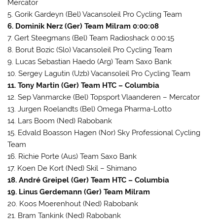
Mercator
5. Gorik Gardeyn (Bel) Vacansoleil Pro Cycling Team
6. Dominik Nerz (Ger) Team Milram 0:00:08
7. Gert Steegmans (Bel) Team Radioshack 0:00:15
8. Borut Bozic (Slo) Vacansoleil Pro Cycling Team
9. Lucas Sebastian Haedo (Arg) Team Saxo Bank
10. Sergey Lagutin (Uzb) Vacansoleil Pro Cycling Team
11. Tony Martin (Ger) Team HTC – Columbia
12. Sep Vanmarcke (Bel) Topsport Vlaanderen – Mercator
13. Jurgen Roelandts (Bel) Omega Pharma-Lotto
14. Lars Boom (Ned) Rabobank
15. Edvald Boasson Hagen (Nor) Sky Professional Cycling
Team
16. Richie Porte (Aus) Team Saxo Bank
17. Koen De Kort (Ned) Skil – Shimano
18. André Greipel (Ger) Team HTC – Columbia
19. Linus Gerdemann (Ger) Team Milram
20. Koos Moerenhout (Ned) Rabobank
21. Bram Tankink (Ned) Rabobank