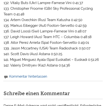
132. Vitaliy Buts (Ukr) Lampre-Farnese Vini 0:41:37
133. Christopher Froome (GBr) Sky Professional Cycling
Team 0:41:48
134. Artem Ovechkin (Rus) Team Katusha 0:42:50
135. Markus Eibegger (Aut) Footon-Servetto 0:42:59
136. David Loosli (Swi) Lampre-Farnese Vini 0:48:07
137. Leigh Howard (Aus) Team HTC – Columbia 0:48:18
138. Aitor Perez Arrieta (Spa) Footon-Servetto 0:49:01
139. Jason Mccartney (USA) Team Radioshack 0:50:07
140. Scott Davis (Aus) Astana 0:50:25
141. Miguel Minguez Ayala (Spa) Euskaltel – Euskadi 0:51:26
142. Valeriy Dmitryev (Kaz) Astana 0:54:36
Kommentar hinterlassen
Schreibe einen Kommentar
Deine E-Mail-Adresse wird nicht veröffentlicht.
Erforderliche