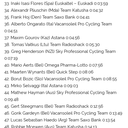
33. Inaki Isasi Flores (Spa) Euskaltel – Euskadi 0:03:59
34. Alexandr Pliuschin (Mda) Team Katusha 0:04:32
35. Frank Hoj (Den) Team Saxo Bank 0:04:41
36. Alberto Ongarato (Ita) Vacansoleil Pro Cycling Team
0:04:51
37. Maxim Gourov (Kaz) Astana 0:04:56
38. Tomas Vaitkus (Ltu) Team Radioshack 0:05:30
39. Greg Henderson (NZl) Sky Professional Cycling Team
0:07:19
40. Mario Aerts (Bel) Omega Pharma-Lotto 0:07:56
41. Maarten Wynants (Bel) Quick Step 0:08:06
42. Borut Bozic (Slo) Vacansoleil Pro Cycling Team 0:08:55
43. Mirko Selvaggi (Ita) Astana 0:09:03
44. Mathew Hayman (Aus) Sky Professional Cycling Team
0:09:48
45. Gert Steegmans (Bel) Team Radioshack 0:12:56
46. Gorik Gardeyn (Bel) Vacansoleil Pro Cycling Team 0:13:49
47. Lucas Sebastian Haedo (Arg) Team Saxo Bank 0:13:54
48. Robbie Mcewen (Aus) Team Katusha 0:14:13