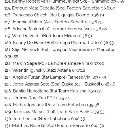
114. Kenny Robert Van Hummel (Ned) Skil – Shimano 0:35:55
115. Enrique Mata Cabello (Spa) Footon-Servetto 0:36:00
116. Francesco Chicchi (Ita) Liquigas-Doimo 0:36:19
117. Johnnie Walker (Aus) Footon-Servetto 0:36:25
118. Adriano Malori (Ita) Lampre-Farnese Vini 0:36:28
119. Wim De Vocht (Bel) Team Milram 0:36:51
120. Kenny De Haes (Bel) Omega Pharma-Lotto 0:36:53
121. Stijn Neirynck (Bel) Topsport Vlaanderen – Mercator
0:36:55
122. Marcin Sapa (Pol) Lampre-Farnese Vini 0:37:02
123. Valentin Iglinskiy (Kaz) Astana 0:37:18
124. Angelo Furlan (Ita) Lampre-Farnese Vini 0:37:39
125. Jorge Azanza Soto (Spa) Euskaltel – Euskadi 0:38:56
126. Danilo Napolitano (Ita) Team Katusha 0:39:12
127. Jérémy Roy (Fra) FDJ 0:39:24
128. Mikhail Ignatiev (Rus) Team Katusha 0:39:38
129. Jaroslaw Marycz (Pol) Team Saxo Bank 0:39:53
130. Tom Leezer (Ned) Rabobank 0:40:35
131. Matthias Brändle (Aut) Footon-Servetto 0:41:36