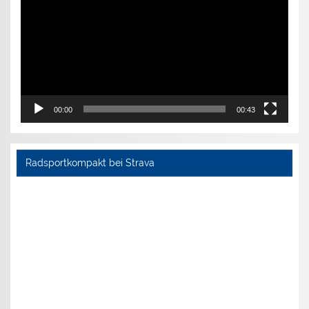
00:00
00:43
Radsportkompakt bei Strava