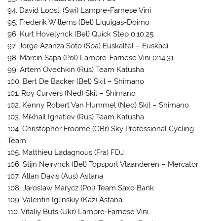
94. David Loosli (Swi) Lampre-Farnese Vini
95. Frederik Willems (Bel) Liquigas-Doimo
96. Kurt Hovelynck (Bel) Quick Step 0:10:25
97. Jorge Azanza Soto (Spa) Euskaltel – Euskadi
98. Marcin Sapa (Pol) Lampre-Farnese Vini 0:14:31
99. Artem Ovechkin (Rus) Team Katusha
100. Bert De Backer (Bel) Skil – Shimano
101. Roy Curvers (Ned) Skil – Shimano
102. Kenny Robert Van Hummel (Ned) Skil – Shimano
103. Mikhail Ignatiev (Rus) Team Katusha
104. Christopher Froome (GBr) Sky Professional Cycling
Team
105. Matthieu Ladagnous (Fra) FDJ
106. Stijn Neirynck (Bel) Topsport Vlaanderen – Mercator
107. Allan Davis (Aus) Astana
108. Jaroslaw Marycz (Pol) Team Saxo Bank
109. Valentin Iglinskiy (Kaz) Astana
110. Vitaliy Buts (Ukr) Lampre-Farnese Vini