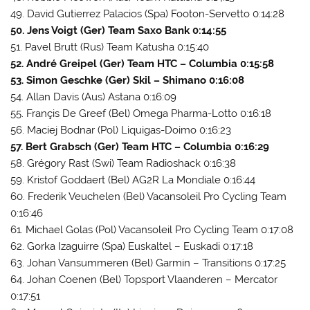
49. David Gutierrez Palacios (Spa) Footon-Servetto 0:14:28
50. Jens Voigt (Ger) Team Saxo Bank 0:14:55
51. Pavel Brutt (Rus) Team Katusha 0:15:40
52. André Greipel (Ger) Team HTC – Columbia 0:15:58
53. Simon Geschke (Ger) Skil – Shimano 0:16:08
54. Allan Davis (Aus) Astana 0:16:09
55. Françis De Greef (Bel) Omega Pharma-Lotto 0:16:18
56. Maciej Bodnar (Pol) Liquigas-Doimo 0:16:23
57. Bert Grabsch (Ger) Team HTC – Columbia 0:16:29
58. Grégory Rast (Swi) Team Radioshack 0:16:38
59. Kristof Goddaert (Bel) AG2R La Mondiale 0:16:44
60. Frederik Veuchelen (Bel) Vacansoleil Pro Cycling Team
0:16:46
61. Michael Golas (Pol) Vacansoleil Pro Cycling Team 0:17:08
62. Gorka Izaguirre (Spa) Euskaltel – Euskadi 0:17:18
63. Johan Vansummeren (Bel) Garmin – Transitions 0:17:25
64. Johan Coenen (Bel) Topsport Vlaanderen – Mercator
0:17:51