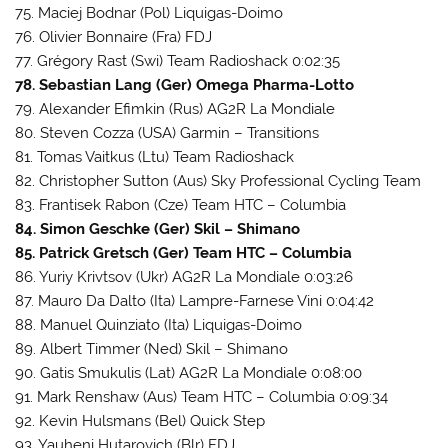
75. Maciej Bodnar (Pol) Liquigas-Doimo
76. Olivier Bonnaire (Fra) FDJ
77. Grégory Rast (Swi) Team Radioshack 0:02:35
78. Sebastian Lang (Ger) Omega Pharma-Lotto
79. Alexander Efimkin (Rus) AG2R La Mondiale
80. Steven Cozza (USA) Garmin – Transitions
81. Tomas Vaitkus (Ltu) Team Radioshack
82. Christopher Sutton (Aus) Sky Professional Cycling Team
83. Frantisek Rabon (Cze) Team HTC – Columbia
84. Simon Geschke (Ger) Skil – Shimano
85. Patrick Gretsch (Ger) Team HTC – Columbia
86. Yuriy Krivtsov (Ukr) AG2R La Mondiale 0:03:26
87. Mauro Da Dalto (Ita) Lampre-Farnese Vini 0:04:42
88. Manuel Quinziato (Ita) Liquigas-Doimo
89. Albert Timmer (Ned) Skil – Shimano
90. Gatis Smukulis (Lat) AG2R La Mondiale 0:08:00
91. Mark Renshaw (Aus) Team HTC – Columbia 0:09:34
92. Kevin Hulsmans (Bel) Quick Step
93. Yauheni Hutarovich (Blr) FDJ