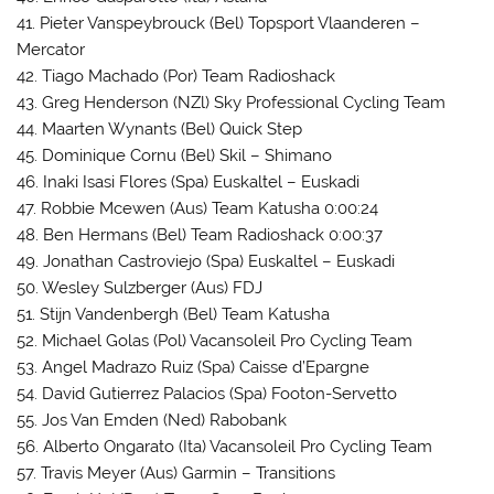
41. Pieter Vanspeybrouck (Bel) Topsport Vlaanderen –
Mercator
42. Tiago Machado (Por) Team Radioshack
43. Greg Henderson (NZl) Sky Professional Cycling Team
44. Maarten Wynants (Bel) Quick Step
45. Dominique Cornu (Bel) Skil – Shimano
46. Inaki Isasi Flores (Spa) Euskaltel – Euskadi
47. Robbie Mcewen (Aus) Team Katusha 0:00:24
48. Ben Hermans (Bel) Team Radioshack 0:00:37
49. Jonathan Castroviejo (Spa) Euskaltel – Euskadi
50. Wesley Sulzberger (Aus) FDJ
51. Stijn Vandenbergh (Bel) Team Katusha
52. Michael Golas (Pol) Vacansoleil Pro Cycling Team
53. Angel Madrazo Ruiz (Spa) Caisse d’Epargne
54. David Gutierrez Palacios (Spa) Footon-Servetto
55. Jos Van Emden (Ned) Rabobank
56. Alberto Ongarato (Ita) Vacansoleil Pro Cycling Team
57. Travis Meyer (Aus) Garmin – Transitions