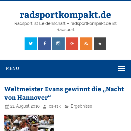
radsportkompakt.de
Radsport ist Leidenschaft – radsportkompakt.de ist
Radsport
MENÜ
Weltmeister Evans gewinnt die „Nacht
von Hannover“
21. August 2010
cs-rsk
Ergebnisse