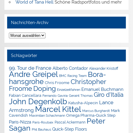
World of Tana Hell
Schöne Radsportfotos und mehr
Nachrichten-Archiv
Nachrichten-
Archiv
Schlagwörter
99. Tour de France
Alberto Contador
Alexander Kristoff
Andre Greipel
Bora-
BMC Racing Team
hansgrohe
Christopher
Chris Froome
Doping
Froome
Emanuel Buchmann
Einzelzeitfahren
Giro d'Italia
Fabian Cancellara
Geraint Thomas
Fernando Gaviria
John Degenkolb
Lance
Katusha-Alpecin
Marcel Kittel
Armstrong
Mark
Marcus Burghardt
Cavendish
Omega Pharma-Quick Step
Maximilian Schachmann
Peter
Paris-Nizza
Pascal Ackermann
Paris-Roubaix
Sagan
Quick-Step Floors
Phil Bauhaus