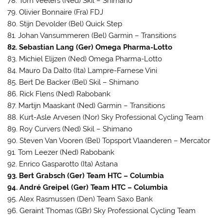
78. Tom Veelers (Ned) Skil – Shimano
79. Olivier Bonnaire (Fra) FDJ
80. Stijn Devolder (Bel) Quick Step
81. Johan Vansummeren (Bel) Garmin – Transitions
82. Sebastian Lang (Ger) Omega Pharma-Lotto
83. Michiel Elijzen (Ned) Omega Pharma-Lotto
84. Mauro Da Dalto (Ita) Lampre-Farnese Vini
85. Bert De Backer (Bel) Skil – Shimano
86. Rick Flens (Ned) Rabobank
87. Martijn Maaskant (Ned) Garmin – Transitions
88. Kurt-Asle Arvesen (Nor) Sky Professional Cycling Team
89. Roy Curvers (Ned) Skil – Shimano
90. Steven Van Vooren (Bel) Topsport Vlaanderen – Mercator
91. Tom Leezer (Ned) Rabobank
92. Enrico Gasparotto (Ita) Astana
93. Bert Grabsch (Ger) Team HTC – Columbia
94. André Greipel (Ger) Team HTC – Columbia
95. Alex Rasmussen (Den) Team Saxo Bank
96. Geraint Thomas (GBr) Sky Professional Cycling Team