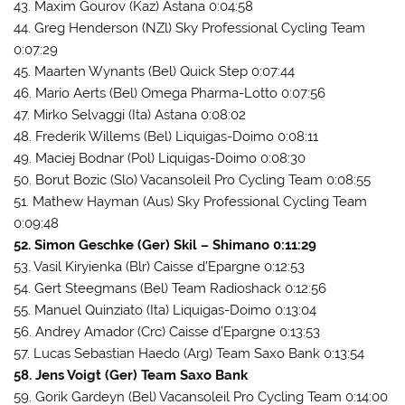
43. Maxim Gourov (Kaz) Astana 0:04:58
44. Greg Henderson (NZl) Sky Professional Cycling Team
0:07:29
45. Maarten Wynants (Bel) Quick Step 0:07:44
46. Mario Aerts (Bel) Omega Pharma-Lotto 0:07:56
47. Mirko Selvaggi (Ita) Astana 0:08:02
48. Frederik Willems (Bel) Liquigas-Doimo 0:08:11
49. Maciej Bodnar (Pol) Liquigas-Doimo 0:08:30
50. Borut Bozic (Slo) Vacansoleil Pro Cycling Team 0:08:55
51. Mathew Hayman (Aus) Sky Professional Cycling Team
0:09:48
52. Simon Geschke (Ger) Skil – Shimano 0:11:29
53. Vasil Kiryienka (Blr) Caisse d’Epargne 0:12:53
54. Gert Steegmans (Bel) Team Radioshack 0:12:56
55. Manuel Quinziato (Ita) Liquigas-Doimo 0:13:04
56. Andrey Amador (Crc) Caisse d’Epargne 0:13:53
57. Lucas Sebastian Haedo (Arg) Team Saxo Bank 0:13:54
58. Jens Voigt (Ger) Team Saxo Bank
59. Gorik Gardeyn (Bel) Vacansoleil Pro Cycling Team 0:14:00