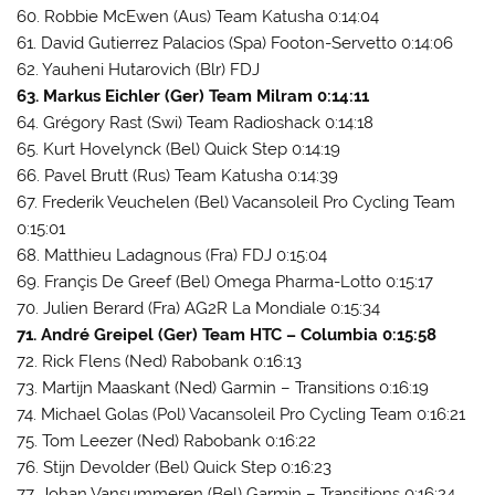
60. Robbie McEwen (Aus) Team Katusha 0:14:04
61. David Gutierrez Palacios (Spa) Footon-Servetto 0:14:06
62. Yauheni Hutarovich (Blr) FDJ
63. Markus Eichler (Ger) Team Milram 0:14:11
64. Grégory Rast (Swi) Team Radioshack 0:14:18
65. Kurt Hovelynck (Bel) Quick Step 0:14:19
66. Pavel Brutt (Rus) Team Katusha 0:14:39
67. Frederik Veuchelen (Bel) Vacansoleil Pro Cycling Team
0:15:01
68. Matthieu Ladagnous (Fra) FDJ 0:15:04
69. Françis De Greef (Bel) Omega Pharma-Lotto 0:15:17
70. Julien Berard (Fra) AG2R La Mondiale 0:15:34
71. André Greipel (Ger) Team HTC – Columbia 0:15:58
72. Rick Flens (Ned) Rabobank 0:16:13
73. Martijn Maaskant (Ned) Garmin – Transitions 0:16:19
74. Michael Golas (Pol) Vacansoleil Pro Cycling Team 0:16:21
75. Tom Leezer (Ned) Rabobank 0:16:22
76. Stijn Devolder (Bel) Quick Step 0:16:23
77. Johan Vansummeren (Bel) Garmin – Transitions 0:16:24