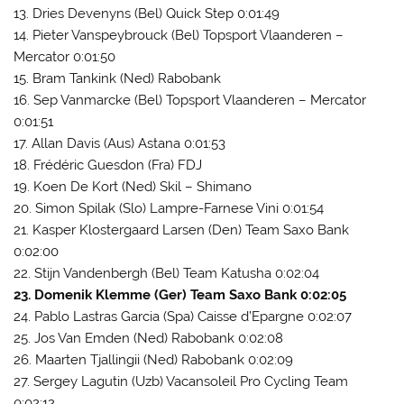
13. Dries Devenyns (Bel) Quick Step 0:01:49
14. Pieter Vanspeybrouck (Bel) Topsport Vlaanderen –
Mercator 0:01:50
15. Bram Tankink (Ned) Rabobank
16. Sep Vanmarcke (Bel) Topsport Vlaanderen – Mercator
0:01:51
17. Allan Davis (Aus) Astana 0:01:53
18. Frédéric Guesdon (Fra) FDJ
19. Koen De Kort (Ned) Skil – Shimano
20. Simon Spilak (Slo) Lampre-Farnese Vini 0:01:54
21. Kasper Klostergaard Larsen (Den) Team Saxo Bank
0:02:00
22. Stijn Vandenbergh (Bel) Team Katusha 0:02:04
23. Domenik Klemme (Ger) Team Saxo Bank 0:02:05
24. Pablo Lastras Garcia (Spa) Caisse d’Epargne 0:02:07
25. Jos Van Emden (Ned) Rabobank 0:02:08
26. Maarten Tjallingii (Ned) Rabobank 0:02:09
27. Sergey Lagutin (Uzb) Vacansoleil Pro Cycling Team
0:02:12