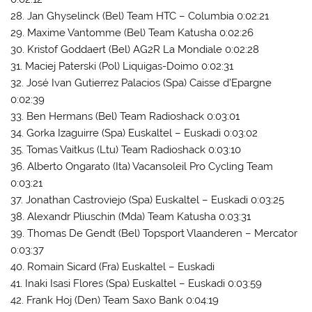
28. Jan Ghyselinck (Bel) Team HTC – Columbia 0:02:21
29. Maxime Vantomme (Bel) Team Katusha 0:02:26
30. Kristof Goddaert (Bel) AG2R La Mondiale 0:02:28
31. Maciej Paterski (Pol) Liquigas-Doimo 0:02:31
32. José Ivan Gutierrez Palacios (Spa) Caisse d’Epargne
0:02:39
33. Ben Hermans (Bel) Team Radioshack 0:03:01
34. Gorka Izaguirre (Spa) Euskaltel – Euskadi 0:03:02
35. Tomas Vaitkus (Ltu) Team Radioshack 0:03:10
36. Alberto Ongarato (Ita) Vacansoleil Pro Cycling Team
0:03:21
37. Jonathan Castroviejo (Spa) Euskaltel – Euskadi 0:03:25
38. Alexandr Pliuschin (Mda) Team Katusha 0:03:31
39. Thomas De Gendt (Bel) Topsport Vlaanderen – Mercator
0:03:37
40. Romain Sicard (Fra) Euskaltel – Euskadi
41. Inaki Isasi Flores (Spa) Euskaltel – Euskadi 0:03:59
42. Frank Hoj (Den) Team Saxo Bank 0:04:19