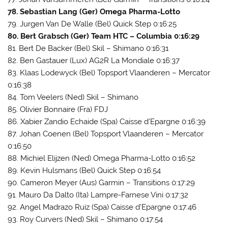
78. Sebastian Lang (Ger) Omega Pharma-Lotto
79. Jurgen Van De Walle (Bel) Quick Step 0:16:25
80. Bert Grabsch (Ger) Team HTC – Columbia 0:16:29
81. Bert De Backer (Bel) Skil – Shimano 0:16:31
82. Ben Gastauer (Lux) AG2R La Mondiale 0:16:37
83. Klaas Lodewyck (Bel) Topsport Vlaanderen – Mercator
0:16:38
84. Tom Veelers (Ned) Skil – Shimano
85. Olivier Bonnaire (Fra) FDJ
86. Xabier Zandio Echaide (Spa) Caisse d’Epargne 0:16:39
87. Johan Coenen (Bel) Topsport Vlaanderen – Mercator
0:16:50
88. Michiel Elijzen (Ned) Omega Pharma-Lotto 0:16:52
89. Kevin Hulsmans (Bel) Quick Step 0:16:54
90. Cameron Meyer (Aus) Garmin – Transitions 0:17:29
91. Mauro Da Dalto (Ita) Lampre-Farnese Vini 0:17:32
92. Angel Madrazo Ruiz (Spa) Caisse d’Epargne 0:17:46
93. Roy Curvers (Ned) Skil – Shimano 0:17:54