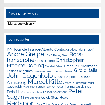
Nachrichten-Archiv
Nachrichten-
Archiv
Schlagwörter
99. Tour de France
Alberto Contador
Alexander Kristoff
Andre Greipel
Bora-
BMC Racing Team
hansgrohe
Christopher
Chris Froome
Doping
Froome
Emanuel Buchmann
Einzelzeitfahren
Giro d'Italia
Fabian Cancellara
Geraint Thomas
Fernando Gaviria
John Degenkolb
Lance
Katusha-Alpecin
Marcel Kittel
Armstrong
Mark
Marcus Burghardt
Cavendish
Omega Pharma-Quick Step
Maximilian Schachmann
Peter
Paris-Nizza
Pascal Ackermann
Paris-Roubaix
Sagan
Quick-Step Floors
Phil Bauhaus
Radsport
Sam Bennett
Roger Kluge
Rick Zabel