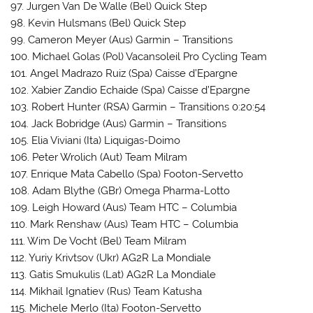
97. Jurgen Van De Walle (Bel) Quick Step
98. Kevin Hulsmans (Bel) Quick Step
99. Cameron Meyer (Aus) Garmin – Transitions
100. Michael Golas (Pol) Vacansoleil Pro Cycling Team
101. Angel Madrazo Ruiz (Spa) Caisse d’Epargne
102. Xabier Zandio Echaide (Spa) Caisse d’Epargne
103. Robert Hunter (RSA) Garmin – Transitions 0:20:54
104. Jack Bobridge (Aus) Garmin – Transitions
105. Elia Viviani (Ita) Liquigas-Doimo
106. Peter Wrolich (Aut) Team Milram
107. Enrique Mata Cabello (Spa) Footon-Servetto
108. Adam Blythe (GBr) Omega Pharma-Lotto
109. Leigh Howard (Aus) Team HTC – Columbia
110. Mark Renshaw (Aus) Team HTC – Columbia
111. Wim De Vocht (Bel) Team Milram
112. Yuriy Krivtsov (Ukr) AG2R La Mondiale
113. Gatis Smukulis (Lat) AG2R La Mondiale
114. Mikhail Ignatiev (Rus) Team Katusha
115. Michele Merlo (Ita) Footon-Servetto