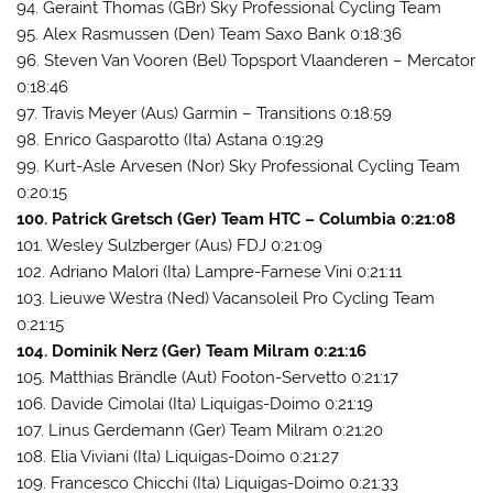
94. Geraint Thomas (GBr) Sky Professional Cycling Team
95. Alex Rasmussen (Den) Team Saxo Bank 0:18:36
96. Steven Van Vooren (Bel) Topsport Vlaanderen – Mercator
0:18:46
97. Travis Meyer (Aus) Garmin – Transitions 0:18:59
98. Enrico Gasparotto (Ita) Astana 0:19:29
99. Kurt-Asle Arvesen (Nor) Sky Professional Cycling Team
0:20:15
100. Patrick Gretsch (Ger) Team HTC – Columbia 0:21:08
101. Wesley Sulzberger (Aus) FDJ 0:21:09
102. Adriano Malori (Ita) Lampre-Farnese Vini 0:21:11
103. Lieuwe Westra (Ned) Vacansoleil Pro Cycling Team
0:21:15
104. Dominik Nerz (Ger) Team Milram 0:21:16
105. Matthias Brändle (Aut) Footon-Servetto 0:21:17
106. Davide Cimolai (Ita) Liquigas-Doimo 0:21:19
107. Linus Gerdemann (Ger) Team Milram 0:21:20
108. Elia Viviani (Ita) Liquigas-Doimo 0:21:27
109. Francesco Chicchi (Ita) Liquigas-Doimo 0:21:33