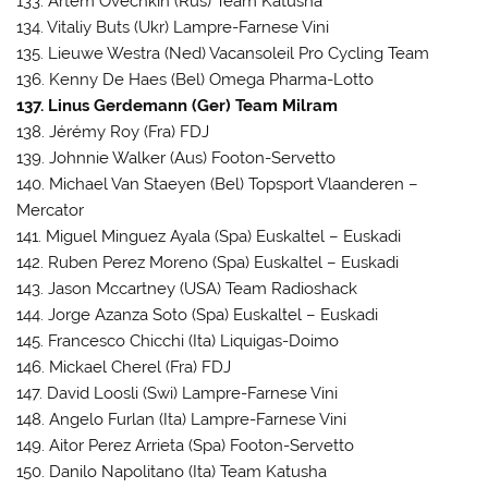
133. Artem Ovechkin (Rus) Team Katusha
134. Vitaliy Buts (Ukr) Lampre-Farnese Vini
135. Lieuwe Westra (Ned) Vacansoleil Pro Cycling Team
136. Kenny De Haes (Bel) Omega Pharma-Lotto
137. Linus Gerdemann (Ger) Team Milram
138. Jérémy Roy (Fra) FDJ
139. Johnnie Walker (Aus) Footon-Servetto
140. Michael Van Staeyen (Bel) Topsport Vlaanderen –
Mercator
141. Miguel Minguez Ayala (Spa) Euskaltel – Euskadi
142. Ruben Perez Moreno (Spa) Euskaltel – Euskadi
143. Jason Mccartney (USA) Team Radioshack
144. Jorge Azanza Soto (Spa) Euskaltel – Euskadi
145. Francesco Chicchi (Ita) Liquigas-Doimo
146. Mickael Cherel (Fra) FDJ
147. David Loosli (Swi) Lampre-Farnese Vini
148. Angelo Furlan (Ita) Lampre-Farnese Vini
149. Aitor Perez Arrieta (Spa) Footon-Servetto
150. Danilo Napolitano (Ita) Team Katusha