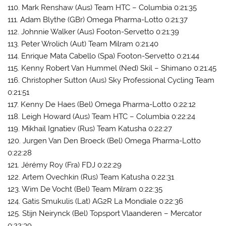
110. Mark Renshaw (Aus) Team HTC – Columbia 0:21:35
111. Adam Blythe (GBr) Omega Pharma-Lotto 0:21:37
112. Johnnie Walker (Aus) Footon-Servetto 0:21:39
113. Peter Wrolich (Aut) Team Milram 0:21:40
114. Enrique Mata Cabello (Spa) Footon-Servetto 0:21:44
115. Kenny Robert Van Hummel (Ned) Skil – Shimano 0:21:45
116. Christopher Sutton (Aus) Sky Professional Cycling Team
0:21:51
117. Kenny De Haes (Bel) Omega Pharma-Lotto 0:22:12
118. Leigh Howard (Aus) Team HTC – Columbia 0:22:24
119. Mikhail Ignatiev (Rus) Team Katusha 0:22:27
120. Jurgen Van Den Broeck (Bel) Omega Pharma-Lotto
0:22:28
121. Jérémy Roy (Fra) FDJ 0:22:29
122. Artem Ovechkin (Rus) Team Katusha 0:22:31
123. Wim De Vocht (Bel) Team Milram 0:22:35
124. Gatis Smukulis (Lat) AG2R La Mondiale 0:22:36
125. Stijn Neirynck (Bel) Topsport Vlaanderen – Mercator
0:22:39