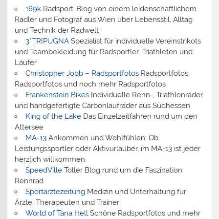
169k
Radsport-Blog von einem leidenschaftlichem
Radler und Fotograf aus Wien über Lebensstil, Alltag
und Technik der Radwelt
3*TRIPUGNA
Spezialist für individuelle Vereinstrikots
und Teambekleidung für Radsportler, Triathleten und
Läufer
Christopher Jobb – Radsportfotos
Radsportfotos,
Radsportfotos und noch mehr Radsportfotos
Frankenstein Bikes
Individuelle Renn-, Triathlonräder
und handgefertigte Carbonlaufräder aus Südhessen
King of the Lake
Das Einzelzeitfahren rund um den
Attersee
MA-13
Ankommen und Wohlfühlen: Ob
Leistungssportler oder Aktivurlauber, im MA-13 ist jeder
herzlich willkommen.
SpeedVille
Toller Blog rund um die Faszination
Rennrad
Sportärztezeitung
Medizin und Unterhaltung für
Ärzte, Therapeuten und Trainer
World of Tana Hell
Schöne Radsportfotos und mehr