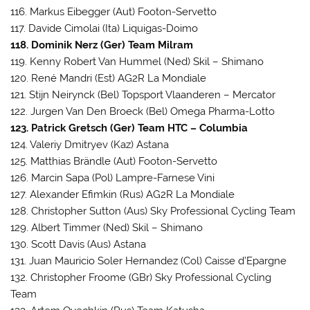
116. Markus Eibegger (Aut) Footon-Servetto
117. Davide Cimolai (Ita) Liquigas-Doimo
118. Dominik Nerz (Ger) Team Milram
119. Kenny Robert Van Hummel (Ned) Skil – Shimano
120. René Mandri (Est) AG2R La Mondiale
121. Stijn Neirynck (Bel) Topsport Vlaanderen – Mercator
122. Jurgen Van Den Broeck (Bel) Omega Pharma-Lotto
123. Patrick Gretsch (Ger) Team HTC – Columbia
124. Valeriy Dmitryev (Kaz) Astana
125. Matthias Brändle (Aut) Footon-Servetto
126. Marcin Sapa (Pol) Lampre-Farnese Vini
127. Alexander Efimkin (Rus) AG2R La Mondiale
128. Christopher Sutton (Aus) Sky Professional Cycling Team
129. Albert Timmer (Ned) Skil – Shimano
130. Scott Davis (Aus) Astana
131. Juan Mauricio Soler Hernandez (Col) Caisse d’Epargne
132. Christopher Froome (GBr) Sky Professional Cycling
Team