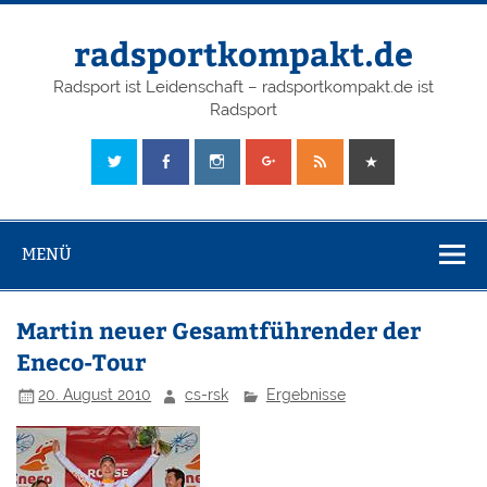
radsportkompakt.de
Radsport ist Leidenschaft – radsportkompakt.de ist
Radsport
MENÜ
Martin neuer Gesamtführender der
Eneco-Tour
20. August 2010
cs-rsk
Ergebnisse