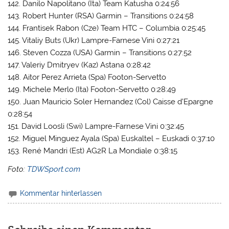
142. Danilo Napolitano (Ita) Team Katusha 0:24:56
143. Robert Hunter (RSA) Garmin – Transitions 0:24:58
144. Frantisek Rabon (Cze) Team HTC – Columbia 0:25:45
145. Vitaliy Buts (Ukr) Lampre-Farnese Vini 0:27:21
146. Steven Cozza (USA) Garmin – Transitions 0:27:52
147. Valeriy Dmitryev (Kaz) Astana 0:28:42
148. Aitor Perez Arrieta (Spa) Footon-Servetto
149. Michele Merlo (Ita) Footon-Servetto 0:28:49
150. Juan Mauricio Soler Hernandez (Col) Caisse d’Epargne
0:28:54
151. David Loosli (Swi) Lampre-Farnese Vini 0:32:45
152. Miguel Minguez Ayala (Spa) Euskaltel – Euskadi 0:37:10
153. René Mandri (Est) AG2R La Mondiale 0:38:15
Foto:
TDWSport.com
Kommentar hinterlassen