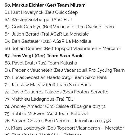
60. Markus Eichler (Ger) Team Milram
61. Kurt Hovelynck (Bel) Quick Step
62. Wesley Sulzberger (Aus) FDJ
63. Gorik Gardeyn (Bel) Vacansoleil Pro Cycling Team
64. Julien Berard (Fra) AG2R La Mondiale
65. Ben Gastauer (Lux) AG2R La Mondiale
66. Johan Coenen (Bel) Topsport Vlaanderen – Mercator
67. Jens Voigt (Ger) Team Saxo Bank
68. Pavel Brutt (Rus) Team Katusha
69. Frederik Veuchelen (Bel) Vacansoleil Pro Cycling Team
70. Lucas Sebastian Haedo (Arg) Team Saxo Bank
71. Jaroslaw Marycz (Pol) Team Saxo Bank
72. David Gutierrez Palacios (Spa) Footon-Servetto
73. Matthieu Ladagnous (Fra) FDJ
74. Andrey Amador (Crc) Caisse d’Epargne 0:13:31
75. Robbie McEwen (Aus) Team Katusha
76. Steven Cozza (USA) Garmin – Transitions 0:15:58
77. Klaas Lodewyck (Bel) Topsport Vlaanderen – Mercator