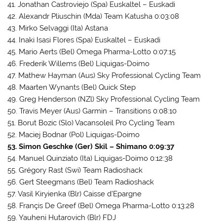
41. Jonathan Castroviejo (Spa) Euskaltel – Euskadi
42. Alexandr Pliuschin (Mda) Team Katusha 0:03:08
43. Mirko Selvaggi (Ita) Astana
44. Inaki Isasi Flores (Spa) Euskaltel – Euskadi
45. Mario Aerts (Bel) Omega Pharma-Lotto 0:07:15
46. Frederik Willems (Bel) Liquigas-Doimo
47. Mathew Hayman (Aus) Sky Professional Cycling Team
48. Maarten Wynants (Bel) Quick Step
49. Greg Henderson (NZl) Sky Professional Cycling Team
50. Travis Meyer (Aus) Garmin – Transitions 0:08:10
51. Borut Bozic (Slo) Vacansoleil Pro Cycling Team
52. Maciej Bodnar (Pol) Liquigas-Doimo
53. Simon Geschke (Ger) Skil – Shimano 0:09:37
54. Manuel Quinziato (Ita) Liquigas-Doimo 0:12:38
55. Grégory Rast (Swi) Team Radioshack
56. Gert Steegmans (Bel) Team Radioshack
57. Vasil Kiryienka (Blr) Caisse d’Epargne
58. Françis De Greef (Bel) Omega Pharma-Lotto 0:13:28
59. Yauheni Hutarovich (Blr) FDJ