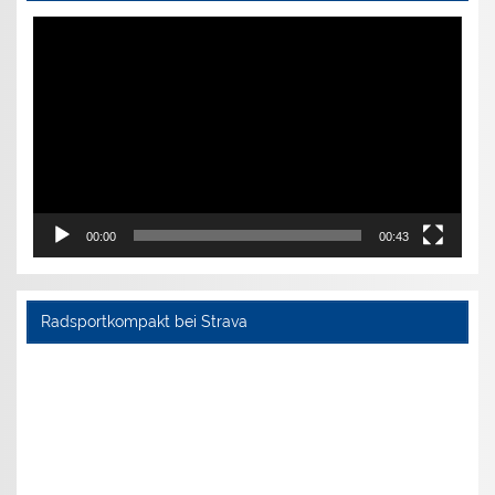
Video-
Player
00:00
00:43
Radsportkompakt bei Strava