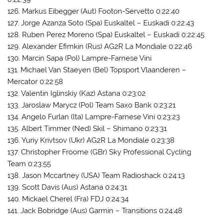
126. Markus Eibegger (Aut) Footon-Servetto 0:22:40
127. Jorge Azanza Soto (Spa) Euskaltel – Euskadi 0:22:43
128. Ruben Perez Moreno (Spa) Euskaltel – Euskadi 0:22:45
129. Alexander Efimkin (Rus) AG2R La Mondiale 0:22:46
130. Marcin Sapa (Pol) Lampre-Farnese Vini
131. Michael Van Staeyen (Bel) Topsport Vlaanderen –
Mercator 0:22:58
132. Valentin Iglinskiy (Kaz) Astana 0:23:02
133. Jaroslaw Marycz (Pol) Team Saxo Bank 0:23:21
134. Angelo Furlan (Ita) Lampre-Farnese Vini 0:23:23
135. Albert Timmer (Ned) Skil – Shimano 0:23:31
136. Yuriy Krivtsov (Ukr) AG2R La Mondiale 0:23:38
137. Christopher Froome (GBr) Sky Professional Cycling
Team 0:23:55
138. Jason Mccartney (USA) Team Radioshack 0:24:13
139. Scott Davis (Aus) Astana 0:24:31
140. Mickael Cherel (Fra) FDJ 0:24:34
141. Jack Bobridge (Aus) Garmin – Transitions 0:24:48