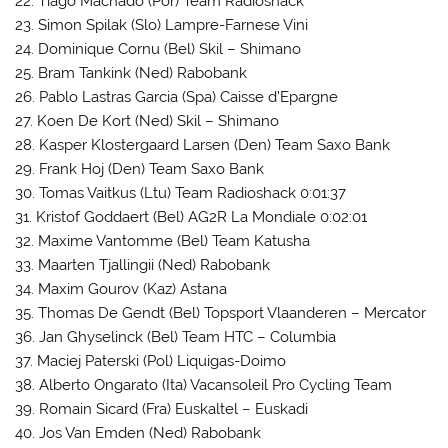
22. Tiago Machado (Por) Team Radioshack
23. Simon Spilak (Slo) Lampre-Farnese Vini
24. Dominique Cornu (Bel) Skil – Shimano
25. Bram Tankink (Ned) Rabobank
26. Pablo Lastras Garcia (Spa) Caisse d’Epargne
27. Koen De Kort (Ned) Skil – Shimano
28. Kasper Klostergaard Larsen (Den) Team Saxo Bank
29. Frank Hoj (Den) Team Saxo Bank
30. Tomas Vaitkus (Ltu) Team Radioshack 0:01:37
31. Kristof Goddaert (Bel) AG2R La Mondiale 0:02:01
32. Maxime Vantomme (Bel) Team Katusha
33. Maarten Tjallingii (Ned) Rabobank
34. Maxim Gourov (Kaz) Astana
35. Thomas De Gendt (Bel) Topsport Vlaanderen – Mercator
36. Jan Ghyselinck (Bel) Team HTC – Columbia
37. Maciej Paterski (Pol) Liquigas-Doimo
38. Alberto Ongarato (Ita) Vacansoleil Pro Cycling Team
39. Romain Sicard (Fra) Euskaltel – Euskadi
40. Jos Van Emden (Ned) Rabobank