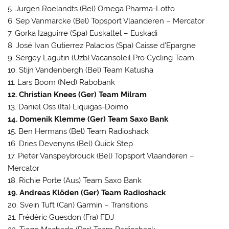
5. Jurgen Roelandts (Bel) Omega Pharma-Lotto
6. Sep Vanmarcke (Bel) Topsport Vlaanderen – Mercator
7. Gorka Izaguirre (Spa) Euskaltel – Euskadi
8. José Ivan Gutierrez Palacios (Spa) Caisse d’Epargne
9. Sergey Lagutin (Uzb) Vacansoleil Pro Cycling Team
10. Stijn Vandenbergh (Bel) Team Katusha
11. Lars Boom (Ned) Rabobank
12. Christian Knees (Ger) Team Milram
13. Daniel Oss (Ita) Liquigas-Doimo
14. Domenik Klemme (Ger) Team Saxo Bank
15. Ben Hermans (Bel) Team Radioshack
16. Dries Devenyns (Bel) Quick Step
17. Pieter Vanspeybrouck (Bel) Topsport Vlaanderen –
Mercator
18. Richie Porte (Aus) Team Saxo Bank
19. Andreas Klöden (Ger) Team Radioshack
20. Svein Tuft (Can) Garmin – Transitions
21. Frédéric Guesdon (Fra) FDJ