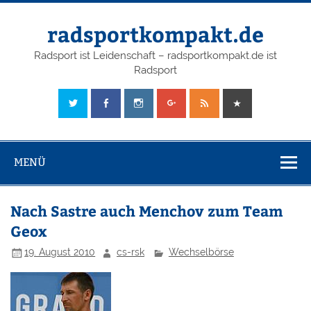
radsportkompakt.de
Radsport ist Leidenschaft – radsportkompakt.de ist
Radsport
MENÜ
Nach Sastre auch Menchov zum Team
Geox
19. August 2010
cs-rsk
Wechselbörse