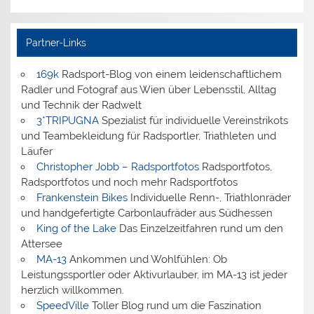
Partner-Links
169k
Radsport-Blog von einem leidenschaftlichem
Radler und Fotograf aus Wien über Lebensstil, Alltag
und Technik der Radwelt
3*TRIPUGNA
Spezialist für individuelle Vereinstrikots
und Teambekleidung für Radsportler, Triathleten und
Läufer
Christopher Jobb – Radsportfotos
Radsportfotos,
Radsportfotos und noch mehr Radsportfotos
Frankenstein Bikes
Individuelle Renn-, Triathlonräder
und handgefertigte Carbonlaufräder aus Südhessen
King of the Lake
Das Einzelzeitfahren rund um den
Attersee
MA-13
Ankommen und Wohlfühlen: Ob
Leistungssportler oder Aktivurlauber, im MA-13 ist jeder
herzlich willkommen.
SpeedVille
Toller Blog rund um die Faszination