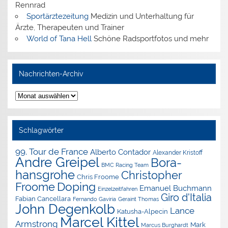
Rennrad
Sportärztezeitung
Medizin und Unterhaltung für
Ärzte, Therapeuten und Trainer
World of Tana Hell
Schöne Radsportfotos und mehr
Nachrichten-Archiv
Nachrichten-
Archiv
Schlagwörter
99. Tour de France
Alberto Contador
Alexander Kristoff
Andre Greipel
Bora-
BMC Racing Team
hansgrohe
Christopher
Chris Froome
Doping
Froome
Emanuel Buchmann
Einzelzeitfahren
Giro d'Italia
Fabian Cancellara
Geraint Thomas
Fernando Gaviria
John Degenkolb
Lance
Katusha-Alpecin
Marcel Kittel
Armstrong
Mark
Marcus Burghardt