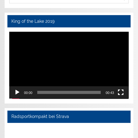
King of the Lake 2019
Video-
Player
00:00
00:43
Radsportkompakt bei Strava