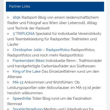
Partner-Links
169k
Radsport-Blog von einem leidenschaftlichem
Radler und Fotograf aus Wien über Lebensstil, Alltag
und Technik der Radwelt
3*TRIPUGNA
Spezialist für individuelle Vereinstrikots
und Teambekleidung für Radsportler, Triathleten und
Läufer
Christopher Jobb – Radsportfotos
Radsportfotos,
Radsportfotos und noch mehr Radsportfotos
Frankenstein Bikes
Individuelle Renn-, Triathlonräder
und handgefertigte Carbonlaufräder aus Südhessen
King of the Lake
Das Einzelzeitfahren rund um den
Attersee
MA-13
Ankommen und Wohlfühlen: Ob
Leistungssportler oder Aktivurlauber, im MA-13 ist jeder
herzlich willkommen.
SpeedVille
Toller Blog rund um die Faszination
Rennrad
Sportärztezeitung
Medizin und Unterhaltung für