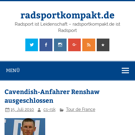
radsportkompakt.de
Radsport ist Leidenschaft – radsportkompakt.de ist
Radsport
MENÜ
Cavendish-Anfahrer Renshaw
ausgeschlossen
15. Juli 2010
cs-rsk
Tour de France