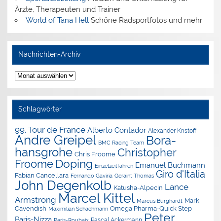
Ärzte, Therapeuten und Trainer
World of Tana Hell
Schöne Radsportfotos und mehr
Nachrichten-Archiv
Nachrichten-
Archiv
Schlagwörter
99. Tour de France
Alberto Contador
Alexander Kristoff
Andre Greipel
Bora-
BMC Racing Team
hansgrohe
Christopher
Chris Froome
Doping
Froome
Emanuel Buchmann
Einzelzeitfahren
Giro d'Italia
Fabian Cancellara
Geraint Thomas
Fernando Gaviria
John Degenkolb
Lance
Katusha-Alpecin
Marcel Kittel
Armstrong
Mark
Marcus Burghardt
Cavendish
Omega Pharma-Quick Step
Maximilian Schachmann
Peter
Paris-Nizza
Pascal Ackermann
Paris-Roubaix