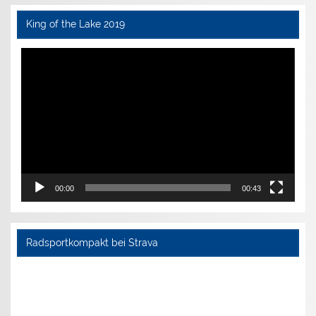
King of the Lake 2019
Video-
Player
00:00
00:43
Radsportkompakt bei Strava