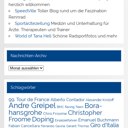
herzlich willkommen.
SpeedVille
Toller Blog rund um die Faszination
Rennrad
Sportärztezeitung
Medizin und Unterhaltung für
Ärzte, Therapeuten und Trainer
World of Tana Hell
Schöne Radsportfotos und mehr
Nachrichten-Archiv
Nachrichten-
Archiv
Schlagwörter
99. Tour de France
Alberto Contador
Alexander Kristoff
Andre Greipel
Bora-
BMC Racing Team
hansgrohe
Christopher
Chris Froome
Doping
Froome
Emanuel Buchmann
Einzelzeitfahren
Giro d'Italia
Fabian Cancellara
Geraint Thomas
Fernando Gaviria