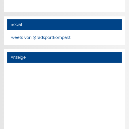
Social
Tweets von @radsportkompakt
Anzeige