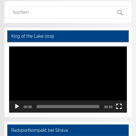
King of the Lake 2019
Video-
Player
00:00
00:43
Radsportkompakt bei Strava