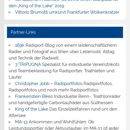
den „King of the Lake“ 2019
Vittorio Brumotti umkurvt Frankfurter Wolkenkratzer
Partner-Links
169k
Radsport-Blog von einem leidenschaftlichem
Radler und Fotograf aus Wien über Lebensstil, Alltag
und Technik der Radwelt
3*TRIPUGNA
Spezialist für individuelle Vereinstrikots
und Teambekleidung für Radsportler, Triathleten und
Läufer
Christopher Jobb – Radsportfotos
Radsportfotos,
Radsportfotos und noch mehr Radsportfotos
Frankenstein Bikes
Individuelle Renn-, Triathlonräder
und handgefertigte Carbonlaufräder aus Südhessen
King of the Lake
Das Einzelzeitfahren rund um den
Attersee
MA-13
Ankommen und Wohlfühlen: Ob
Leistungssportler oder Aktivurlauber, im MA-13 ist jeder