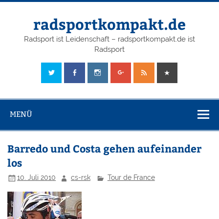
radsportkompakt.de
Radsport ist Leidenschaft – radsportkompakt.de ist
Radsport
MENÜ
Barredo und Costa gehen aufeinander
los
10. Juli 2010
cs-rsk
Tour de France