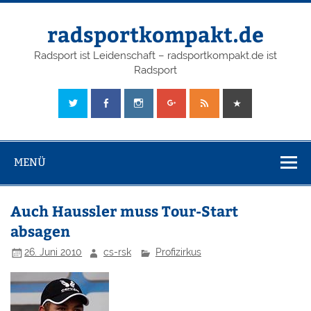
radsportkompakt.de
Radsport ist Leidenschaft – radsportkompakt.de ist
Radsport
MENÜ
Auch Haussler muss Tour-Start
absagen
26. Juni 2010
cs-rsk
Profizirkus