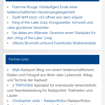
Flamme Rouge: (Vorläufiges) Ende einer
leidenschaftlichen Herzensangelegenheit
Zwift-WM 2020: UCI öffnet sich dem eSport
King of the Lake 2019: Königswetter, Schweiß und
viele glückliche Gesichter
Sei dabei am Attersee: Gewinne einen Startplatz für
den „King of the Lake“ 2019
Vittorio Brumotti umkurvt Frankfurter Wolkenkratzer
Partner-Links
169k
Radsport-Blog von einem leidenschaftlichem
Radler und Fotograf aus Wien über Lebensstil, Alltag
und Technik der Radwelt
3*TRIPUGNA
Spezialist für individuelle Vereinstrikots
und Teambekleidung für Radsportler, Triathleten und
Läufer
Christopher Jobb – Radsportfotos
Radsportfotos,