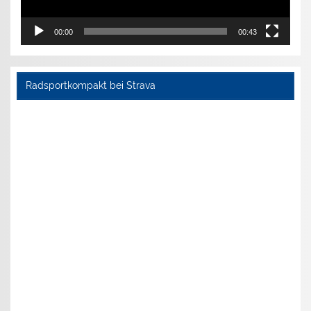
00:00
00:43
Radsportkompakt bei Strava