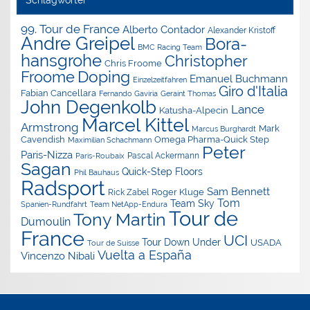
Schlagwörter
99. Tour de France
Alberto Contador
Alexander Kristoff
Andre Greipel
Bora-
BMC Racing Team
hansgrohe
Christopher
Chris Froome
Doping
Froome
Emanuel Buchmann
Einzelzeitfahren
Giro d'Italia
Fabian Cancellara
Geraint Thomas
Fernando Gaviria
John Degenkolb
Lance
Katusha-Alpecin
Marcel Kittel
Armstrong
Mark
Marcus Burghardt
Cavendish
Omega Pharma-Quick Step
Maximilian Schachmann
Peter
Paris-Nizza
Pascal Ackermann
Paris-Roubaix
Sagan
Quick-Step Floors
Phil Bauhaus
Radsport
Sam Bennett
Roger Kluge
Rick Zabel
Tom
Team Sky
Spanien-Rundfahrt
Team NetApp-Endura
Tour de
Tony Martin
Dumoulin
France
UCI
Tour Down Under
USADA
Tour de Suisse
Vuelta a España
Vincenzo Nibali