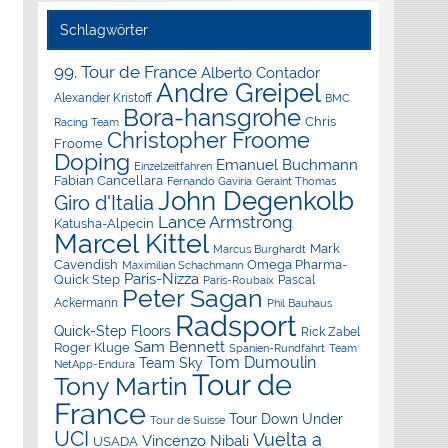
Schlagwörter
99. Tour de France
Alberto Contador
Andre Greipel
Alexander Kristoff
BMC
Bora-hansgrohe
Chris
Racing Team
Christopher Froome
Froome
Doping
Emanuel Buchmann
Einzelzeitfahren
Fabian Cancellara
Geraint Thomas
Fernando Gaviria
John Degenkolb
Giro d'Italia
Lance Armstrong
Katusha-Alpecin
Marcel Kittel
Mark
Marcus Burghardt
Cavendish
Omega Pharma-
Maximilian Schachmann
Paris-Nizza
Quick Step
Pascal
Paris-Roubaix
Peter Sagan
Ackermann
Phil Bauhaus
Radsport
Quick-Step Floors
Rick Zabel
Sam Bennett
Roger Kluge
Spanien-Rundfahrt
Team
Tom Dumoulin
Team Sky
NetApp-Endura
Tour de
Tony Martin
France
Tour Down Under
Tour de Suisse
UCI
Vuelta a
Vincenzo Nibali
USADA