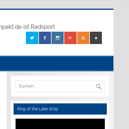
mpakt.de ist Radsport
King of the Lake 2019
Video-
Player