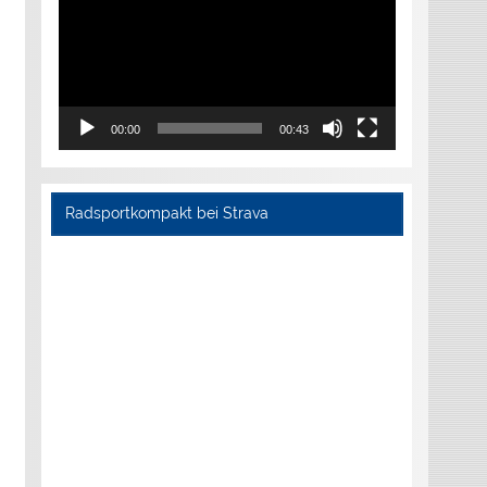
00:00
00:43
Radsportkompakt bei Strava