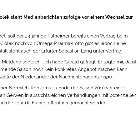
iolek steht Medienberichten zufolge vor einem Wechsel zur
t, soll der 23-jährige Pulheimer bereits einen Vertrag beim
Ciolek noch von Omega Pharma-Lotto gibt es jedoch eine
all steht auch der Erfurter Sebastian Lang unter Vertrag.
ldung sogleich. „Ich habe Gerald gefragt. Er sagte mir, da ist
kommende Saison noch kein konkretes Angebot machen kann,
“, sagte der Niederländer der Nachrichtenagentur
dpa
.
er Normilch-Konzerns zu Ende der Saison 2010 vor einer
n Gerwen in aussichtsreichen Verhandlungen mit potenziellen
d der Tour de France öffentlich gemacht werden.