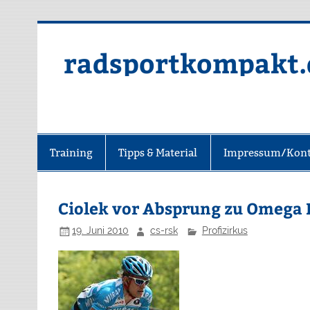
radsportkompakt.
Training
Tipps & Material
Impressum/Kont
Ciolek vor Absprung zu Omega
19. Juni 2010
cs-rsk
Profizirkus