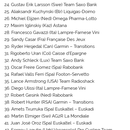
24. Gustav Erik Larsson (Swe) Team Saxo Bank
25. Aliaksandr Kuchynski (Blr) Liquigas-Doimo
26. Michiel Elijzen (Ned) Omega Pharma-Lotto
27. Maxim Iglinskiy (Kaz) Astana
28. Francesco Gavazzi (Ita) Lampre-Farnese Vini
29. Sandy Casar (Fra) Française Des Jeux
30. Ryder Hesjedal (Can) Garmin – Transitions
31. Rigoberto Uran (Col) Caisse d’Epargne
32. Andy Schleck (Lux) Team Saxo Bank
33. Oscar Freire Gomez (Spa) Rabobank
34. Rafael Valls Ferri (Spa) Footon-Servetto
35. Lance Armstrong (USA) Team Radioshack
36. Diego Ulissi (Ita) Lampre-Farnese Vini
37. Robert Gesink (Ned) Rabobank
38. Robert Hunter (RSA) Garmin – Transitions
39. Amets Txurruka (Spa) Euskaltel – Euskadi
40. Martin Elmiger (Swi) AG2R La Mondiale
41. Juan José Oroz (Spa) Euskaltel – Euskadi
42. Sergey Lagutin (Uzb) Vacansoleil Pro Cycling Team