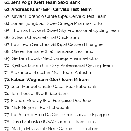
61. Jens Voigt (Ger) Team Saxo Bank
62. Andreas Klier (Ger) Cervelo Test Team
63. Xavier Florencio Cabre (Spa) Cervelo Test Team
64. Jonas Ljungblad (Swe) Omega Pharma-Lotto
65. Thomas Lövkvist (Swe) Sky Professional Cycling Team
66. Sylvain Chavanel (Fra) Quick Step
67. Luis Leòn Sánchez Gil (Spa) Caisse d’Epargne
68. Olivier Bonnaire (Fra) Française Des Jeux
69. Gerben Löwik (Ned) Omega Pharma-Lotto
70. Kjell Carlström (Fin) Sky Professional Cycling Team
71. Alexandre Pliuschin MOL Team Katusha
72. Fabian Wegmann (Ger) Team Milram
73. Juan Manuel Gárate Cepa (Spa) Rabobank
74. Tom Leezer (Ned) Rabobank
75. Francis Mourey (Fra) Française Des Jeux
76. Nick Nuyens (Bel) Rabobank
77. Rui Alberto Faria Da Costa (Por) Caisse d’Epargne
78. David Zabriskie (USA) Garmin – Transitions
79. Martijn Maaskant (Ned) Garmin – Transitions