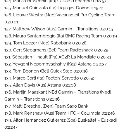
124. Marzio Bruseghin (Ita) Caisse d’Epargne 0:18:57
125. Manuel Quinziato (Ita) Liquigas-Doimo 0:19:41
126. Lieuwe Westra (Ned) Vacansoleil Pro Cycling Team
0:20:01
127. Matthew Wilson (Aus) Garmin – Transitions 0:20:15
128. Mauro Santambrogio (Ita) BMC Racing Team 0:20:19
129. Tom Leezer (Ned) Rabobank 0:20:28
130. Gert Steegmans (Bel) Team Radioshack 0:20:29
131. Sébastien Hinault (Fra) AG2R La Mondiale 0:20:33
132. Yevgeni Nepomnyachshiy (Kaz) Astana 0:20:37
133. Tom Boonen (Bel) Quick Step 0:20:38
134. Marco Corti (Ita) Footon-Servetto 0:20:52
135. Allan Davis (Aus) Astana 0:21:08
136. Martijn Maaskant NEd Garmin – Transitions (Ned)
Garmin – Transitions 0:21:36
137. Matti Breschel (Den) Team Saxo Bank
138. Mark Renshaw (Aus) Team HTC – Columbia 0:21:46
139. Aitor Hernandez Gutierrez (Spa) Euskaltel – Euskadi
0:21:47