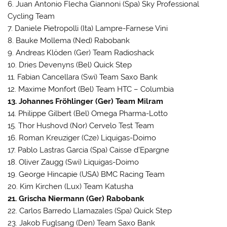
6. Juan Antonio Flecha Giannoni (Spa) Sky Professional
Cycling Team
7. Daniele Pietropolli (Ita) Lampre-Farnese Vini
8. Bauke Mollema (Ned) Rabobank
9. Andreas Klöden (Ger) Team Radioshack
10. Dries Devenyns (Bel) Quick Step
11. Fabian Cancellara (Swi) Team Saxo Bank
12. Maxime Monfort (Bel) Team HTC – Columbia
13. Johannes Fröhlinger (Ger) Team Milram
14. Philippe Gilbert (Bel) Omega Pharma-Lotto
15. Thor Hushovd (Nor) Cervelo Test Team
16. Roman Kreuziger (Cze) Liquigas-Doimo
17. Pablo Lastras Garcia (Spa) Caisse d’Epargne
18. Oliver Zaugg (Swi) Liquigas-Doimo
19. George Hincapie (USA) BMC Racing Team
20. Kim Kirchen (Lux) Team Katusha
21. Grischa Niermann (Ger) Rabobank
22. Carlos Barredo Llamazales (Spa) Quick Step
23. Jakob Fuglsang (Den) Team Saxo Bank