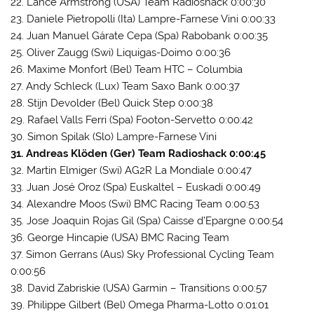
22. Lance Armstrong (USA) Team Radioshack 0:00:30
23. Daniele Pietropolli (Ita) Lampre-Farnese Vini 0:00:33
24. Juan Manuel Gárate Cepa (Spa) Rabobank 0:00:35
25. Oliver Zaugg (Swi) Liquigas-Doimo 0:00:36
26. Maxime Monfort (Bel) Team HTC – Columbia
27. Andy Schleck (Lux) Team Saxo Bank 0:00:37
28. Stijn Devolder (Bel) Quick Step 0:00:38
29. Rafael Valls Ferri (Spa) Footon-Servetto 0:00:42
30. Simon Spilak (Slo) Lampre-Farnese Vini
31. Andreas Klöden (Ger) Team Radioshack 0:00:45
32. Martin Elmiger (Swi) AG2R La Mondiale 0:00:47
33. Juan José Oroz (Spa) Euskaltel – Euskadi 0:00:49
34. Alexandre Moos (Swi) BMC Racing Team 0:00:53
35. Jose Joaquin Rojas Gil (Spa) Caisse d’Epargne 0:00:54
36. George Hincapie (USA) BMC Racing Team
37. Simon Gerrans (Aus) Sky Professional Cycling Team
0:00:56
38. David Zabriskie (USA) Garmin – Transitions 0:00:57
39. Philippe Gilbert (Bel) Omega Pharma-Lotto 0:01:01