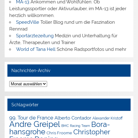
MA-13
Ankommen und Wohlfühlen: Ob
Leistungssportler oder Aktivurlauber, im MA-13 ist jeder
herzlich willkommen.
SpeedVille
Toller Blog rund um die Faszination
Rennrad
Sportärztezeitung
Medizin und Unterhaltung für
Ärzte, Therapeuten und Trainer
World of Tana Hell
Schöne Radsportfotos und mehr
Nachrichten-Archiv
Nachrichten-
Archiv
Schlagwörter
99. Tour de France
Alberto Contador
Alexander Kristoff
Andre Greipel
Bora-
BMC Racing Team
hansgrohe
Christopher
Chris Froome