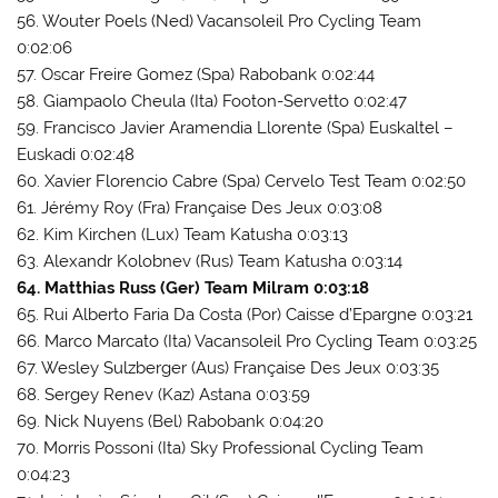
56. Wouter Poels (Ned) Vacansoleil Pro Cycling Team
0:02:06
57. Oscar Freire Gomez (Spa) Rabobank 0:02:44
58. Giampaolo Cheula (Ita) Footon-Servetto 0:02:47
59. Francisco Javier Aramendia Llorente (Spa) Euskaltel –
Euskadi 0:02:48
60. Xavier Florencio Cabre (Spa) Cervelo Test Team 0:02:50
61. Jérémy Roy (Fra) Française Des Jeux 0:03:08
62. Kim Kirchen (Lux) Team Katusha 0:03:13
63. Alexandr Kolobnev (Rus) Team Katusha 0:03:14
64. Matthias Russ (Ger) Team Milram 0:03:18
65. Rui Alberto Faria Da Costa (Por) Caisse d’Epargne 0:03:21
66. Marco Marcato (Ita) Vacansoleil Pro Cycling Team 0:03:25
67. Wesley Sulzberger (Aus) Française Des Jeux 0:03:35
68. Sergey Renev (Kaz) Astana 0:03:59
69. Nick Nuyens (Bel) Rabobank 0:04:20
70. Morris Possoni (Ita) Sky Professional Cycling Team
0:04:23