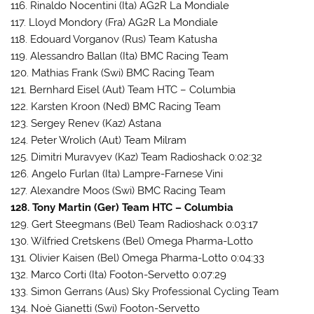
116. Rinaldo Nocentini (Ita) AG2R La Mondiale
117. Lloyd Mondory (Fra) AG2R La Mondiale
118. Edouard Vorganov (Rus) Team Katusha
119. Alessandro Ballan (Ita) BMC Racing Team
120. Mathias Frank (Swi) BMC Racing Team
121. Bernhard Eisel (Aut) Team HTC – Columbia
122. Karsten Kroon (Ned) BMC Racing Team
123. Sergey Renev (Kaz) Astana
124. Peter Wrolich (Aut) Team Milram
125. Dimitri Muravyev (Kaz) Team Radioshack 0:02:32
126. Angelo Furlan (Ita) Lampre-Farnese Vini
127. Alexandre Moos (Swi) BMC Racing Team
128. Tony Martin (Ger) Team HTC – Columbia
129. Gert Steegmans (Bel) Team Radioshack 0:03:17
130. Wilfried Cretskens (Bel) Omega Pharma-Lotto
131. Olivier Kaisen (Bel) Omega Pharma-Lotto 0:04:33
132. Marco Corti (Ita) Footon-Servetto 0:07:29
133. Simon Gerrans (Aus) Sky Professional Cycling Team
134. Noè Gianetti (Swi) Footon-Servetto