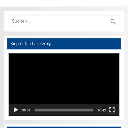
King of the Lake 2019
Video-
Player
00:00
00:43