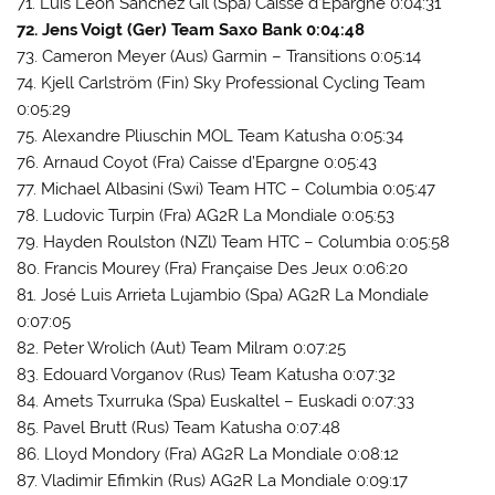
71. Luis Leòn Sánchez Gil (Spa) Caisse d’Epargne 0:04:31
72. Jens Voigt (Ger) Team Saxo Bank 0:04:48
73. Cameron Meyer (Aus) Garmin – Transitions 0:05:14
74. Kjell Carlström (Fin) Sky Professional Cycling Team
0:05:29
75. Alexandre Pliuschin MOL Team Katusha 0:05:34
76. Arnaud Coyot (Fra) Caisse d’Epargne 0:05:43
77. Michael Albasini (Swi) Team HTC – Columbia 0:05:47
78. Ludovic Turpin (Fra) AG2R La Mondiale 0:05:53
79. Hayden Roulston (NZl) Team HTC – Columbia 0:05:58
80. Francis Mourey (Fra) Française Des Jeux 0:06:20
81. José Luis Arrieta Lujambio (Spa) AG2R La Mondiale
0:07:05
82. Peter Wrolich (Aut) Team Milram 0:07:25
83. Edouard Vorganov (Rus) Team Katusha 0:07:32
84. Amets Txurruka (Spa) Euskaltel – Euskadi 0:07:33
85. Pavel Brutt (Rus) Team Katusha 0:07:48
86. Lloyd Mondory (Fra) AG2R La Mondiale 0:08:12
87. Vladimir Efimkin (Rus) AG2R La Mondiale 0:09:17