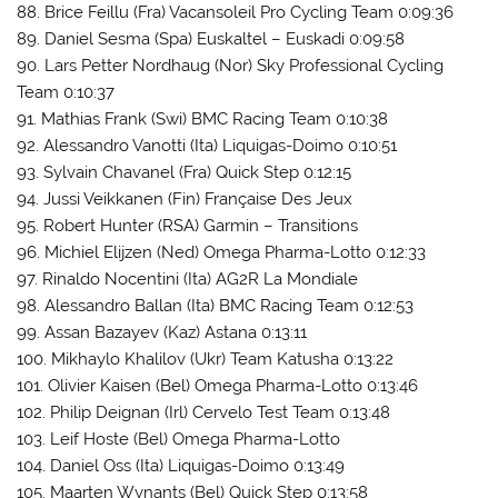
88. Brice Feillu (Fra) Vacansoleil Pro Cycling Team 0:09:36
89. Daniel Sesma (Spa) Euskaltel – Euskadi 0:09:58
90. Lars Petter Nordhaug (Nor) Sky Professional Cycling
Team 0:10:37
91. Mathias Frank (Swi) BMC Racing Team 0:10:38
92. Alessandro Vanotti (Ita) Liquigas-Doimo 0:10:51
93. Sylvain Chavanel (Fra) Quick Step 0:12:15
94. Jussi Veikkanen (Fin) Française Des Jeux
95. Robert Hunter (RSA) Garmin – Transitions
96. Michiel Elijzen (Ned) Omega Pharma-Lotto 0:12:33
97. Rinaldo Nocentini (Ita) AG2R La Mondiale
98. Alessandro Ballan (Ita) BMC Racing Team 0:12:53
99. Assan Bazayev (Kaz) Astana 0:13:11
100. Mikhaylo Khalilov (Ukr) Team Katusha 0:13:22
101. Olivier Kaisen (Bel) Omega Pharma-Lotto 0:13:46
102. Philip Deignan (Irl) Cervelo Test Team 0:13:48
103. Leif Hoste (Bel) Omega Pharma-Lotto
104. Daniel Oss (Ita) Liquigas-Doimo 0:13:49
105. Maarten Wynants (Bel) Quick Step 0:13:58