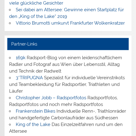
viele glückliche Gesichter
Sei dabei am Attersee: Gewinne einen Startplatz für
den „King of the Lake“ 2019
Vittorio Brumotti umkurvt Frankfurter Wolkenkratzer
Partner-Links
169k
Radsport-Blog von einem leidenschaftlichem
Radler und Fotograf aus Wien über Lebensstil, Alltag
und Technik der Radwelt
3*TRIPUGNA
Spezialist für individuelle Vereinstrikots
und Teambekleidung für Radsportler, Triathleten und
Läufer
Christopher Jobb – Radsportfotos
Radsportfotos,
Radsportfotos und noch mehr Radsportfotos
Frankenstein Bikes
Individuelle Renn-, Triathlonräder
und handgefertigte Carbonlaufräder aus Südhessen
King of the Lake
Das Einzelzeitfahren rund um den
Attersee