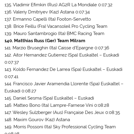
135. Vladimir Efimkin (Rus) AG2R La Mondiale 0:07:32
136. Valeriy Dmitriyev (Kaz) Astana 0:07:34
137. Ermanno Capelli (Ita) Footon-Servetto
138. Brice Feillu (Fra) Vacansoleil Pro Cycling Team
139. Mauro Santambrogio (Ita) BMC Racing Team
140. Matthias Russ (Ger) Team Milram
141. Marzio Bruseghin (Ita) Caisse d’Epargne 0:07:36
142. Aitor Hernandez Gutierrez (Spa) Euskaltel – Euskadi
0:07:37
143. Koldo Fernandez De Larrea (Spa) Euskaltel – Euskadi
0:07:41
144. Francisco Javier Aramendia Llorente (Spa) Euskaltel –
Euskadi 0:08:27
145. Daniel Sesma (Spa) Euskaltel – Euskadi
146. Matteo Bono (Ita) Lampre-Farnese Vini 0:08:28
147. Wesley Sulzberger (Aus) Française Des Jeux 0:08:35
148. Maxim Gourov (Kaz) Astana
149. Morris Possoni (Ita) Sky Professional Cycling Team
0:08:38