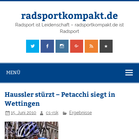
radsportkompakt.de
Radsport ist Leidenschaft – radsportkompakt.de ist
Radsport
MENÜ
Haussler stürzt – Petacchi siegt in
Wettingen
15. Juni 2010
cs-rsk
Ergebnisse