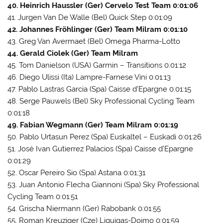
40. Heinrich Haussler (Ger) Cervelo Test Team 0:01:06
41. Jurgen Van De Walle (Bel) Quick Step 0:01:09
42. Johannes Fröhlinger (Ger) Team Milram 0:01:10
43. Greg Van Avermaet (Bel) Omega Pharma-Lotto
44. Gerald Ciolek (Ger) Team Milram
45. Tom Danielson (USA) Garmin – Transitions 0:01:12
46. Diego Ulissi (Ita) Lampre-Farnese Vini 0:01:13
47. Pablo Lastras Garcia (Spa) Caisse d’Epargne 0:01:15
48. Serge Pauwels (Bel) Sky Professional Cycling Team
0:01:18
49. Fabian Wegmann (Ger) Team Milram 0:01:19
50. Pablo Urtasun Perez (Spa) Euskaltel – Euskadi 0:01:26
51. José Ivan Gutierrez Palacios (Spa) Caisse d’Epargne
0:01:29
52. Oscar Pereiro Sio (Spa) Astana 0:01:31
53. Juan Antonio Flecha Giannoni (Spa) Sky Professional
Cycling Team 0:01:51
54. Grischa Niermann (Ger) Rabobank 0:01:55
55. Roman Kreuziger (Cze) Liquigas-Doimo 0:01:59