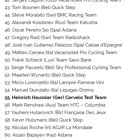
43. Tom Boonen (Bel) Quick Step
44. Steve Morabito (Swi) BMC Racing Team
45. Alexandr Kolobnev (Rus) Team Katusha
46. Oscar Pereiro Sio (Spa) Astana
47. Grégory Rast (Swi) Team Radioshack
48. José Ivan Gutierrez Palacios (Spa) Caisse d’Epargne
49. Matteo Carrara (Ita) Vacansoleil Pro Cycling Team
50. Fränk Schleck (Lux) Team Saxo Bank
51. Serge Pauwels (Bel) Sky Professional Cycling Team
52. Maarten Wynants (Bel) Quick Step
53. Mirco Lorenzetto (Ita) Lampre-Farnese Vini
54. Manuel Quinziato (Ita) Liquigas-Doimo
55. Heinrich Haussler (Ger) Cervelo Test Team
56. Mark Renshaw (Aus) Team HTC – Columbia
57. Yauheni Hutarovich (Blr) Française Des Jeux
58. Kevin Hulsmans (Bel) Quick Step
59. Nicolas Roche (Irl) AG2R La Mondiale
60. Assan Bazayev (Kaz) Astana