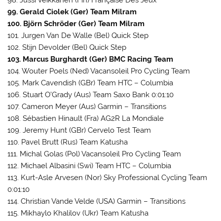
99. Gerald Ciolek (Ger) Team Milram
100. Björn Schröder (Ger) Team Milram
101. Jurgen Van De Walle (Bel) Quick Step
102. Stijn Devolder (Bel) Quick Step
103. Marcus Burghardt (Ger) BMC Racing Team
104. Wouter Poels (Ned) Vacansoleil Pro Cycling Team
105. Mark Cavendish (GBr) Team HTC – Columbia
106. Stuart O’Grady (Aus) Team Saxo Bank 0:01:10
107. Cameron Meyer (Aus) Garmin – Transitions
108. Sébastien Hinault (Fra) AG2R La Mondiale
109. Jeremy Hunt (GBr) Cervelo Test Team
110. Pavel Brutt (Rus) Team Katusha
111. Michal Golas (Pol) Vacansoleil Pro Cycling Team
112. Michael Albasini (Swi) Team HTC – Columbia
113. Kurt-Asle Arvesen (Nor) Sky Professional Cycling Team
0:01:10
114. Christian Vande Velde (USA) Garmin – Transitions
115. Mikhaylo Khalilov (Ukr) Team Katusha