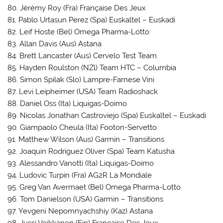
80. Jérémy Roy (Fra) Française Des Jeux
81. Pablo Urtasun Perez (Spa) Euskaltel – Euskadi
82. Leif Hoste (Bel) Omega Pharma-Lotto
83. Allan Davis (Aus) Astana
84. Brett Lancaster (Aus) Cervelo Test Team
85. Hayden Roulston (NZl) Team HTC – Columbia
86. Simon Spilak (Slo) Lampre-Farnese Vini
87. Levi Leipheimer (USA) Team Radioshack
88. Daniel Oss (Ita) Liquigas-Doimo
89. Nicolas Jonathan Castroviejo (Spa) Euskaltel – Euskadi
90. Giampaolo Cheula (Ita) Footon-Servetto
91. Matthew Wilson (Aus) Garmin – Transitions
92. Joaquin Rodriguez Oliver (Spa) Team Katusha
93. Alessandro Vanotti (Ita) Liquigas-Doimo
94. Ludovic Turpin (Fra) AG2R La Mondiale
95. Greg Van Avermaet (Bel) Omega Pharma-Lotto
96. Tom Danielson (USA) Garmin – Transitions
97. Yevgeni Nepomnyachshiy (Kaz) Astana
98. Jussi Veikkanen (Fin) Française Des Jeux