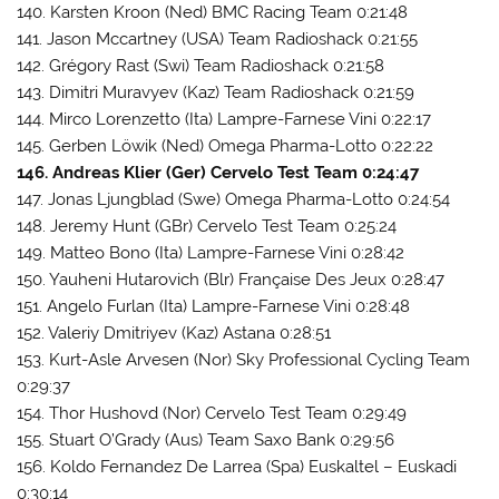
140. Karsten Kroon (Ned) BMC Racing Team 0:21:48
141. Jason Mccartney (USA) Team Radioshack 0:21:55
142. Grégory Rast (Swi) Team Radioshack 0:21:58
143. Dimitri Muravyev (Kaz) Team Radioshack 0:21:59
144. Mirco Lorenzetto (Ita) Lampre-Farnese Vini 0:22:17
145. Gerben Löwik (Ned) Omega Pharma-Lotto 0:22:22
146. Andreas Klier (Ger) Cervelo Test Team 0:24:47
147. Jonas Ljungblad (Swe) Omega Pharma-Lotto 0:24:54
148. Jeremy Hunt (GBr) Cervelo Test Team 0:25:24
149. Matteo Bono (Ita) Lampre-Farnese Vini 0:28:42
150. Yauheni Hutarovich (Blr) Française Des Jeux 0:28:47
151. Angelo Furlan (Ita) Lampre-Farnese Vini 0:28:48
152. Valeriy Dmitriyev (Kaz) Astana 0:28:51
153. Kurt-Asle Arvesen (Nor) Sky Professional Cycling Team
0:29:37
154. Thor Hushovd (Nor) Cervelo Test Team 0:29:49
155. Stuart O’Grady (Aus) Team Saxo Bank 0:29:56
156. Koldo Fernandez De Larrea (Spa) Euskaltel – Euskadi
0:30:14