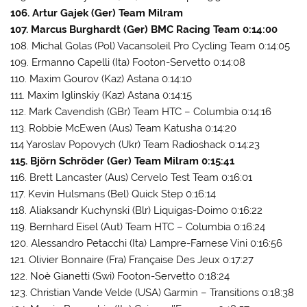
106. Artur Gajek (Ger) Team Milram
107. Marcus Burghardt (Ger) BMC Racing Team 0:14:00
108. Michal Golas (Pol) Vacansoleil Pro Cycling Team 0:14:05
109. Ermanno Capelli (Ita) Footon-Servetto 0:14:08
110. Maxim Gourov (Kaz) Astana 0:14:10
111. Maxim Iglinskiy (Kaz) Astana 0:14:15
112. Mark Cavendish (GBr) Team HTC – Columbia 0:14:16
113. Robbie McEwen (Aus) Team Katusha 0:14:20
114 Yaroslav Popovych (Ukr) Team Radioshack 0:14:23
115. Björn Schröder (Ger) Team Milram 0:15:41
116. Brett Lancaster (Aus) Cervelo Test Team 0:16:01
117. Kevin Hulsmans (Bel) Quick Step 0:16:14
118. Aliaksandr Kuchynski (Blr) Liquigas-Doimo 0:16:22
119. Bernhard Eisel (Aut) Team HTC – Columbia 0:16:24
120. Alessandro Petacchi (Ita) Lampre-Farnese Vini 0:16:56
121. Olivier Bonnaire (Fra) Française Des Jeux 0:17:27
122. Noè Gianetti (Swi) Footon-Servetto 0:18:24
123. Christian Vande Velde (USA) Garmin – Transitions 0:18:38