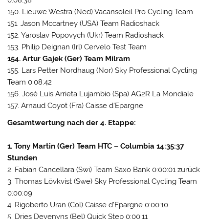
150. Lieuwe Westra (Ned) Vacansoleil Pro Cycling Team
151. Jason Mccartney (USA) Team Radioshack
152. Yaroslav Popovych (Ukr) Team Radioshack
153. Philip Deignan (Irl) Cervelo Test Team
154. Artur Gajek (Ger) Team Milram
155. Lars Petter Nordhaug (Nor) Sky Professional Cycling
Team 0:08:42
156. José Luis Arrieta Lujambio (Spa) AG2R La Mondiale
157. Arnaud Coyot (Fra) Caisse d’Epargne
Gesamtwertung nach der 4. Etappe:
1. Tony Martin (Ger) Team HTC – Columbia 14:35:37
Stunden
2. Fabian Cancellara (Swi) Team Saxo Bank 0:00:01 zurück
3. Thomas Lövkvist (Swe) Sky Professional Cycling Team
0:00:09
4. Rigoberto Uran (Col) Caisse d’Epargne 0:00:10
5. Dries Devenyns (Bel) Quick Step 0:00:11