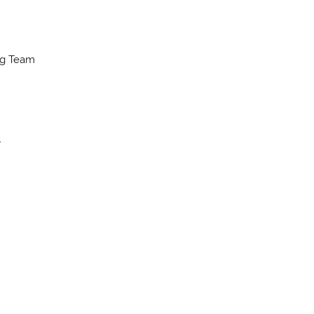
ng Team
r
c