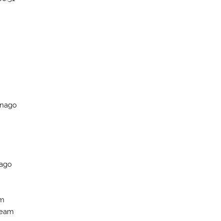
lnago
nago
am
Team