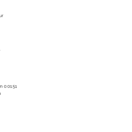
ur
r
m 0:01:51
m