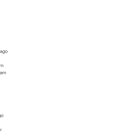
nago
am
eam
go
r