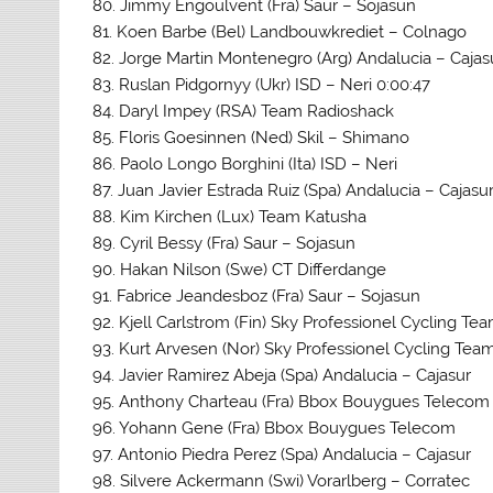
80. Jimmy Engoulvent (Fra) Saur – Sojasun
81. Koen Barbe (Bel) Landbouwkrediet – Colnago
82. Jorge Martin Montenegro (Arg) Andalucia – Cajas
83. Ruslan Pidgornyy (Ukr) ISD – Neri 0:00:47
84. Daryl Impey (RSA) Team Radioshack
85. Floris Goesinnen (Ned) Skil – Shimano
86. Paolo Longo Borghini (Ita) ISD – Neri
87. Juan Javier Estrada Ruiz (Spa) Andalucia – Cajasu
88. Kim Kirchen (Lux) Team Katusha
89. Cyril Bessy (Fra) Saur – Sojasun
90. Hakan Nilson (Swe) CT Differdange
91. Fabrice Jeandesboz (Fra) Saur – Sojasun
92. Kjell Carlstrom (Fin) Sky Professionel Cycling Tea
93. Kurt Arvesen (Nor) Sky Professionel Cycling Tea
94. Javier Ramirez Abeja (Spa) Andalucia – Cajasur
95. Anthony Charteau (Fra) Bbox Bouygues Telecom
96. Yohann Gene (Fra) Bbox Bouygues Telecom
97. Antonio Piedra Perez (Spa) Andalucia – Cajasur
98. Silvere Ackermann (Swi) Vorarlberg – Corratec