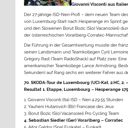
Giovanni Visconti aus Ital
Der 27-jährige ISD-Neri-Profi – dem neuen Team des 
von Luxemburg-Start nach Hesperange im Sprint geg
und den Slowenen Borut Bozic (Slo) Vacansoleil) dur
der österreichischen Vorarlberg-Corratec-Mannschaf
Die Führung in der Gesamtwertung musste der fränz
seinen Landsmann und Teamkollegen Cyril Lemoine 
Grégory Rast (Team RadioShack) auf Platz zwei. Ein
amerikanischer Teamkollege Lance Armstrong. Beste
Sekunden) auf Rang sechs ein weiterer Fahrer aus 
70. SKODA-Tour de Luxembourg (UCI-Kat. 2.HC, 2. –
Resultat 1. Etappe, Luxembourg – Hesperange 179
1. Giovanni Visconti (Ita) ISD – Neri 4:29:55 Stunden
2. Yauheni Hutarovich (Blr) Francaise des Jeux
3. Borut Bozic (Slo) Vacansoleil Pro Cycling Team
4. Sebastian Siedler (Ger) Vorarlberg – Corratec
5. Aitor Galdos (Spa) Euskatel – Euskadi