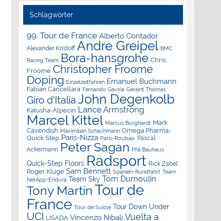
Schlagwörter
99. Tour de France
Alberto Contador
Andre Greipel
Alexander Kristoff
BMC
Bora-hansgrohe
Chris
Racing Team
Christopher Froome
Froome
Doping
Emanuel Buchmann
Einzelzeitfahren
Fabian Cancellara
Geraint Thomas
Fernando Gaviria
John Degenkolb
Giro d'Italia
Lance Armstrong
Katusha-Alpecin
Marcel Kittel
Mark
Marcus Burghardt
Cavendish
Omega Pharma-
Maximilian Schachmann
Paris-Nizza
Quick Step
Pascal
Paris-Roubaix
Peter Sagan
Ackermann
Phil Bauhaus
Radsport
Quick-Step Floors
Rick Zabel
Sam Bennett
Roger Kluge
Spanien-Rundfahrt
Team
Tom Dumoulin
Team Sky
NetApp-Endura
Tour de
Tony Martin
France
Tour Down Under
Tour de Suisse
UCI
Vuelta a
Vincenzo Nibali
USADA