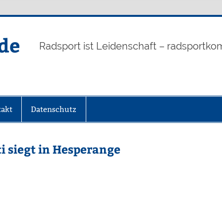
de
Radsport ist Leidenschaft – radsportko
akt
Datenschutz
i siegt in Hesperange