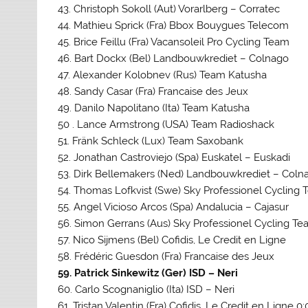
43. Christoph Sokoll (Aut) Vorarlberg – Corratec
44. Mathieu Sprick (Fra) Bbox Bouygues Telecom
45. Brice Feillu (Fra) Vacansoleil Pro Cycling Team
46. Bart Dockx (Bel) Landbouwkrediet – Colnago
47. Alexander Kolobnev (Rus) Team Katusha
48. Sandy Casar (Fra) Francaise des Jeux
49. Danilo Napolitano (Ita) Team Katusha
50 . Lance Armstrong (USA) Team Radioshack
51. Fränk Schleck (Lux) Team Saxobank
52. Jonathan Castroviejo (Spa) Euskatel – Euskadi
53. Dirk Bellemakers (Ned) Landbouwkrediet – Coln
54. Thomas Lofkvist (Swe) Sky Professionel Cycling
55. Angel Vicioso Arcos (Spa) Andalucia – Cajasur
56. Simon Gerrans (Aus) Sky Professionel Cycling T
57. Nico Sijmens (Bel) Cofidis, Le Credit en Ligne
58. Frédéric Guesdon (Fra) Francaise des Jeux
59. Patrick Sinkewitz (Ger) ISD – Neri
60. Carlo Scognaniglio (Ita) ISD – Neri
61. Tristan Valentin (Fra) Cofidis, Le Credit en Ligne 0: