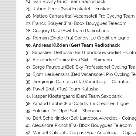
24. Ivan Rovny (Rus) Team Radioshack
25. Ruben Perez (Spa) Euskatel – Euskadi
26. Matteo Carrara (Ita) Vacansoleil Pro Cycling Team
27. Franck Bouyer (Fra) Bbox Bouygues Telecom
28. Grégory Rast (Swi) Team Radioshack
29. Romain Zingle (Fra) Cofidis, Le Credit en Ligne
30. Andreas Klöden (Ger) Team Radioshack
31. Sébastien Delfosse (Bel) Landbouwkrediet – Col
32. Alexandre Geniez (Fra) Skil – Shimano
33. Serge Pauwels (Bel) Sky Professionel Cycling Te
34. Bjorn Leukemans (Bel) Vacansoleil Pro Cycling T
35. Piergiorgio Camussa (Ita) Vorarlberg – Corratec
36. Pavel Brutt (Rus) Team Katusha
37. Kasper Klostergaard (Den) Team Saxobank
38. Arnaud Labbe (Fra) Cofidis, Le Credit en Ligne
39. Yukihiro Doi (Jpn) Skil – Shimano
40. Bert Scheirlinckx (Bel) Landbouwkrediet – Colna
41. Alexandre Pichot (Fra) Bbox Bouygues Telecom
42. Manuel Calvente Corpas (Spa) Andalucia – Cajasu