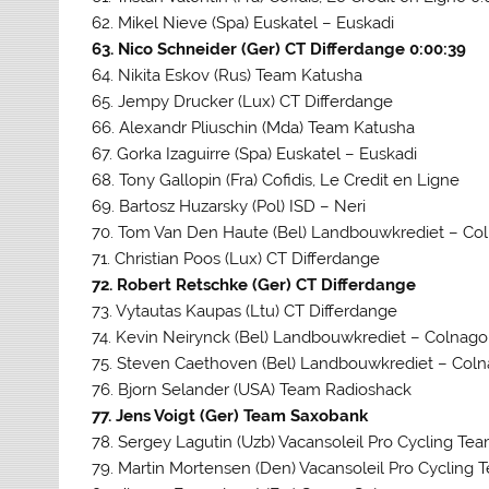
62. Mikel Nieve (Spa) Euskatel – Euskadi
63. Nico Schneider (Ger) CT Differdange 0:00:39
64. Nikita Eskov (Rus) Team Katusha
65. Jempy Drucker (Lux) CT Differdange
66. Alexandr Pliuschin (Mda) Team Katusha
67. Gorka Izaguirre (Spa) Euskatel – Euskadi
68. Tony Gallopin (Fra) Cofidis, Le Credit en Ligne
69. Bartosz Huzarsky (Pol) ISD – Neri
70. Tom Van Den Haute (Bel) Landbouwkrediet – Co
71. Christian Poos (Lux) CT Differdange
72. Robert Retschke (Ger) CT Differdange
73. Vytautas Kaupas (Ltu) CT Differdange
74. Kevin Neirynck (Bel) Landbouwkrediet – Colnago
75. Steven Caethoven (Bel) Landbouwkrediet – Col
76. Bjorn Selander (USA) Team Radioshack
77. Jens Voigt (Ger) Team Saxobank
78. Sergey Lagutin (Uzb) Vacansoleil Pro Cycling Te
79. Martin Mortensen (Den) Vacansoleil Pro Cycling 