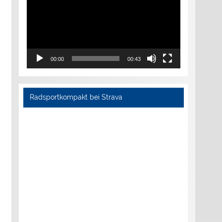
00:00
00:43
Radsportkompakt bei Strava