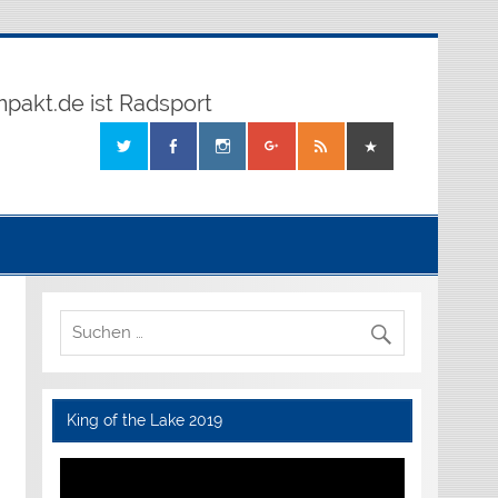
mpakt.de ist Radsport
King of the Lake 2019
Video-
Player