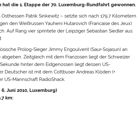
ien hat die 1. Etappe der 70. Luxemburg-Rundfahrt gewonnen.
Osthessen Patrik Sinkewitz – setzte sich nach 179,7 Kilometern
en den Weißrussen Yauheni Hutarovich (Francaise des Jeux)
ch.
Auf Rang vier sprintete der Leipziger Sebastian Siedler aus
t.
ösische Prolog-Sieger Jimmy Engoulvent (Saur-Sojasun) an
abgeben. Zeitgleich mit dem Franzosen liegt der Schweizer
e Sekunde hinter dem Eidgenossen liegt dessen US-
r Deutscher ist mit dem Cottbuser Andreas Klöden (+
der US-Mannschaft RadioShack.
 6. Juni 2010, Luxemburg)
,7 km: