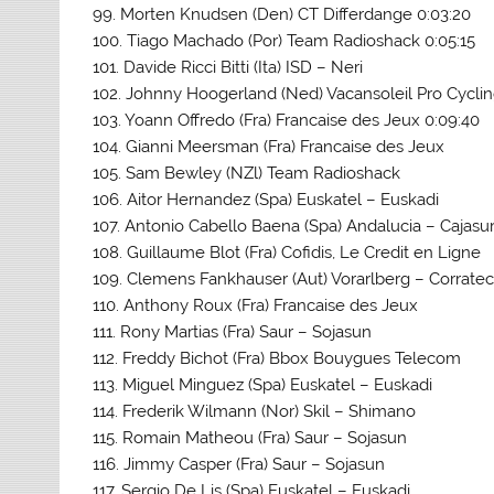
99. Morten Knudsen (Den) CT Differdange 0:03:20
100. Tiago Machado (Por) Team Radioshack 0:05:15
101. Davide Ricci Bitti (Ita) ISD – Neri
102. Johnny Hoogerland (Ned) Vacansoleil Pro Cycli
103. Yoann Offredo (Fra) Francaise des Jeux 0:09:40
104. Gianni Meersman (Fra) Francaise des Jeux
105. Sam Bewley (NZl) Team Radioshack
106. Aitor Hernandez (Spa) Euskatel – Euskadi
107. Antonio Cabello Baena (Spa) Andalucia – Cajasu
108. Guillaume Blot (Fra) Cofidis, Le Credit en Ligne
109. Clemens Fankhauser (Aut) Vorarlberg – Corrate
110. Anthony Roux (Fra) Francaise des Jeux
111. Rony Martias (Fra) Saur – Sojasun
112. Freddy Bichot (Fra) Bbox Bouygues Telecom
113. Miguel Minguez (Spa) Euskatel – Euskadi
114. Frederik Wilmann (Nor) Skil – Shimano
115. Romain Matheou (Fra) Saur – Sojasun
116. Jimmy Casper (Fra) Saur – Sojasun
117. Sergio De Lis (Spa) Euskatel – Euskadi