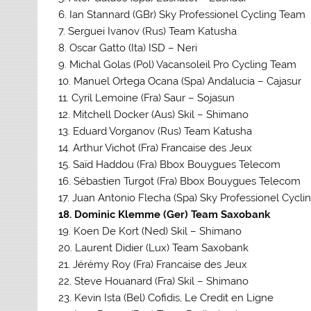
6. Ian Stannard (GBr) Sky Professionel Cycling Team
7. Serguei Ivanov (Rus) Team Katusha
8. Oscar Gatto (Ita) ISD – Neri
9. Michal Golas (Pol) Vacansoleil Pro Cycling Team
10. Manuel Ortega Ocana (Spa) Andalucia – Cajasur
11. Cyril Lemoine (Fra) Saur – Sojasun
12. Mitchell Docker (Aus) Skil – Shimano
13. Eduard Vorganov (Rus) Team Katusha
14. Arthur Vichot (Fra) Francaise des Jeux
15. Saïd Haddou (Fra) Bbox Bouygues Telecom
16. Sébastien Turgot (Fra) Bbox Bouygues Telecom
17. Juan Antonio Flecha (Spa) Sky Professionel Cycl
18. Dominic Klemme (Ger) Team Saxobank
19. Koen De Kort (Ned) Skil – Shimano
20. Laurent Didier (Lux) Team Saxobank
21. Jérémy Roy (Fra) Francaise des Jeux
22. Steve Houanard (Fra) Skil – Shimano
23. Kevin Ista (Bel) Cofidis, Le Credit en Ligne