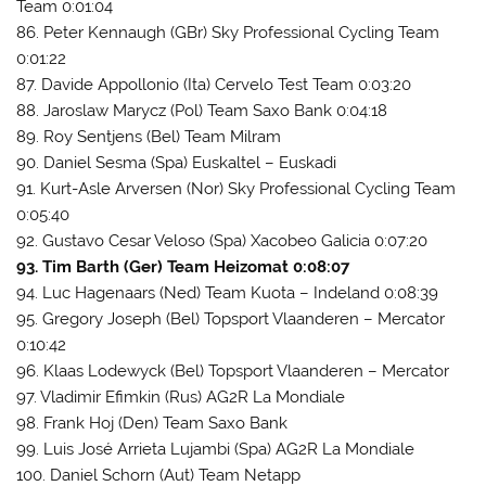
Team 0:01:04
86. Peter Kennaugh (GBr) Sky Professional Cycling Team
0:01:22
87. Davide Appollonio (Ita) Cervelo Test Team 0:03:20
88. Jaroslaw Marycz (Pol) Team Saxo Bank 0:04:18
89. Roy Sentjens (Bel) Team Milram
90. Daniel Sesma (Spa) Euskaltel – Euskadi
91. Kurt-Asle Arversen (Nor) Sky Professional Cycling Team
0:05:40
92. Gustavo Cesar Veloso (Spa) Xacobeo Galicia 0:07:20
93. Tim Barth (Ger) Team Heizomat 0:08:07
94. Luc Hagenaars (Ned) Team Kuota – Indeland 0:08:39
95. Gregory Joseph (Bel) Topsport Vlaanderen – Mercator
0:10:42
96. Klaas Lodewyck (Bel) Topsport Vlaanderen – Mercator
97. Vladimir Efimkin (Rus) AG2R La Mondiale
98. Frank Hoj (Den) Team Saxo Bank
99. Luis José Arrieta Lujambi (Spa) AG2R La Mondiale
100. Daniel Schorn (Aut) Team Netapp