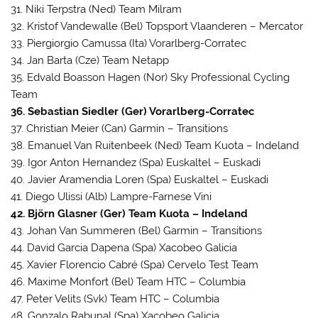
31. Niki Terpstra (Ned) Team Milram
32. Kristof Vandewalle (Bel) Topsport Vlaanderen – Mercator
33. Piergiorgio Camussa (Ita) Vorarlberg-Corratec
34. Jan Barta (Cze) Team Netapp
35. Edvald Boasson Hagen (Nor) Sky Professional Cycling
Team
36. Sebastian Siedler (Ger) Vorarlberg-Corratec
37. Christian Meier (Can) Garmin – Transitions
38. Emanuel Van Ruitenbeek (Ned) Team Kuota – Indeland
39. Igor Anton Hernandez (Spa) Euskaltel – Euskadi
40. Javier Aramendia Loren (Spa) Euskaltel – Euskadi
41. Diego Ulissi (Alb) Lampre-Farnese Vini
42. Björn Glasner (Ger) Team Kuota – Indeland
43. Johan Van Summeren (Bel) Garmin – Transitions
44. David Garcia Dapena (Spa) Xacobeo Galicia
45. Xavier Florencio Cabré (Spa) Cervelo Test Team
46. Maxime Monfort (Bel) Team HTC – Columbia
47. Peter Velits (Svk) Team HTC – Columbia
48. Gonzalo Rabunal (Spa) Xacobeo Galicia