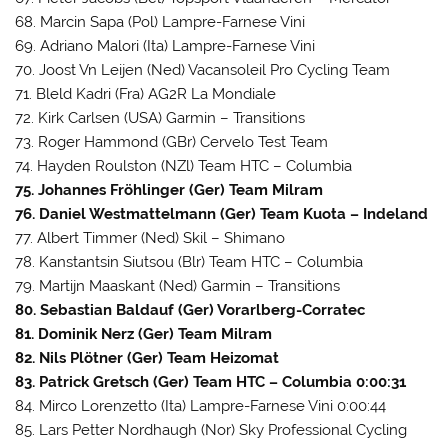
68. Marcin Sapa (Pol) Lampre-Farnese Vini
69. Adriano Malori (Ita) Lampre-Farnese Vini
70. Joost Vn Leijen (Ned) Vacansoleil Pro Cycling Team
71. Bleld Kadri (Fra) AG2R La Mondiale
72. Kirk Carlsen (USA) Garmin – Transitions
73. Roger Hammond (GBr) Cervelo Test Team
74. Hayden Roulston (NZl) Team HTC – Columbia
75. Johannes Fröhlinger (Ger) Team Milram
76. Daniel Westmattelmann (Ger) Team Kuota – Indeland
77. Albert Timmer (Ned) Skil – Shimano
78. Kanstantsin Siutsou (Blr) Team HTC – Columbia
79. Martijn Maaskant (Ned) Garmin – Transitions
80. Sebastian Baldauf (Ger) Vorarlberg-Corratec
81. Dominik Nerz (Ger) Team Milram
82. Nils Plötner (Ger) Team Heizomat
83. Patrick Gretsch (Ger) Team HTC – Columbia 0:00:31
84. Mirco Lorenzetto (Ita) Lampre-Farnese Vini 0:00:44
85. Lars Petter Nordhaugh (Nor) Sky Professional Cycling