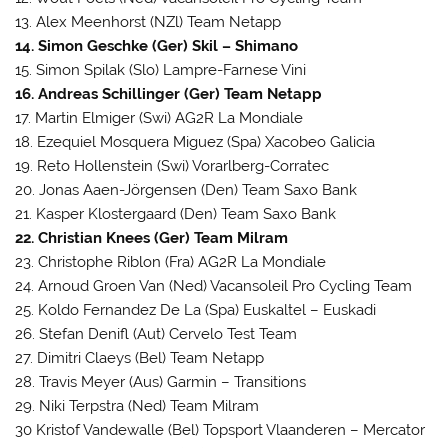
13. Alex Meenhorst (NZl) Team Netapp
14. Simon Geschke (Ger) Skil – Shimano
15. Simon Spilak (Slo) Lampre-Farnese Vini
16. Andreas Schillinger (Ger) Team Netapp
17. Martin Elmiger (Swi) AG2R La Mondiale
18. Ezequiel Mosquera Miguez (Spa) Xacobeo Galicia
19. Reto Hollenstein (Swi) Vorarlberg-Corratec
20. Jonas Aaen-Jörgensen (Den) Team Saxo Bank
21. Kasper Klostergaard (Den) Team Saxo Bank
22. Christian Knees (Ger) Team Milram
23. Christophe Riblon (Fra) AG2R La Mondiale
24. Arnoud Groen Van (Ned) Vacansoleil Pro Cycling Team
25. Koldo Fernandez De La (Spa) Euskaltel – Euskadi
26. Stefan Denifl (Aut) Cervelo Test Team
27. Dimitri Claeys (Bel) Team Netapp
28. Travis Meyer (Aus) Garmin – Transitions
29. Niki Terpstra (Ned) Team Milram
30 Kristof Vandewalle (Bel) Topsport Vlaanderen – Mercator