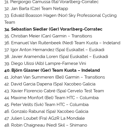
31. Piergiorgio Camussa (Ita) Vorarlberg-Corratec
32. Jan Barta (Cze) Team Netapp
33. Edvald Boasson Hagen (Nor) Sky Professional Cycling
Team
34. Sebastian Siedler (Ger) Vorarlberg-Corratec
35. Christian Meier (Can) Garmin – Transitions
36. Emanuel Van Ruitenbeek (Ned) Team Kuota – Indeland
37. Igor Anton Hernandez (Spa) Euskaltel – Euskadi
38. Javier Aramendia Loren (Spa) Euskaltel – Euskadi
39. Diego Ulissi (Alb) Lampre-Farnese Vini
40. Björn Glasner (Ger) Team Kuota – Indeland
41. Johan Van Summeren (Bel) Garmin – Transitions
42. David Garcia Dapena (Spa) Xacobeo Galicia
43. Xavier Florencio Cabré (Spa) Cervelo Test Team
44. Maxime Monfort (Bel) Team HTC – Columbia
45. Peter Velits (Svk) Team HTC – Columbia
46. Gonzalo Rabunal (Spa) Xacobeo Galicia
47. Julien Loubet (Fra) AG2R La Mondiale
48. Robin Chaigneau (Ned) Skil – Shimano