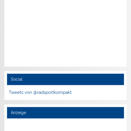
Social
Tweets von @radsportkompakt
Anzeige