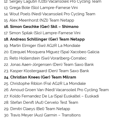
12. Sergey Lagutin (Uzb) Vacansoleil Pro Cycling Team
13. Grega Bole (Slo) Lampre-Farnese Vini
14. Wout Poels (Ned) Vacansoleil Pro Cycling Team
15. Alex Meenhorst (NZl) Team Netapp
16. Simon Geschke (Ger) Skil – Shimano
17. Simon Spilak (Slo) Lampre-Farnese Vini
18. Andreas Schillinger (Ger) Team Netapp
19. Martin Elmiger (Swi) AG2R La Mondiale
20. Ezequiel Mosquera Miguez (Spa) Xacobeo Galicia
21. Reto Hollenstein (Swi) Vorarlberg-Corratec
22. Jonas Aaen-Jörgensen (Den) Team Saxo Bank
23. Kasper Klostergaard (Den) Team Saxo Bank
24. Christian Knees (Ger) Team Milram
25. Christophe Riblon (Fra) AG2R La Mondiale
26. Arnoud Groen Van (Ned) Vacansoleil Pro Cycling Team
27. Koldo Fernandez De La (Spa) Euskaltel – Euskadi
28. Stefan Denifl (Aut) Cervelo Test Team
29. Dimitri Claeys (Bel) Team Netapp
30. Travis Meyer (Aus) Garmin – Transitions