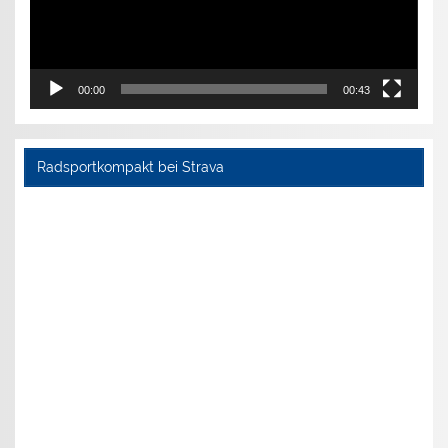
00:00
00:43
Radsportkompakt bei Strava