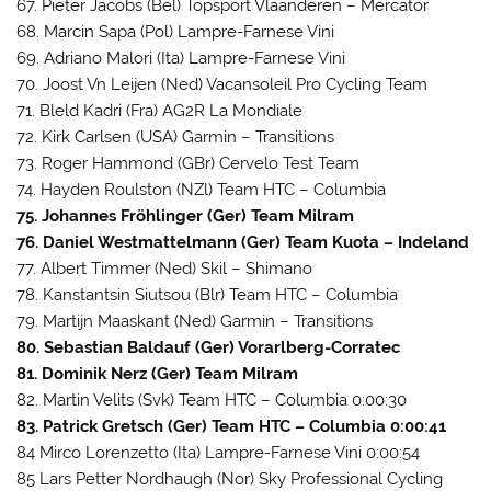
67. Pieter Jacobs (Bel) Topsport Vlaanderen – Mercator
68. Marcin Sapa (Pol) Lampre-Farnese Vini
69. Adriano Malori (Ita) Lampre-Farnese Vini
70. Joost Vn Leijen (Ned) Vacansoleil Pro Cycling Team
71. Bleld Kadri (Fra) AG2R La Mondiale
72. Kirk Carlsen (USA) Garmin – Transitions
73. Roger Hammond (GBr) Cervelo Test Team
74. Hayden Roulston (NZl) Team HTC – Columbia
75. Johannes Fröhlinger (Ger) Team Milram
76. Daniel Westmattelmann (Ger) Team Kuota – Indeland
77. Albert Timmer (Ned) Skil – Shimano
78. Kanstantsin Siutsou (Blr) Team HTC – Columbia
79. Martijn Maaskant (Ned) Garmin – Transitions
80. Sebastian Baldauf (Ger) Vorarlberg-Corratec
81. Dominik Nerz (Ger) Team Milram
82. Martin Velits (Svk) Team HTC – Columbia 0:00:30
83. Patrick Gretsch (Ger) Team HTC – Columbia 0:00:41
84 Mirco Lorenzetto (Ita) Lampre-Farnese Vini 0:00:54
85 Lars Petter Nordhaugh (Nor) Sky Professional Cycling