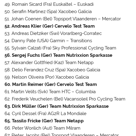
49. Romain Sicard (Fra) Euskaltel – Euskadi
50. Serafin Martinez (Spa) Xacobeo Galicia
51. Johan Coenen (Bel) Topsport Vlaanderen – Mercator
52. Andreas Klier (Ger) Cervelo Test Team
53. Andreas Dietziker (Swi) Vorarlberg-Corratec
54. Danny Pate (USA) Garmin – Transitions
55. Sylvain Calzati (Fra) Sky Professional Cycling Team
56. Sergej Fuchs (Ger) Team Nutrixxion Sparkasse
57. Alexander Gottfried (Kaz) Team Netapp
58. Delio Ferandez Cruz (Spa) Xacobeo Galicia
59. Nelson Oliveira (Por) Xacobeo Galicia
60. Martin Reimer (Ger) Cervelo Test Team
61. Martin Velits (Svk) Team HTC – Columbia
62. Frederik Veuchelen (Bel) Vacansoleil Pro Cycling Team
63. Dirk Müller (Ger) Team Nutrixxion Sparkasse
64. Cyril Dessel (Fra) AG2R La Mondiale
65. Tassilo Fricke (Ger) Team Netapp
66. Peter Worilich (Aut) Team Milram
67. Pieter Jacobs (Bel) Topsport Vlaanderen – Mercator