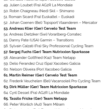
49. Julien Loubet (Fra) AG2R La Mondiale
50. Robin Chaigneau (Ned) Skil – Shimano
51. Romain Sicard (Fra) Euskaltel – Euskadi
52. Johan Coenen (Bel) Topsport Vlaanderen – Mercator
53. Andreas Klier (Ger) Cervelo Test Team
54. Andreas Dietziker (Swi) Vorarlberg-Corratec
55. Danny Pate (USA) Garmin – Transitions
56. Sylvain Calzati (Fra) Sky Professional Cycling Team
57. Sergej Fuchs (Ger) Team Nutrixxion Sparkasse
58. Alexander Gottfried (Kaz) Team Netapp
59. Delio Ferandez Cruz (Spa) Xacobeo Galicia
60. Nelson Oliveira (Por) Xacobeo Galicia
61. Martin Reimer (Ger) Cervelo Test Team
62. Frederik Veuchelen (Bel) Vacansoleil Pro Cycling Team
63. Dirk Müller (Ger) Team Nutrixxion Sparkasse
64. Cyril Dessel (Fra) AG2R La Mondiale
65. Tassilo Fricke (Ger) Team Netapp
66. Peter Worilich (Aut) Team Milram