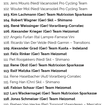
101. Jens Mouris (Ned) Vacansoleil Pro Cycling Team
102. Wouter Mol (Ned) Vacansoleil Pro Cycling Team
103. Kim Lachmann (Ger) Team Nutrixxion Sparkasse
104. Robert Wagner (Ger) Skil – Shimano
105. René Weissinger (Ger) Vorarlberg-Corratec
106. Alexander Krieger (Ger) Team Heizomat
107. Angelo Furlan (Ita) Lampre-Farnese Vini
108. Ricardo Van Der Velde (Ned) Garmin – Transitions
109. Alexander Grad (Ger) Team Kuota – Indeland
110. Felix Rinker (Ger) Team Heizomat
111. Piet Rooijakkers (Ned) Skil – Shimano
112. Rene Obst (Ger) Team Nutrixxion Sparkasse
113. Ralf Matzka (Ger) Team Heizomat
114. Rene Haselbacher (Aut) Vorarlberg-Corratec
115. Feng Han (Chn) Skil – Shimano
116. Fabian Schaar (Ger) Team Heizomat
117. Lars Wackernagel (Ger) Team Nutrixxion Sparkasse
118. Jonas Schmeiser (Ger) Team Heizomat
119. Preben Van Hecke (Bel) Topsport Vlaanderen – Mercator