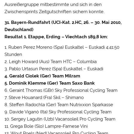
Ausreißergruppe mitbestimmte und sich in den
Zwischensprints Zeitgutschriften sichern konnte.
31. Bayern-Rundfahrt (UCI-Kat. 2.HC, 26. – 30. Mai 2010,
Deutschland)
Resultat 1. Etappe, Erding – Viechtach 189,8 km:
1. Ruben Perez Moreno (Spa) Euskaltel – Euskadi 4:41:50
Stunden
2. Leigh Howard (Aus) Team HTC – Columbia
3. Pablo Urtasun Perez (Spa) Euskaltel – Euskadi
4. Gerald Ciolek (Ger) Team Milram
5. Dominik Klemme (Ger) Team Saxo Bank
6. Geraint Thomas (GBr) Sky Professional Cycling Team
7. Steve Houanard (Fra) Skil – Shimano
8. Steffen Radochla (Ger) Team Nutrixxion Sparkasse
9. Davide Viganò (Ita) Sky Professional Cycling Team
10. Sergey Lagutin (Uzb) Vacansoleil Pro Cycling Team
11. Grega Bole (Slo) Lampre-Farnese Vini
12. Wout Poels (Ned) Vacansoleil Pro Cycling Team