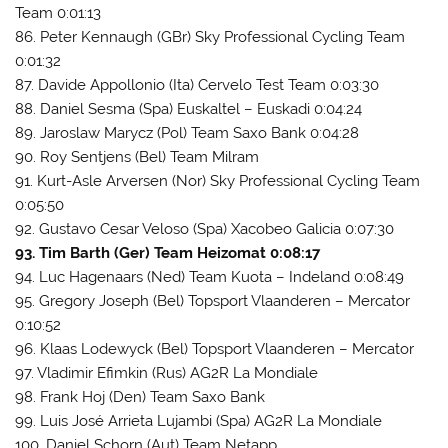
Team 0:01:13
86. Peter Kennaugh (GBr) Sky Professional Cycling Team
0:01:32
87. Davide Appollonio (Ita) Cervelo Test Team 0:03:30
88. Daniel Sesma (Spa) Euskaltel – Euskadi 0:04:24
89. Jaroslaw Marycz (Pol) Team Saxo Bank 0:04:28
90. Roy Sentjens (Bel) Team Milram
91. Kurt-Asle Arversen (Nor) Sky Professional Cycling Team
0:05:50
92. Gustavo Cesar Veloso (Spa) Xacobeo Galicia 0:07:30
93. Tim Barth (Ger) Team Heizomat 0:08:17
94. Luc Hagenaars (Ned) Team Kuota – Indeland 0:08:49
95. Gregory Joseph (Bel) Topsport Vlaanderen – Mercator
0:10:52
96. Klaas Lodewyck (Bel) Topsport Vlaanderen – Mercator
97. Vladimir Efimkin (Rus) AG2R La Mondiale
98. Frank Hoj (Den) Team Saxo Bank
99. Luis José Arrieta Lujambi (Spa) AG2R La Mondiale
100. Daniel Schorn (Aut) Team Netapp