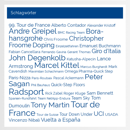
Schlagwörter
99. Tour de France
Alberto Contador
Alexander Kristoff
Andre Greipel
Bora-
BMC Racing Team
hansgrohe
Christopher
Chris Froome
Doping
Froome
Emanuel Buchmann
Einzelzeitfahren
Giro d'Italia
Fabian Cancellara
Geraint Thomas
Fernando Gaviria
John Degenkolb
Lance
Katusha-Alpecin
Marcel Kittel
Armstrong
Mark
Marcus Burghardt
Cavendish
Omega Pharma-Quick Step
Maximilian Schachmann
Peter
Paris-Nizza
Pascal Ackermann
Paris-Roubaix
Sagan
Quick-Step Floors
Phil Bauhaus
Radsport
Sam Bennett
Roger Kluge
Rick Zabel
Tom
Team Sky
Spanien-Rundfahrt
Team NetApp-Endura
Tour de
Tony Martin
Dumoulin
France
UCI
Tour Down Under
USADA
Tour de Suisse
Vuelta a España
Vincenzo Nibali