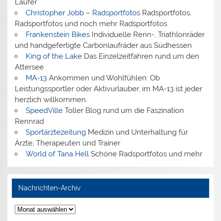
Läufer
Christopher Jobb – Radsportfotos
Radsportfotos,
Radsportfotos und noch mehr Radsportfotos
Frankenstein Bikes
Individuelle Renn-, Triathlonräder
und handgefertigte Carbonlaufräder aus Südhessen
King of the Lake
Das Einzelzeitfahren rund um den
Attersee
MA-13
Ankommen und Wohlfühlen: Ob
Leistungssportler oder Aktivurlauber, im MA-13 ist jeder
herzlich willkommen.
SpeedVille
Toller Blog rund um die Faszination
Rennrad
Sportärztezeitung
Medizin und Unterhaltung für
Ärzte, Therapeuten und Trainer
World of Tana Hell
Schöne Radsportfotos und mehr
Nachrichten-Archiv
Nachrichten-
Archiv