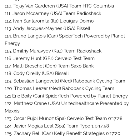
110. Tejay Van Garderen (USA) Team HTC-Columbia
111. Jason Mccartney (USA) Team Radioshack
112. Ivan Santaromita (Ita) Liquigas-Doimo
113. Andy Jacques-Maynes (USA) Bissell
114. Bruno Langlois (Can) SpiderTech Powered by Planet
Energy
115. Dmitriy Muravyev (Kaz) Team Radioshack
116. Jeremy Hunt (GBr) Cervelo Test Team
117. Matti Breschel (Den) Team Saxo Bank
118. Cody O’reilly (USA) Bissell
119. Sebastian Langeveld (Ned) Rabobank Cycling Team
120. Thomas Leezer (Ned) Rabobank Cycling Team
121 Eric Boily (Can) SpiderTech Powered by Planet Energy
122. Matthew Crane (USA) Unitedhealthcare Presented by
Maxxis
123. Oscar Pujol Munoz (Spa) Cervelo Test Team 0:17:28
124. Javier Megias Leal (Spa) Team Type 1 0:17:58
125. Zachary Bell (Can) Kelly Benefit Strategies 0:17:20