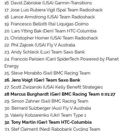
16. David Zabriskie (USA) Garmin-Transitions
17. Jose Luis Rubiera Vigil (Spa) Team Radioshack
18. Lance Armstrong (USA) Team Radioshack
19. Francesco Bellotti (Ita) Liquigas-Doimo
20. Lars Ytting Bak (Den) Team HTC-Columbia
21. Christopher Horner (USA) Team Radioshack
22. Phil Zajicek (USA) Fly V Australia
23. Andy Schleck (Lux) Team Saxo Bank
24. Francois Parisien (Can) SpiderTech Powered by Planet
Energy
25. Steve Morabito (Swi) BMC Racing Team
26. Jens Voigt (Ger) Team Saxo Bank
27. Scott Zwizanski (USA) Kelly Benefit Strategies
28 Marcus Burghardt (Ger) BMC Racing Team 0:01:27
29. Simon Zahner (Swi) BMC Racing Team
30. Bernard Sulzberger (Aus) Fly V Australia
31. Valeriy Kobzarenko (Ukr) Team Type 1
32. Tony Martin (Ger) Team HTC-Columbia
33. Stef Clement (Ned) Rabobank Cycling Team