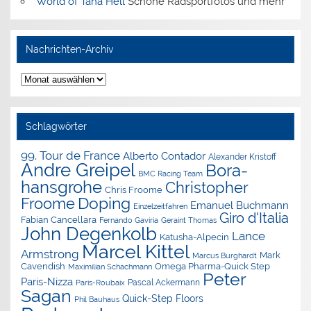
World of Tana Hell
Schöne Radsportfotos und mehr
Nachrichten-Archiv
Nachrichten-
Archiv
Schlagwörter
99. Tour de France
Alberto Contador
Alexander Kristoff
Andre Greipel
Bora-
BMC Racing Team
hansgrohe
Christopher
Chris Froome
Doping
Froome
Emanuel Buchmann
Einzelzeitfahren
Giro d'Italia
Fabian Cancellara
Geraint Thomas
Fernando Gaviria
John Degenkolb
Lance
Katusha-Alpecin
Marcel Kittel
Armstrong
Mark
Marcus Burghardt
Cavendish
Omega Pharma-Quick Step
Maximilian Schachmann
Peter
Paris-Nizza
Pascal Ackermann
Paris-Roubaix
Sagan
Quick-Step Floors
Phil Bauhaus