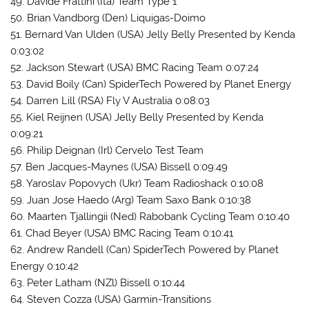
49. Davide Frattini (Ita) Team Type 1
50. Brian Vandborg (Den) Liquigas-Doimo
51. Bernard Van Ulden (USA) Jelly Belly Presented by Kenda
0:03:02
52. Jackson Stewart (USA) BMC Racing Team 0:07:24
53. David Boily (Can) SpiderTech Powered by Planet Energy
54. Darren Lill (RSA) Fly V Australia 0:08:03
55. Kiel Reijnen (USA) Jelly Belly Presented by Kenda
0:09:21
56. Philip Deignan (Irl) Cervelo Test Team
57. Ben Jacques-Maynes (USA) Bissell 0:09:49
58. Yaroslav Popovych (Ukr) Team Radioshack 0:10:08
59. Juan Jose Haedo (Arg) Team Saxo Bank 0:10:38
60. Maarten Tjallingii (Ned) Rabobank Cycling Team 0:10:40
61. Chad Beyer (USA) BMC Racing Team 0:10:41
62. Andrew Randell (Can) SpiderTech Powered by Planet
Energy 0:10:42
63. Peter Latham (NZl) Bissell 0:10:44
64. Steven Cozza (USA) Garmin-Transitions