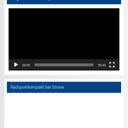
Video-
Player
00:00
00:43
Radsportkompakt bei Strava