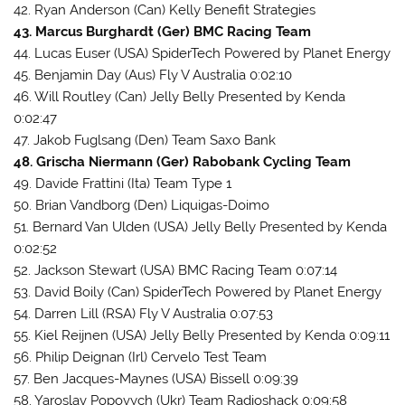
42. Ryan Anderson (Can) Kelly Benefit Strategies
43. Marcus Burghardt (Ger) BMC Racing Team
44. Lucas Euser (USA) SpiderTech Powered by Planet Energy
45. Benjamin Day (Aus) Fly V Australia 0:02:10
46. Will Routley (Can) Jelly Belly Presented by Kenda
0:02:47
47. Jakob Fuglsang (Den) Team Saxo Bank
48. Grischa Niermann (Ger) Rabobank Cycling Team
49. Davide Frattini (Ita) Team Type 1
50. Brian Vandborg (Den) Liquigas-Doimo
51. Bernard Van Ulden (USA) Jelly Belly Presented by Kenda
0:02:52
52. Jackson Stewart (USA) BMC Racing Team 0:07:14
53. David Boily (Can) SpiderTech Powered by Planet Energy
54. Darren Lill (RSA) Fly V Australia 0:07:53
55. Kiel Reijnen (USA) Jelly Belly Presented by Kenda 0:09:11
56. Philip Deignan (Irl) Cervelo Test Team
57. Ben Jacques-Maynes (USA) Bissell 0:09:39
58. Yaroslav Popovych (Ukr) Team Radioshack 0:09:58