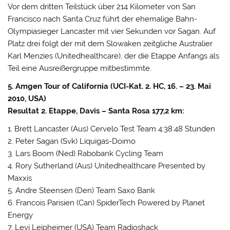
Vor dem dritten Teilstück über 214 Kilometer von San
Francisco nach Santa Cruz führt der ehemalige Bahn-
Olympiasieger Lancaster mit vier Sekunden vor Sagan. Auf
Platz drei folgt der mit dem Slowaken zeitgliche Australier
Karl Menzies (Unitedhealthcare), der die Etappe Anfangs als
Teil eine Ausreißergruppe mitbestimmte.
5. Amgen Tour of California (UCI-Kat. 2. HC, 16. – 23. Mai
2010, USA)
Resultat 2. Etappe, Davis – Santa Rosa 177,2 km:
1. Brett Lancaster (Aus) Cervelo Test Team 4:38:48 Stunden
2. Peter Sagan (Svk) Liquigas-Doimo
3. Lars Boom (Ned) Rabobank Cycling Team
4. Rory Sutherland (Aus) Unitedhealthcare Presented by
Maxxis
5. Andre Steensen (Den) Team Saxo Bank
6. Francois Parisien (Can) SpiderTech Powered by Planet
Energy
7. Levi Leipheimer (USA) Team Radioshack