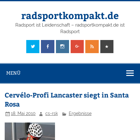
radsportkompakt.de
Radsport ist Leidenschaft – radsportkompakt.de ist
Radsport
MENÜ
Cervélo-Profi Lancaster siegt in Santa
Rosa
18. Mai 2010
cs-rsk
Ergebnisse