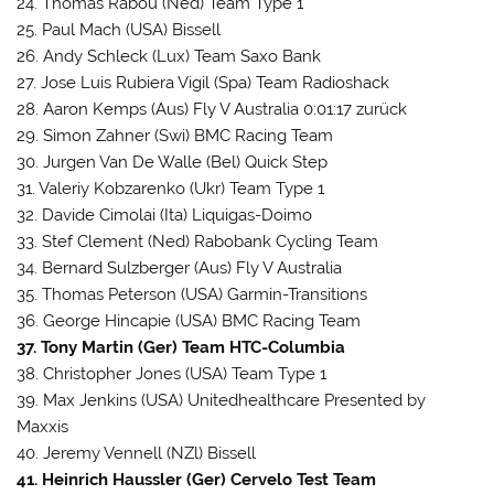
24. Thomas Rabou (Ned) Team Type 1
25. Paul Mach (USA) Bissell
26. Andy Schleck (Lux) Team Saxo Bank
27. Jose Luis Rubiera Vigil (Spa) Team Radioshack
28. Aaron Kemps (Aus) Fly V Australia 0:01:17 zurück
29. Simon Zahner (Swi) BMC Racing Team
30. Jurgen Van De Walle (Bel) Quick Step
31. Valeriy Kobzarenko (Ukr) Team Type 1
32. Davide Cimolai (Ita) Liquigas-Doimo
33. Stef Clement (Ned) Rabobank Cycling Team
34. Bernard Sulzberger (Aus) Fly V Australia
35. Thomas Peterson (USA) Garmin-Transitions
36. George Hincapie (USA) BMC Racing Team
37. Tony Martin (Ger) Team HTC-Columbia
38. Christopher Jones (USA) Team Type 1
39. Max Jenkins (USA) Unitedhealthcare Presented by
Maxxis
40. Jeremy Vennell (NZl) Bissell
41. Heinrich Haussler (Ger) Cervelo Test Team