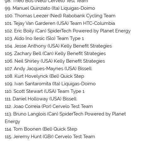
98. Theo Bos (Ned) Cervelo Test Team
99. Manuel Quinziato (Ita) Liquigas-Doimo
100. Thomas Leezer (Ned) Rabobank Cycling Team
101. Tejay Van Garderen (USA) Team HTC-Columbia
102. Eric Boily (Can) SpiderTech Powered by Planet Energy
103. Aldo Ino Ilesic (Slo) Team Type 1
104. Jesse Anthony (USA) Kelly Benefit Strategies
105. Zachary Bell (Can) Kelly Benefit Strategies
106. Neil Shirley (USA) Kelly Benefit Strategies
107. Andy Jacques-Maynes (USA) Bissell
108. Kurt Hovelynck (Bel) Quick Step
109. Ivan Santaromita (Ita) Liquigas-Doimo
110. Scott Stewart (USA) Team Type 1
111. Daniel Holloway (USA) Bissell
112. Joao Correia (Por) Cervelo Test Team
113. Bruno Langlois (Can) SpiderTech Powered by Planet
Energy
114. Tom Boonen (Bel) Quick Step
115. Jeremy Hunt (GBr) Cervelo Test Team