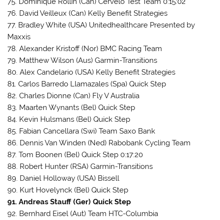
75. Dominique Rollin (Can) Cervelo Test Team 0:15:02
76. David Veilleux (Can) Kelly Benefit Strategies
77. Bradley White (USA) Unitedhealthcare Presented by
Maxxis
78. Alexander Kristoff (Nor) BMC Racing Team
79. Matthew Wilson (Aus) Garmin-Transitions
80. Alex Candelario (USA) Kelly Benefit Strategies
81. Carlos Barredo Llamazales (Spa) Quick Step
82. Charles Dionne (Can) Fly V Australia
83. Maarten Wynants (Bel) Quick Step
84. Kevin Hulsmans (Bel) Quick Step
85. Fabian Cancellara (Swi) Team Saxo Bank
86. Dennis Van Winden (Ned) Rabobank Cycling Team
87. Tom Boonen (Bel) Quick Step 0:17:20
88. Robert Hunter (RSA) Garmin-Transitions
89. Daniel Holloway (USA) Bissell
90. Kurt Hovelynck (Bel) Quick Step
91. Andreas Stauff (Ger) Quick Step
92. Bernhard Eisel (Aut) Team HTC-Columbia