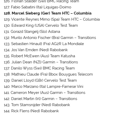
126. Florian Stalder (Swi) BMC Racing Team
127. Fabio Sabatini (Ita) Liquigas-Doimo
128. Marcel Sieberg (Ger) Team HTC – Columbia
129. Vicente Reynes Mimo (Spa) Team HTC – Columbia
130. Edward King (USA) Cervelo Test Team
131. Gorazd Stangelj (Slo) Astana
132. Murilo Antonio Fischer (Bra) Garmin – Transitions
133. Sebastien Hinault (Fra) AG2R La Mondiale
134. Jos Van Emden (Ned) Rabobank
135. Robert McEwen (Aus) Team Katusha
136. Julian Dean (NZl) Garmin – Transitions
137. Danilo Wyss (Swi) BMC Racing Team
138. Mathieu Claude (Fra) Bbox Bouygues Telecom
139. Daniel Lloyd (GBr) Cervelo Test Team
140. Marco Marzano (Ita) Lampre-Farnese Vini
141. Cameron Meyer (Aus) Garmin – Transitions
142. Daniel Martin (Irl) Garmin – Transitions
143. Tom Stamsnijder (Ned) Rabobank
144. Rick Flens (Ned) Rabobank