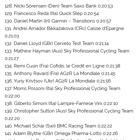
128. Nicki Sörensen (Den) Team Saxo Bank 0:20:53
129. Francesco Reda (Ita) Quick Step 0:20:54
130. Daniel Martin (Irl) Garmin – Transitions 0:20:57
131. Andrei Amador Bikkazakova (CRc) Caisse d’Epargne
0:21:03
132. Daniel Lloyd (GBr) Cervelo Test Team 0:21:14
133. Mathew Hayman (Aus) Sky Professional Cycling Team
0:21:27
134. Remi Cusin (Fra) Cofidis, le Credit en Ligne 0:21:38
135. Anthony Ravard (Fra) AG2R La Mondiale 0:21:45
136. Yuriy Krivtsov (Ukr) AG2R La Mondiale 0:21:56
137. Morris Possoni (Ita) Sky Professional Cycling Team
0:22:00
138. Gilberto Simoni (Ita) Lampre-Farnese Vini 0:22:10
139. Christopher Sutton (Aus) Sky Professional Cycling Team
0:22:20
140. Michael Schär (Swi) BMC Racing Team 0:22:22
141. Adam Blythe (GBr) Omega Pharma-Lotto 0:22:26