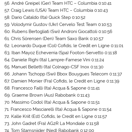
56. André Greipel (Ger) Team HTC – Columbia 0:10:41
57. Craig Lewis (USA) Team HTC – Columbia 0:10:43
58. Dario Cataldo (Ita) Quick Step 0:10:52
59. Volodymir Gustov (Ukr) Cervelo Test Team 0:10:53
60. Rubens Bertogliati (Swi) Androni Giocattoli 0:10:56
61. Chris Sörensen (Den) Team Saxo Bank 0:10:57
62. Leonardo Duque (Col) Cofidis, le Credit en Ligne 0:11:01
63. Iban Mayoz Echeverria (Spa) Footon-Servetto 0:11:18
64. Daniele Righi (Ita) Lampre-Farnese Vini 0:11:24
65. Manuel Belletti (Ita) Colnago-CSF Inox 0:11:30
66. Johann Tschopp (Swi) Bbox Bouygues Telecom 0:11:37
67. Damien Monier (Fra) Cofidis, le Credit en Ligne 0:11:39
68. Francesco Failli (Ita) Acqua & Sapone 0:11:41
69. Graeme Brown (Aus) Rabobank 0:11:43
70. Massimo Codol (Ita) Acqua & Sapone 0:11:51
71. Francesco Masciarelli (Ita) Acqua & Sapone 0:11:54
72. Kalle Kriit (Est) Cofidis, le Credit en Ligne 0:11:57
73. John Gadret (Fra) AG2R La Mondiale 0:11:58
74. Tom Stamsnijder (Ned) Rabobank 0:12:00