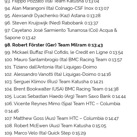
93. Filippo Pozzato (Ita) Team Katusha 0:13:04
94. Alan Marangoni (Ita) Colnago-CSF Inox 0:13:07
95. Alexsandr Dyachenko (Kaz) Astana 0:13:28
96. Steven Kruijswijk (Ned) Rabobank 0:13:37
97. Cayetano José Sarmiento Tunarrosa (Col) Acqua &
Sapone 0:13:42
98. Robert Förster (Ger) Team Milram 0:13:43
99. Mickael Buffaz (Fra) Cofidis, le Credit en Ligne 0:13:54
100. Mauro Santambrogio (Ita) BMC Racing Team 0:13:57
101. Tiziano dall’Antonia (Ita) Liquigas-Doimo
102. Alessandro Vanotti (Ita) Liquigas-Doimo 0:14:16
103. Serguei Klimov (Rus) Team Katusha 0:14:21
104. Brent Bookwalter (USA) BMC Racing Team 0:14:38
105. Lucas Sebastian Haedo (Arg) Team Saxo Bank 0:14:44
106. Vicente Reynes Mimo (Spa) Team HTC – Columbia
0:14:46
107. Matthew Goss (Aus) Team HTC – Columbia 0:14:47
108. Robert McEwen (Aus) Team Katusha 0:15:05
109. Marco Velo (Ita) Quick Step 0:15:29