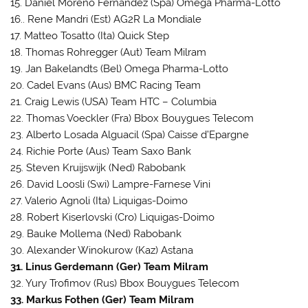
15. Daniel Moreno Fernandez (Spa) Omega Pharma-Lotto
16.. Rene Mandri (Est) AG2R La Mondiale
17. Matteo Tosatto (Ita) Quick Step
18. Thomas Rohregger (Aut) Team Milram
19. Jan Bakelandts (Bel) Omega Pharma-Lotto
20. Cadel Evans (Aus) BMC Racing Team
21. Craig Lewis (USA) Team HTC – Columbia
22. Thomas Voeckler (Fra) Bbox Bouygues Telecom
23. Alberto Losada Alguacil (Spa) Caisse d’Epargne
24. Richie Porte (Aus) Team Saxo Bank
25. Steven Kruijswijk (Ned) Rabobank
26. David Loosli (Swi) Lampre-Farnese Vini
27. Valerio Agnoli (Ita) Liquigas-Doimo
28. Robert Kiserlovski (Cro) Liquigas-Doimo
29. Bauke Mollema (Ned) Rabobank
30. Alexander Winokurow (Kaz) Astana
31. Linus Gerdemann (Ger) Team Milram
32. Yury Trofimov (Rus) Bbox Bouygues Telecom
33. Markus Fothen (Ger) Team Milram