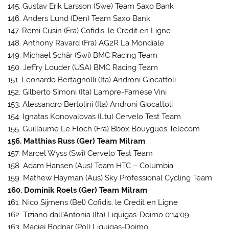
145. Gustav Erik Larsson (Swe) Team Saxo Bank
146. Anders Lund (Den) Team Saxo Bank
147. Remi Cusin (Fra) Cofidis, le Credit en Ligne
148. Anthony Ravard (Fra) AG2R La Mondiale
149. Michael Schär (Swi) BMC Racing Team
150. Jeffry Louder (USA) BMC Racing Team
151. Leonardo Bertagnolli (Ita) Androni Giocattoli
152. Gilberto Simoni (Ita) Lampre-Farnese Vini
153. Alessandro Bertolini (Ita) Androni Giocattoli
154. Ignatas Konovalovas (Ltu) Cervelo Test Team
155. Guillaume Le Floch (Fra) Bbox Bouygues Telecom
156. Matthias Russ (Ger) Team Milram
157. Marcel Wyss (Swi) Cervelo Test Team
158. Adam Hansen (Aus) Team HTC – Columbia
159. Mathew Hayman (Aus) Sky Professional Cycling Team
160. Dominik Roels (Ger) Team Milram
161. Nico Sijmens (Bel) Cofidis, le Credit en Ligne
162. Tiziano dall’Antonia (Ita) Liquigas-Doimo 0:14:09
163. Maciej Bodnar (Pol) Liquigas-Doimo