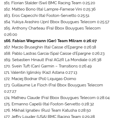
161. Florian Stalder (Swi) BMC Racing Team 0:25:20
162. Matteo Bono (Ita) Lampre-Farnese Vini 0:25:36
163. Eros Capecchi (Ita) Footon-Servetto 0:25:51
164. Yukiya Arashiro (Jpn) Bbox Bouygues Telecom 0:25:57
165. Anthony Charteau (Fra) Bbox Bouygues Telecom
0:26:00
166. Fabian Wegmann (Ger) Team Milram 0:26:07
167. Marzio Bruseghin (Ita) Caisse d’Epargne 0:26:18
168. Pablo Lastras Garcia (Spa) Caisse d’Epargne 0:26:23
169. Sebastien Hinault (Fra) AG2R La Mondiale 0:26:38
170. Svein Tuft (Can) Garmin – Transitions 0:26:49
171. Valentin Iglinskiy (Kaz) Astana 0:27:13
172. Maciej Bodnar (Pol) Liquigas-Doimo
173. Guillaume Le Floch (Fra) Bbox Bouygues Telecom
0:27:27
174. Mathieu Claude (Fra) Bbox Bouygues Telecom 0:28:04
175. Ermanno Capelli (Ita) Footon-Servetto 0:28:32
176. Mikhail Ignatiev (Rus) Team Katusha 0:28:50
177. Jeffry Louder (USA) BMC Racing Team 0:29:28