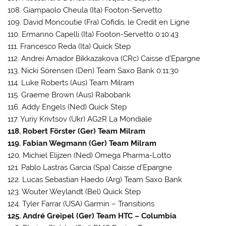
108. Giampaolo Cheula (Ita) Footon-Servetto
109. David Moncoutie (Fra) Cofidis, le Credit en Ligne
110. Ermanno Capelli (Ita) Footon-Servetto 0:10:43
111. Francesco Reda (Ita) Quick Step
112. Andrei Amador Bikkazakova (CRc) Caisse d’Epargne
113. Nicki Sörensen (Den) Team Saxo Bank 0:11:30
114. Luke Roberts (Aus) Team Milram
115. Graeme Brown (Aus) Rabobank
116. Addy Engels (Ned) Quick Step
117. Yuriy Krivtsov (Ukr) AG2R La Mondiale
118. Robert Förster (Ger) Team Milram
119. Fabian Wegmann (Ger) Team Milram
120. Michiel Elijzen (Ned) Omega Pharma-Lotto
121. Pablo Lastras Garcia (Spa) Caisse d’Epargne
122. Lucas Sebastian Haedo (Arg) Team Saxo Bank
123. Wouter Weylandt (Bel) Quick Step
124. Tyler Farrar (USA) Garmin – Transitions
125. André Greipel (Ger) Team HTC – Columbia