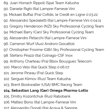
89. Juan Horrach Rippoll (Spa) Team Katusha
90. Daniele Righi (Ita) Lampre-Farnese Vini
91. Mickael Buffaz (Fra) Cofidis, le Credit en Ligne 0:03:22
92. Alessandro Spezialetti (Ita) Lampre-Farnese Vini 0:04:11
93. Gregory Henderson (NZl) Sky Professional Cycling Team
94. Michael Barry (Can) Sky Professional Cycling Team
95. Alessandro Petacchi (Ita) Lampre-Farnese Vini
96. Cameron Wurf (Aus) Androni Giocattoli
97. Christopher Froome (GBr) Sky Professional Cycling Team
98. Stefano Pirazzi (Ita) Colnago-CSF Inox
99. Anthony Charteau (Fra) Bbox Bouygues Telecom
100. Marco Velo (Ita) Quick Step 0:06:07
101. Jerome Pineau (Fra) Quick Step
102. Serguei Klimov (Rus) Team Katusha
103. Brent Bookwalter (USA) BMC Racing Team
104. Sebastian Lang (Ger) Omega Pharma-Lotto
105. Dmitry Kozontchuk (Rus) Rabobank
106. Matteo Bono (Ita) Lampre-Farnese Vini
107. Alessandro Donati (Ita) Acqua & Sapone