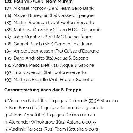
182. Paul Voß (Ger) Team Milram
183. Michael Morkov (Den) Team Saxo Bank
184. Marzio Bruseghin (Ita) Caisse d’Epargne
185. Martin Pedersen (Den) Footon-Servetto
186. Matthew Goss (Aus) Team HTC – Columbia
187. John Murphy (USA) BMC Racing Team
188. Gabriel Rasch (Nor) Cervelo Test Team
189. Arnold Jeannesson (Fra) Caisse d’Epargne
190. Dario Andriotto (Ita) Acqua & Sapone
191. Andrea Masciarelli (Ita) Acqua & Sapone
192. Eros Capecchi (Ita) Footon-Servetto
193. Matthias Brandle (Aut) Footon-Servetto
Gesamtwertung nach der 6. Etappe:
1. Vincenzo Nibali (Ita) Liquigas-Doimo 18:55:38 Stunden
2. Ivan Basso (Ita) Liquigas-Doimo 0:00:13 zurück
3. Valerio Agnoli (Ita) Liquigas-Doimo 0:00:20
4. Alexander Winokurow (Kaz) Astana 0:00:33
5. Vladimir Karpets (Rus) Team Katusha 0:00:39