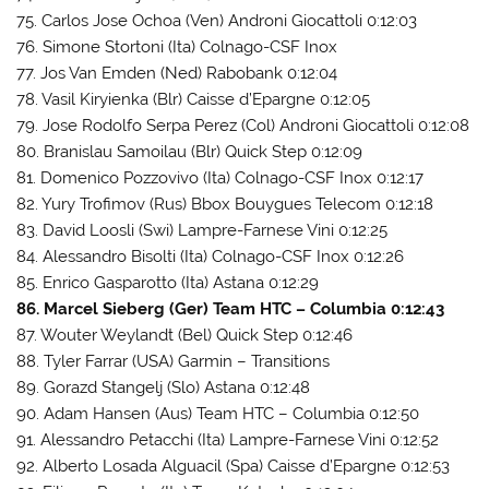
75. Carlos Jose Ochoa (Ven) Androni Giocattoli 0:12:03
76. Simone Stortoni (Ita) Colnago-CSF Inox
77. Jos Van Emden (Ned) Rabobank 0:12:04
78. Vasil Kiryienka (Blr) Caisse d’Epargne 0:12:05
79. Jose Rodolfo Serpa Perez (Col) Androni Giocattoli 0:12:08
80. Branislau Samoilau (Blr) Quick Step 0:12:09
81. Domenico Pozzovivo (Ita) Colnago-CSF Inox 0:12:17
82. Yury Trofimov (Rus) Bbox Bouygues Telecom 0:12:18
83. David Loosli (Swi) Lampre-Farnese Vini 0:12:25
84. Alessandro Bisolti (Ita) Colnago-CSF Inox 0:12:26
85. Enrico Gasparotto (Ita) Astana 0:12:29
86. Marcel Sieberg (Ger) Team HTC – Columbia 0:12:43
87. Wouter Weylandt (Bel) Quick Step 0:12:46
88. Tyler Farrar (USA) Garmin – Transitions
89. Gorazd Stangelj (Slo) Astana 0:12:48
90. Adam Hansen (Aus) Team HTC – Columbia 0:12:50
91. Alessandro Petacchi (Ita) Lampre-Farnese Vini 0:12:52
92. Alberto Losada Alguacil (Spa) Caisse d’Epargne 0:12:53