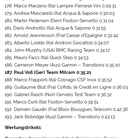
178. Marco Marzano (Ita) Lampre-Farnese Vini 0:29:31
179. Andrea Masciarelli (Ita) Acqua & Sapone 0:30:03
180. Martin Pedersen (Den) Footon-Servetto 0:31:04
181. Dario Andriotto (Ita) Acqua & Sapone 0:31:55
182. Arnold Jeannesson (Fra) Caisse d’Epargne 0:32:42
183. Alberto Loddo (Ita) Androni Giocattoli 0:34:07
184. John Murphy (USA) BMC Racing Team 0:34:17
185. Mauro Facci (Ita) Quick Step 0:34:53
186. Cameron Meyer (Aus) Garmin – Transitions 0:35:10
187. Paul Voß (Ger) Team Milram 0:35:21
188. Marco Frapporti (Ita) Colnago-CSF Inox 0:35:52
189. Guillaume Blot (Fra) Cofidis, le Credit en Ligne 0:36:03
190. Gabriel Rasch (Nor) Cervelo Test Team 0:36:32
191. Marco Corti (Ita) Footon-Servetto 0:39:51
192. Damien Gaudin (Fra) Bbox Bouygues Telecom 0:42:36
193. Jack Bobridge (Aus) Garmin – Transitions 0:43:13
Wertungstrikots: