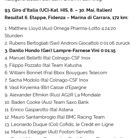
93. Giro d’Italia (UCI-Kat. HIS, 8. – 30. Mai, Italien)
Resultat 6. Etappe, Fidenza – Marina di Carrara, 172 km:
1. Matthew Lloyd (Aus) Omega Pharma-Lotto 4:24:20
Stunden
2. Rubens Bertogliati (Swi) Androni Giocattoli 0:01:06 zurück
3. Danilo Hondo (Ger) Lampre-Farnese Vini 0:01:15
4. Manuel Belletti (Ita) Colnago-CSF Inox
5. Filippo Pozzato (Ita) Team Katusha
6. William Bonnet (Fra) Bbox Bouygues Telecom
7. Sacha Modolo (Ita) Colnago-CSF Inox
8. Vasil Kiryienka (Blr) Caisse d’Epargne
9. Alexander Efimkin (Rus) AG2R La Mondiale
10. Baden Cooke (Aus) Team Saxo Bank
11. Enrico Gasparotto (Ita) Astana
12. Mauro Santambrogio (Ita) BMC Racing Team
13. Leonardo Duque (Col) Cofidis, le Credit en Ligne
14. Markus Eibegger (Aut) Footon-Servetto