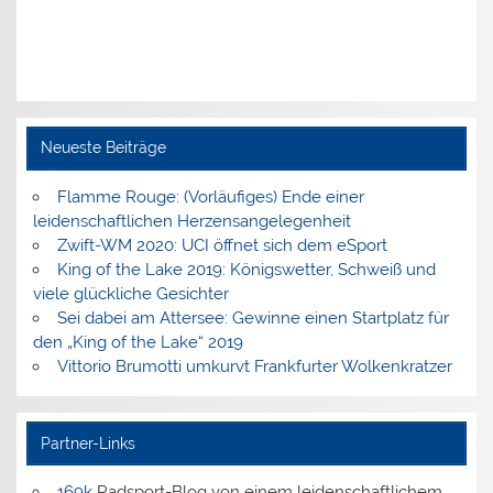
Neueste Beiträge
Flamme Rouge: (Vorläufiges) Ende einer
leidenschaftlichen Herzensangelegenheit
Zwift-WM 2020: UCI öffnet sich dem eSport
King of the Lake 2019: Königswetter, Schweiß und
viele glückliche Gesichter
Sei dabei am Attersee: Gewinne einen Startplatz für
den „King of the Lake“ 2019
Vittorio Brumotti umkurvt Frankfurter Wolkenkratzer
Partner-Links
169k
Radsport-Blog von einem leidenschaftlichem