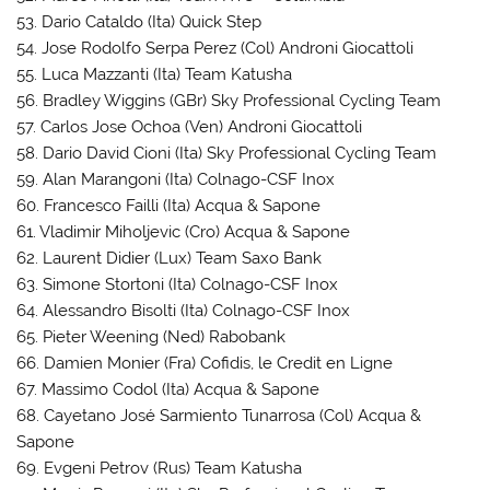
53. Dario Cataldo (Ita) Quick Step
54. Jose Rodolfo Serpa Perez (Col) Androni Giocattoli
55. Luca Mazzanti (Ita) Team Katusha
56. Bradley Wiggins (GBr) Sky Professional Cycling Team
57. Carlos Jose Ochoa (Ven) Androni Giocattoli
58. Dario David Cioni (Ita) Sky Professional Cycling Team
59. Alan Marangoni (Ita) Colnago-CSF Inox
60. Francesco Failli (Ita) Acqua & Sapone
61. Vladimir Miholjevic (Cro) Acqua & Sapone
62. Laurent Didier (Lux) Team Saxo Bank
63. Simone Stortoni (Ita) Colnago-CSF Inox
64. Alessandro Bisolti (Ita) Colnago-CSF Inox
65. Pieter Weening (Ned) Rabobank
66. Damien Monier (Fra) Cofidis, le Credit en Ligne
67. Massimo Codol (Ita) Acqua & Sapone
68. Cayetano José Sarmiento Tunarrosa (Col) Acqua &
Sapone
69. Evgeni Petrov (Rus) Team Katusha