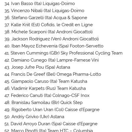
34. Ivan Basso (Ita) Liquigas-Doimo
35. Vincenzo Nibali (Ita) Liquigas-Doimo
36. Stefano Garzelli (Ita) Acqua & Sapone
37. Kalle Kriit (Est) Cofidis, le Credit en Ligne
38. Michele Scarponi (Ita) Androni Giocattoli
39. Jackson Rodriguez (Ven) Androni Giocattoli
40. Iban Mayoz Echeverria (Spa) Footon-Servetto
41. Steven Cummings (GBr) Sky Professional Cycling Team
42. Damiano Cunego (Ita) Lampre-Farnese Vini
43. Josep Jufre Pou (Spa) Astana
44. Francis De Greef (Bel) Omega Pharma-Lotto
45. Giampaolo Caruso (Ita) Team Katusha
46. Vladimir Karpets (Rus) Team Katusha
47. Federico Canuti (Ita) Colnago-CSF Inox
48. Branislau Samoilau (Blr) Quick Step
49. Rigoberto Uran Uran (Col) Caisse d’Epargne
50. Andriy Grivko (Ukr) Astana
51. David Arroyo Duran (Spa) Caisse d’Epargne
52. Marco Pinotti (Ita) Team HTC – Columbia