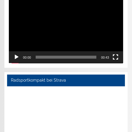
Video-
Player
00:00
00:43
Radsportkompakt bei Strava