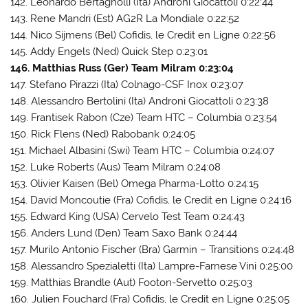
142. Leonardo Bertagnolli (Ita) Androni Giocattoli 0:22:44
143. Rene Mandri (Est) AG2R La Mondiale 0:22:52
144. Nico Sijmens (Bel) Cofidis, le Credit en Ligne 0:22:56
145. Addy Engels (Ned) Quick Step 0:23:01
146. Matthias Russ (Ger) Team Milram 0:23:04
147. Stefano Pirazzi (Ita) Colnago-CSF Inox 0:23:07
148. Alessandro Bertolini (Ita) Androni Giocattoli 0:23:38
149. Frantisek Rabon (Cze) Team HTC – Columbia 0:23:54
150. Rick Flens (Ned) Rabobank 0:24:05
151. Michael Albasini (Swi) Team HTC – Columbia 0:24:07
152. Luke Roberts (Aus) Team Milram 0:24:08
153. Olivier Kaisen (Bel) Omega Pharma-Lotto 0:24:15
154. David Moncoutie (Fra) Cofidis, le Credit en Ligne 0:24:16
155. Edward King (USA) Cervelo Test Team 0:24:43
156. Anders Lund (Den) Team Saxo Bank 0:24:44
157. Murilo Antonio Fischer (Bra) Garmin – Transitions 0:24:48
158. Alessandro Spezialetti (Ita) Lampre-Farnese Vini 0:25:00
159. Matthias Brandle (Aut) Footon-Servetto 0:25:03
160. Julien Fouchard (Fra) Cofidis, le Credit en Ligne 0:25:05