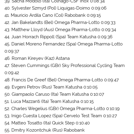
39. Sacha Modolo (Ita) Colnago-CSF Inox 0:08:34
40. Sylvester Szmyd (Pol) Liquigas-Doimo 0:09:06
41. Mauricio Ardila Cano (Col) Rabobank 0:09:15
42. Jan Bakelandts (Bel) Omega Pharma-Lotto 0:09:33
43. Matthew Lloyd (Aus) Omega Pharma-Lotto 0:09:34
44. Juan Horrach Rippoll (Spa) Team Katusha 0:09:36
45. Daniel Moreno Fernandez (Spa) Omega Pharma-Lotto
0:09:37
46. Roman Kireyev (Kaz) Astana
47. Steven Cummings (GBr) Sky Professional Cycling Team
0:09:42
48. Francis De Greef (Bel) Omega Pharma-Lotto 0:09:47
49. Evgeni Petrov (Rus) Team Katusha 0:10:05
50. Giampaolo Caruso (Ita) Team Katusha 0:10:07
51. Luca Mazzanti (Ita) Team Katusha 0:10:15
52. Charles Wegelius (GBr) Omega Pharma-Lotto 0:10:19
53. Inigo Cuesta Lopez (Spa) Cervelo Test Team 0:10:27
54. Matteo Tosatto (Ita) Quick Step 0:10:40
55. Dmitry Kozontchuk (Rus) Rabobank