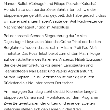
Manuel Belleti (Colnago) und Filippo Pozzato (Katusha).
Hondo hatte sich bei der Zieleinfahrt irrtümlich wie der
Etappensieger gefühlt und gejubelt. „Ich habe gedacht, dass
wir alle eingefangen haben“, sagte der Wahl-Schweizer der
Nachrichtenagentur
dpa
im Anschluss.
Bei der anschließenden Siegerehrung durfte sich
Tagessieger Lloyd auch über das Grüne Trikot des besten
Bergfahrers freuen, das bis dahin Milram-Profi Paul Voß
innehatte. Das Rosa Trikot bleibt zum dritten Mal in Folge
auf den Schultern des Italieners Vincenzo Nibali (Liqiugas),
der die Gesamtwertung vor seinen Landsleuten und
Teamkollegen Ivan Basso und Valerio Agnoli anführt.
Milram-Kapitän Linus Gerdemann ist mit 1:04 Minuten
Rückstand als Neunter bester Deutscher.
Am morgigen Samstag steht die 222 Kilometer lange 7.
Etappe von Carrara nach Montalcino auf dem Programm.
Zwei Bergwertungen der dritten und eine der zweiten
Kategorie stellen sich den Fahren in den Weg.