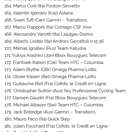
164. Marco Corti (Ita) Footon-Servetto
165. Valentin Iglinskiy (Kaz) Astana
166. Svein Tuft (Can) Garmin – Transitions
167. Marco Frapporti (Ita) Colnago-CSF Inox
168. Alessandro Vanotti (Ita) Liquigas-Doimo
169. Alberto Loddo (Ita) Androni Giocattoli 0:15:36
170. Mikhail Ignatiev (Rus) Team Katusha
171. Yukiya Arashiro (Jpn) Bbox Bouygues Telecom
172. Frantisek Rabon (Cze) Team HTC – Columbia
173. Adam Blythe (GBr) Omega Pharma-Lotto
174. Olivier Kaisen (Bel) Omega Pharma-Lotto
175. Guillaume Blot (Fra) Cofidis, le Credit en Ligne
176. Christopher Sutton (Aus) Sky Professional Cycling Team
177. Damien Gaudin (Fra) Bbox Bouygues Telecom
178. Michael Albasini (Swi) Team HTC – Columbia
179. Jack Bobridge (Aus) Garmin – Transitions
180. Mauro Facci (Ita) Quick Step
181. Julien Fouchard (Fra) Cofidis, le Credit en Ligne