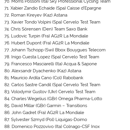
70. Morris Possoni (Ita) Sky Professional Cycling Team
71. Xabier Zandio Echaide (Spa) Caisse d’Epargne
72. Roman Kireyev (Kaz) Astana
73. Xavier Tondo Volpini (Spa) Cervelo Test Team
74. Chris Sörensen (Den) Team Saxo Bank
75. Ludovic Turpin (Fra) AG2R La Mondiale
76. Hubert Dupont (Fra) AG2R La Mondiale
77. Johann Tschopp (Swi) Bbox Bouygues Telecom
78. Inigo Cuesta Lopez (Spa) Cervelo Test Team
79. Francesco Masciarelli (Ita) Acqua & Sapone
80. Alexsandr Dyachenko (Kaz) Astana
81. Mauricio Ardila Cano (Col) Rabobank
82. Carlos Sastre Candil (Spa) Cervelo Test Team
83. Volodymir Gustov (Ukr) Cervelo Test Team
84. Charles Wegelius (GBr) Omega Pharma-Lotto
85. David Millar (GBr) Garmin – Transitions
86. John Gadret (Fra) AG2R La Mondiale
87. Sylvester Szmyd (Pol) Liquigas-Doimo
88. Domenico Pozzovivo (Ita) Colnago-CSF Inox