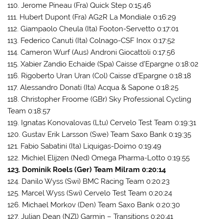
110. Jerome Pineau (Fra) Quick Step 0:15:46
111. Hubert Dupont (Fra) AG2R La Mondiale 0:16:29
112. Giampaolo Cheula (Ita) Footon-Servetto 0:17:01
113. Federico Canuti (Ita) Colnago-CSF Inox 0:17:52
114. Cameron Wurf (Aus) Androni Giocattoli 0:17:56
115. Xabier Zandio Echaide (Spa) Caisse d’Epargne 0:18:02
116. Rigoberto Uran Uran (Col) Caisse d’Epargne 0:18:18
117. Alessandro Donati (Ita) Acqua & Sapone 0:18:25
118. Christopher Froome (GBr) Sky Professional Cycling
Team 0:18:57
119. Ignatas Konovalovas (Ltu) Cervelo Test Team 0:19:31
120. Gustav Erik Larsson (Swe) Team Saxo Bank 0:19:35
121. Fabio Sabatini (Ita) Liquigas-Doimo 0:19:49
122. Michiel Elijzen (Ned) Omega Pharma-Lotto 0:19:55
123. Dominik Roels (Ger) Team Milram 0:20:14
124. Danilo Wyss (Swi) BMC Racing Team 0:20:23
125. Marcel Wyss (Swi) Cervelo Test Team 0:20:24
126. Michael Morkov (Den) Team Saxo Bank 0:20:30
127. Julian Dean (NZl) Garmin – Transitions 0:20:41