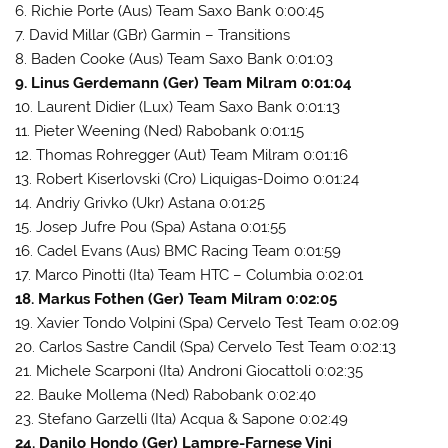
6. Richie Porte (Aus) Team Saxo Bank 0:00:45
7. David Millar (GBr) Garmin – Transitions
8. Baden Cooke (Aus) Team Saxo Bank 0:01:03
9. Linus Gerdemann (Ger) Team Milram 0:01:04
10. Laurent Didier (Lux) Team Saxo Bank 0:01:13
11. Pieter Weening (Ned) Rabobank 0:01:15
12. Thomas Rohregger (Aut) Team Milram 0:01:16
13. Robert Kiserlovski (Cro) Liquigas-Doimo 0:01:24
14. Andriy Grivko (Ukr) Astana 0:01:25
15. Josep Jufre Pou (Spa) Astana 0:01:55
16. Cadel Evans (Aus) BMC Racing Team 0:01:59
17. Marco Pinotti (Ita) Team HTC – Columbia 0:02:01
18. Markus Fothen (Ger) Team Milram 0:02:05
19. Xavier Tondo Volpini (Spa) Cervelo Test Team 0:02:09
20. Carlos Sastre Candil (Spa) Cervelo Test Team 0:02:13
21. Michele Scarponi (Ita) Androni Giocattoli 0:02:35
22. Bauke Mollema (Ned) Rabobank 0:02:40
23. Stefano Garzelli (Ita) Acqua & Sapone 0:02:49
24. Danilo Hondo (Ger) Lampre-Farnese Vini