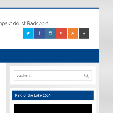
mpakt.de ist Radsport
King of the Lake 2019
Video-
Player