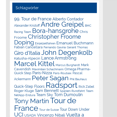
Schlagwörter
99. Tour de France
Alberto Contador
Andre Greipel
Alexander Kristoff
BMC
Bora-hansgrohe
Chris
Racing Team
Christopher Froome
Froome
Doping
Emanuel Buchmann
Einzelzeitfahren
Fabian Cancellara
Geraint Thomas
Fernando Gaviria
John Degenkolb
Giro d'Italia
Lance Armstrong
Katusha-Alpecin
Marcel Kittel
Mark
Marcus Burghardt
Cavendish
Omega Pharma-
Maximilian Schachmann
Paris-Nizza
Quick Step
Pascal
Paris-Roubaix
Peter Sagan
Ackermann
Phil Bauhaus
Radsport
Quick-Step Floors
Rick Zabel
Sam Bennett
Roger Kluge
Spanien-Rundfahrt
Team
Tom Dumoulin
Team Sky
NetApp-Endura
Tour de
Tony Martin
France
Tour Down Under
Tour de Suisse
UCI
Vuelta a
Vincenzo Nibali
USADA