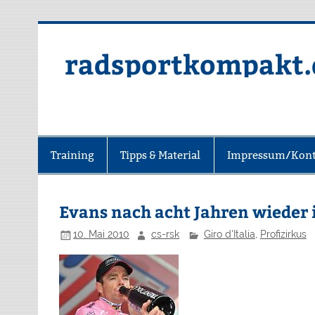
radsportkompakt.
Training
Tipps & Material
Impressum/Kont
Evans nach acht Jahren wieder 
10. Mai 2010
cs-rsk
Giro d'Italia
,
Profizirkus