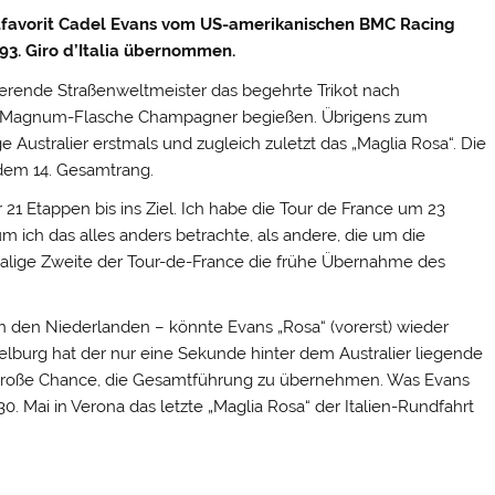
itfavorit Cadel Evans vom US-amerikanischen BMC Racing
3. Giro d’Italia übernommen.
ierende Straßenweltmeister das begehrte Trikot nach
er Magnum-Flasche Champagner begießen.
Übrigens zum
ge Australier erstmals und zugleich zuletzt das „Maglia Rosa“. Die
dem 14. Gesamtrang.
21 Etappen bis ins Ziel. Ich habe die Tour de France um 23
um ich das alles anders betrachte, als andere, die um die
lige Zweite der Tour-de-France die frühe Übernahme des
 in den Niederlanden – könnte Evans „Rosa“ (vorerst) wieder
lburg hat der nur eine Sekunde hinter dem Australier liegende
ie große Chance, die Gesamtführung zu übernehmen. Was Evans
. Mai in Verona das letzte „Maglia Rosa“ der Italien-Rundfahrt