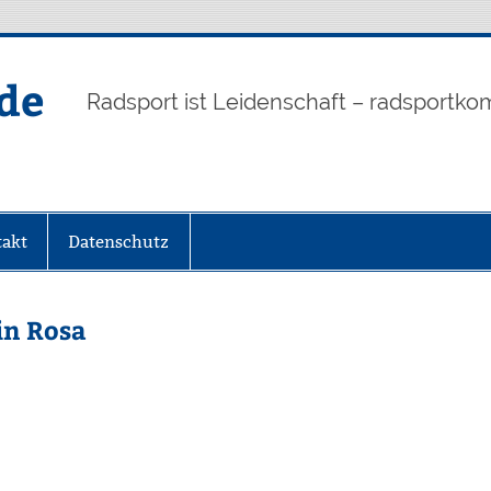
de
Radsport ist Leidenschaft – radsportko
akt
Datenschutz
in Rosa