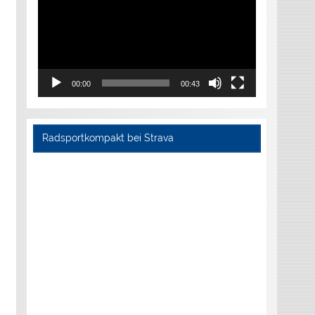
00:00
00:43
Radsportkompakt bei Strava