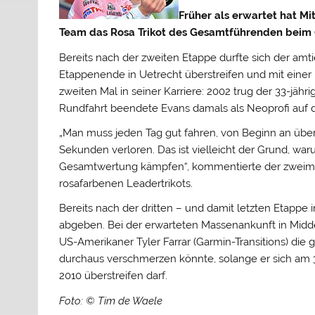
Früher als erwartet hat M
Team das Rosa Trikot des Gesamtführenden beim 9
Bereits nach der zweiten Etappe durfte sich der amt
Etappenende in Uetrecht überstreifen und mit ein
zweiten Mal in seiner Karriere: 2002 trug der 33-jähri
Rundfahrt beendete Evans damals als Neoprofi auf 
„Man muss jeden Tag gut fahren, von Beginn an über 
Sekunden verloren. Das ist vielleicht der Grund, war
Gesamtwertung kämpfen“, kommentierte der zweima
rosafarbenen Leadertrikots.
Bereits nach der dritten – und damit letzten Etappe
abgeben. Bei der erwarteten Massenankunft in Midde
US-Amerikaner Tyler Farrar (Garmin-Transitions) d
durchaus verschmerzen könnte, solange er sich am 30
2010 überstreifen darf.
Foto: © Tim de Waele