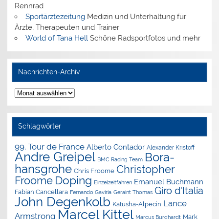
Rennrad
Sportärztezeitung
Medizin und Unterhaltung für
Ärzte, Therapeuten und Trainer
World of Tana Hell
Schöne Radsportfotos und mehr
Nachrichten-Archiv
Nachrichten-
Archiv
Schlagwörter
99. Tour de France
Alberto Contador
Alexander Kristoff
Andre Greipel
Bora-
BMC Racing Team
hansgrohe
Christopher
Chris Froome
Doping
Froome
Emanuel Buchmann
Einzelzeitfahren
Giro d'Italia
Fabian Cancellara
Geraint Thomas
Fernando Gaviria
John Degenkolb
Lance
Katusha-Alpecin
Marcel Kittel
Armstrong
Mark
Marcus Burghardt