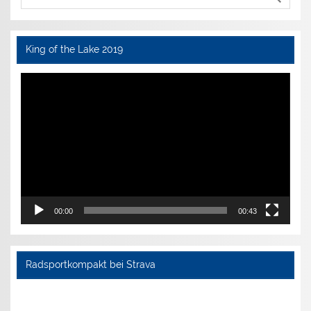
King of the Lake 2019
Video-
Player
00:00
00:43
Radsportkompakt bei Strava