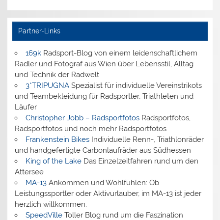
Partner-Links
169k
Radsport-Blog von einem leidenschaftlichem
Radler und Fotograf aus Wien über Lebensstil, Alltag
und Technik der Radwelt
3*TRIPUGNA
Spezialist für individuelle Vereinstrikots
und Teambekleidung für Radsportler, Triathleten und
Läufer
Christopher Jobb – Radsportfotos
Radsportfotos,
Radsportfotos und noch mehr Radsportfotos
Frankenstein Bikes
Individuelle Renn-, Triathlonräder
und handgefertigte Carbonlaufräder aus Südhessen
King of the Lake
Das Einzelzeitfahren rund um den
Attersee
MA-13
Ankommen und Wohlfühlen: Ob
Leistungssportler oder Aktivurlauber, im MA-13 ist jeder
herzlich willkommen.
SpeedVille
Toller Blog rund um die Faszination