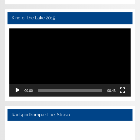
King of the Lake 2019
Video-
Player
00:00
00:43
Radsportkompakt bei Strava