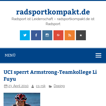
radsportkompakt.de
Radsport ist Leidenschaft – radsportkompakt.de ist
Radsport
MENÜ
UCI sperrt Armstrong-Teamkollege Li
Fuyu
23. April 2010
cs-rsk
Doping