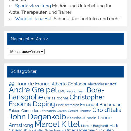
Sportärztezeitung
Medizin und Unterhaltung für
Ärzte, Therapeuten und Trainer
World of Tana Hell
Schöne Radsportfotos und mehr
Nachrichten-Archiv
Nachrichten-
Archiv
Schlagwörter
99. Tour de France
Alberto Contador
Alexander Kristoff
Andre Greipel
Bora-
BMC Racing Team
hansgrohe
Christopher
Chris Froome
Doping
Froome
Emanuel Buchmann
Einzelzeitfahren
Giro d'Italia
Fabian Cancellara
Geraint Thomas
Fernando Gaviria
John Degenkolb
Lance
Katusha-Alpecin
Marcel Kittel
Armstrong
Mark
Marcus Burghardt
Cavendish
Omega Pharma-Quick Step
Maximilian Schachmann