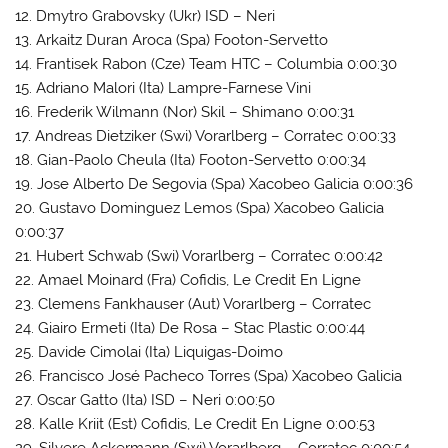
12. Dmytro Grabovsky (Ukr) ISD – Neri
13. Arkaitz Duran Aroca (Spa) Footon-Servetto
14. Frantisek Rabon (Cze) Team HTC – Columbia 0:00:30
15. Adriano Malori (Ita) Lampre-Farnese Vini
16. Frederik Wilmann (Nor) Skil – Shimano 0:00:31
17. Andreas Dietziker (Swi) Vorarlberg – Corratec 0:00:33
18. Gian-Paolo Cheula (Ita) Footon-Servetto 0:00:34
19. Jose Alberto De Segovia (Spa) Xacobeo Galicia 0:00:36
20. Gustavo Dominguez Lemos (Spa) Xacobeo Galicia
0:00:37
21. Hubert Schwab (Swi) Vorarlberg – Corratec 0:00:42
22. Amael Moinard (Fra) Cofidis, Le Credit En Ligne
23. Clemens Fankhauser (Aut) Vorarlberg – Corratec
24. Giairo Ermeti (Ita) De Rosa – Stac Plastic 0:00:44
25. Davide Cimolai (Ita) Liquigas-Doimo
26. Francisco José Pacheco Torres (Spa) Xacobeo Galicia
27. Oscar Gatto (Ita) ISD – Neri 0:00:50
28. Kalle Kriit (Est) Cofidis, Le Credit En Ligne 0:00:53
29. Silvere Ackermann (Swi) Vorarlberg – Corratec 0:00:54