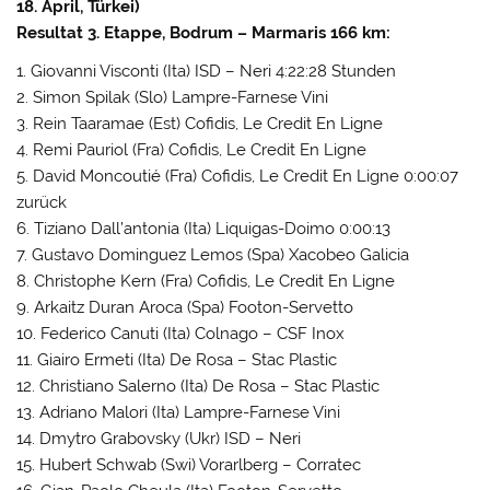
18. April, Türkei)
Resultat 3. Etappe, Bodrum – Marmaris 166 km:
1. Giovanni Visconti (Ita) ISD – Neri 4:22:28 Stunden
2. Simon Spilak (Slo) Lampre-Farnese Vini
3. Rein Taaramae (Est) Cofidis, Le Credit En Ligne
4. Remi Pauriol (Fra) Cofidis, Le Credit En Ligne
5. David Moncoutié (Fra) Cofidis, Le Credit En Ligne 0:00:07
zurück
6. Tiziano Dall’antonia (Ita) Liquigas-Doimo 0:00:13
7. Gustavo Dominguez Lemos (Spa) Xacobeo Galicia
8. Christophe Kern (Fra) Cofidis, Le Credit En Ligne
9. Arkaitz Duran Aroca (Spa) Footon-Servetto
10. Federico Canuti (Ita) Colnago – CSF Inox
11. Giairo Ermeti (Ita) De Rosa – Stac Plastic
12. Christiano Salerno (Ita) De Rosa – Stac Plastic
13. Adriano Malori (Ita) Lampre-Farnese Vini
14. Dmytro Grabovsky (Ukr) ISD – Neri
15. Hubert Schwab (Swi) Vorarlberg – Corratec