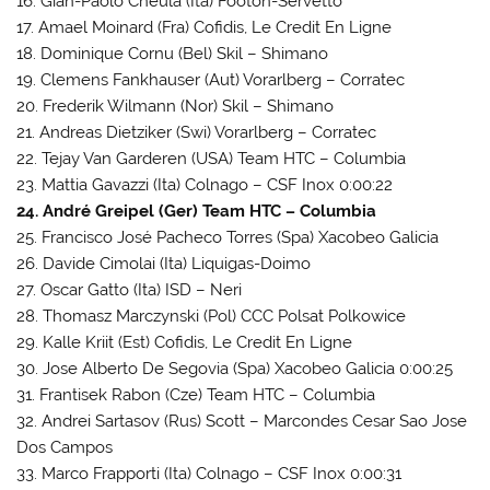
16. Gian-Paolo Cheula (Ita) Footon-Servetto
17. Amael Moinard (Fra) Cofidis, Le Credit En Ligne
18. Dominique Cornu (Bel) Skil – Shimano
19. Clemens Fankhauser (Aut) Vorarlberg – Corratec
20. Frederik Wilmann (Nor) Skil – Shimano
21. Andreas Dietziker (Swi) Vorarlberg – Corratec
22. Tejay Van Garderen (USA) Team HTC – Columbia
23. Mattia Gavazzi (Ita) Colnago – CSF Inox 0:00:22
24. André Greipel (Ger) Team HTC – Columbia
25. Francisco José Pacheco Torres (Spa) Xacobeo Galicia
26. Davide Cimolai (Ita) Liquigas-Doimo
27. Oscar Gatto (Ita) ISD – Neri
28. Thomasz Marczynski (Pol) CCC Polsat Polkowice
29. Kalle Kriit (Est) Cofidis, Le Credit En Ligne
30. Jose Alberto De Segovia (Spa) Xacobeo Galicia 0:00:25
31. Frantisek Rabon (Cze) Team HTC – Columbia
32. Andrei Sartasov (Rus) Scott – Marcondes Cesar Sao Jose
Dos Campos
33. Marco Frapporti (Ita) Colnago – CSF Inox 0:00:31