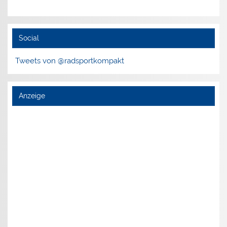
Social
Tweets von @radsportkompakt
Anzeige