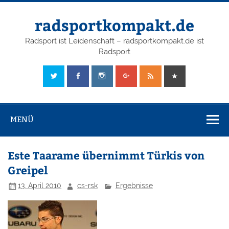
radsportkompakt.de
Radsport ist Leidenschaft – radsportkompakt.de ist
Radsport
MENÜ
Este Taarame übernimmt Türkis von
Greipel
13. April 2010
cs-rsk
Ergebnisse