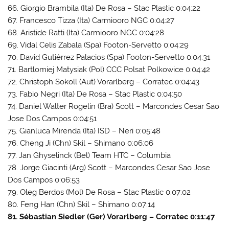
66. Giorgio Brambila (Ita) De Rosa – Stac Plastic 0:04:22
67. Francesco Tizza (Ita) Carmiooro NGC 0:04:27
68. Aristide Ratti (Ita) Carmiooro NGC 0:04:28
69. Vidal Celis Zabala (Spa) Footon-Servetto 0:04:29
70. David Gutiérrez Palacios (Spa) Footon-Servetto 0:04:31
71. Bartlomiej Matysiak (Pol) CCC Polsat Polkowice 0:04:42
72. Christoph Sokoll (Aut) Vorarlberg – Corratec 0:04:43
73. Fabio Negri (Ita) De Rosa – Stac Plastic 0:04:50
74. Daniel Walter Rogelin (Bra) Scott – Marcondes Cesar Sao
Jose Dos Campos 0:04:51
75. Gianluca Mirenda (Ita) ISD – Neri 0:05:48
76. Cheng Ji (Chn) Skil – Shimano 0:06:06
77. Jan Ghyselinck (Bel) Team HTC – Columbia
78. Jorge Giacinti (Arg) Scott – Marcondes Cesar Sao Jose
Dos Campos 0:06:53
79. Oleg Berdos (Mol) De Rosa – Stac Plastic 0:07:02
80. Feng Han (Chn) Skil – Shimano 0:07:14
81. Sébastian Siedler (Ger) Vorarlberg – Corratec 0:11:47