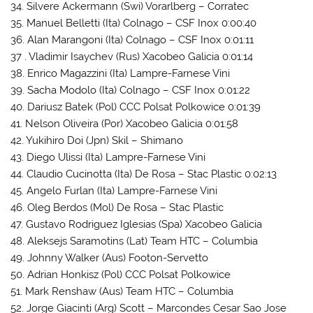
34. Silvere Ackermann (Swi) Vorarlberg – Corratec
35. Manuel Belletti (Ita) Colnago – CSF Inox 0:00:40
36. Alan Marangoni (Ita) Colnago – CSF Inox 0:01:11
37 . Vladimir Isaychev (Rus) Xacobeo Galicia 0:01:14
38. Enrico Magazzini (Ita) Lampre-Farnese Vini
39. Sacha Modolo (Ita) Colnago – CSF Inox 0:01:22
40. Dariusz Batek (Pol) CCC Polsat Polkowice 0:01:39
41. Nelson Oliveira (Por) Xacobeo Galicia 0:01:58
42. Yukihiro Doi (Jpn) Skil – Shimano
43. Diego Ulissi (Ita) Lampre-Farnese Vini
44. Claudio Cucinotta (Ita) De Rosa – Stac Plastic 0:02:13
45. Angelo Furlan (Ita) Lampre-Farnese Vini
46. Oleg Berdos (Mol) De Rosa – Stac Plastic
47. Gustavo Rodriguez Iglesias (Spa) Xacobeo Galicia
48. Aleksejs Saramotins (Lat) Team HTC – Columbia
49. Johnny Walker (Aus) Footon-Servetto
50. Adrian Honkisz (Pol) CCC Polsat Polkowice
51. Mark Renshaw (Aus) Team HTC – Columbia
52. Jorge Giacinti (Arg) Scott – Marcondes Cesar Sao Jose