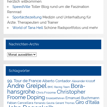
herzlich willkommen.
SpeedVille
Toller Blog rund um die Faszination
Rennrad
Sportärztezeitung
Medizin und Unterhaltung für
Ärzte, Therapeuten und Trainer
World of Tana Hell
Schöne Radsportfotos und mehr
Nachrichten-Archiv
Nachrichten-
Archiv
Schlagwörter
99. Tour de France
Alberto Contador
Alexander Kristoff
Andre Greipel
Bora-
BMC Racing Team
hansgrohe
Christopher
Chris Froome
Doping
Froome
Emanuel Buchmann
Einzelzeitfahren
Giro d'Italia
Fabian Cancellara
Geraint Thomas
Fernando Gaviria