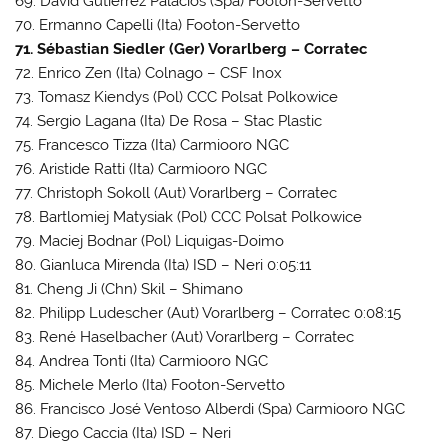
69. David Gutiérrez Palacios (Spa) Footon-Servetto
70. Ermanno Capelli (Ita) Footon-Servetto
71. Sébastian Siedler (Ger) Vorarlberg – Corratec
72. Enrico Zen (Ita) Colnago – CSF Inox
73. Tomasz Kiendys (Pol) CCC Polsat Polkowice
74. Sergio Lagana (Ita) De Rosa – Stac Plastic
75. Francesco Tizza (Ita) Carmiooro NGC
76. Aristide Ratti (Ita) Carmiooro NGC
77. Christoph Sokoll (Aut) Vorarlberg – Corratec
78. Bartlomiej Matysiak (Pol) CCC Polsat Polkowice
79. Maciej Bodnar (Pol) Liquigas-Doimo
80. Gianluca Mirenda (Ita) ISD – Neri 0:05:11
81. Cheng Ji (Chn) Skil – Shimano
82. Philipp Ludescher (Aut) Vorarlberg – Corratec 0:08:15
83. René Haselbacher (Aut) Vorarlberg – Corratec
84. Andrea Tonti (Ita) Carmiooro NGC
85. Michele Merlo (Ita) Footon-Servetto
86. Francisco José Ventoso Alberdi (Spa) Carmiooro NGC
87. Diego Caccia (Ita) ISD – Neri