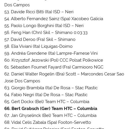
Dos Campos
53. Davide Ricci Bitti (Ita) ISD – Neri
54. Alberto Fernandez Sainz (Spa) Xacobeo Galicia
55. Paolo Longo Borghini (Ita) ISD – Neri
56. Feng Han (Chn) Skil – Shimano 0:03:33
57. David Deroo (Fra) Skil – Shimano
58. Elia Viviani (Ita) Liquigas-Doimo
59. Andréa Grendene (Ita) Lampre-Farnese Vini
60. Krzysztof Jezowski (Pol) CCC Polsat Polkowice
61. Sébastien Fournet Fayard (Fra) Carmiooro NGC
62. Daniel Walter Rogelin (Bra) Scott – Marcondes Cesar Sao
Jose Dos Campos
63. Giorgio Brambila (Ita) De Rosa – Stac Plastic
64. Fabio Negri (Ita) De Rosa – Stac Plastic
65. Gert Dockx (Bel) Team HTC – Columbia
66. Bert Grabsch (Ger) Team HTC – Columbia
67. Jan Ghyselinck (Bel) Team HTC – Columbia
68. Vidal Celis Zabala (Spa) Footon-Servetto