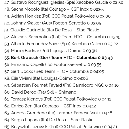
47. Gustavo Rodriguez Iglesias (Spa) Xacobeo Galicia 0:02:52
48. Sacha Modolo (Ita) Colnago – CSF Inox 0:02:55
49. Adrian Honkisz (Pol) CCC Polsat Polkowice 0:03:00
50. Johnny Walker (Aus) Footon-Servetto 0:03:05
51. Claudio Cucinotta (Ita) De Rosa – Stac Plastic
52. Aleksejs Saramotins (Lat) Team HTC – Columbia 0:03:15
53. Alberto Fernandez Sainz (Spa) Xacobeo Galicia 0:03:22
54. Maciej Bodnar (Pol) Liquigas-Doimo 0:03:36
55. Bert Grabsch (Ger) Team HTC – Columbia 0:03:43
56. Ermanno Capelli (Ita) Footon-Servetto 0:03:55
57. Gert Dockx (Bel) Team HTC – Columbia 0:04:05
58. Elia Viviani (Ita) Liquigas-Doimo 0:04:06
59. Sébastien Fournet Fayard (Fra) Carmiooro NGC 0:04:10
60. David Deroo (Fra) Skil – Shimano
61. Tomasz Kiendys (Pol) CCC Polsat Polkowice 0:04:11
62. Enrico Zen (Ita) Colnago – CSF Inox 0:04:12
63. Andréa Grendene (Ita) Lampre-Farnese Vini 0:04:18
64. Sergio Lagana (Ita) De Rosa – Stac Plastic
65. Krzysztof Jezowski (Pol) CCC Polsat Polkowice 0:04:21