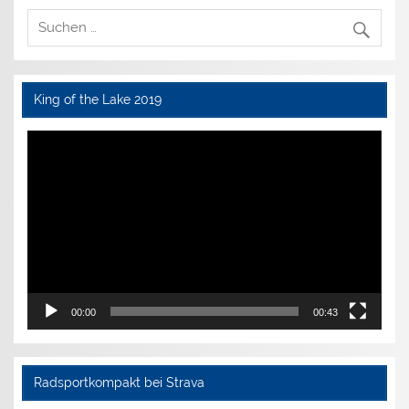
King of the Lake 2019
Video-
Player
00:00
00:43
Radsportkompakt bei Strava