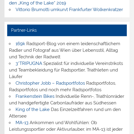
den „King of the Lake“ 2019
Vittorio Brumotti umkurvt Frankfurter Wolkenkratzer
Partner-Links
169k
Radsport-Blog von einem leidenschaftlichem
Radler und Fotograf aus Wien über Lebensstil, Alltag
und Technik der Radwelt
3*TRIPUGNA
Spezialist für individuelle Vereinstrikots
und Teambekleidung für Radsportler, Triathleten und
Läufer
Christopher Jobb – Radsportfotos
Radsportfotos,
Radsportfotos und noch mehr Radsportfotos
Frankenstein Bikes
Individuelle Renn-, Triathlonräder
und handgefertigte Carbonlaufräder aus Südhessen
King of the Lake
Das Einzelzeitfahren rund um den
Attersee
MA-13
Ankommen und Wohlfühlen: Ob
Leistungssportler oder Aktivurlauber, im MA-13 ist jeder