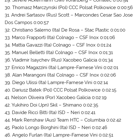
30. Thomasz Marczynski (Pol) CCC Polsat Polkowice 0:00:56
31. Andrei Sartasov (Rus) Scott – Marcondes Cesar Sao Jose
Dos Campos 0:00:57
32. Christiano Salerno (Ita) De Rosa – Stac Plastic 0:01:00
33. Marco Frapporti (Ita) Colnago – CSF Inox 0:01:06
34. Mattia Gavazzi (Ita) Colnago – CSF Inox 0:01:24
35. Manuel Belletti (Ita) Colnago – CSF Inox 0:01:31
36. Vladimir Isaychev (Rus) Xacobeo Galicia 0:01:34
37. Enrico Magazzini (Ita) Lampre-Farnese Vini 0:02:01
38. Alan Marangoni (Ita) Colnago – CSF Inox 0:02:06
39. Diego Ulissi (Ita) Lampre-Farnese Vini 0:02:14
40. Dariusz Batek (Pol) CCC Polsat Polkowice 0:02:15
41. Nelson Oliveira (Por) Xacobeo Galicia 0:02:19
42. Yukihiro Doi (Jpn) Skil – Shimano 0:02:35
43. Davide Ricci Bitti (Ita) ISD – Neri 0:02:41
44. Mark Renshaw (Aus) Team HTC – Columbia 0:02:42
45. Paolo Longo Borghini (Ita) ISD – Neri 0:02:46
46. Angelo Furlan (Ita) Lampre-Farnese Vini 0:02:51