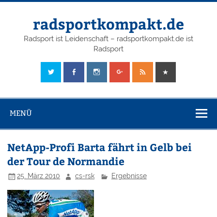
radsportkompakt.de
Radsport ist Leidenschaft – radsportkompakt.de ist
Radsport
MENÜ
NetApp-Profi Barta fährt in Gelb bei
der Tour de Normandie
25. März 2010
cs-rsk
Ergebnisse