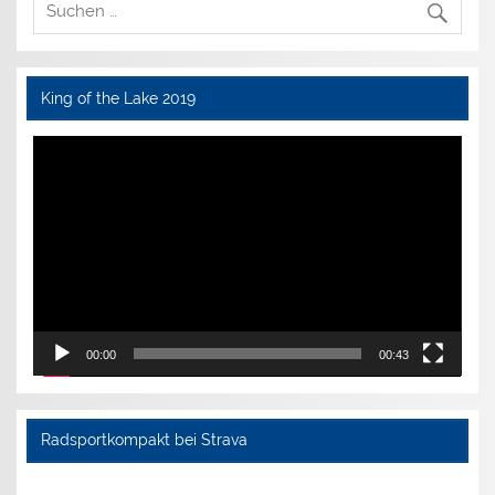
King of the Lake 2019
Video-
Player
00:00
00:43
Radsportkompakt bei Strava