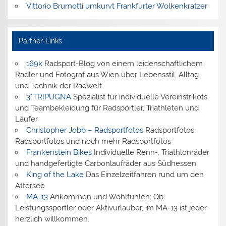
Vittorio Brumotti umkurvt Frankfurter Wolkenkratzer
Partner-Links
169k
Radsport-Blog von einem leidenschaftlichem
Radler und Fotograf aus Wien über Lebensstil, Alltag
und Technik der Radwelt
3*TRIPUGNA
Spezialist für individuelle Vereinstrikots
und Teambekleidung für Radsportler, Triathleten und
Läufer
Christopher Jobb – Radsportfotos
Radsportfotos,
Radsportfotos und noch mehr Radsportfotos
Frankenstein Bikes
Individuelle Renn-, Triathlonräder
und handgefertigte Carbonlaufräder aus Südhessen
King of the Lake
Das Einzelzeitfahren rund um den
Attersee
MA-13
Ankommen und Wohlfühlen: Ob
Leistungssportler oder Aktivurlauber, im MA-13 ist jeder
herzlich willkommen.