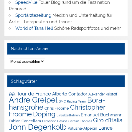
SpeedVille
Toller Blog rund um die Faszination
Rennrad
Sportärztezeitung
Medizin und Unterhaltung für
Ärzte, Therapeuten und Trainer
World of Tana Hell
Schöne Radsportfotos und mehr
Nachrichten-Archiv
Nachrichten-
Archiv
Schlagwörter
99. Tour de France
Alberto Contador
Alexander Kristoff
Andre Greipel
Bora-
BMC Racing Team
hansgrohe
Christopher
Chris Froome
Doping
Froome
Emanuel Buchmann
Einzelzeitfahren
Giro d'Italia
Fabian Cancellara
Geraint Thomas
Fernando Gaviria
John Degenkolb
Lance
Katusha-Alpecin