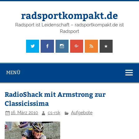
radsportkompakt.de
Radsport ist Leidenschaft – radsportkompakt.de ist
Radsport
MENÜ
RadioShack mit Armstrong zur
Classicissima
16. März 2010
cs-rsk
Aufgebote