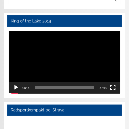
King of the Lake 2019
Video-
Player
00:00
00:43
Radsportkompakt bei Strava