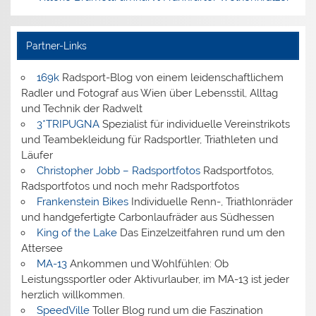
Partner-Links
169k
Radsport-Blog von einem leidenschaftlichem
Radler und Fotograf aus Wien über Lebensstil, Alltag
und Technik der Radwelt
3*TRIPUGNA
Spezialist für individuelle Vereinstrikots
und Teambekleidung für Radsportler, Triathleten und
Läufer
Christopher Jobb – Radsportfotos
Radsportfotos,
Radsportfotos und noch mehr Radsportfotos
Frankenstein Bikes
Individuelle Renn-, Triathlonräder
und handgefertigte Carbonlaufräder aus Südhessen
King of the Lake
Das Einzelzeitfahren rund um den
Attersee
MA-13
Ankommen und Wohlfühlen: Ob
Leistungssportler oder Aktivurlauber, im MA-13 ist jeder
herzlich willkommen.
SpeedVille
Toller Blog rund um die Faszination