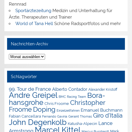
Rennrad
Sportärztezeitung
Medizin und Unterhaltung für
Ärzte, Therapeuten und Trainer
World of Tana Hell
Schöne Radsportfotos und mehr
Nachrichten-Archiv
Nachrichten-
Archiv
Schlagwörter
99. Tour de France
Alberto Contador
Alexander Kristoff
Andre Greipel
Bora-
BMC Racing Team
hansgrohe
Christopher
Chris Froome
Doping
Froome
Emanuel Buchmann
Einzelzeitfahren
Giro d'Italia
Fabian Cancellara
Geraint Thomas
Fernando Gaviria
John Degenkolb
Lance
Katusha-Alpecin
Marcel Kittel
Armstrong
Mark
Marcus Burghardt