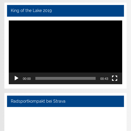
King of the Lake 2019
Video-
Player
00:00
00:43
Radsportkompakt bei Strava