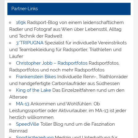
Partner-Links
169k
Radsport-Blog von einem leidenschaftlichem
Radler und Fotograf aus Wien über Lebensstil, Alltag
und Technik der Radwelt
3*TRIPUGNA
Spezialist für individuelle Vereinstrikots
und Teambekleidung für Radsportler, Triathleten und
Läufer
Christopher Jobb – Radsportfotos
Radsportfotos,
Radsportfotos und noch mehr Radsportfotos
Frankenstein Bikes
Individuelle Renn-, Triathlonräder
und handgefertigte Carbonlaufräder aus Südhessen
King of the Lake
Das Einzelzeitfahren rund um den
Attersee
MA-13
Ankommen und Wohlfühlen: Ob
Leistungssportler oder Aktivurlauber, im MA-13 ist jeder
herzlich willkommen.
SpeedVille
Toller Blog rund um die Faszination
Rennrad
Sportärztezeitung
Medizin und Unterhaltung für