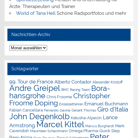
Ärzte, Therapeuten und Trainer
World of Tana Hell
Schöne Radsportfotos und mehr
Nachrichten-Archiv
Nachrichten-
Archiv
Schlagwörter
99. Tour de France
Alberto Contador
Alexander Kristoff
Andre Greipel
Bora-
BMC Racing Team
hansgrohe
Christopher
Chris Froome
Doping
Froome
Emanuel Buchmann
Einzelzeitfahren
Giro d'Italia
Fabian Cancellara
Geraint Thomas
Fernando Gaviria
John Degenkolb
Lance
Katusha-Alpecin
Marcel Kittel
Armstrong
Mark
Marcus Burghardt
Cavendish
Omega Pharma-Quick Step
Maximilian Schachmann
Peter
Paris-Nizza