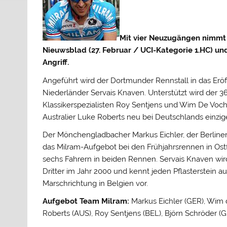
Mit vier Neuzugängen nimmt 
Nieuwsblad (27. Februar / UCI-Kategorie 1.HC) und
Angriff.
Angeführt wird der Dortmunder Rennstall in das Er
Niederländer Servais Knaven.
Unterstützt wird der 3
Klassikerspezialisten Roy Sentjens und Wim De Voch
Australier Luke Roberts neu bei Deutschlands einzig
Der Mönchengladbacher Markus Eichler, der Berliner
das Milram-Aufgebot bei den Frühjahrsrennen in Ostfl
sechs Fahrern in beiden Rennen. Servais Knaven wird
Dritter im Jahr 2000 und kennt jeden Pflasterstein auf
Marschrichtung in Belgien vor.
Aufgebot Team Milram:
Markus Eichler (GER), Wim 
Roberts (AUS), Roy Sentjens (BEL), Björn Schröder (GE