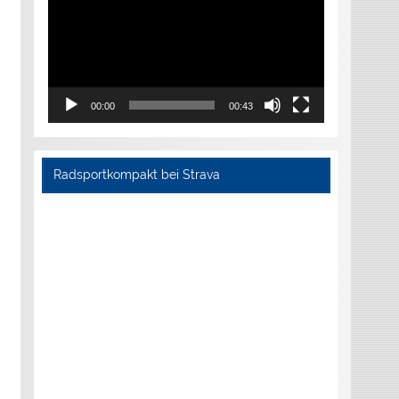
00:00
00:43
Radsportkompakt bei Strava