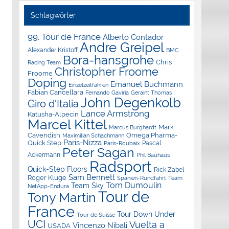
Schlagwörter
99. Tour de France
Alberto Contador
Andre Greipel
Alexander Kristoff
BMC
Bora-hansgrohe
Chris
Racing Team
Christopher Froome
Froome
Doping
Emanuel Buchmann
Einzelzeitfahren
Fabian Cancellara
Geraint Thomas
Fernando Gaviria
John Degenkolb
Giro d'Italia
Lance Armstrong
Katusha-Alpecin
Marcel Kittel
Mark
Marcus Burghardt
Cavendish
Omega Pharma-
Maximilian Schachmann
Paris-Nizza
Quick Step
Pascal
Paris-Roubaix
Peter Sagan
Ackermann
Phil Bauhaus
Radsport
Quick-Step Floors
Rick Zabel
Sam Bennett
Roger Kluge
Spanien-Rundfahrt
Team
Tom Dumoulin
Team Sky
NetApp-Endura
Tour de
Tony Martin
France
Tour Down Under
Tour de Suisse
UCI
Vuelta a
Vincenzo Nibali
USADA