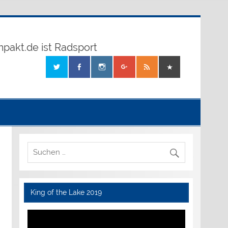
mpakt.de ist Radsport
King of the Lake 2019
Video-
Player