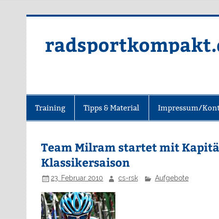
radsportkompakt.
Training
Tipps & Material
Impressum/Kont
Team Milram startet mit Kapitä
Klassikersaison
23. Februar 2010
cs-rsk
Aufgebote