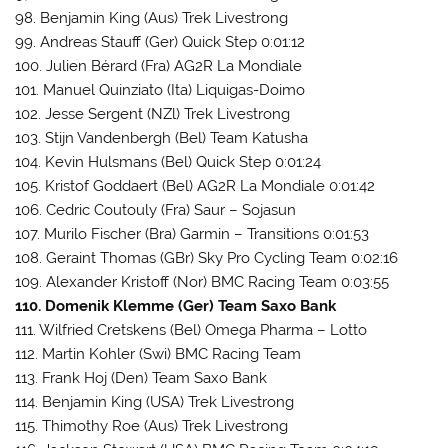
98. Benjamin King (Aus) Trek Livestrong
99. Andreas Stauff (Ger) Quick Step 0:01:12
100. Julien Bérard (Fra) AG2R La Mondiale
101. Manuel Quinziato (Ita) Liquigas-Doimo
102. Jesse Sergent (NZl) Trek Livestrong
103. Stijn Vandenbergh (Bel) Team Katusha
104. Kevin Hulsmans (Bel) Quick Step 0:01:24
105. Kristof Goddaert (Bel) AG2R La Mondiale 0:01:42
106. Cedric Coutouly (Fra) Saur – Sojasun
107. Murilo Fischer (Bra) Garmin – Transitions 0:01:53
108. Geraint Thomas (GBr) Sky Pro Cycling Team 0:02:16
109. Alexander Kristoff (Nor) BMC Racing Team 0:03:55
110. Domenik Klemme (Ger) Team Saxo Bank
111. Wilfried Cretskens (Bel) Omega Pharma – Lotto
112. Martin Kohler (Swi) BMC Racing Team
113. Frank Hoj (Den) Team Saxo Bank
114. Benjamin King (USA) Trek Livestrong
115. Thimothy Roe (Aus) Trek Livestrong