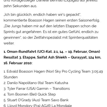
und Vortagessieger Daniele Bennati (Liquigas) auf jeweils
zehn Sekunden aus.
„Ich bin glücklich, endlich haben wir’s gepackt“,
kommentierte Boasson Hagen seinen ersten Saisonerfolg.
„Die Jungs haben mir auf den letzten Etappen schon die
Sprints gut angefahren. Es ist ein gutes Gefühl, endlich zu
gewinnen“, so der Zeitfahrspezialist mit Sprinterqualitäten
weiter.
1. Oman-Rundfahrt (UCI-Kat. 2.1, 14. – 19. Februar, Oman)
Resultat 3. Etappe, Saifat Ash Shiekh – Qurayyat, 124 km,
16. Februar 2010:
1. Edvald Boasson Hagen (Nor) Sky Pro Cycling Team 3:05:49
Stunden
2. Danilo Napolitano (Ita) Team Katusha
3. Tyler Farrar (USA) Garmin – Transitions
4. Tom Boonen (Bel) Quick Step
5. Stuart O’Grady (Aus) Team Saxo Bank
6. Lloyd Mondory (Fra) AG2R La Mondiale