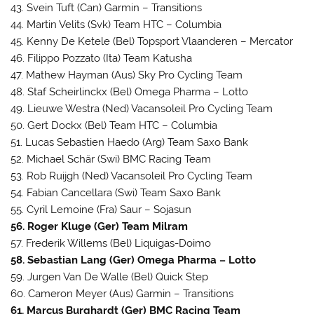
43. Svein Tuft (Can) Garmin – Transitions
44. Martin Velits (Svk) Team HTC – Columbia
45. Kenny De Ketele (Bel) Topsport Vlaanderen – Mercator
46. Filippo Pozzato (Ita) Team Katusha
47. Mathew Hayman (Aus) Sky Pro Cycling Team
48. Staf Scheirlinckx (Bel) Omega Pharma – Lotto
49. Lieuwe Westra (Ned) Vacansoleil Pro Cycling Team
50. Gert Dockx (Bel) Team HTC – Columbia
51. Lucas Sebastien Haedo (Arg) Team Saxo Bank
52. Michael Schär (Swi) BMC Racing Team
53. Rob Ruijgh (Ned) Vacansoleil Pro Cycling Team
54. Fabian Cancellara (Swi) Team Saxo Bank
55. Cyril Lemoine (Fra) Saur – Sojasun
56. Roger Kluge (Ger) Team Milram
57. Frederik Willems (Bel) Liquigas-Doimo
58. Sebastian Lang (Ger) Omega Pharma – Lotto
59. Jurgen Van De Walle (Bel) Quick Step
60. Cameron Meyer (Aus) Garmin – Transitions
61. Marcus Burghardt (Ger) BMC Racing Team