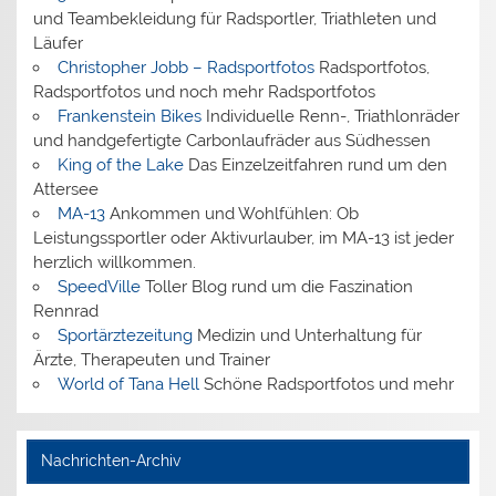
und Teambekleidung für Radsportler, Triathleten und
Läufer
Christopher Jobb – Radsportfotos
Radsportfotos,
Radsportfotos und noch mehr Radsportfotos
Frankenstein Bikes
Individuelle Renn-, Triathlonräder
und handgefertigte Carbonlaufräder aus Südhessen
King of the Lake
Das Einzelzeitfahren rund um den
Attersee
MA-13
Ankommen und Wohlfühlen: Ob
Leistungssportler oder Aktivurlauber, im MA-13 ist jeder
herzlich willkommen.
SpeedVille
Toller Blog rund um die Faszination
Rennrad
Sportärztezeitung
Medizin und Unterhaltung für
Ärzte, Therapeuten und Trainer
World of Tana Hell
Schöne Radsportfotos und mehr
Nachrichten-Archiv