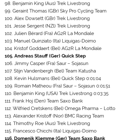
98. Benjamin King (Aus) Trek Livestrong
99. Geraint Thomas (GBr) Sky Pro Cycling Team
100. Alex Dowsett (GBr) Trek Livestrong
101. Jesse Sergent (NZl) Trek Livestrong
102. Julien Bérard (Fra) AG2R La Mondiale
103. Manuel Quinziato (Ita) Liquigas-Doimo
104. Kristof Goddaert (Bel) AG2R La Mondiale
105. Andreas Stauff (Ger) Quick Step
106. Jimmy Casper (Fra) Saur – Sojasun
107. Stijn Vandenbergh (Bel) Team Katusha
108. Kevin Hulsmans (Bel) Quick Step 0:01:04
109. Romain Matheou (Fra) Saur – Sojasun 0:01:51
110. Benjamin King (USA) Trek Livestrong 0:03:35
111. Frank Hoj (Den) Team Saxo Bank
112. Wilfried Cretskens (Bel) Omega Pharma – Lotto
113. Alexander Kristoff (Nor) BMC Racing Team
114. Thimothy Roe (Aus) Trek Livestrong
115. Francesco Chicchi (Ita) Liquigas-Doimo
116. Domenik Klemme (Ger) Team Saxo Bank