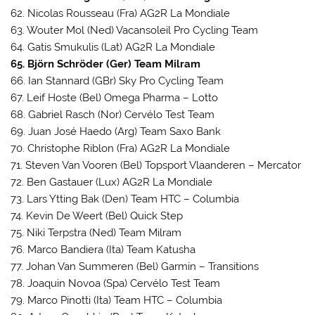
62. Nicolas Rousseau (Fra) AG2R La Mondiale
63. Wouter Mol (Ned) Vacansoleil Pro Cycling Team
64. Gatis Smukulis (Lat) AG2R La Mondiale
65. Björn Schröder (Ger) Team Milram
66. Ian Stannard (GBr) Sky Pro Cycling Team
67. Leif Hoste (Bel) Omega Pharma – Lotto
68. Gabriel Rasch (Nor) Cervélo Test Team
69. Juan José Haedo (Arg) Team Saxo Bank
70. Christophe Riblon (Fra) AG2R La Mondiale
71. Steven Van Vooren (Bel) Topsport Vlaanderen – Mercator
72. Ben Gastauer (Lux) AG2R La Mondiale
73. Lars Ytting Bak (Den) Team HTC – Columbia
74. Kevin De Weert (Bel) Quick Step
75. Niki Terpstra (Ned) Team Milram
76. Marco Bandiera (Ita) Team Katusha
77. Johan Van Summeren (Bel) Garmin – Transitions
78. Joaquin Novoa (Spa) Cervélo Test Team
79. Marco Pinotti (Ita) Team HTC – Columbia