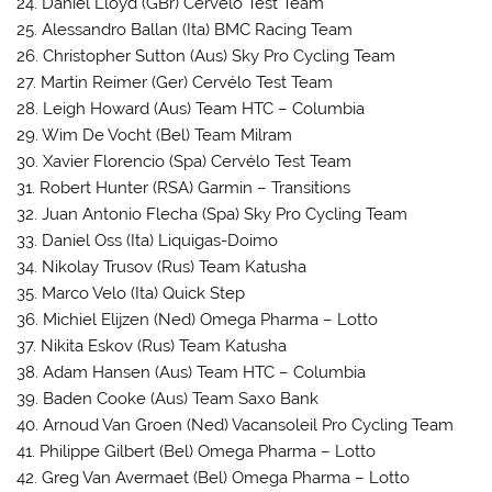
24. Daniel Lloyd (GBr) Cervélo Test Team
25. Alessandro Ballan (Ita) BMC Racing Team
26. Christopher Sutton (Aus) Sky Pro Cycling Team
27. Martin Reimer (Ger) Cervélo Test Team
28. Leigh Howard (Aus) Team HTC – Columbia
29. Wim De Vocht (Bel) Team Milram
30. Xavier Florencio (Spa) Cervélo Test Team
31. Robert Hunter (RSA) Garmin – Transitions
32. Juan Antonio Flecha (Spa) Sky Pro Cycling Team
33. Daniel Oss (Ita) Liquigas-Doimo
34. Nikolay Trusov (Rus) Team Katusha
35. Marco Velo (Ita) Quick Step
36. Michiel Elijzen (Ned) Omega Pharma – Lotto
37. Nikita Eskov (Rus) Team Katusha
38. Adam Hansen (Aus) Team HTC – Columbia
39. Baden Cooke (Aus) Team Saxo Bank
40. Arnoud Van Groen (Ned) Vacansoleil Pro Cycling Team
41. Philippe Gilbert (Bel) Omega Pharma – Lotto
42. Greg Van Avermaet (Bel) Omega Pharma – Lotto