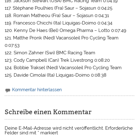
116. Jackson Stewart (USA) BMC Racing Team 0:04:19
117. Stéphane Poulhies (Fra) Saur – Sojasun 0:04:25
118. Romain Matheou (Fra) Saur – Sojasun 0:04:31
119. Francesco Chicchi (Ita) Liquigas-Doimo 0:04:34
120. Kenny De Haes (Bel) Omega Pharma – Lotto 0:07:49
121. Matthe Pronk (Ned) Vacansoleil Pro Cycling Team
0:07:53
122. Simon Zahner (Swi) BMC Racing Team
123. Cody Campbell (Can) Trek Livestrong 0:08:20
124. Bobbie Traksel (Ned) Vacansoleil Pro Cycling Team
125. Davide Cimolai (Ita) Liquigas-Doimo 0:08:38
Kommentar hinterlassen
Schreibe einen Kommentar
Deine E-Mail-Adresse wird nicht veröffentlicht.
Erforderliche
Felder sind mit
*
markiert