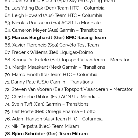
60. Juan Antonio Flecha (Spa) Sky Pro Cycling Team
61. Lars Ytting Bak (Den) Team HTC – Columbia
62. Leigh Howard (Aus) Team HTC – Columbia
63. Nicolas Rousseau (Fra) AG2R La Mondiale
64. Cameron Meyer (Aus) Garmin – Transitions
65. Marcus Burghardt (Ger) BMC Racing Team
66. Xavier Florencio (Spa) Cervélo Test Team
67. Frederik Willems (Bel) Liquigas-Doimo
68. Kenny De Ketele (Bel) Topsport Vlaanderen – Mercator
69. Martijn Maaskant (Ned) Garmin – Transitions
70. Marco Pinotti (Ita) Team HTC – Columbia
71. Danny Pate (USA) Garmin – Transitions
72. Steven Van Vooren (Bel) Topsport Vlaanderen – Mercator
73. Christophe Riblon (Fra) AG2R La Mondiale
74. Svein Tuft (Can) Garmin – Transitions
75. Leif Hoste (Bel) Omega Pharma – Lotto
76. Adam Hansen (Aus) Team HTC – Columbia
77. Niki Terpstra (Ned) Team Milram
78. Björn Schröder (Ger) Team Milram