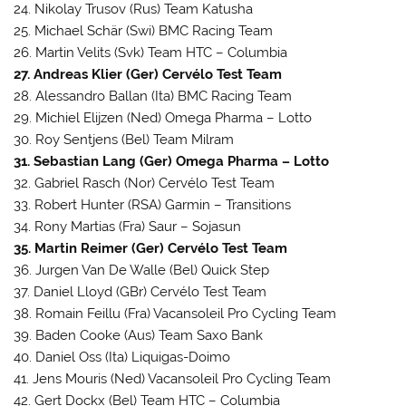
24. Nikolay Trusov (Rus) Team Katusha
25. Michael Schär (Swi) BMC Racing Team
26. Martin Velits (Svk) Team HTC – Columbia
27. Andreas Klier (Ger) Cervélo Test Team
28. Alessandro Ballan (Ita) BMC Racing Team
29. Michiel Elijzen (Ned) Omega Pharma – Lotto
30. Roy Sentjens (Bel) Team Milram
31. Sebastian Lang (Ger) Omega Pharma – Lotto
32. Gabriel Rasch (Nor) Cervélo Test Team
33. Robert Hunter (RSA) Garmin – Transitions
34. Rony Martias (Fra) Saur – Sojasun
35. Martin Reimer (Ger) Cervélo Test Team
36. Jurgen Van De Walle (Bel) Quick Step
37. Daniel Lloyd (GBr) Cervélo Test Team
38. Romain Feillu (Fra) Vacansoleil Pro Cycling Team
39. Baden Cooke (Aus) Team Saxo Bank
40. Daniel Oss (Ita) Liquigas-Doimo
41. Jens Mouris (Ned) Vacansoleil Pro Cycling Team
42. Gert Dockx (Bel) Team HTC – Columbia