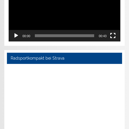
00:00
00:43
Radsportkompakt bei Strava