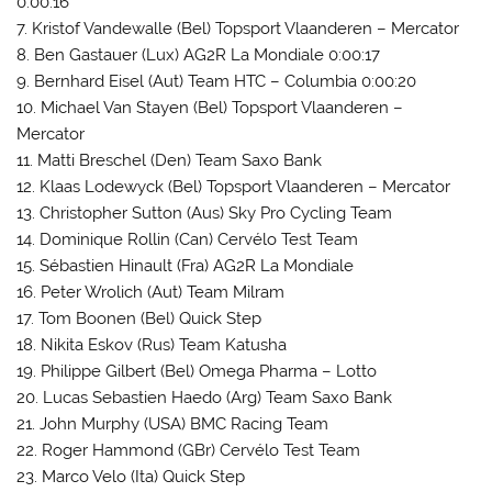
0:00:16
7. Kristof Vandewalle (Bel) Topsport Vlaanderen – Mercator
8. Ben Gastauer (Lux) AG2R La Mondiale 0:00:17
9. Bernhard Eisel (Aut) Team HTC – Columbia 0:00:20
10. Michael Van Stayen (Bel) Topsport Vlaanderen –
Mercator
11. Matti Breschel (Den) Team Saxo Bank
12. Klaas Lodewyck (Bel) Topsport Vlaanderen – Mercator
13. Christopher Sutton (Aus) Sky Pro Cycling Team
14. Dominique Rollin (Can) Cervélo Test Team
15. Sébastien Hinault (Fra) AG2R La Mondiale
16. Peter Wrolich (Aut) Team Milram
17. Tom Boonen (Bel) Quick Step
18. Nikita Eskov (Rus) Team Katusha
19. Philippe Gilbert (Bel) Omega Pharma – Lotto
20. Lucas Sebastien Haedo (Arg) Team Saxo Bank
21. John Murphy (USA) BMC Racing Team
22. Roger Hammond (GBr) Cervélo Test Team
23. Marco Velo (Ita) Quick Step