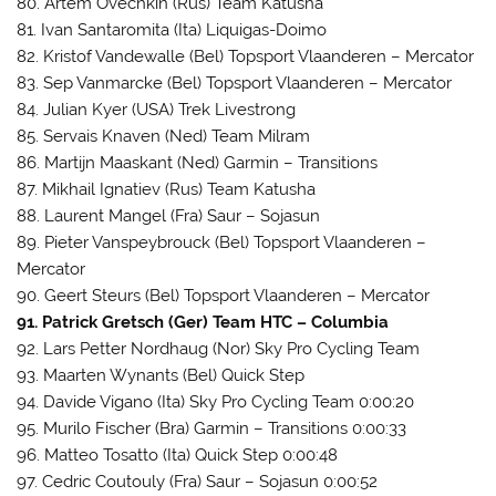
80. Artem Ovechkin (Rus) Team Katusha
81. Ivan Santaromita (Ita) Liquigas-Doimo
82. Kristof Vandewalle (Bel) Topsport Vlaanderen – Mercator
83. Sep Vanmarcke (Bel) Topsport Vlaanderen – Mercator
84. Julian Kyer (USA) Trek Livestrong
85. Servais Knaven (Ned) Team Milram
86. Martijn Maaskant (Ned) Garmin – Transitions
87. Mikhail Ignatiev (Rus) Team Katusha
88. Laurent Mangel (Fra) Saur – Sojasun
89. Pieter Vanspeybrouck (Bel) Topsport Vlaanderen –
Mercator
90. Geert Steurs (Bel) Topsport Vlaanderen – Mercator
91. Patrick Gretsch (Ger) Team HTC – Columbia
92. Lars Petter Nordhaug (Nor) Sky Pro Cycling Team
93. Maarten Wynants (Bel) Quick Step
94. Davide Vigano (Ita) Sky Pro Cycling Team 0:00:20
95. Murilo Fischer (Bra) Garmin – Transitions 0:00:33
96. Matteo Tosatto (Ita) Quick Step 0:00:48
97. Cedric Coutouly (Fra) Saur – Sojasun 0:00:52