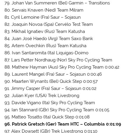
79. Johan Van Summeren (Bel) Garmin – Transitions
80. Servais Knaven (Ned) Team Milram
81. Cyril Lemoine (Fra) Saur – Sojasun
82. Joaquin Novoa (Spa) Cervélo Test Team
83. Mikhail Ignatiev (Rus) Team Katusha
84. Juan José Haedo (Arg) Team Saxo Bank
85. Artem Ovechkin (Rus) Team Katusha
86. Ivan Santaromita (Ita) Liquigas-Doimo
87. Lars Petter Nordhaug (Nor) Sky Pro Cycling Team
88. Mathew Hayman (Aus) Sky Pro Cycling Team 0:00:42
89. Laurent Mangel (Fra) Saur – Sojasun 0:00:46
90. Maarten Wynants (Bel) Quick Step 0:00:57
91. Jimmy Casper (Fra) Saur – Sojasun 0:01:02
92. Julian Kyer (USA) Trek Livestrong
93. Davide Vigano (Ita) Sky Pro Cycling Team
94. Ian Stannard (GBr) Sky Pro Cycling Team 0:01:05
95. Matteo Tosatto (Ita) Quick Step 0:01:08
96. Patrick Gretsch (Ger) Team HTC – Columbia 0:01:09
97. Alex Dowsett (GBr) Trek Livestrong 0:01:10