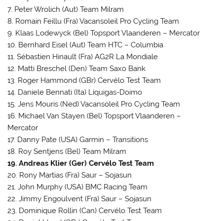
7. Peter Wrolich (Aut) Team Milram
8. Romain Feillu (Fra) Vacansoleil Pro Cycling Team
9. Klaas Lodewyck (Bel) Topsport Vlaanderen – Mercator
10. Bernhard Eisel (Aut) Team HTC – Columbia
11. Sébastien Hinault (Fra) AG2R La Mondiale
12. Matti Breschel (Den) Team Saxo Bank
13. Roger Hammond (GBr) Cervélo Test Team
14. Daniele Bennati (Ita) Liquigas-Doimo
15. Jens Mouris (Ned) Vacansoleil Pro Cycling Team
16. Michael Van Stayen (Bel) Topsport Vlaanderen –
Mercator
17. Danny Pate (USA) Garmin – Transitions
18. Roy Sentjens (Bel) Team Milram
19. Andreas Klier (Ger) Cervélo Test Team
20. Rony Martias (Fra) Saur – Sojasun
21. John Murphy (USA) BMC Racing Team
22. Jimmy Engoulvent (Fra) Saur – Sojasun
23. Dominique Rollin (Can) Cervélo Test Team