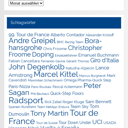
Nachrichten-
Archiv
Schlagwörter
99. Tour de France
Alberto Contador
Alexander Kristoff
Andre Greipel
Bora-
BMC Racing Team
hansgrohe
Christopher
Chris Froome
Doping
Froome
Emanuel Buchmann
Einzelzeitfahren
Giro d'Italia
Fabian Cancellara
Geraint Thomas
Fernando Gaviria
John Degenkolb
Lance
Katusha-Alpecin
Marcel Kittel
Armstrong
Mark
Marcus Burghardt
Cavendish
Omega Pharma-Quick Step
Maximilian Schachmann
Peter
Paris-Nizza
Pascal Ackermann
Paris-Roubaix
Sagan
Quick-Step Floors
Phil Bauhaus
Radsport
Sam Bennett
Roger Kluge
Rick Zabel
Tom
Team Sky
Spanien-Rundfahrt
Team NetApp-Endura
Tour de
Tony Martin
Dumoulin
France
UCI
Tour Down Under
USADA
Tour de Suisse
Vuelta a España