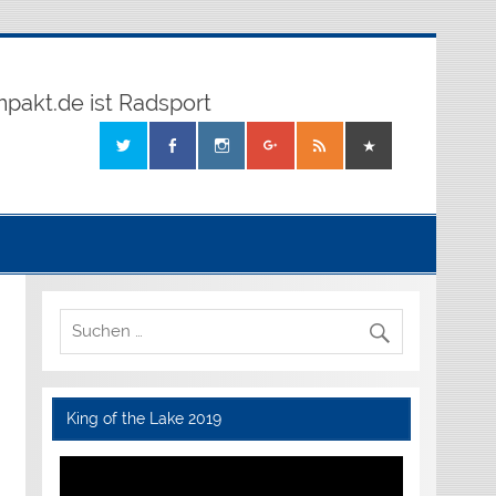
mpakt.de ist Radsport
King of the Lake 2019
Video-
Player