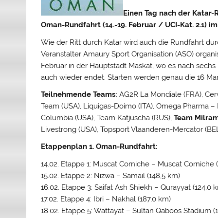
Einen Tag nach der Katar-R
Oman-Rundfahrt (14.-19. Februar / UCI-Kat. 2.1) i
Wie der Ritt durch Katar wird auch die Rundfahrt du
Veranstalter Amaury Sport Organisation (ASO) organis
Februar in der Hauptstadt Maskat, wo es nach sechs
auch wieder endet. Starten werden genau die 16 Mann
Teilnehmende Teams:
AG2R La Mondiale (FRA), Cerv
Team (USA), Liquigas-Doimo (ITA), Omega Pharma – L
Columbia (USA), Team Katjuscha (RUS),
Team Milram
Livestrong (USA), Topsport Vlaanderen-Mercator (BEL
Etappenplan 1. Oman-Rundfahrt:
14.02. Etappe 1: Muscat Corniche – Muscat Corniche 
15.02. Etappe 2: Nizwa – Samail (148,5 km)
16.02. Etappe 3: Saifat Ash Shiekh – Qurayyat (124,0 
17.02. Etappe 4: Ibri – Nakhal (187,0 km)
18.02. Etappe 5: Wattayat – Sultan Qaboos Stadium (