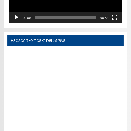
00:00
00:43
Radsportkompakt bei Strava