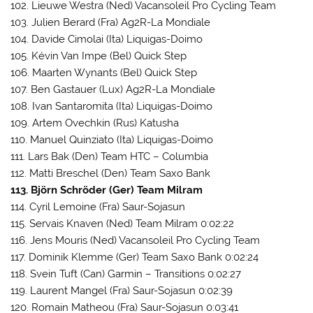
102. Lieuwe Westra (Ned) Vacansoleil Pro Cycling Team
103. Julien Berard (Fra) Ag2R-La Mondiale
104. Davide Cimolai (Ita) Liquigas-Doimo
105. Kévin Van Impe (Bel) Quick Step
106. Maarten Wynants (Bel) Quick Step
107. Ben Gastauer (Lux) Ag2R-La Mondiale
108. Ivan Santaromita (Ita) Liquigas-Doimo
109. Artem Ovechkin (Rus) Katusha
110. Manuel Quinziato (Ita) Liquigas-Doimo
111. Lars Bak (Den) Team HTC – Columbia
112. Matti Breschel (Den) Team Saxo Bank
113. Björn Schröder (Ger) Team Milram
114. Cyril Lemoine (Fra) Saur-Sojasun
115. Servais Knaven (Ned) Team Milram 0:02:22
116. Jens Mouris (Ned) Vacansoleil Pro Cycling Team
117. Dominik Klemme (Ger) Team Saxo Bank 0:02:24
118. Svein Tuft (Can) Garmin – Transitions 0:02:27
119. Laurent Mangel (Fra) Saur-Sojasun 0:02:39
120. Romain Matheou (Fra) Saur-Sojasun 0:03:41