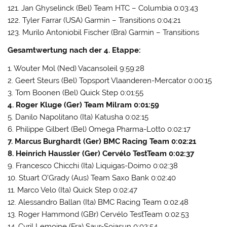
121. Jan Ghyselinck (Bel) Team HTC – Columbia 0:03:43
122. Tyler Farrar (USA) Garmin – Transitions 0:04:21
123. Murilo Antoniobil Fischer (Bra) Garmin – Transitions
Gesamtwertung nach der 4. Etappe:
1. Wouter Mol (Ned) Vacansoleil 9:59:28
2. Geert Steurs (Bel) Topsport Vlaanderen-Mercator 0:00:15
3. Tom Boonen (Bel) Quick Step 0:01:55
4. Roger Kluge (Ger) Team Milram 0:01:59
5. Danilo Napolitano (Ita) Katusha 0:02:15
6. Philippe Gilbert (Bel) Omega Pharma-Lotto 0:02:17
7. Marcus Burghardt (Ger) BMC Racing Team 0:02:21
8. Heinrich Haussler (Ger) Cervélo TestTeam 0:02:37
9. Francesco Chicchi (Ita) Liquigas-Doimo 0:02:38
10. Stuart O’Grady (Aus) Team Saxo Bank 0:02:40
11. Marco Velo (Ita) Quick Step 0:02:47
12. Alessandro Ballan (Ita) BMC Racing Team 0:02:48
13. Roger Hammond (GBr) Cervélo TestTeam 0:02:53
14. Cyril Lemoine (Fra) Saur-Sojasun 0:02:54