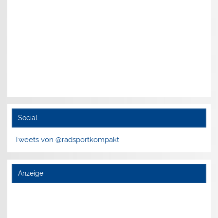
Social
Tweets von @radsportkompakt
Anzeige