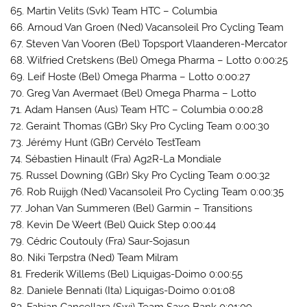
65. Martin Velits (Svk) Team HTC – Columbia
66. Arnoud Van Groen (Ned) Vacansoleil Pro Cycling Team
67. Steven Van Vooren (Bel) Topsport Vlaanderen-Mercator
68. Wilfried Cretskens (Bel) Omega Pharma – Lotto 0:00:25
69. Leif Hoste (Bel) Omega Pharma – Lotto 0:00:27
70. Greg Van Avermaet (Bel) Omega Pharma – Lotto
71. Adam Hansen (Aus) Team HTC – Columbia 0:00:28
72. Geraint Thomas (GBr) Sky Pro Cycling Team 0:00:30
73. Jérémy Hunt (GBr) Cervélo TestTeam
74. Sébastien Hinault (Fra) Ag2R-La Mondiale
75. Russel Downing (GBr) Sky Pro Cycling Team 0:00:32
76. Rob Ruijgh (Ned) Vacansoleil Pro Cycling Team 0:00:35
77. Johan Van Summeren (Bel) Garmin – Transitions
78. Kevin De Weert (Bel) Quick Step 0:00:44
79. Cédric Coutouly (Fra) Saur-Sojasun
80. Niki Terpstra (Ned) Team Milram
81. Frederik Willems (Bel) Liquigas-Doimo 0:00:55
82. Daniele Bennati (Ita) Liquigas-Doimo 0:01:08
83. Fabian Cancellara (Swi) Team Saxo Bank 0:01:09