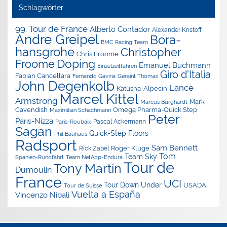
Schlagwörter
99. Tour de France
Alberto Contador
Alexander Kristoff
Andre Greipel
Bora-
BMC Racing Team
hansgrohe
Christopher
Chris Froome
Doping
Froome
Emanuel Buchmann
Einzelzeitfahren
Giro d'Italia
Fabian Cancellara
Geraint Thomas
Fernando Gaviria
John Degenkolb
Lance
Katusha-Alpecin
Marcel Kittel
Armstrong
Mark
Marcus Burghardt
Cavendish
Omega Pharma-Quick Step
Maximilian Schachmann
Peter
Paris-Nizza
Pascal Ackermann
Paris-Roubaix
Sagan
Quick-Step Floors
Phil Bauhaus
Radsport
Sam Bennett
Roger Kluge
Rick Zabel
Tom
Team Sky
Spanien-Rundfahrt
Team NetApp-Endura
Tour de
Tony Martin
Dumoulin
France
UCI
Tour Down Under
USADA
Tour de Suisse
Vuelta a España
Vincenzo Nibali