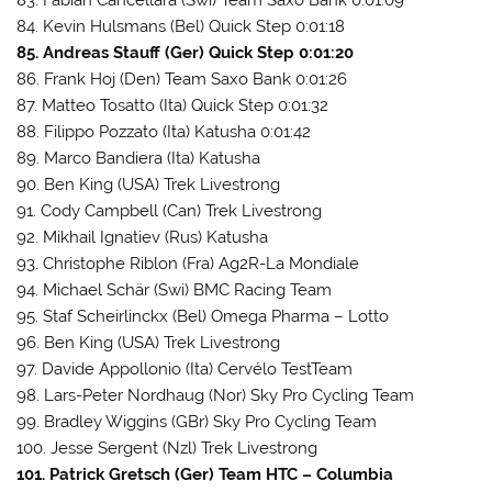
84. Kevin Hulsmans (Bel) Quick Step 0:01:18
85. Andreas Stauff (Ger) Quick Step 0:01:20
86. Frank Hoj (Den) Team Saxo Bank 0:01:26
87. Matteo Tosatto (Ita) Quick Step 0:01:32
88. Filippo Pozzato (Ita) Katusha 0:01:42
89. Marco Bandiera (Ita) Katusha
90. Ben King (USA) Trek Livestrong
91. Cody Campbell (Can) Trek Livestrong
92. Mikhail Ignatiev (Rus) Katusha
93. Christophe Riblon (Fra) Ag2R-La Mondiale
94. Michael Schär (Swi) BMC Racing Team
95. Staf Scheirlinckx (Bel) Omega Pharma – Lotto
96. Ben King (USA) Trek Livestrong
97. Davide Appollonio (Ita) Cervélo TestTeam
98. Lars-Peter Nordhaug (Nor) Sky Pro Cycling Team
99. Bradley Wiggins (GBr) Sky Pro Cycling Team
100. Jesse Sergent (Nzl) Trek Livestrong
101. Patrick Gretsch (Ger) Team HTC – Columbia