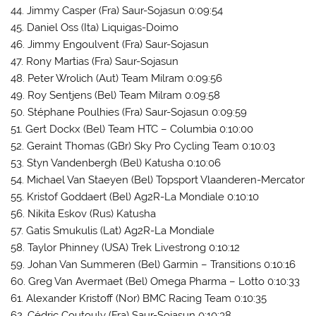
44. Jimmy Casper (Fra) Saur-Sojasun 0:09:54
45. Daniel Oss (Ita) Liquigas-Doimo
46. Jimmy Engoulvent (Fra) Saur-Sojasun
47. Rony Martias (Fra) Saur-Sojasun
48. Peter Wrolich (Aut) Team Milram 0:09:56
49. Roy Sentjens (Bel) Team Milram 0:09:58
50. Stéphane Poulhies (Fra) Saur-Sojasun 0:09:59
51. Gert Dockx (Bel) Team HTC – Columbia 0:10:00
52. Geraint Thomas (GBr) Sky Pro Cycling Team 0:10:03
53. Styn Vandenbergh (Bel) Katusha 0:10:06
54. Michael Van Staeyen (Bel) Topsport Vlaanderen-Mercator
55. Kristof Goddaert (Bel) Ag2R-La Mondiale 0:10:10
56. Nikita Eskov (Rus) Katusha
57. Gatis Smukulis (Lat) Ag2R-La Mondiale
58. Taylor Phinney (USA) Trek Livestrong 0:10:12
59. Johan Van Summeren (Bel) Garmin – Transitions 0:10:16
60. Greg Van Avermaet (Bel) Omega Pharma – Lotto 0:10:33
61. Alexander Kristoff (Nor) BMC Racing Team 0:10:35
62. Cédric Coutouly (Fra) Saur-Sojasun 0:10:38