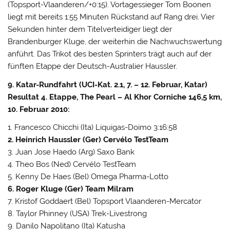
(Topsport-Vlaanderen/+0:15). Vortagessieger Tom Boonen
liegt mit bereits 1:55 Minuten Rückstand auf Rang drei. Vier
Sekunden hinter dem Titelverteidiger liegt der
Brandenburger Kluge, der weiterhin die Nachwuchswertung
anführt. Das Trikot des besten Sprinters trägt auch auf der
fünften Etappe der Deutsch-Australier Haussler.
9. Katar-Rundfahrt (UCI-Kat. 2.1, 7. – 12. Februar, Katar)
Resultat 4. Etappe, The Pearl – Al Khor Corniche 146,5 km,
10. Februar 2010:
1. Francesco Chicchi (Ita) Liquigas-Doimo 3:16:58
2. Heinrich Haussler (Ger) Cervélo TestTeam
3. Juan Jose Haedo (Arg) Saxo Bank
4. Theo Bos (Ned) Cervélo TestTeam
5. Kenny De Haes (Bel) Omega Pharma-Lotto
6. Roger Kluge (Ger) Team Milram
7. Kristof Goddaert (Bel) Topsport Vlaanderen-Mercator
8. Taylor Phinney (USA) Trek-Livestrong
9. Danilo Napolitano (Ita) Katusha