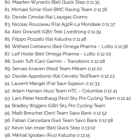
80. Maarten Wynants (Bel) Quick Step 0:11:35
81. Michael Schär (Swi) BMC Racing Team 0:11:36
82. Davide Cimolai (Ita) Liquigas-Doimo
83. Nicolas Rousseau (Fra) Ag2R-La Mondiale 0:11:37
84. Alex Dowsett (GBr) Trek Livestrong 0:11:39
85. Filippo Pozzato (Ita) Katusha 0:11:48
86. Wilfried Cretskens (Bel) Omega Pharma – Lotto 0:11:58
87. Leif Hoste (Bel) Omega Pharma – Lotto 0:12:00
88. Svein Tuft (Can) Garmin – Transitions 0:12:08
89. Servais Knaven (Ned) Team Milram 0:12:20
90. Davide Appollonio (Ita) Cervélo TestTeam 0:12:23
91. Laurent Mangel (Fra) Saur-Sojasun 0:12:33
92. Adam Hansen (Aus) Team HTC – Columbia 0:12:41
93. Lars-Peter Nordhaug (Nor) Sky Pro Cycling Team 0:12:42
94. Bradley Wiggins (GBr) Sky Pro Cycling Team
95. Matti Breschel (Den) Team Saxo Bank 0:12:52
96. Fabian Cancellara (Swi) Team Saxo Bank 0:12:58
97. Kévin Van Impe (Bel) Quick Step 0:13:02
98. Mikhail Ignatiev (Rus) Katusha 0:13:15