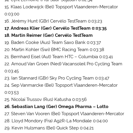
15. Klaas Lodewijck (Bel) Topsport Vlaanderen-Mercator
0:03:00
16. Jérémy Hunt (GBr) Cervélo TestTeam 0:03:23
17. Andreas Klier (Ger) Cervélo TestTeam 0:03:35
18. Martin Reimer (Ger) Cervélo TestTeam
19. Baden Cooke (Aus) Team Saxo Bank 0:03:37
20. Martin Kohler (Swi) BMC Racing Team 0:03:38
21. Bernhard Eisel (Aut) Team HTC – Columbia 0:03:41
22. Arnoud Van Groen (Ned) Vacansoleil Pro Cycling Team
0:03:45
23. Ian Stannard (GBr) Sky Pro Cycling Team 0:03:47
24. Sep Vanmarcke (Bel) Topsport Vlaanderen-Mercator
0:03:53
25. Nicolaï Trussov (Rus) Katusha 0:03:56
26. Sebastian Lang (Ger) Omega Pharma – Lotto
27. Steven Van Vooren (Bel) Topsport Vlaanderen-Mercator
28. Lloyd Mondory (Fra) Ag2R-La Mondiale 0:04:00
29. Kevin Hulsmans (Bel) Quick Step 0:04:21