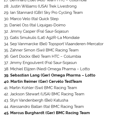
28. Justin Williams (USA) Trek Livestrong
29. Ian Stannard (GBr) Sky Pro Cycling Team
30. Marco Velo (Ita) Quick Step
31. Daniel Oss (Ita) Liquigas-Doimo
32. Jimmy Casper (Fra) Saur-Sojasun
33. Gatis Smukulis (Lat) Ag2R-La Mondiale
34. Sep Vanmarcke (Bel) Topsport Vlaanderen-Mercator
35. Zahner Simon (Swi) BMC Racing Team
36. Gert Dockx (Bel) Team HTC – Columbia
37. Jimmy Engoulvent (Fra) Saur-Sojasun
38. Michiel Elijzen (Ned) Omega Pharma – Lotto
39. Sebastian Lang (Ger) Omega Pharma – Lotto
40. Martin Reimer (Ger) Cervélo TestTeam
41. Martin Kohler (Swi) BMC Racing Team
42. Jackson Stewart (USA) BMC Racing Team
43. Styn Vandenbergh (Bel) Katusha
44. Alessandro Ballan (Ita) BMC Racing Team
45. Marcus Burghardt (Ger) BMC Racing Team