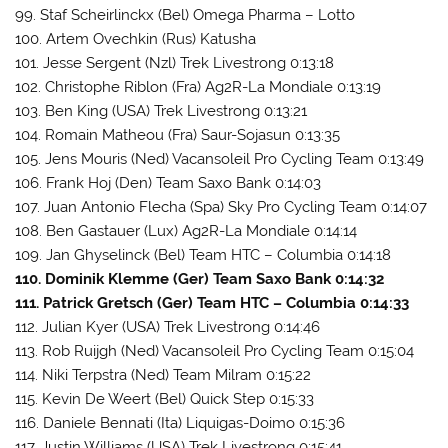
99. Staf Scheirlinckx (Bel) Omega Pharma – Lotto
100. Artem Ovechkin (Rus) Katusha
101. Jesse Sergent (Nzl) Trek Livestrong 0:13:18
102. Christophe Riblon (Fra) Ag2R-La Mondiale 0:13:19
103. Ben King (USA) Trek Livestrong 0:13:21
104. Romain Matheou (Fra) Saur-Sojasun 0:13:35
105. Jens Mouris (Ned) Vacansoleil Pro Cycling Team 0:13:49
106. Frank Hoj (Den) Team Saxo Bank 0:14:03
107. Juan Antonio Flecha (Spa) Sky Pro Cycling Team 0:14:07
108. Ben Gastauer (Lux) Ag2R-La Mondiale 0:14:14
109. Jan Ghyselinck (Bel) Team HTC – Columbia 0:14:18
110. Dominik Klemme (Ger) Team Saxo Bank 0:14:32
111. Patrick Gretsch (Ger) Team HTC – Columbia 0:14:33
112. Julian Kyer (USA) Trek Livestrong 0:14:46
113. Rob Ruijgh (Ned) Vacansoleil Pro Cycling Team 0:15:04
114. Niki Terpstra (Ned) Team Milram 0:15:22
115. Kevin De Weert (Bel) Quick Step 0:15:33
116. Daniele Bennati (Ita) Liquigas-Doimo 0:15:36
117. Justin Williams (USA) Trek Livestrong 0:15:41