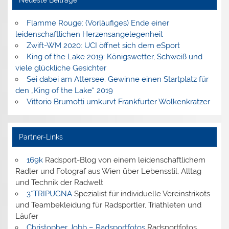
Neueste Beiträge
Flamme Rouge: (Vorläufiges) Ende einer
leidenschaftlichen Herzensangelegenheit
Zwift-WM 2020: UCI öffnet sich dem eSport
King of the Lake 2019: Königswetter, Schweiß und
viele glückliche Gesichter
Sei dabei am Attersee: Gewinne einen Startplatz für
den „King of the Lake“ 2019
Vittorio Brumotti umkurvt Frankfurter Wolkenkratzer
Partner-Links
169k
Radsport-Blog von einem leidenschaftlichem
Radler und Fotograf aus Wien über Lebensstil, Alltag
und Technik der Radwelt
3*TRIPUGNA
Spezialist für individuelle Vereinstrikots
und Teambekleidung für Radsportler, Triathleten und
Läufer
Christopher Jobb – Radsportfotos
Radsportfotos,