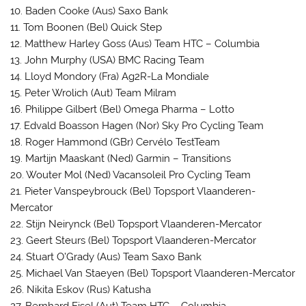
10. Baden Cooke (Aus) Saxo Bank
11. Tom Boonen (Bel) Quick Step
12. Matthew Harley Goss (Aus) Team HTC – Columbia
13. John Murphy (USA) BMC Racing Team
14. Lloyd Mondory (Fra) Ag2R-La Mondiale
15. Peter Wrolich (Aut) Team Milram
16. Philippe Gilbert (Bel) Omega Pharma – Lotto
17. Edvald Boasson Hagen (Nor) Sky Pro Cycling Team
18. Roger Hammond (GBr) Cervélo TestTeam
19. Martijn Maaskant (Ned) Garmin – Transitions
20. Wouter Mol (Ned) Vacansoleil Pro Cycling Team
21. Pieter Vanspeybrouck (Bel) Topsport Vlaanderen-
Mercator
22. Stijn Neirynck (Bel) Topsport Vlaanderen-Mercator
23. Geert Steurs (Bel) Topsport Vlaanderen-Mercator
24. Stuart O’Grady (Aus) Team Saxo Bank
25. Michael Van Staeyen (Bel) Topsport Vlaanderen-Mercator
26. Nikita Eskov (Rus) Katusha
27. Bernhard Eisel (Aut) Team HTC – Columbia