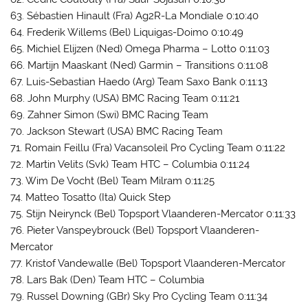
63. Sébastien Hinault (Fra) Ag2R-La Mondiale 0:10:40
64. Frederik Willems (Bel) Liquigas-Doimo 0:10:49
65. Michiel Elijzen (Ned) Omega Pharma – Lotto 0:11:03
66. Martijn Maaskant (Ned) Garmin – Transitions 0:11:08
67. Luis-Sebastian Haedo (Arg) Team Saxo Bank 0:11:13
68. John Murphy (USA) BMC Racing Team 0:11:21
69. Zahner Simon (Swi) BMC Racing Team
70. Jackson Stewart (USA) BMC Racing Team
71. Romain Feillu (Fra) Vacansoleil Pro Cycling Team 0:11:22
72. Martin Velits (Svk) Team HTC – Columbia 0:11:24
73. Wim De Vocht (Bel) Team Milram 0:11:25
74. Matteo Tosatto (Ita) Quick Step
75. Stijn Neirynck (Bel) Topsport Vlaanderen-Mercator 0:11:33
76. Pieter Vanspeybrouck (Bel) Topsport Vlaanderen-
Mercator
77. Kristof Vandewalle (Bel) Topsport Vlaanderen-Mercator
78. Lars Bak (Den) Team HTC – Columbia
79. Russel Downing (GBr) Sky Pro Cycling Team 0:11:34