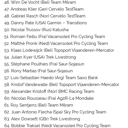
46. Wim De Vocht (Bel) Team Milram
47. Andreas Klier (Ger) Cervélo TestTeam
48. Gabriel Rasch (Nor) Cervélo TestTeam
49. Danny Pate (USA) Garmin – Transitions
50. Nicolaï Trussov (Rus) Katusha
51. Romain Feillu (Fra) Vacansoleil Pro Cycling Team
52. Matthé Pronk (Ned) Vacansoleil Pro Cycling Team
53. Klaas Lodewijck (Bel) Topsport Vlaanderen-Mercator
54. Julian Kyer (USA) Trek Livestrong
55. Stéphane Poulhies (Fra) Saur-Sojasun
56. Rony Martias (Fra) Saur-Sojasun
57. Luis-Sebastian Haedo (Arg) Team Saxo Bank
58. Kristof Vandewalle (Bel) Topsport Vlaanderen-Mercator
59. Alexander Kristoff (Nor) BMC Racing Team
60. Nicolas Rousseau (Fra) Ag2R-La Mondiale
61. Roy Sentjens (Bel) Team Milram
62. Juan Antonio Flecha (Spa) Sky Pro Cycling Team
63. Alex Dowsett (GBr) Trek Livestrong
64. Bobbie Traksel (Ned) Vacansoleil Pro Cycling Team