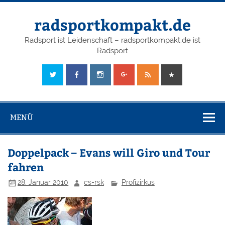
radsportkompakt.de
Radsport ist Leidenschaft – radsportkompakt.de ist
Radsport
MENÜ
Doppelpack – Evans will Giro und Tour
fahren
28. Januar 2010
cs-rsk
Profizirkus