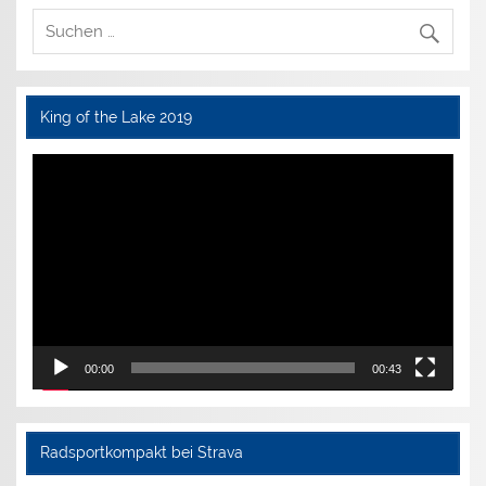
King of the Lake 2019
Video-
Player
00:00
00:43
Radsportkompakt bei Strava