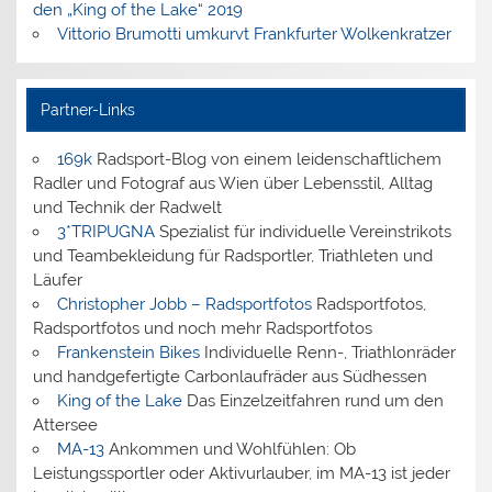
den „King of the Lake“ 2019
Vittorio Brumotti umkurvt Frankfurter Wolkenkratzer
Partner-Links
169k
Radsport-Blog von einem leidenschaftlichem
Radler und Fotograf aus Wien über Lebensstil, Alltag
und Technik der Radwelt
3*TRIPUGNA
Spezialist für individuelle Vereinstrikots
und Teambekleidung für Radsportler, Triathleten und
Läufer
Christopher Jobb – Radsportfotos
Radsportfotos,
Radsportfotos und noch mehr Radsportfotos
Frankenstein Bikes
Individuelle Renn-, Triathlonräder
und handgefertigte Carbonlaufräder aus Südhessen
King of the Lake
Das Einzelzeitfahren rund um den
Attersee
MA-13
Ankommen und Wohlfühlen: Ob
Leistungssportler oder Aktivurlauber, im MA-13 ist jeder