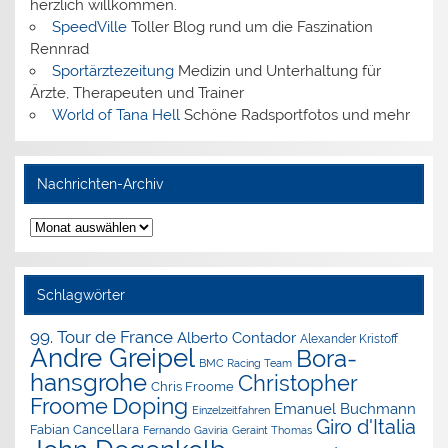
herzlich willkommen.
SpeedVille
Toller Blog rund um die Faszination
Rennrad
Sportärztezeitung
Medizin und Unterhaltung für
Ärzte, Therapeuten und Trainer
World of Tana Hell
Schöne Radsportfotos und mehr
Nachrichten-Archiv
Nachrichten-
Archiv
Schlagwörter
99. Tour de France
Alberto Contador
Alexander Kristoff
Andre Greipel
Bora-
BMC Racing Team
hansgrohe
Christopher
Chris Froome
Doping
Froome
Emanuel Buchmann
Einzelzeitfahren
Giro d'Italia
Fabian Cancellara
Geraint Thomas
Fernando Gaviria