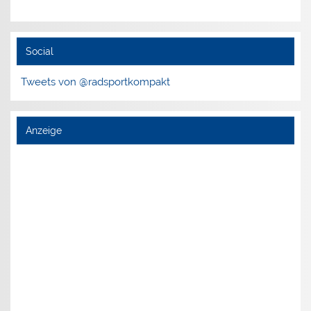
Social
Tweets von @radsportkompakt
Anzeige