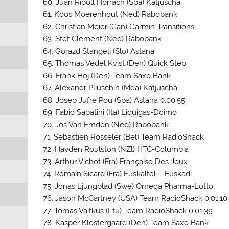
60. Juan Ripoll Horrach (Spa) Katjuscha
61. Koos Moerenhout (Ned) Rabobank
62. Christian Meier (Can) Garmin-Transitions
63. Stef Clement (Ned) Rabobank
64. Gorazd Stangelj (Slo) Astana
65. Thomas Vedel Kvist (Den) Quick Step
66. Frank Hoj (Den) Team Saxo Bank
67. Alexandr Pliuschin (Mda) Katjuscha
68. Josep Jufre Pou (Spa) Astana 0:00:55
69. Fabio Sabatini (Ita) Liquigas-Doimo
70. Jos Van Emden (Ned) Rabobank
71. Sebastien Rosseler (Bel) Team RadioShack
72. Hayden Roulston (NZl) HTC-Columbia
73. Arthur Vichot (Fra) Française Des Jeux
74. Romain Sicard (Fra) Euskaltel – Euskadi
75. Jonas Ljungblad (Swe) Omega Pharma-Lotto
76. Jason McCartney (USA) Team RadioShack 0:01:10
77. Tomas Vaitkus (Ltu) Team RadioShack 0:01:39
78. Kasper Klostergaard (Den) Team Saxo Bank