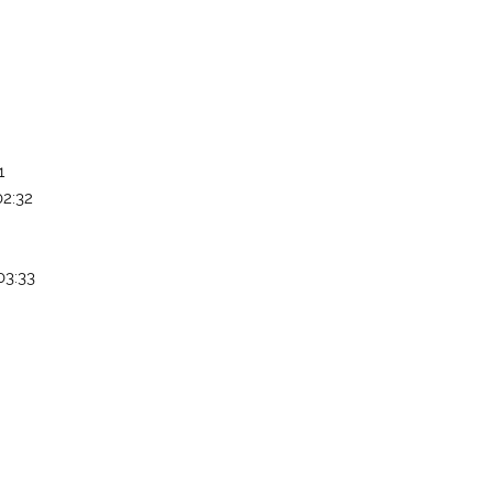
1
02:32
03:33