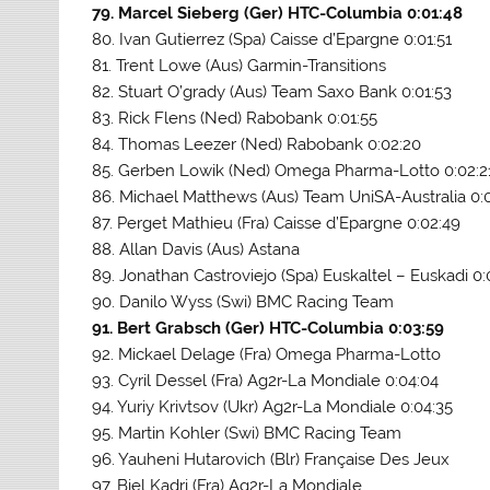
79. Marcel Sieberg (Ger) HTC-Columbia 0:01:48
80. Ivan Gutierrez (Spa) Caisse d’Epargne 0:01:51
81. Trent Lowe (Aus) Garmin-Transitions
82. Stuart O’grady (Aus) Team Saxo Bank 0:01:53
83. Rick Flens (Ned) Rabobank 0:01:55
84. Thomas Leezer (Ned) Rabobank 0:02:20
85. Gerben Lowik (Ned) Omega Pharma-Lotto 0:02:2
86. Michael Matthews (Aus) Team UniSA-Australia 0:
87. Perget Mathieu (Fra) Caisse d’Epargne 0:02:49
88. Allan Davis (Aus) Astana
89. Jonathan Castroviejo (Spa) Euskaltel – Euskadi 0:
90. Danilo Wyss (Swi) BMC Racing Team
91. Bert Grabsch (Ger) HTC-Columbia 0:03:59
92. Mickael Delage (Fra) Omega Pharma-Lotto
93. Cyril Dessel (Fra) Ag2r-La Mondiale 0:04:04
94. Yuriy Krivtsov (Ukr) Ag2r-La Mondiale 0:04:35
95. Martin Kohler (Swi) BMC Racing Team
96. Yauheni Hutarovich (Blr) Française Des Jeux
97. Biel Kadri (Fra) Ag2r-La Mondiale