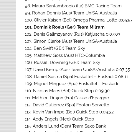
98. Mauro Santambrogio (Ita) BMC Racing Team
99. Rohan Dennis (Aus) Team UniSA-Australia
100. Olivier Kaisen (Bel) Omega Pharma-Lotto 0:05:5
101. Dominik Roels (Ger) Team Milram
102. Denis Galimzyanov (Rus) Katjuscha 0:07:03
103. Simon Clarke (Aus) Team UniSA-Australia
104. Ben Swift (GBr) Team Sky
105. Matthew Goss (Aus) HTC-Columbia
106. Russell Downing (GBr) Team Sky
107. David Kemp (Aus) Team UniSA-Australia 0:07:35
108. Daniel Sesma (Spa) Euskaltel – Euskadi 0:08:11
109. Miguel Minguez (Spa) Euskaltel – Euskadi
110. Nikolas Maes (Bel) Quick Step 0:09:30
111. Mathieu Drujon (Fra) Caisse d’Epargne
112. David Gutierrez (Spa) Footon Servetto
113. Kevin Van Impe (Bel) Quick Step 0:09:32
114. Addy Engels (Ned) Quick Step
115. Anders Lund (Den) Team Saxo Bank