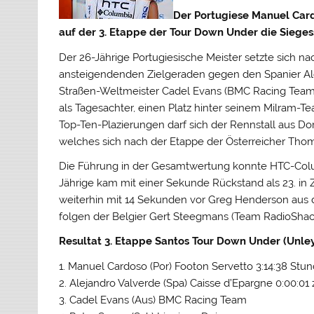
Der Portugiese Manuel Car
auf der 3. Etappe der Tour Down Under die Sieges
Der 26-Jährige Portugiesische Meister setzte sich na
ansteigendenden Zielgeraden gegen den Spanier Ale
Straßen-Weltmeister Cadel Evans (BMC Racing Team
als Tagesachter, einen Platz hinter seinem Milram-
Top-Ten-Plazierungen darf sich der Rennstall aus Do
welches sich nach der Etappe der Österreicher Thom
Die Führung in der Gesamtwertung konnte HTC-Columb
Jährige kam mit einer Sekunde Rückstand als 23. in 
weiterhin mit 14 Sekunden vor Greg Henderson aus 
folgen der Belgier Gert Steegmans (Team RadioShack
Resultat 3. Etappe Santos Tour Down Under (Unley -S
1. Manuel Cardoso (Por) Footon Servetto 3:14:38 Stu
2. Alejandro Valverde (Spa) Caisse d’Epargne 0:00:01
3. Cadel Evans (Aus) BMC Racing Team