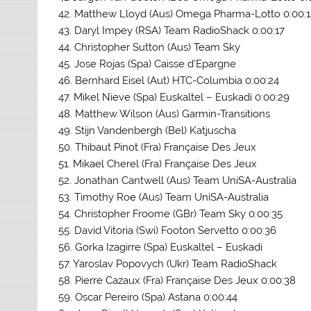
42. Matthew Lloyd (Aus) Omega Pharma-Lotto 0:00:1
43. Daryl Impey (RSA) Team RadioShack 0:00:17
44. Christopher Sutton (Aus) Team Sky
45. Jose Rojas (Spa) Caisse d’Epargne
46. Bernhard Eisel (Aut) HTC-Columbia 0:00:24
47. Mikel Nieve (Spa) Euskaltel – Euskadi 0:00:29
48. Matthew Wilson (Aus) Garmin-Transitions
49. Stijn Vandenbergh (Bel) Katjuscha
50. Thibaut Pinot (Fra) Française Des Jeux
51. Mikael Cherel (Fra) Française Des Jeux
52. Jonathan Cantwell (Aus) Team UniSA-Australia
53. Timothy Roe (Aus) Team UniSA-Australia
54. Christopher Froome (GBr) Team Sky 0:00:35
55. David Vitoria (Swi) Footon Servetto 0:00:36
56. Gorka Izagirre (Spa) Euskaltel – Euskadi
57. Yaroslav Popovych (Ukr) Team RadioShack
58. Pierre Cazaux (Fra) Française Des Jeux 0:00:38
59. Oscar Pereiro (Spa) Astana 0:00:44