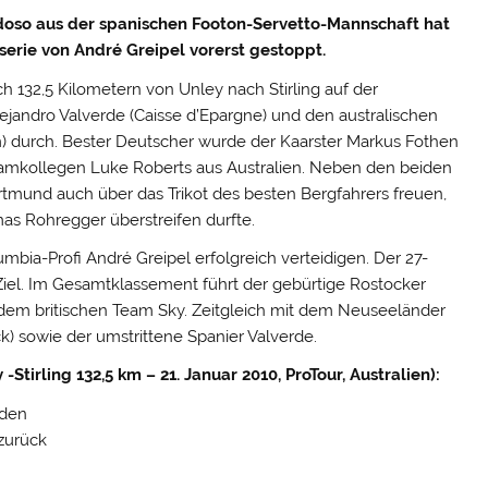
doso aus der spanischen Footon-Servetto-Mannschaft hat
serie von André Greipel vorerst gestoppt.
ch 132,5 Kilometern von Unley nach Stirling auf der
jandro Valverde (Caisse d’Epargne) und den australischen
) durch.
Bester Deutscher wurde der Kaarster Markus Fothen
Teamkollegen Luke Roberts aus Australien. Neben den beiden
rtmund auch über das Trikot des besten Bergfahrers freuen,
as Rohregger überstreifen durfte.
ia-Profi André Greipel erfolgreich verteidigen. Der 27-
Ziel. Im Gesamtklassement führt der gebürtige Rostocker
dem britischen Team Sky. Zeitgleich mit dem Neuseeländer
) sowie der umstrittene Spanier Valverde.
tirling 132,5 km – 21. Januar 2010, ProTour, Australien):
nden
 zurück