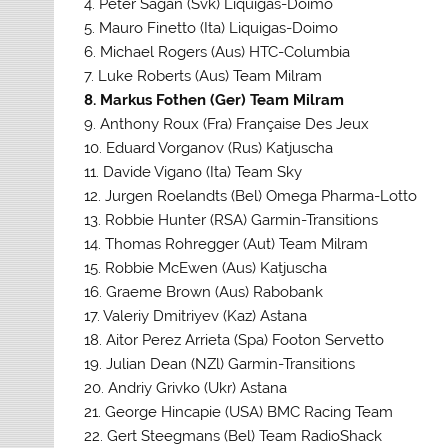
4. Peter Sagan (Svk) Liquigas-Doimo
5. Mauro Finetto (Ita) Liquigas-Doimo
6. Michael Rogers (Aus) HTC-Columbia
7. Luke Roberts (Aus) Team Milram
8. Markus Fothen (Ger) Team Milram
9. Anthony Roux (Fra) Française Des Jeux
10. Eduard Vorganov (Rus) Katjuscha
11. Davide Vigano (Ita) Team Sky
12. Jurgen Roelandts (Bel) Omega Pharma-Lotto
13. Robbie Hunter (RSA) Garmin-Transitions
14. Thomas Rohregger (Aut) Team Milram
15. Robbie McEwen (Aus) Katjuscha
16. Graeme Brown (Aus) Rabobank
17. Valeriy Dmitriyev (Kaz) Astana
18. Aitor Perez Arrieta (Spa) Footon Servetto
19. Julian Dean (NZl) Garmin-Transitions
20. Andriy Grivko (Ukr) Astana
21. George Hincapie (USA) BMC Racing Team
22. Gert Steegmans (Bel) Team RadioShack