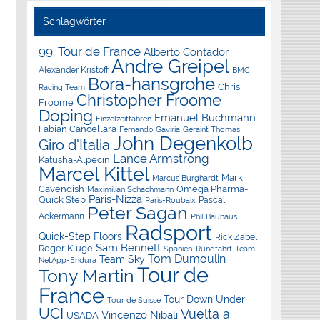
Schlagwörter
99. Tour de France
Alberto Contador
Andre Greipel
Alexander Kristoff
BMC
Bora-hansgrohe
Chris
Racing Team
Christopher Froome
Froome
Doping
Emanuel Buchmann
Einzelzeitfahren
Fabian Cancellara
Geraint Thomas
Fernando Gaviria
John Degenkolb
Giro d'Italia
Lance Armstrong
Katusha-Alpecin
Marcel Kittel
Mark
Marcus Burghardt
Cavendish
Omega Pharma-
Maximilian Schachmann
Paris-Nizza
Quick Step
Pascal
Paris-Roubaix
Peter Sagan
Ackermann
Phil Bauhaus
Radsport
Quick-Step Floors
Rick Zabel
Sam Bennett
Roger Kluge
Spanien-Rundfahrt
Team
Tom Dumoulin
Team Sky
NetApp-Endura
Tour de
Tony Martin
France
Tour Down Under
Tour de Suisse
UCI
Vuelta a
Vincenzo Nibali
USADA