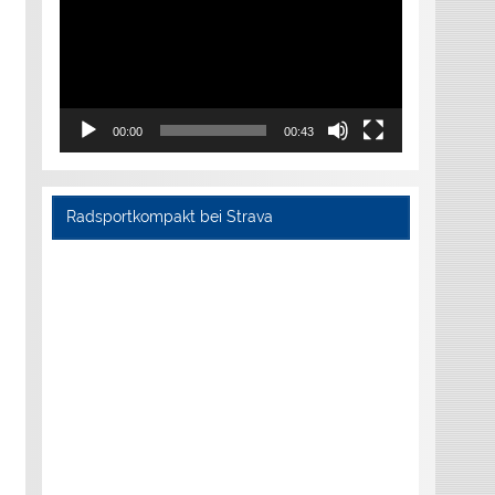
00:00
00:43
Radsportkompakt bei Strava