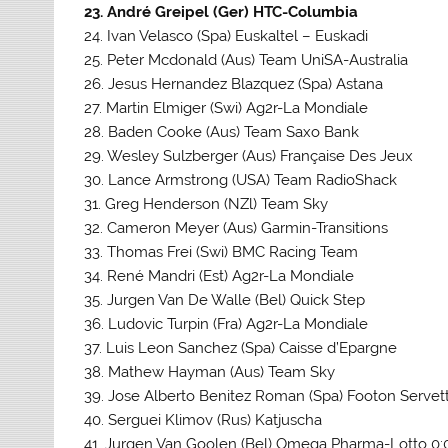
23. André Greipel (Ger) HTC-Columbia
24. Ivan Velasco (Spa) Euskaltel – Euskadi
25. Peter Mcdonald (Aus) Team UniSA-Australia
26. Jesus Hernandez Blazquez (Spa) Astana
27. Martin Elmiger (Swi) Ag2r-La Mondiale
28. Baden Cooke (Aus) Team Saxo Bank
29. Wesley Sulzberger (Aus) Française Des Jeux
30. Lance Armstrong (USA) Team RadioShack
31. Greg Henderson (NZl) Team Sky
32. Cameron Meyer (Aus) Garmin-Transitions
33. Thomas Frei (Swi) BMC Racing Team
34. René Mandri (Est) Ag2r-La Mondiale
35. Jurgen Van De Walle (Bel) Quick Step
36. Ludovic Turpin (Fra) Ag2r-La Mondiale
37. Luis Leon Sanchez (Spa) Caisse d’Epargne
38. Mathew Hayman (Aus) Team Sky
39. Jose Alberto Benitez Roman (Spa) Footon Servet
40. Serguei Klimov (Rus) Katjuscha
41. Jurgen Van Goolen (Bel) Omega Pharma-Lotto 0: