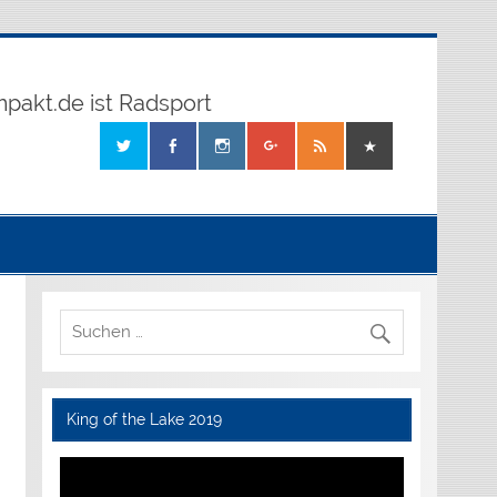
mpakt.de ist Radsport
King of the Lake 2019
Video-
Player