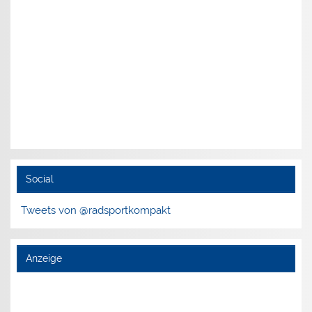
Social
Tweets von @radsportkompakt
Anzeige