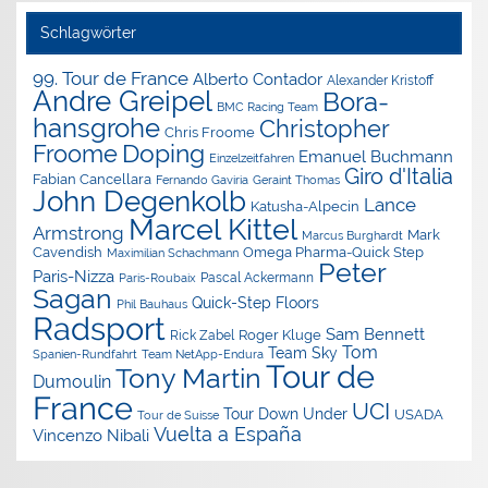
Schlagwörter
99. Tour de France
Alberto Contador
Alexander Kristoff
Andre Greipel
Bora-
BMC Racing Team
hansgrohe
Christopher
Chris Froome
Doping
Froome
Emanuel Buchmann
Einzelzeitfahren
Giro d'Italia
Fabian Cancellara
Geraint Thomas
Fernando Gaviria
John Degenkolb
Lance
Katusha-Alpecin
Marcel Kittel
Armstrong
Mark
Marcus Burghardt
Cavendish
Omega Pharma-Quick Step
Maximilian Schachmann
Peter
Paris-Nizza
Pascal Ackermann
Paris-Roubaix
Sagan
Quick-Step Floors
Phil Bauhaus
Radsport
Sam Bennett
Roger Kluge
Rick Zabel
Tom
Team Sky
Spanien-Rundfahrt
Team NetApp-Endura
Tour de
Tony Martin
Dumoulin
France
UCI
Tour Down Under
USADA
Tour de Suisse
Vuelta a España
Vincenzo Nibali