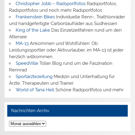
Christopher Jobb – Radsportfotos
Radsportfotos,
Radsportfotos und noch mehr Radsportfotos
Frankenstein Bikes
Individuelle Renn-, Triathlonräder
und handgefertigte Carbonlaufräder aus Südhessen
King of the Lake
Das Einzelzeitfahren rund um den
Attersee
MA-13
Ankommen und Wohlfühlen: Ob
Leistungssportler oder Aktivurlauber, im MA-13 ist jeder
herzlich willkommen.
SpeedVille
Toller Blog rund um die Faszination
Rennrad
Sportärztezeitung
Medizin und Unterhaltung für
Ärzte, Therapeuten und Trainer
World of Tana Hell
Schöne Radsportfotos und mehr
Nachrichten-Archiv
Nachrichten-
Archiv