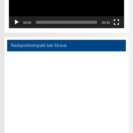
00:00
00:43
Radsportkompakt bei Strava