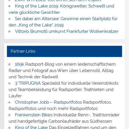
King of the Lake 2019: Königswetter, Schweiß und
viele glückliche Gesichter
Sei dabei am Attersee: Gewinne einen Startplatz für
den „King of the Lake“ 2019
Vittorio Brumotti umkurvt Frankfurter Wolkenkratzer
Partner-Links
169k
Radsport-Blog von einem leidenschaftlichem
Radler und Fotograf aus Wien über Lebensstil, Alltag
und Technik der Radwelt
3*TRIPUGNA
Spezialist für individuelle Vereinstrikots
und Teambekleidung für Radsportler, Triathleten und
Läufer
Christopher Jobb – Radsportfotos
Radsportfotos,
Radsportfotos und noch mehr Radsportfotos
Frankenstein Bikes
Individuelle Renn-, Triathlonräder
und handgefertigte Carbonlaufräder aus Südhessen
King of the Lake
Das Einzelzeitfahren rund um den