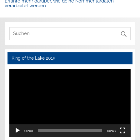
Erfahre mehr darüber, wie deine Kommentardaten
verarbeitet werden
.
King of the Lake 2019
Video-
Player
00:00
00:43