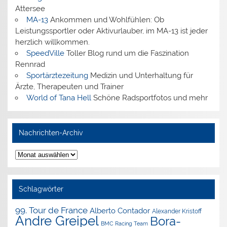
Attersee
MA-13
Ankommen und Wohlfühlen: Ob
Leistungssportler oder Aktivurlauber, im MA-13 ist jeder
herzlich willkommen.
SpeedVille
Toller Blog rund um die Faszination
Rennrad
Sportärztezeitung
Medizin und Unterhaltung für
Ärzte, Therapeuten und Trainer
World of Tana Hell
Schöne Radsportfotos und mehr
Nachrichten-Archiv
Nachrichten-
Archiv
Schlagwörter
99. Tour de France
Alberto Contador
Alexander Kristoff
Andre Greipel
Bora-
BMC Racing Team