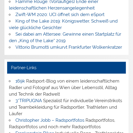
Flamme Rouge: (Vorläufiges) Ende einer
leidenschaftlichen Herzensangelegenheit
Zwift-WM 2020: UCI öffnet sich dem eSport
King of the Lake 2019: Königswetter, Schweiß und
viele glückliche Gesichter
Sei dabei am Attersee: Gewinne einen Startplatz für
den „King of the Lake“ 2019
Vittorio Brumotti umkurvt Frankfurter Wolkenkratzer
Partner-Links
169k
Radsport-Blog von einem leidenschaftlichem
Radler und Fotograf aus Wien über Lebensstil, Alltag
und Technik der Radwelt
3*TRIPUGNA
Spezialist für individuelle Vereinstrikots
und Teambekleidung für Radsportler, Triathleten und
Läufer
Christopher Jobb – Radsportfotos
Radsportfotos,
Radsportfotos und noch mehr Radsportfotos