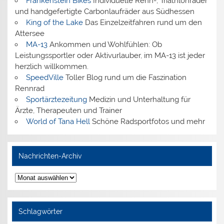
Frankenstein Bikes
Individuelle Renn-, Triathlonräder
und handgefertigte Carbonlaufräder aus Südhessen
King of the Lake
Das Einzelzeitfahren rund um den
Attersee
MA-13
Ankommen und Wohlfühlen: Ob
Leistungssportler oder Aktivurlauber, im MA-13 ist jeder
herzlich willkommen.
SpeedVille
Toller Blog rund um die Faszination
Rennrad
Sportärztezeitung
Medizin und Unterhaltung für
Ärzte, Therapeuten und Trainer
World of Tana Hell
Schöne Radsportfotos und mehr
Nachrichten-Archiv
Nachrichten-
Archiv
Schlagwörter