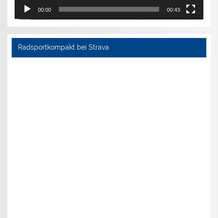
00:00
00:43
Radsportkompakt bei Strava