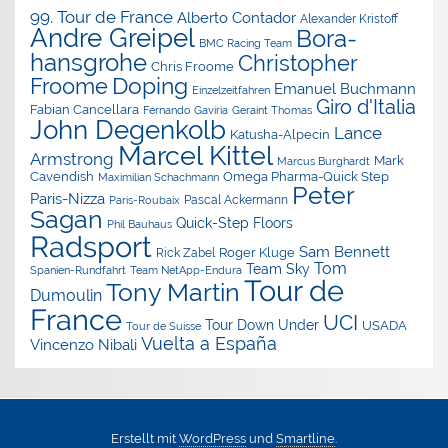
99. Tour de France
Alberto Contador
Alexander Kristoff
Andre Greipel
Bora-
BMC Racing Team
hansgrohe
Christopher
Chris Froome
Doping
Froome
Emanuel Buchmann
Einzelzeitfahren
Giro d'Italia
Fabian Cancellara
Geraint Thomas
Fernando Gaviria
John Degenkolb
Lance
Katusha-Alpecin
Marcel Kittel
Armstrong
Mark
Marcus Burghardt
Cavendish
Omega Pharma-Quick Step
Maximilian Schachmann
Peter
Paris-Nizza
Pascal Ackermann
Paris-Roubaix
Sagan
Quick-Step Floors
Phil Bauhaus
Radsport
Sam Bennett
Roger Kluge
Rick Zabel
Tom
Team Sky
Spanien-Rundfahrt
Team NetApp-Endura
Tour de
Tony Martin
Dumoulin
France
UCI
Tour Down Under
USADA
Tour de Suisse
Vuelta a España
Vincenzo Nibali
Erstellt mit
WordPress
und
Smartline
.