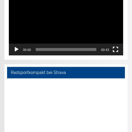
00:00
00:43
Radsportkompakt bei Strava