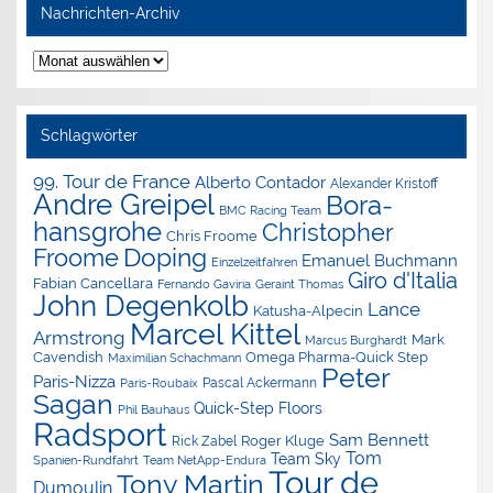
Nachrichten-Archiv
Nachrichten-
Archiv
Schlagwörter
99. Tour de France
Alberto Contador
Alexander Kristoff
Andre Greipel
Bora-
BMC Racing Team
hansgrohe
Christopher
Chris Froome
Doping
Froome
Emanuel Buchmann
Einzelzeitfahren
Giro d'Italia
Fabian Cancellara
Geraint Thomas
Fernando Gaviria
John Degenkolb
Lance
Katusha-Alpecin
Marcel Kittel
Armstrong
Mark
Marcus Burghardt
Cavendish
Omega Pharma-Quick Step
Maximilian Schachmann
Peter
Paris-Nizza
Pascal Ackermann
Paris-Roubaix
Sagan
Quick-Step Floors
Phil Bauhaus
Radsport
Sam Bennett
Roger Kluge
Rick Zabel
Tom
Team Sky
Spanien-Rundfahrt
Team NetApp-Endura
Tour de
Tony Martin
Dumoulin