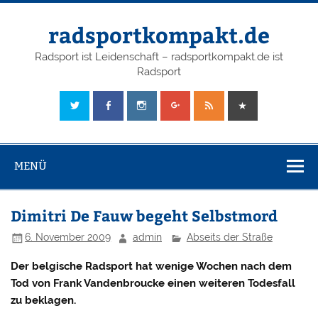
radsportkompakt.de
Radsport ist Leidenschaft – radsportkompakt.de ist
Radsport
MENÜ
Dimitri De Fauw begeht Selbstmord
6. November 2009
admin
Abseits der Straße
Der belgische Radsport hat wenige Wochen nach dem
Tod von Frank Vandenbroucke einen weiteren Todesfall
zu beklagen.