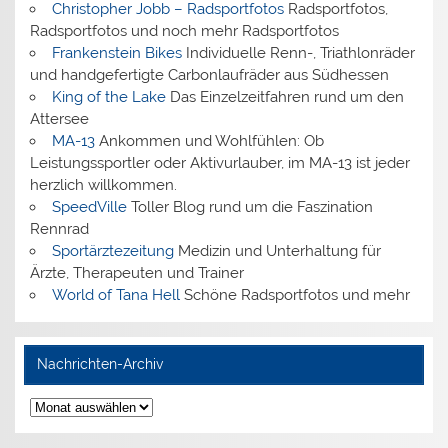
Christopher Jobb – Radsportfotos
Radsportfotos,
Radsportfotos und noch mehr Radsportfotos
Frankenstein Bikes
Individuelle Renn-, Triathlonräder
und handgefertigte Carbonlaufräder aus Südhessen
King of the Lake
Das Einzelzeitfahren rund um den
Attersee
MA-13
Ankommen und Wohlfühlen: Ob
Leistungssportler oder Aktivurlauber, im MA-13 ist jeder
herzlich willkommen.
SpeedVille
Toller Blog rund um die Faszination
Rennrad
Sportärztezeitung
Medizin und Unterhaltung für
Ärzte, Therapeuten und Trainer
World of Tana Hell
Schöne Radsportfotos und mehr
Nachrichten-Archiv
Nachrichten-
Archiv