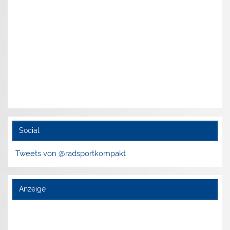
Social
Tweets von @radsportkompakt
Anzeige