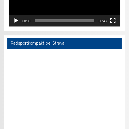
00:00
00:43
Radsportkompakt bei Strava