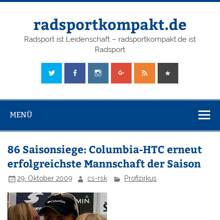
radsportkompakt.de
Radsport ist Leidenschaft – radsportkompakt.de ist
Radsport
MENÜ
86 Saisonsiege: Columbia-HTC erneut
erfolgreichste Mannschaft der Saison
29. Oktober 2009
cs-rsk
Profizirkus