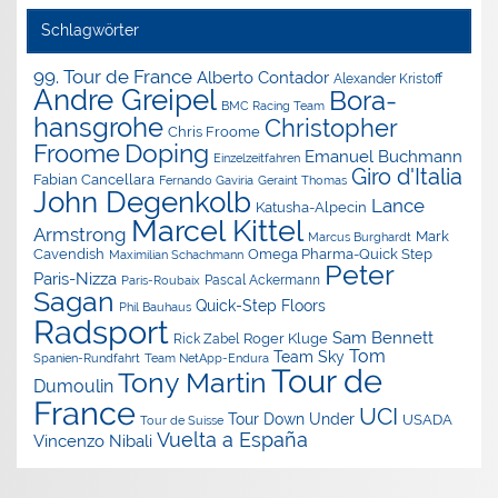
Schlagwörter
99. Tour de France
Alberto Contador
Alexander Kristoff
Andre Greipel
Bora-
BMC Racing Team
hansgrohe
Christopher
Chris Froome
Doping
Froome
Emanuel Buchmann
Einzelzeitfahren
Giro d'Italia
Fabian Cancellara
Geraint Thomas
Fernando Gaviria
John Degenkolb
Lance
Katusha-Alpecin
Marcel Kittel
Armstrong
Mark
Marcus Burghardt
Cavendish
Omega Pharma-Quick Step
Maximilian Schachmann
Peter
Paris-Nizza
Pascal Ackermann
Paris-Roubaix
Sagan
Quick-Step Floors
Phil Bauhaus
Radsport
Sam Bennett
Roger Kluge
Rick Zabel
Tom
Team Sky
Spanien-Rundfahrt
Team NetApp-Endura
Tour de
Tony Martin
Dumoulin
France
UCI
Tour Down Under
USADA
Tour de Suisse
Vuelta a España
Vincenzo Nibali