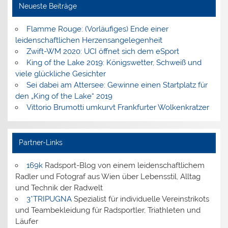
Neueste Beiträge
Flamme Rouge: (Vorläufiges) Ende einer
leidenschaftlichen Herzensangelegenheit
Zwift-WM 2020: UCI öffnet sich dem eSport
King of the Lake 2019: Königswetter, Schweiß und
viele glückliche Gesichter
Sei dabei am Attersee: Gewinne einen Startplatz für
den „King of the Lake“ 2019
Vittorio Brumotti umkurvt Frankfurter Wolkenkratzer
Partner-Links
169k
Radsport-Blog von einem leidenschaftlichem
Radler und Fotograf aus Wien über Lebensstil, Alltag
und Technik der Radwelt
3*TRIPUGNA
Spezialist für individuelle Vereinstrikots
und Teambekleidung für Radsportler, Triathleten und
Läufer