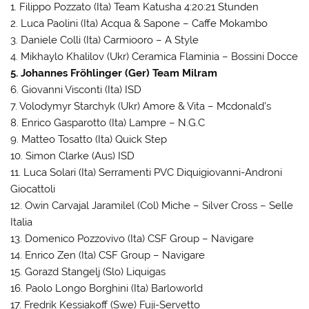
1. Filippo Pozzato (Ita) Team Katusha 4:20:21 Stunden
2. Luca Paolini (Ita) Acqua & Sapone – Caffe Mokambo
3. Daniele Colli (Ita) Carmiooro – A Style
4. Mikhaylo Khalilov (Ukr) Ceramica Flaminia – Bossini Docce
5. Johannes Fröhlinger (Ger) Team Milram
6. Giovanni Visconti (Ita) ISD
7. Volodymyr Starchyk (Ukr) Amore & Vita – Mcdonald’s
8. Enrico Gasparotto (Ita) Lampre – N.G.C
9. Matteo Tosatto (Ita) Quick Step
10. Simon Clarke (Aus) ISD
11. Luca Solari (Ita) Serramenti PVC Diquigiovanni-Androni
Giocattoli
12. Owin Carvajal Jaramilel (Col) Miche – Silver Cross – Selle
Italia
13. Domenico Pozzovivo (Ita) CSF Group – Navigare
14. Enrico Zen (Ita) CSF Group – Navigare
15. Gorazd Stangelj (Slo) Liquigas
16. Paolo Longo Borghini (Ita) Barloworld
17. Fredrik Kessiakoff (Swe) Fuji-Servetto