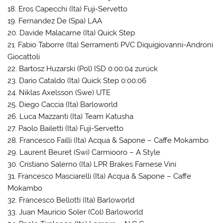
18. Eros Capecchi (Ita) Fuji-Servetto
19. Fernandez De (Spa) LAA
20. Davide Malacarne (Ita) Quick Step
21. Fabio Taborre (Ita) Serramenti PVC Diquigiovanni-Androni
Giocattoli
22. Bartosz Huzarski (Pol) ISD 0:00:04 zurück
23. Dario Cataldo (Ita) Quick Step 0:00:06
24. Niklas Axelsson (Swe) UTE
25. Diego Caccia (Ita) Barloworld
26. Luca Mazzanti (Ita) Team Katusha
27. Paolo Bailetti (Ita) Fuji-Servetto
28. Francesco Failli (Ita) Acqua & Sapone – Caffe Mokambo
29. Laurent Beuret (Swi) Carmiooro – A Style
30. Cristiano Salerno (Ita) LPR Brakes Farnese Vini
31. Francesco Masciarelli (Ita) Acqua & Sapone – Caffe
Mokambo
32. Francesco Bellotti (Ita) Barloworld
33. Juan Mauricio Soler (Col) Barloworld