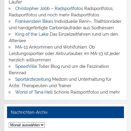
Läufer
Christopher Jobb – Radsportfotos
Radsportfotos,
Radsportfotos und noch mehr Radsportfotos
Frankenstein Bikes
Individuelle Renn-, Triathlonräder
und handgefertigte Carbonlaufräder aus Südhessen
King of the Lake
Das Einzelzeitfahren rund um den
Attersee
MA-13
Ankommen und Wohlfühlen: Ob
Leistungssportler oder Aktivurlauber, im MA-13 ist jeder
herzlich willkommen.
SpeedVille
Toller Blog rund um die Faszination
Rennrad
Sportärztezeitung
Medizin und Unterhaltung für
Ärzte, Therapeuten und Trainer
World of Tana Hell
Schöne Radsportfotos und mehr
Nachrichten-Archiv
Nachrichten-
Archiv