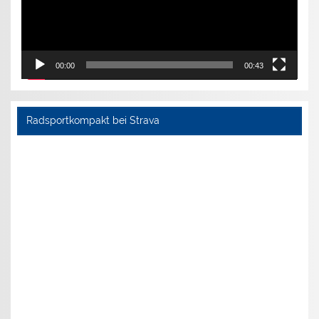
00:00
00:43
Radsportkompakt bei Strava