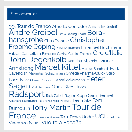
Schlagwörter
99. Tour de France
Alberto Contador
Alexander Kristoff
Andre Greipel
Bora-
BMC Racing Team
hansgrohe
Christopher
Chris Froome
Doping
Froome
Emanuel Buchmann
Einzelzeitfahren
Giro d'Italia
Fabian Cancellara
Geraint Thomas
Fernando Gaviria
John Degenkolb
Lance
Katusha-Alpecin
Marcel Kittel
Armstrong
Mark
Marcus Burghardt
Cavendish
Omega Pharma-Quick Step
Maximilian Schachmann
Peter
Paris-Nizza
Pascal Ackermann
Paris-Roubaix
Sagan
Quick-Step Floors
Phil Bauhaus
Radsport
Sam Bennett
Roger Kluge
Rick Zabel
Tom
Team Sky
Spanien-Rundfahrt
Team NetApp-Endura
Tour de
Tony Martin
Dumoulin
France
UCI
Tour Down Under
USADA
Tour de Suisse
Vuelta a España
Vincenzo Nibali