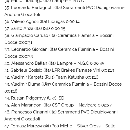
34. Paolo Tiralongo (Ita) Lampre – N.G.C
35. Leonardo Bertagnolli (Ita) Serramenti PVC Diquigiovanni-
Androni Giocattoli
36. Valerio Agnoli (Ita) Liquigas 0:00:14
37. Santo Anza (Ita) ISD 0:00:25
38. Giampaolo Caruso (Ita) Ceramica Flaminia – Bossini
Docce 0:00:31
39. Leonardo Giordani (Ita) Ceramica Flaminia – Bossini
Docce 0:00:33
40. Alessandro Ballan (Ita) Lampre – N.G.C 0:00:45
41. Gabriele Bosisio (Ita) LPR Brakes Farnese Vini 0:01:13
42. Vladimir Karpets (Rus) Team Katusha 0:01:16
43. Vladimir Duma (Ukr) Ceramica Flaminia – Bossini Docce
0:01:18
44. Ruslan Pidgornyy (Ukr) ISD
45. Alan Marangoni (Ita) CSF Group – Navigare 0:02:37
46. Francesco Ginanni (Ita) Serramenti PVC Diquigiovanni-
Androni Giocattoli
47. Tomasz Marczynski (Pol) Miche – Silver Cross – Selle