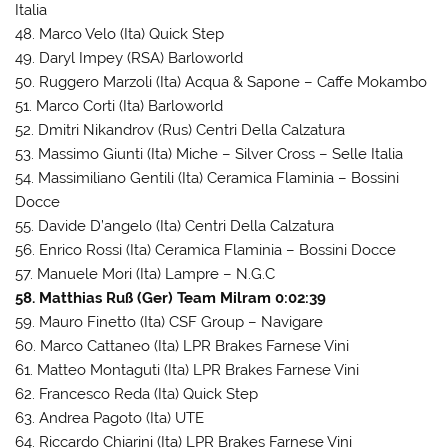
Italia
48. Marco Velo (Ita) Quick Step
49. Daryl Impey (RSA) Barloworld
50. Ruggero Marzoli (Ita) Acqua & Sapone – Caffe Mokambo
51. Marco Corti (Ita) Barloworld
52. Dmitri Nikandrov (Rus) Centri Della Calzatura
53. Massimo Giunti (Ita) Miche – Silver Cross – Selle Italia
54. Massimiliano Gentili (Ita) Ceramica Flaminia – Bossini
Docce
55. Davide D’angelo (Ita) Centri Della Calzatura
56. Enrico Rossi (Ita) Ceramica Flaminia – Bossini Docce
57. Manuele Mori (Ita) Lampre – N.G.C
58. Matthias Ruß (Ger) Team Milram 0:02:39
59. Mauro Finetto (Ita) CSF Group – Navigare
60. Marco Cattaneo (Ita) LPR Brakes Farnese Vini
61. Matteo Montaguti (Ita) LPR Brakes Farnese Vini
62. Francesco Reda (Ita) Quick Step
63. Andrea Pagoto (Ita) UTE
64. Riccardo Chiarini (Ita) LPR Brakes Farnese Vini