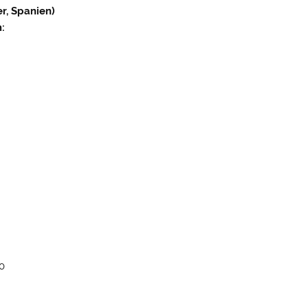
er, Spanien)
:
10