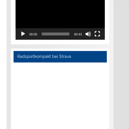
00:00
00:43
Radsportkompakt bei Strava