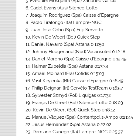
5. Ezequiel Mosquera (Spa) Xacobeo Galicia
6. Cadel Evans (Aus) Silence-Lotto
7. Joaquím Rodríguez (Spa) Caisse d’Epargne
8. Paolo Tiralongo (Ita) Lampre-NGC
9. Juan José Cobo (Spa) Fuji-Servetto
10. Kevin De Weert (Bel) Quick Step
11. Daniel Navarro (Spa) Astana 0:11:50
12. Johnny Hoogerland (Ned) Vacansoleil 0:12:18
13. Daniel Moreno (Spa) Caisse d’Epargne 0:12:49
14. Haimar Zubeldia (Spa) Astana 0:13:34
15. Amaël Moinard (Fra) Cofidis 0:15:03
16. Vasil Kiryienka (Blr) Caisse d’Epargne 0:16:49
17. Philip Deignan (Irl) Cervélo TestTeam 0:16:57
18. Sylvester Szmyd (Pol) Liquigas 0:17:32
19. Françis De Greef (Bel) Silence-Lotto 0:18:03
20. Kevin De Weert (Bel) Quick Step 0:18:12
21. Manuel Váquez (Spa) Contentpolis-Ampo 0:21:45
22. Jesús Hernández (Spa) Astana 0:22:02
23. Damiano Cunego (Ita) Lampre-NGC 0:25:37