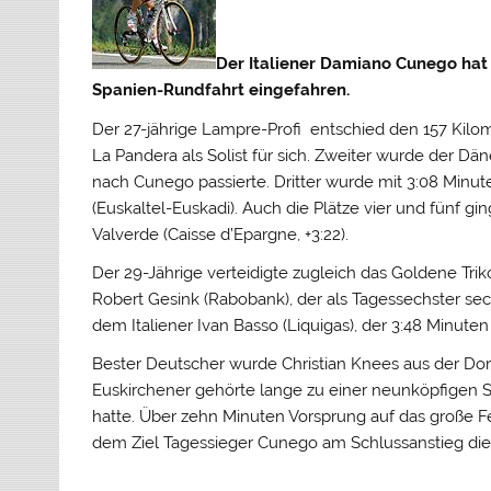
Der Italiener Damiano Cunego hat 
Spanien-Rundfahrt eingefahren.
Der 27-jährige Lampre-Profi entschied den 157 Kilo
La Pandera als Solist für sich. Zweiter wurde der Dä
nach Cunego passierte. Dritter wurde mit 3:08 Min
(Euskaltel-Euskadi). Auch die Plätze vier und fünf gi
Valverde (Caisse d’Epargne, +3:22).
Der 29-Jährige verteidigte zugleich das Goldene Tri
Robert Gesink (Rabobank), der als Tagessechster sec
dem Italiener Ivan Basso (Liquigas), der 3:48 Minut
Bester Deutscher wurde Christian Knees aus der Dor
Euskirchener gehörte lange zu einer neunköpfigen S
hatte. Über zehn Minuten Vorsprung auf das große Fe
dem Ziel Tagessieger Cunego am Schlussanstieg die