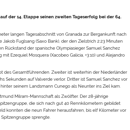
auf der 14. Etappe seinen zweiten Tageserfolg bei der 64.
meter langen Tagesabschnitt von Granada zur Bergankunft nach
ne Jakob Fuglsang (Saxo Bank),
der den Zielstrich 2:23 Minuten
uten Rückstand der spanische Olympiasieger Samuel Sanchez
ng mit Ezequiel Mosquera (Xacobeo Galicia, +3:10) und Alejandro
kot des Gesamtführenden. Zweiter ist weiterhin der Niederländer
hs Sekunden auf Valverde verlor. Dritter ist Samuel Sanchez vor
en hinter seinem Landsmann Cunego als Neunter ins Ziel kam.
tmund Milram-Mannschaft als Zwölfter. Der 28-jährige
pitzengruppe, die sich nach gut 40 Rennkilometern gebildet
ld konnten die neun Fahrer herausfahren, bis elf Kilometer vor
 Spitzengruppe sprengte.