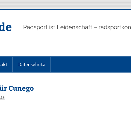
de
Radsport ist Leidenschaft – radsportko
akt
Datenschutz
für Cunego
lta