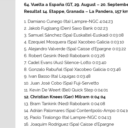
64. Vuelta a España (GT, 29. August – 20. Septemb
Resultat 14. Etappe, Granada – La Pandera, 157 km
1. Damiano Cunego (Ita) Lampre-NGC 4:04:23
2. Jakob Fuglsang (Den) Saxo Bank 0:02:23
3. Samuel Sánchez (Spa) Euskaltel-Euskadi 0:03:08
4. Ezequiel Mosquera (Spa) Xacobeo Galicia 0:03:10
5. Alejandro Valverde (Spa) Caisse d’Epargne 0:03:22
6. Robert Gesink (Ned) Rabobank 0:03:26
7. Cadel Evans (Aus) Silence-Lotto 0:03:40
8. Gonzalo Rabuñal (Spa) Xacobeo Galicia 0:03:46
9. Ivan Basso (Ita) Liquigas 0:03:48
10. Juan José Cobo (Spa) Fuji-Servetto
11. Kevin De Weert (Bel) Quick Step 0:04:01
12. Christian Knees (Ger) Milram 0:04:04
13. Bram Tankink (Ned) Rabobank 0:04:08
14. Adrián Palomares (Spa) Contentpolis-Ampo 0:04:
15. Paolo Tiralongo (Ita) Lampre-NGC 0:04:13
16. Joaquím Rodríguez (Spa) Caisse d’Epargne