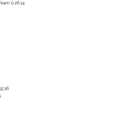
Team 0:26:14
55:16
5