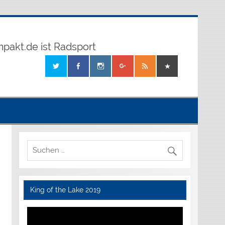
mpakt.de ist Radsport
King of the Lake 2019
Video-
Player