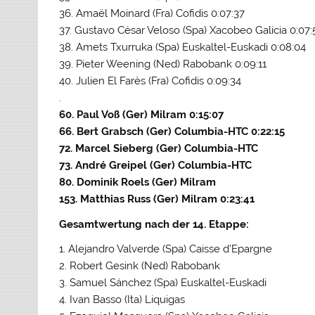
36. Amaël Moinard (Fra) Cofidis 0:07:37
37. Gustavo César Veloso (Spa) Xacobeo Galicia 0:07:
38. Amets Txurruka (Spa) Euskaltel-Euskadi 0:08:04
39. Pieter Weening (Ned) Rabobank 0:09:11
40. Julien El Farès (Fra) Cofidis 0:09:34
.
60. Paul Voß (Ger) Milram 0:15:07
66. Bert Grabsch (Ger) Columbia-HTC 0:22:15
72. Marcel Sieberg (Ger) Columbia-HTC
73. André Greipel (Ger) Columbia-HTC
80. Dominik Roels (Ger) Milram
153. Matthias Russ (Ger) Milram 0:23:41
Gesamtwertung nach der 14. Etappe:
1. Alejandro Valverde (Spa) Caisse d’Epargne
2. Robert Gesink (Ned) Rabobank
3. Samuel Sánchez (Spa) Euskaltel-Euskadi
4. Ivan Basso (Ita) Liquigas