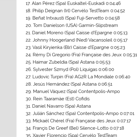
17. Alan Pérez (Spa) Euskaltel-Euskadi 0:04:46
18. Philip Deignan (Irl) Cervélo TestTeam 0:04:52
19. Beñat Intxausti (Spa) Fuji-Servetto 0:04:58
20. Tom Danielson (USA) Garmin-Slipstream
21. Daniel Moreno (Spa) Caisse d’Epargne 0:05:13
22. Johnny Hoogerland (Ned) Vacansoleil 0:05:17
23. Vasil Kiryienka (Blr) Caisse d’Epargne 0:05:23
24. Rémy Di Gregorio (Fra) Française des Jeux 0:05:3
25. Haimar Zubeldia (Spa) Astana 0:05:53
26. Sylvester Szmyd (Pol) Liquigas 0:06:00
27. Ludovic Turpin (Fra) AG2R La Mondiale 0:06:40
28. Jesús Hernández (Spa) Astana 0:06:51
29. Manuel Váquez (Spa) Contentpolis-Ampo
30. Rein Taaramäe (Est) Cofidis
31. Daniel Navarro (Spa) Astana
32. Julián Sánchez (Spa) Contentpolis-Ampo 0:07:01
33. Mickaël Chérel (Fra) Française des Jeux 0:07:17
34. Françis De Greef (Bel) Silence-Lotto 0:07:18
35. Xavier Florencio (Spa) Cervélo TestTeam