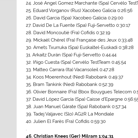
24. José Angel Gomez Marchante (Spa) Cervélo Test
25. Eduard Vorganov (Rus) Xacobeo Galicia 0:26:56
26. David Garcia (Spa) Xacobeo Galicia 0:29:00
27. David De La Fuente (Spa) Fuji-Servetto 0:30:17
28. David Moncoutié (Fra) Cofidis 0:32:19
29. Mickaël Chérel (Fra) Française des Jeux 0:33:48
30. Amets Txurruka (Spa) Euskaltel-Euskadi 0:38:28
31. Arkaitz Durán (Spa) Fuji-Servetto 0:44:44
32. Iñigo Cuesta (Spa) Cervélo TestTeam 0:45:54
33. Matteo Carrara (Ita) Vacansoleil 0:47:28
34. Koos Moerenhout (Ned) Rabobank 0:49:37
35. Bram Tankink (Ned) Rabobank 0:52:39
36. Olivier Bonnaire (Fra) Bbox Bouygues Telecom 0:
37. David López García (Spa) Caisse d’Epargne 0:56:5
38. Juan Manuel Gárate (Spa) Rabobank 0:57:34
39. Tadej Valjavec (Slo) AG2R La Mondiale
40. Julien El Farès (Fra) Cofidis 0:59:30
.
46. Christian Knees (Ger) Milram 1:04:31