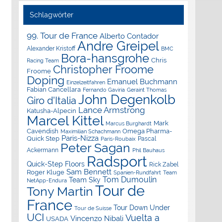
Schlagwörter
99. Tour de France
Alberto Contador
Andre Greipel
Alexander Kristoff
BMC
Bora-hansgrohe
Chris
Racing Team
Christopher Froome
Froome
Doping
Emanuel Buchmann
Einzelzeitfahren
Fabian Cancellara
Geraint Thomas
Fernando Gaviria
John Degenkolb
Giro d'Italia
Lance Armstrong
Katusha-Alpecin
Marcel Kittel
Mark
Marcus Burghardt
Cavendish
Omega Pharma-
Maximilian Schachmann
Paris-Nizza
Quick Step
Pascal
Paris-Roubaix
Peter Sagan
Ackermann
Phil Bauhaus
Radsport
Quick-Step Floors
Rick Zabel
Sam Bennett
Roger Kluge
Spanien-Rundfahrt
Team
Tom Dumoulin
Team Sky
NetApp-Endura
Tour de
Tony Martin
France
Tour Down Under
Tour de Suisse
UCI
Vuelta a
Vincenzo Nibali
USADA