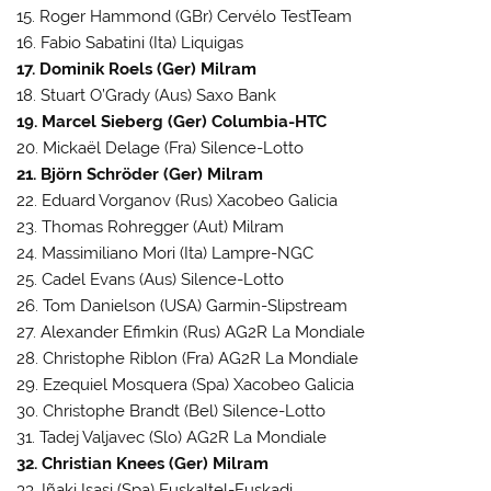
15. Roger Hammond (GBr) Cervélo TestTeam
16. Fabio Sabatini (Ita) Liquigas
17. Dominik Roels (Ger) Milram
18. Stuart O’Grady (Aus) Saxo Bank
19. Marcel Sieberg (Ger) Columbia-HTC
20. Mickaël Delage (Fra) Silence-Lotto
21. Björn Schröder (Ger) Milram
22. Eduard Vorganov (Rus) Xacobeo Galicia
23. Thomas Rohregger (Aut) Milram
24. Massimiliano Mori (Ita) Lampre-NGC
25. Cadel Evans (Aus) Silence-Lotto
26. Tom Danielson (USA) Garmin-Slipstream
27. Alexander Efimkin (Rus) AG2R La Mondiale
28. Christophe Riblon (Fra) AG2R La Mondiale
29. Ezequiel Mosquera (Spa) Xacobeo Galicia
30. Christophe Brandt (Bel) Silence-Lotto
31. Tadej Valjavec (Slo) AG2R La Mondiale
32. Christian Knees (Ger) Milram
33. Iñaki Isasi (Spa) Euskaltel-Euskadi