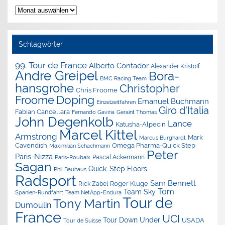
Nachrichten-
Archiv
Schlagwörter
99. Tour de France
Alberto Contador
Alexander Kristoff
Andre Greipel
Bora-
BMC Racing Team
hansgrohe
Christopher
Chris Froome
Doping
Froome
Emanuel Buchmann
Einzelzeitfahren
Giro d'Italia
Fabian Cancellara
Geraint Thomas
Fernando Gaviria
John Degenkolb
Lance
Katusha-Alpecin
Marcel Kittel
Armstrong
Mark
Marcus Burghardt
Cavendish
Omega Pharma-Quick Step
Maximilian Schachmann
Peter
Paris-Nizza
Pascal Ackermann
Paris-Roubaix
Sagan
Quick-Step Floors
Phil Bauhaus
Radsport
Sam Bennett
Roger Kluge
Rick Zabel
Tom
Team Sky
Spanien-Rundfahrt
Team NetApp-Endura
Tour de
Tony Martin
Dumoulin
France
UCI
Tour Down Under
USADA
Tour de Suisse