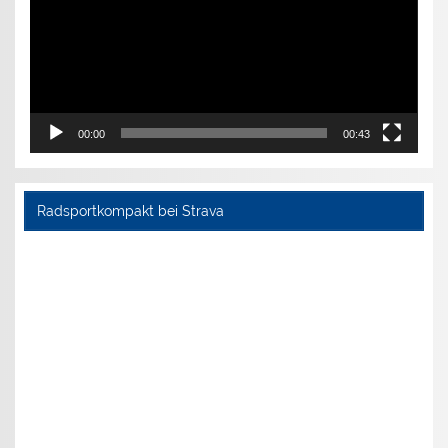
00:00
00:43
Radsportkompakt bei Strava