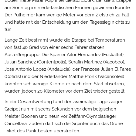
Boden hatte Milram-Sprinter Gerald Ciolek, der die 2. Etappe
am Sonntag im niederländischen Emmen gewinnen konnte.
Der Pulheimer kam wenige Meter vor dem Zielstrich zu Fall
und hatte mit der Entscheidung um den Tagessieg nichts zu
tun.
Lange Zeit bestimmt wurde die Etappe bei Temperaturen
von fast 40 Grad von einer sechs Fahrer starken
Ausreißergruppe. Die Spanier Aitor Hernandez (Euskaltel),
Julian Sanchez (Contentpolis), Serafin Martinez (Xacobeo),
José Antonio Lopez (Andalucia), der Franzose Julien El Fares
(Cofidis) und der Niederländer Matthe Pronk (Vacansoleil)
konnten sich wenige Kilometer nach dem Start absetzen,
wurden jedoch 20 Kilometer vor dem Ziel wieder gestellt.
In der Gesamtwertung führt der zweimalige Tagessieger
Greipel nun mit sechs Sekunden vor dem belgischen
Meister Boonen und neun vor Zeitfahr-Olympiasieger
Cancellara. Zudem darf sich der Srpinter auch das Grüne
Trikot des Punktbesten überstreifen.