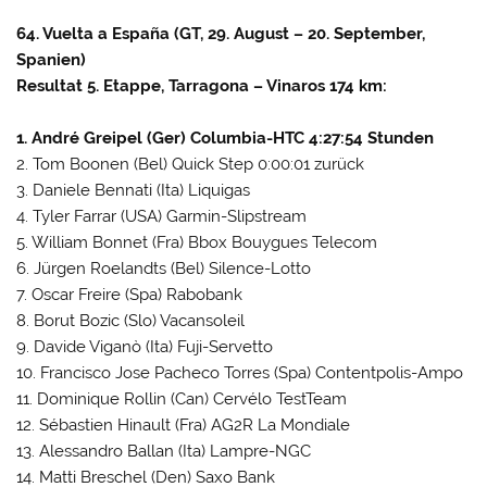
64. Vuelta a España (GT, 29. August – 20. September,
Spanien)
Resultat 5. Etappe, Tarragona – Vinaros 174 km:
1. André Greipel (Ger) Columbia-HTC 4:27:54 Stunden
2. Tom Boonen (Bel) Quick Step 0:00:01 zurück
3. Daniele Bennati (Ita) Liquigas
4. Tyler Farrar (USA) Garmin-Slipstream
5. William Bonnet (Fra) Bbox Bouygues Telecom
6. Jürgen Roelandts (Bel) Silence-Lotto
7. Oscar Freire (Spa) Rabobank
8. Borut Bozic (Slo) Vacansoleil
9. Davide Viganò (Ita) Fuji-Servetto
10. Francisco Jose Pacheco Torres (Spa) Contentpolis-Ampo
11. Dominique Rollin (Can) Cervélo TestTeam
12. Sébastien Hinault (Fra) AG2R La Mondiale
13. Alessandro Ballan (Ita) Lampre-NGC
14. Matti Breschel (Den) Saxo Bank