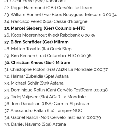
21. Oscar Freire (Spa) Rabobank
22. Roger Hammond (GBr) Cervélo TestTeam
23. William Bonnet (Fra) Bbox Bouygues Telecom 0:00:34
24. Francisco Pérez (Spa) Caisse d’Epargne
25. Marcel Sieberg (Ger) Columbia-HTC
26. Koos Moerenhout (Ned) Rabobank 0:00:35
27. Björn Schröder (Ger) Milram
28. Matteo Tosatto (Ita) Quick Step
29. Kim Kirchen (Lux) Columbia-HTC 0:00:36
30. Christian Knees (Ger) Milram
31. Christophe Riblon (Fra) AG2R La Mondiale 0:00:37
32. Haimar Zubeldia (Spa) Astana
33. Michael Schär (Swi) Astana
34. Dominique Rollin (Can) Cervélo TestTeam 0:00:38
35. Tadej Valjavec (Slo) AG2R La Mondiale
36. Tom Danielson (USA) Garmin-Slipstream
37. Alessandro Ballan (Ita) Lampre-NGC
38. Gabriel Rasch (Nor) Cervélo TestTeam 0:00:39
39. Daniel Navarro (Spa) Astana