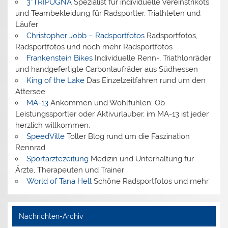
3*TRIPUGNA
Spezialist für individuelle Vereinstrikots
und Teambekleidung für Radsportler, Triathleten und
Läufer
Christopher Jobb – Radsportfotos
Radsportfotos,
Radsportfotos und noch mehr Radsportfotos
Frankenstein Bikes
Individuelle Renn-, Triathlonräder
und handgefertigte Carbonlaufräder aus Südhessen
King of the Lake
Das Einzelzeitfahren rund um den
Attersee
MA-13
Ankommen und Wohlfühlen: Ob
Leistungssportler oder Aktivurlauber, im MA-13 ist jeder
herzlich willkommen.
SpeedVille
Toller Blog rund um die Faszination
Rennrad
Sportärztezeitung
Medizin und Unterhaltung für
Ärzte, Therapeuten und Trainer
World of Tana Hell
Schöne Radsportfotos und mehr
Nachrichten-Archiv