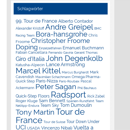
Schlagwörter
99. Tour de France
Alberto Contador
Andre Greipel
Alexander Kristoff
BMC
Bora-hansgrohe
Chris
Racing Team
Christopher Froome
Froome
Doping
Emanuel Buchmann
Einzelzeitfahren
Fabian Cancellara
Geraint Thomas
Fernando Gaviria
John Degenkolb
Giro d'Italia
Lance Armstrong
Katusha-Alpecin
Marcel Kittel
Mark
Marcus Burghardt
Cavendish
Omega Pharma-
Maximilian Schachmann
Paris-Nizza
Quick Step
Pascal
Paris-Roubaix
Peter Sagan
Ackermann
Phil Bauhaus
Radsport
Quick-Step Floors
Rick Zabel
Sam Bennett
Roger Kluge
Spanien-Rundfahrt
Team
Tom Dumoulin
Team Sky
NetApp-Endura
Tour de
Tony Martin
France
Tour Down Under
Tour de Suisse
UCI
Vuelta a
Vincenzo Nibali
USADA