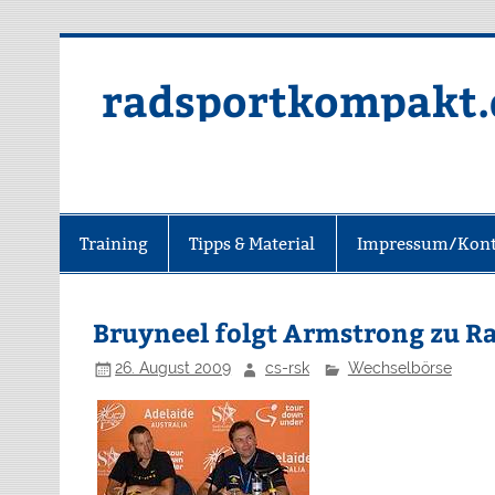
radsportkompakt.
Training
Tipps & Material
Impressum/Kont
Bruyneel folgt Armstrong zu Ra
26. August 2009
cs-rsk
Wechselbörse