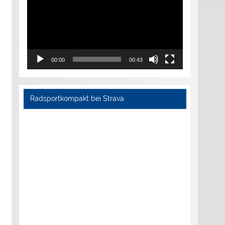
00:00
00:43
Radsportkompakt bei Strava