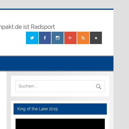
mpakt.de ist Radsport
King of the Lake 2019
Video-
Player