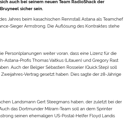
sich auch bei seinem neuen Team RadioShack der
ruyneel sicher sein.
e des Jahres beim kasachischen Rennstall Astana als Teamchef
rance-Sieger Armstrong.
Die Auflösung des Kontraktes stehe
ie Personlplanungen weiter voran, dass eine Lizenz für die
ch-Astana-Profis Thomas Vaitkus (Litauen) und Gregory Rast
ben. Auch der Belgier Sébastien Rosseler (Quick.Step) soll
 Zweijahres-Vertrag gesetzt haben. Dies sagte der 28-Jährige
ischen Landsmann Gert Steegmans haben, der zuletzt bei der
. Auch das Dortmunder Milram-Team soll an dem Sprinter
rmstrong seinen ehemaligen US-Postal-Helfer Floyd Landis