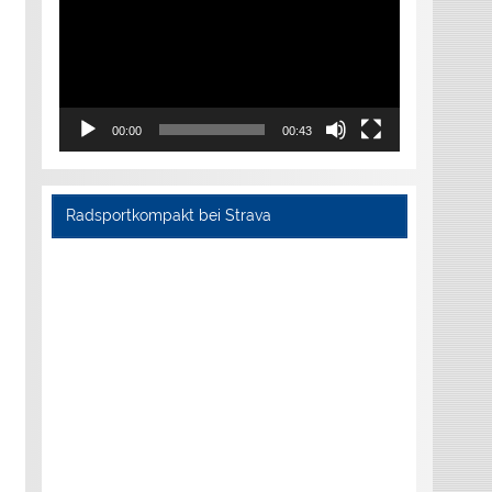
00:00
00:43
Radsportkompakt bei Strava