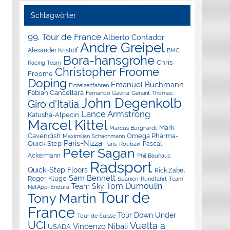
Schlagwörter
99. Tour de France
Alberto Contador
Andre Greipel
Alexander Kristoff
BMC
Bora-hansgrohe
Chris
Racing Team
Christopher Froome
Froome
Doping
Emanuel Buchmann
Einzelzeitfahren
Fabian Cancellara
Geraint Thomas
Fernando Gaviria
John Degenkolb
Giro d'Italia
Lance Armstrong
Katusha-Alpecin
Marcel Kittel
Mark
Marcus Burghardt
Cavendish
Omega Pharma-
Maximilian Schachmann
Paris-Nizza
Quick Step
Pascal
Paris-Roubaix
Peter Sagan
Ackermann
Phil Bauhaus
Radsport
Quick-Step Floors
Rick Zabel
Sam Bennett
Roger Kluge
Spanien-Rundfahrt
Team
Tom Dumoulin
Team Sky
NetApp-Endura
Tour de
Tony Martin
France
Tour Down Under
Tour de Suisse
UCI
Vuelta a
Vincenzo Nibali
USADA