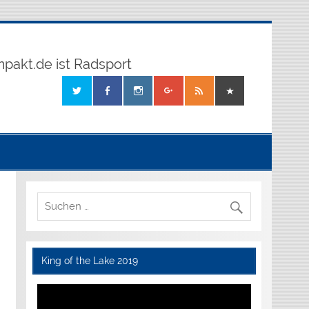
mpakt.de ist Radsport
King of the Lake 2019
Video-
Player