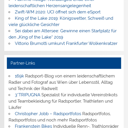
leidenschaftlichen Herzensangelegenheit
Zwift-WM 2020: UCI öffnet sich dem eSport
King of the Lake 2019: Königswetter, Schweiß und
viele glückliche Gesichter
Sei dabei am Attersee: Gewinne einen Startplatz für
den „King of the Lake“ 2019
Vittorio Brumotti umkurvt Frankfurter Wolkenkratzer
Partner-Links
169k
Radsport-Blog von einem leidenschaftlichem
Radler und Fotograf aus Wien über Lebensstil, Alltag
und Technik der Radwelt
3*TRIPUGNA
Spezialist für individuelle Vereinstrikots
und Teambekleidung für Radsportler, Triathleten und
Läufer
Christopher Jobb – Radsportfotos
Radsportfotos,
Radsportfotos und noch mehr Radsportfotos
Frankenstein Bikes
Individuelle Renn-, Triathlonräder