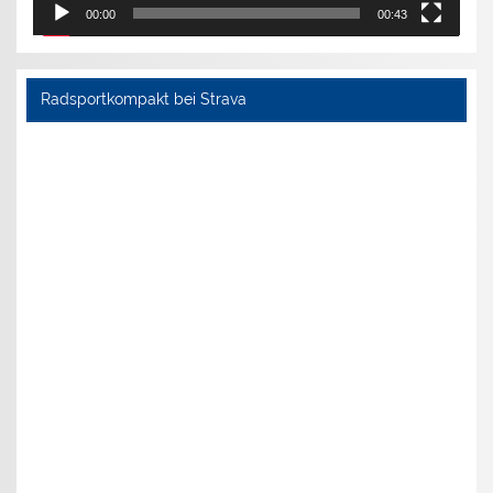
00:00
00:43
Radsportkompakt bei Strava