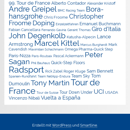
99. Tour de France
Alberto Contador
Alexander Kristoff
Andre Greipel
Bora-
BMC Racing Team
hansgrohe
Christopher
Chris Froome
Doping
Froome
Emanuel Buchmann
Einzelzeitfahren
Giro d'Italia
Fabian Cancellara
Geraint Thomas
Fernando Gaviria
John Degenkolb
Lance
Katusha-Alpecin
Marcel Kittel
Armstrong
Mark
Marcus Burghardt
Cavendish
Omega Pharma-Quick Step
Maximilian Schachmann
Peter
Paris-Nizza
Pascal Ackermann
Paris-Roubaix
Sagan
Quick-Step Floors
Phil Bauhaus
Radsport
Sam Bennett
Roger Kluge
Rick Zabel
Tom
Team Sky
Spanien-Rundfahrt
Team NetApp-Endura
Tour de
Tony Martin
Dumoulin
France
UCI
Tour Down Under
USADA
Tour de Suisse
Vuelta a España
Vincenzo Nibali
Erstellt mit
WordPress
und
Smartline
.