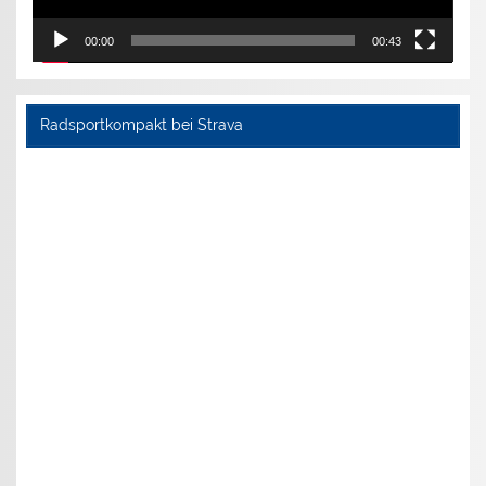
00:00
00:43
Radsportkompakt bei Strava