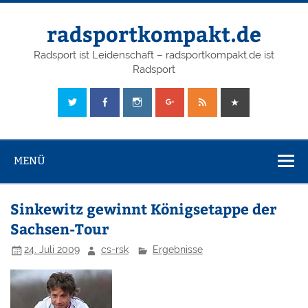
radsportkompakt.de
Radsport ist Leidenschaft – radsportkompakt.de ist
Radsport
MENÜ
Sinkewitz gewinnt Königsetappe der
Sachsen-Tour
24. Juli 2009
cs-rsk
Ergebnisse