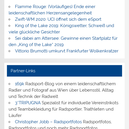
Flamme Rouge: (Vorläufiges) Ende einer
leidenschaftlichen Herzensangelegenheit
Zwift-WM 2020: UCI öffnet sich dem eSport
King of the Lake 2019: Königswetter, Schweiß und
viele glückliche Gesichter
Sei dabei am Attersee: Gewinne einen Startplatz für
den „King of the Lake“ 2019
Vittorio Brumotti umkurvt Frankfurter Wolkenkratzer
Partner-Links
169k
Radsport-Blog von einem leidenschaftlichem
Radler und Fotograf aus Wien über Lebensstil, Alltag
und Technik der Radwelt
3*TRIPUGNA
Spezialist für individuelle Vereinstrikots
und Teambekleidung für Radsportler, Triathleten und
Läufer
Christopher Jobb – Radsportfotos
Radsportfotos,
Radsportfotos und noch mehr Radsportfotos