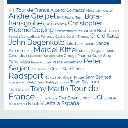
99. Tour de France
Alberto Contador
Alexander Kristoff
Andre Greipel
Bora-
BMC Racing Team
hansgrohe
Christopher
Chris Froome
Doping
Froome
Emanuel Buchmann
Einzelzeitfahren
Giro d'Italia
Fabian Cancellara
Geraint Thomas
Fernando Gaviria
John Degenkolb
Lance
Katusha-Alpecin
Marcel Kittel
Armstrong
Mark
Marcus Burghardt
Cavendish
Omega Pharma-Quick Step
Maximilian Schachmann
Peter
Paris-Nizza
Pascal Ackermann
Paris-Roubaix
Sagan
Quick-Step Floors
Phil Bauhaus
Radsport
Sam Bennett
Roger Kluge
Rick Zabel
Tom
Team Sky
Spanien-Rundfahrt
Team NetApp-Endura
Tour de
Tony Martin
Dumoulin
France
UCI
Tour Down Under
USADA
Tour de Suisse
Vuelta a España
Vincenzo Nibali