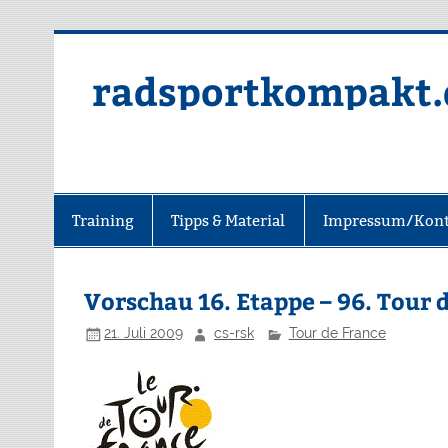
radsportkompakt.
Training
Tipps & Material
Impressum/Kont
Vorschau 16. Etappe – 96. Tour 
21. Juli 2009
cs-rsk
Tour de France