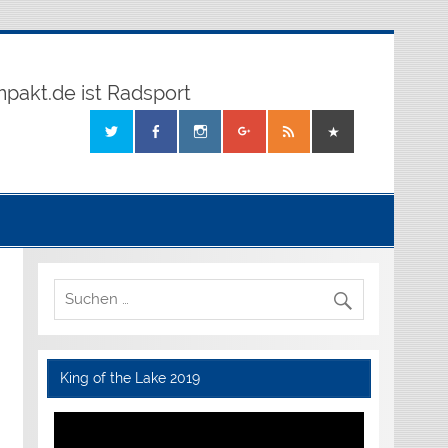
mpakt.de ist Radsport
King of the Lake 2019
Video-
Player