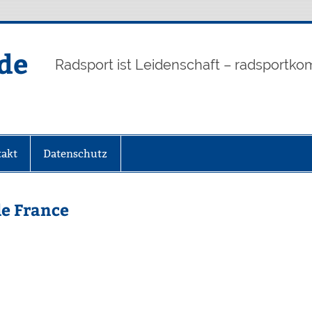
de
Radsport ist Leidenschaft – radsportko
akt
Datenschutz
de France