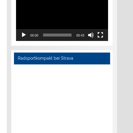
00:00
00:43
Radsportkompakt bei Strava