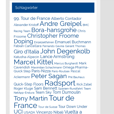
Schlagwörter
99. Tour de France
Alberto Contador
Andre Greipel
Alexander Kristoff
BMC
Bora-hansgrohe
Chris
Racing Team
Christopher Froome
Froome
Doping
Emanuel Buchmann
Einzelzeitfahren
Fabian Cancellara
Geraint Thomas
Fernando Gaviria
John Degenkolb
Giro d'Italia
Lance Armstrong
Katusha-Alpecin
Marcel Kittel
Mark
Marcus Burghardt
Cavendish
Omega Pharma-
Maximilian Schachmann
Paris-Nizza
Quick Step
Pascal
Paris-Roubaix
Peter Sagan
Ackermann
Phil Bauhaus
Radsport
Quick-Step Floors
Rick Zabel
Sam Bennett
Roger Kluge
Spanien-Rundfahrt
Team
Tom Dumoulin
Team Sky
NetApp-Endura
Tour de
Tony Martin
France
Tour Down Under
Tour de Suisse
UCI
Vuelta a
Vincenzo Nibali
USADA