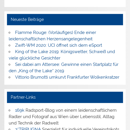
Neueste Beiträge
Flamme Rouge: (Vorläufiges) Ende einer
leidenschaftlichen Herzensangelegenheit
Zwift-WM 2020: UCI öffnet sich dem eSport
King of the Lake 2019: Königswetter, Schweiß und
viele glückliche Gesichter
Sei dabei am Attersee: Gewinne einen Startplatz für
den „King of the Lake“ 2019
Vittorio Brumotti umkurvt Frankfurter Wolkenkratzer
Partner-Links
169k
Radsport-Blog von einem leidenschaftlichem
Radler und Fotograf aus Wien über Lebensstil, Alltag
und Technik der Radwelt
3*TRIPUGNA
Spezialist für individuelle Vereinstrikots