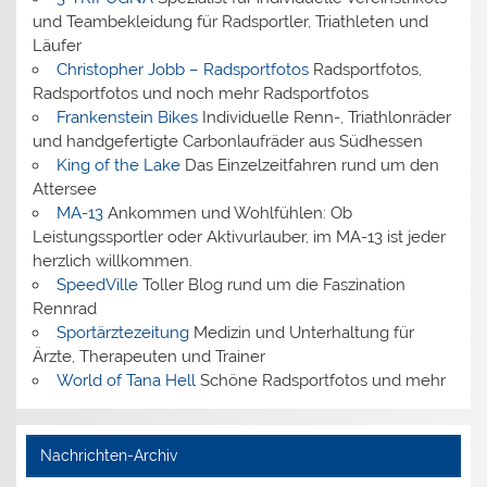
und Teambekleidung für Radsportler, Triathleten und
Läufer
Christopher Jobb – Radsportfotos
Radsportfotos,
Radsportfotos und noch mehr Radsportfotos
Frankenstein Bikes
Individuelle Renn-, Triathlonräder
und handgefertigte Carbonlaufräder aus Südhessen
King of the Lake
Das Einzelzeitfahren rund um den
Attersee
MA-13
Ankommen und Wohlfühlen: Ob
Leistungssportler oder Aktivurlauber, im MA-13 ist jeder
herzlich willkommen.
SpeedVille
Toller Blog rund um die Faszination
Rennrad
Sportärztezeitung
Medizin und Unterhaltung für
Ärzte, Therapeuten und Trainer
World of Tana Hell
Schöne Radsportfotos und mehr
Nachrichten-Archiv