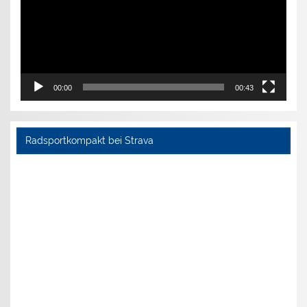
00:00
00:43
Radsportkompakt bei Strava