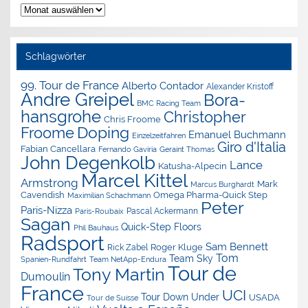
Nachrichten-
Archiv
Schlagwörter
99. Tour de France
Alberto Contador
Alexander Kristoff
Andre Greipel
Bora-
BMC Racing Team
hansgrohe
Christopher
Chris Froome
Doping
Froome
Emanuel Buchmann
Einzelzeitfahren
Giro d'Italia
Fabian Cancellara
Geraint Thomas
Fernando Gaviria
John Degenkolb
Lance
Katusha-Alpecin
Marcel Kittel
Armstrong
Mark
Marcus Burghardt
Cavendish
Omega Pharma-Quick Step
Maximilian Schachmann
Peter
Paris-Nizza
Pascal Ackermann
Paris-Roubaix
Sagan
Quick-Step Floors
Phil Bauhaus
Radsport
Sam Bennett
Roger Kluge
Rick Zabel
Tom
Team Sky
Spanien-Rundfahrt
Team NetApp-Endura
Tour de
Tony Martin
Dumoulin
France
UCI
Tour Down Under
USADA
Tour de Suisse