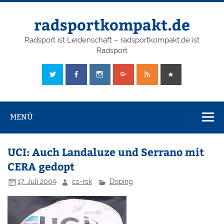
radsportkompakt.de
Radsport ist Leidenschaft – radsportkompakt.de ist
Radsport
MENÜ
UCI: Auch Landaluze und Serrano mit
CERA gedopt
17. Juli 2009
cs-rsk
Doping