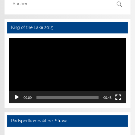
King of the Lake 2019
Video-
Player
00:00
00:43
Radsportkompakt bei Strava