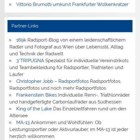
Vittorio Brumotti umkurvt Frankfurter Wolkenkratzer
Partner-Links
169k
Radsport-Blog von einem leidenschaftlichem
Radler und Fotograf aus Wien über Lebensstil, Alltag
und Technik der Radwelt
3*TRIPUGNA
Spezialist für individuelle Vereinstrikots
und Teambekleidung für Radsportler, Triathleten und
Läufer
Christopher Jobb – Radsportfotos
Radsportfotos,
Radsportfotos und noch mehr Radsportfotos
Frankenstein Bikes
Individuelle Renn-, Triathlonräder
und handgefertigte Carbonlaufräder aus Südhessen
King of the Lake
Das Einzelzeitfahren rund um den
Attersee
MA-13
Ankommen und Wohlfühlen: Ob
Leistungssportler oder Aktivurlauber, im MA-13 ist jeder
herzlich willkommen.