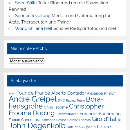
SpeedVille
Toller Blog rund um die Faszination
Rennrad
Sportärztezeitung
Medizin und Unterhaltung für
Ärzte, Therapeuten und Trainer
World of Tana Hell
Schöne Radsportfotos und mehr
Nachrichten-Archiv
Nachrichten-
Archiv
Schlagwörter
99. Tour de France
Alberto Contador
Alexander Kristoff
Andre Greipel
Bora-
BMC Racing Team
hansgrohe
Christopher
Chris Froome
Doping
Froome
Emanuel Buchmann
Einzelzeitfahren
Giro d'Italia
Fabian Cancellara
Geraint Thomas
Fernando Gaviria
John Degenkolb
Lance
Katusha-Alpecin