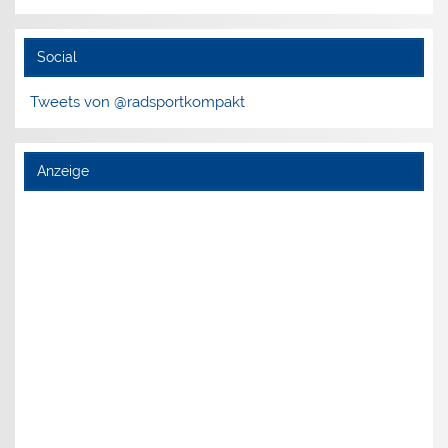
Social
Tweets von @radsportkompakt
Anzeige