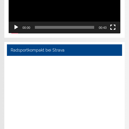
00:00
00:43
Radsportkompakt bei Strava