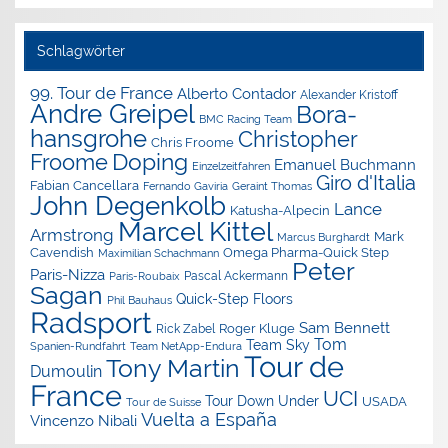
Schlagwörter
99. Tour de France
Alberto Contador
Alexander Kristoff
Andre Greipel
Bora-
BMC Racing Team
hansgrohe
Christopher
Chris Froome
Doping
Froome
Emanuel Buchmann
Einzelzeitfahren
Giro d'Italia
Fabian Cancellara
Geraint Thomas
Fernando Gaviria
John Degenkolb
Lance
Katusha-Alpecin
Marcel Kittel
Armstrong
Mark
Marcus Burghardt
Cavendish
Omega Pharma-Quick Step
Maximilian Schachmann
Peter
Paris-Nizza
Pascal Ackermann
Paris-Roubaix
Sagan
Quick-Step Floors
Phil Bauhaus
Radsport
Sam Bennett
Roger Kluge
Rick Zabel
Tom
Team Sky
Spanien-Rundfahrt
Team NetApp-Endura
Tour de
Tony Martin
Dumoulin
France
UCI
Tour Down Under
USADA
Tour de Suisse
Vuelta a España
Vincenzo Nibali