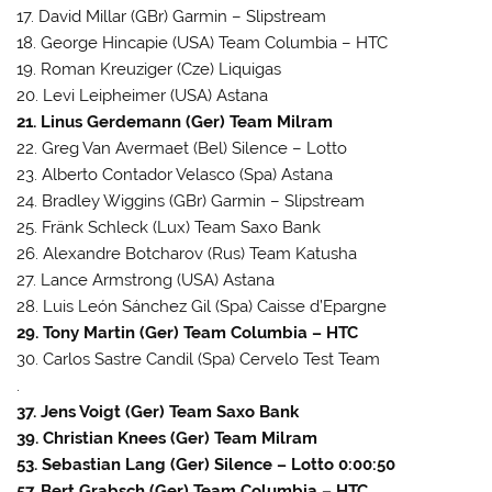
17. David Millar (GBr) Garmin – Slipstream
18. George Hincapie (USA) Team Columbia – HTC
19. Roman Kreuziger (Cze) Liquigas
20. Levi Leipheimer (USA) Astana
21. Linus Gerdemann (Ger) Team Milram
22. Greg Van Avermaet (Bel) Silence – Lotto
23. Alberto Contador Velasco (Spa) Astana
24. Bradley Wiggins (GBr) Garmin – Slipstream
25. Fränk Schleck (Lux) Team Saxo Bank
26. Alexandre Botcharov (Rus) Team Katusha
27. Lance Armstrong (USA) Astana
28. Luis León Sánchez Gil (Spa) Caisse d’Epargne
29. Tony Martin (Ger) Team Columbia – HTC
30. Carlos Sastre Candil (Spa) Cervelo Test Team
.
37. Jens Voigt (Ger) Team Saxo Bank
39. Christian Knees (Ger) Team Milram
53. Sebastian Lang (Ger) Silence – Lotto 0:00:50
57. Bert Grabsch (Ger) Team Columbia – HTC