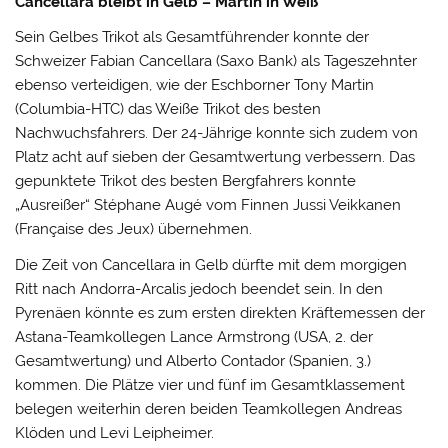
Cancellara bleibt in Gelb – Martin in Weiß
Sein Gelbes Trikot als Gesamtführender konnte der
Schweizer Fabian Cancellara (Saxo Bank) als Tageszehnter
ebenso verteidigen, wie der Eschborner Tony Martin
(Columbia-HTC) das Weiße Trikot des besten
Nachwuchsfahrers. Der 24-Jährige konnte sich zudem von
Platz acht auf sieben der Gesamtwertung verbessern. Das
gepunktete Trikot des besten Bergfahrers konnte
„Ausreißer“ Stéphane Augé vom Finnen Jussi Veikkanen
(Française des Jeux) übernehmen.
Die Zeit von Cancellara in Gelb dürfte mit dem morgigen
Ritt nach Andorra-Arcalis jedoch beendet sein. In den
Pyrenäen könnte es zum ersten direkten Kräftemessen der
Astana-Teamkollegen Lance Armstrong (USA, 2. der
Gesamtwertung) und Alberto Contador (Spanien, 3.)
kommen. Die Plätze vier und fünf im Gesamtklassement
belegen weiterhin deren beiden Teamkollegen Andreas
Klöden und Levi Leipheimer.