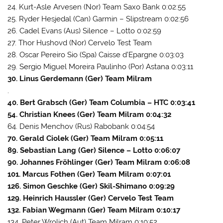
24. Kurt-Asle Arvesen (Nor) Team Saxo Bank 0:02:55
25. Ryder Hesjedal (Can) Garmin – Slipstream 0:02:56
26. Cadel Evans (Aus) Silence – Lotto 0:02:59
27. Thor Hushovd (Nor) Cervelo Test Team
28. Oscar Pereiro Sio (Spa) Caisse d’Epargne 0:03:03
29. Sergio Miguel Moreira Paulinho (Por) Astana 0:03:11
30. Linus Gerdemann (Ger) Team Milram
.
40. Bert Grabsch (Ger) Team Columbia – HTC 0:03:41
54. Christian Knees (Ger) Team Milram 0:04:32
64. Denis Menchov (Rus) Rabobank 0:04:54
70. Gerald Ciolek (Ger) Team Milram 0:05:11
89. Sebastian Lang (Ger) Silence – Lotto 0:06:07
90. Johannes Fröhlinger (Ger) Team Milram 0:06:08
101. Marcus Fothen (Ger) Team Milram 0:07:01
126. Simon Geschke (Ger) Skil-Shimano 0:09:29
129. Heinrich Haussler (Ger) Cervelo Test Team
132. Fabian Wegmann (Ger) Team Milram 0:10:17
134. Peter Wrolich (Aut) Team Milram 0:10:52