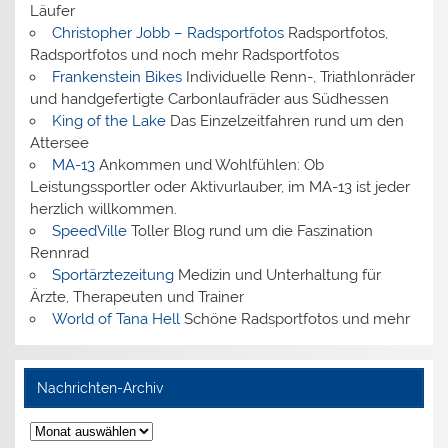
Läufer
Christopher Jobb – Radsportfotos
Radsportfotos,
Radsportfotos und noch mehr Radsportfotos
Frankenstein Bikes
Individuelle Renn-, Triathlonräder
und handgefertigte Carbonlaufräder aus Südhessen
King of the Lake
Das Einzelzeitfahren rund um den
Attersee
MA-13
Ankommen und Wohlfühlen: Ob
Leistungssportler oder Aktivurlauber, im MA-13 ist jeder
herzlich willkommen.
SpeedVille
Toller Blog rund um die Faszination
Rennrad
Sportärztezeitung
Medizin und Unterhaltung für
Ärzte, Therapeuten und Trainer
World of Tana Hell
Schöne Radsportfotos und mehr
Nachrichten-Archiv
Nachrichten-
Archiv