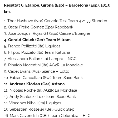
Resultat 6. Etappe, Girona (Esp) – Barcelona (Esp), 181,5
km:
1. Thor Hushovd (Nor) Cervelo Test Team 4:21:33 Stunden
2. Oscar Freire Gomez (Spa) Rabobank
3. Jose Joaquin Rojas Gil (Spa) Caisse d’Epargne
4. Gerald Ciolek (Ger) Team Milram
5. Franco Pellizotti (Ita) Liquigas
6. Filippo Pozzato (Ita) Team Katusha
7. Alessandro Ballan (Ita) Lampre – NGC
8. Rinaldo Nocentini (Ita) AG2R La Mondiale
9. Cadel Evans (Aus) Silence – Lotto
10. Fabian Cancellara (Swi) Team Saxo Bank
11. Andreas Klöden (Ger) Astana
12. Nicolas Roche (Irl) AG2R La Mondiale
13. Andy Schleck (Lux) Team Saxo Bank
14. Vincenzo Nibali (Ita) Liquigas
15. Sébastien Rosseler (Bel) Quick Step
16. Mark Cavendish (GBr) Team Columbia – HTC