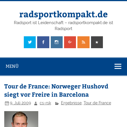
radsportkompakt.de
Radsport ist Leidenschaft – radsportkompakt.de ist
Radsport
MENÜ
Tour de France: Norweger Hushovd
siegt vor Freire in Barcelona
9. Juli 2009
cs-rsk
Ergebnisse
,
Tour de France