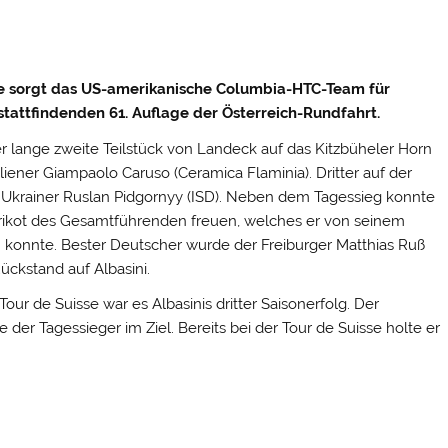
ce sorgt das US-amerikanische Columbia-HTC-Team für
 stattfindenden 61. Auflage der Österreich-Rundfahrt.
r lange zweite Teilstück von Landeck auf das Kitzbüheler Horn
ener Giampaolo Caruso (Ceramica Flaminia). Dritter auf der
krainer Ruslan Pidgornyy (ISD).
Neben dem Tagessieg konnte
Trikot des Gesamtführenden freuen, welches er von seinem
onnte. Bester Deutscher wurde der Freiburger Matthias Ruß
ückstand auf Albasini.
ur de Suisse war es Albasinis dritter Saisonerfolg. Der
e der Tagessieger im Ziel. Bereits bei der Tour de Suisse holte er