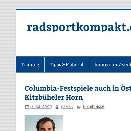
radsportkompakt.
Training
Tipps & Material
Impressum/Kont
Columbia-Festspiele auch in Öst
Kitzbüheler Horn
6. Juli 2009
cs-rsk
Ergebnisse