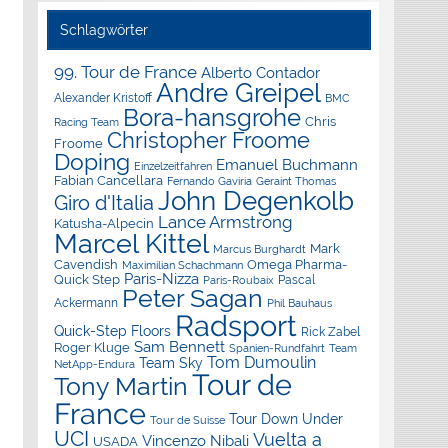
Schlagwörter
99. Tour de France
Alberto Contador
Andre Greipel
Alexander Kristoff
BMC
Bora-hansgrohe
Chris
Racing Team
Christopher Froome
Froome
Doping
Emanuel Buchmann
Einzelzeitfahren
Fabian Cancellara
Geraint Thomas
Fernando Gaviria
John Degenkolb
Giro d'Italia
Lance Armstrong
Katusha-Alpecin
Marcel Kittel
Mark
Marcus Burghardt
Cavendish
Omega Pharma-
Maximilian Schachmann
Paris-Nizza
Quick Step
Pascal
Paris-Roubaix
Peter Sagan
Ackermann
Phil Bauhaus
Radsport
Quick-Step Floors
Rick Zabel
Sam Bennett
Roger Kluge
Spanien-Rundfahrt
Team
Tom Dumoulin
Team Sky
NetApp-Endura
Tour de
Tony Martin
France
Tour Down Under
Tour de Suisse
UCI
Vuelta a
Vincenzo Nibali
USADA