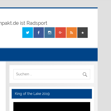
mpakt.de ist Radsport
King of the Lake 2019
Video-
Player