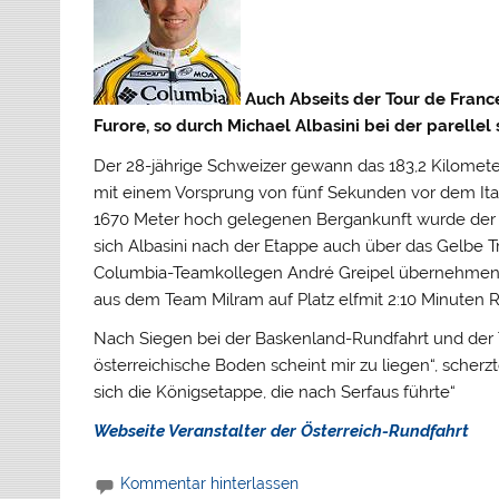
Auch Abseits der Tour de Fran
Furore, so durch Michael Albasini bei der parellel
Der 28-jährige Schweizer gewann das 183,2 Kilomete
mit einem Vorsprung von fünf Sekunden vor dem Itali
1670 Meter hoch gelegenen Bergankunft wurde der U
sich Albasini nach der Etappe auch über das Gelbe 
Columbia-Teamkollegen André Greipel übernehmen k
aus dem Team Milram auf Platz elfmit 2:10 Minuten R
Nach Siegen bei der Baskenland-Rundfahrt und der To
österreichische Boden scheint mir zu liegen“, scherzt
sich die Königsetappe, die nach Serfaus führte“
Webseite Veranstalter der Österreich-Rundfahrt
Kommentar hinterlassen