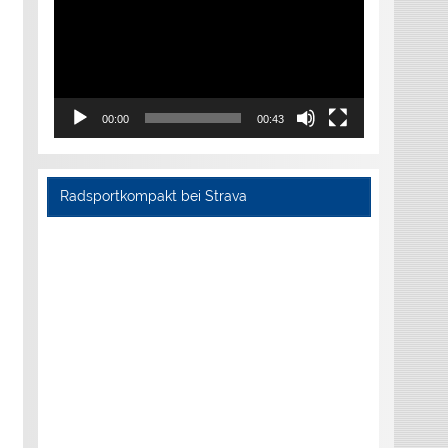
00:00
00:43
Radsportkompakt bei Strava