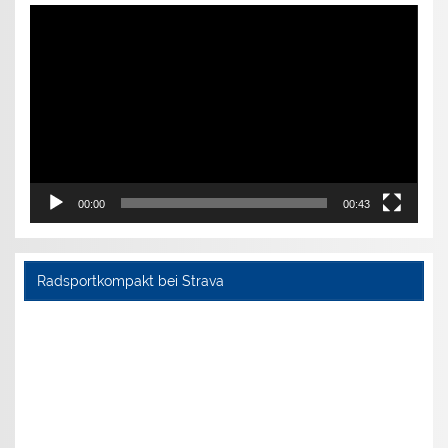
Video-
Player
00:00
00:43
Radsportkompakt bei Strava