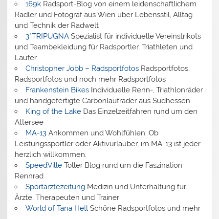
169k
Radsport-Blog von einem leidenschaftlichem
Radler und Fotograf aus Wien über Lebensstil, Alltag
und Technik der Radwelt
3*TRIPUGNA
Spezialist für individuelle Vereinstrikots
und Teambekleidung für Radsportler, Triathleten und
Läufer
Christopher Jobb – Radsportfotos
Radsportfotos,
Radsportfotos und noch mehr Radsportfotos
Frankenstein Bikes
Individuelle Renn-, Triathlonräder
und handgefertigte Carbonlaufräder aus Südhessen
King of the Lake
Das Einzelzeitfahren rund um den
Attersee
MA-13
Ankommen und Wohlfühlen: Ob
Leistungssportler oder Aktivurlauber, im MA-13 ist jeder
herzlich willkommen.
SpeedVille
Toller Blog rund um die Faszination
Rennrad
Sportärztezeitung
Medizin und Unterhaltung für
Ärzte, Therapeuten und Trainer
World of Tana Hell
Schöne Radsportfotos und mehr