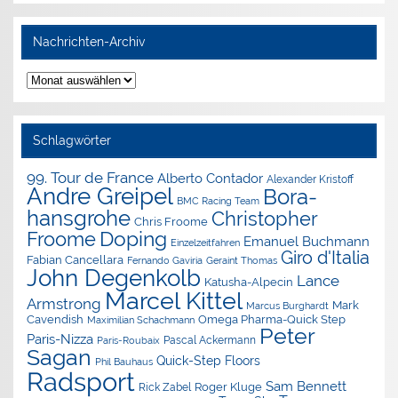
Nachrichten-Archiv
Nachrichten-
Archiv
Schlagwörter
99. Tour de France
Alberto Contador
Alexander Kristoff
Andre Greipel
Bora-
BMC Racing Team
hansgrohe
Christopher
Chris Froome
Doping
Froome
Emanuel Buchmann
Einzelzeitfahren
Giro d'Italia
Fabian Cancellara
Geraint Thomas
Fernando Gaviria
John Degenkolb
Lance
Katusha-Alpecin
Marcel Kittel
Armstrong
Mark
Marcus Burghardt
Cavendish
Omega Pharma-Quick Step
Maximilian Schachmann
Peter
Paris-Nizza
Pascal Ackermann
Paris-Roubaix
Sagan
Quick-Step Floors
Phil Bauhaus
Radsport
Sam Bennett
Roger Kluge
Rick Zabel