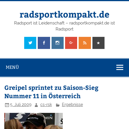
radsportkompakt.de
Radsport ist Leidenschaft – radsportkompakt.de ist
Radsport
MENÜ
Greipel sprintet zu Saison-Sieg
Nummer 11 in Österreich
5. Juli 2009
cs-rsk
Ergebnisse